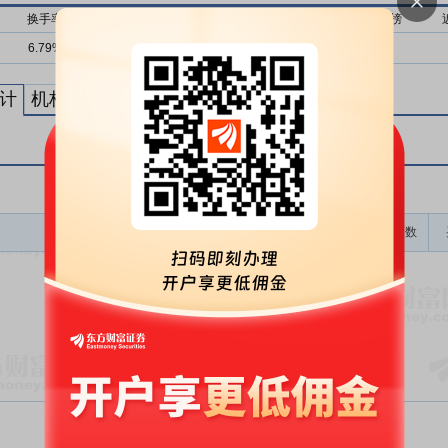
换手率
流通市值
近1月上榜
近3月上榜
近6月上榜
6.79%
111亿
0次
0次
2次
计
机构买卖统计
最新公告
龙虎榜成交金额(万)
上榜次数
暂无数据