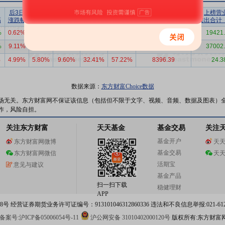
后3日
后5日
后10日
后20日
后30日
上榜营业部
上榜营
幅
涨跌幅
涨跌幅
涨跌幅
涨跌幅
涨跌幅
买入合计（万）
卖出合计
%
0.62%
0.67%
11.49%
23.60%
29.26%
1.75万
19421
%
9.11%
1.31%
-1.39%
-5.78%
-9.27%
3.89万
37002
%
4.99%
5.80%
9.60%
32.41%
57.22%
8396.39
24.3
数据来源：
东方财富Choice数据
场无关。东方财富网不保证该信息（包括但不限于文字、视频、音频、数据及图表）
作，风险自担。