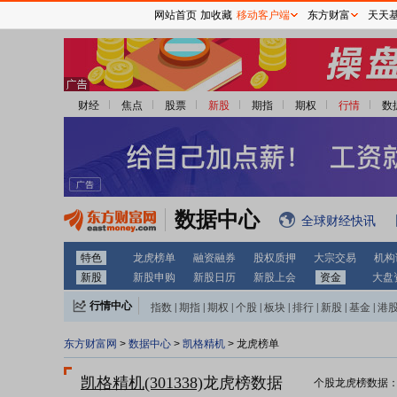
网站首页
加收藏
移动客户端
东方财富
天天
财经
焦点
股票
新股
期指
期权
行情
数
数据中心
全球财经快讯
特色
龙虎榜单
融资融券
股权质押
大宗交易
机构
新股
新股申购
新股日历
新股上会
资金
大盘
行情中心
指数
|
期指
|
期权
|
个股
|
板块
|
排行
|
新股
|
基金
|
港
东方财富网
>
数据中心
>
凯格精机
> 龙虎榜单
凯格精机(301338)
龙虎榜数据
个股龙虎榜数据