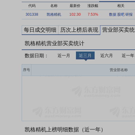
代码
名称
最新价
涨跌幅
相关
301338
凯格精机
102.30
7.53%
数据
股吧
研报
每日成交明细
历次上榜后表现
营业部买卖统
凯格精机营业部买卖统计
数据日期：
近一月
近三月
近六月
近一年
序号
营业部名称
凯格精机上榜明细数据（近一年）