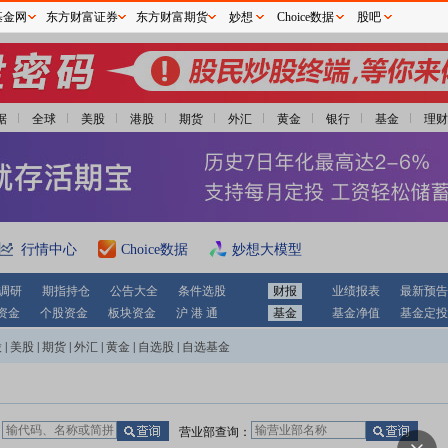
基金网
东方财富证券
东方财富期货
妙想
Choice数据
股吧
据
全球
美股
港股
期货
外汇
黄金
银行
基金
理财
行情中心
Choice数据
妙想大模型
调研
期指持仓
公告大全
条件选股
财报
业绩报表
最新预告
资金
个股资金
板块资金
沪 港 通
基金
基金净值
基金定投
股
|
美股
|
期货
|
外汇
|
黄金
|
自选股
|
自选基金
：
营业部查询：