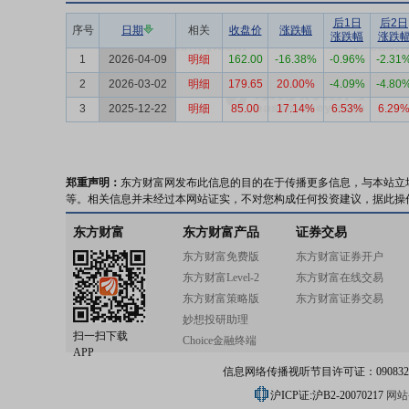
后1日
后2日
序号
日期
相关
收盘价
涨跌幅
涨跌幅
涨跌
1
2026-04-09
明细
162.00
-16.38%
-0.96%
-2.31
2
2026-03-02
明细
179.65
20.00%
-4.09%
-4.80
3
2025-12-22
明细
85.00
17.14%
6.53%
6.29
郑重声明：
东方财富网发布此信息的目的在于传播更多信息，与本站立
等。相关信息并未经过本网站证实，不对您构成任何投资建议，据此操