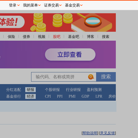
登录
我的菜单
证券交易
基金交易
保险
债券
视频
股吧
基金吧
博客
搜索
0
分红送配
研报
个股研报
行业研报
盈利预测
基金排行
经济
CPI
PPI
PMI
GDP
LPR
房价
[
帮助说明
]
[
意见反馈
]