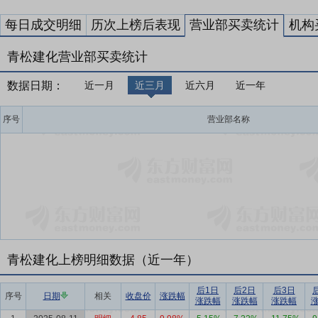
每日成交明细
历次上榜后表现
营业部买卖统计
机构
青松建化营业部买卖统计
数据日期：
近一月
近三月
近六月
近一年
序号
营业部名称
青松建化上榜明细数据（近一年）
后1日
后2日
后3日
序号
日期
相关
收盘价
涨跌幅
涨跌幅
涨跌幅
涨跌幅