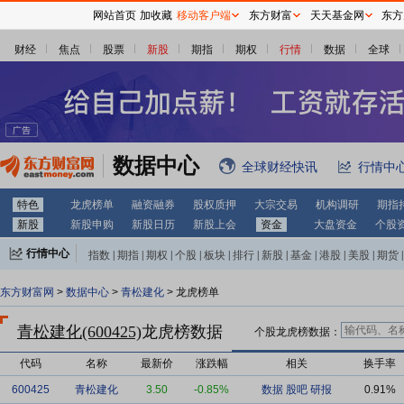
网站首页
加收藏
移动客户端
东方财富
天天基金网
东方
财经
焦点
股票
新股
期指
期权
行情
数据
全球
数据中心
全球财经快讯
行情中
特色
龙虎榜单
融资融券
股权质押
大宗交易
机构调研
期指
新股
新股申购
新股日历
新股上会
资金
大盘资金
个股
行情中心
指数
|
期指
|
期权
|
个股
|
板块
|
排行
|
新股
|
基金
|
港股
|
美股
|
期货
|
外汇
|
黄金
|
自选股
|
自选基金
东方财富网
>
数据中心
>
青松建化
> 龙虎榜单
青松建化(600425)
龙虎榜数据
个股龙虎榜数据：
代码
名称
最新价
涨跌幅
相关
换手率
600425
青松建化
3.50
-0.85%
数据
股吧
研报
0.91%