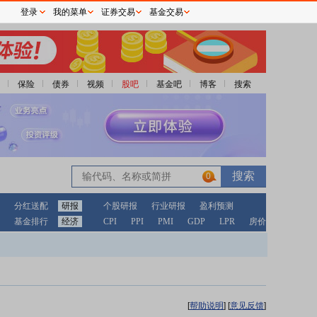
登录
我的菜单
证券交易
基金交易
保险
债券
视频
股吧
基金吧
博客
搜索
0
分红送配
研报
个股研报
行业研报
盈利预测
基金排行
经济
CPI
PPI
PMI
GDP
LPR
房价
[
帮助说明
]
[
意见反馈
]