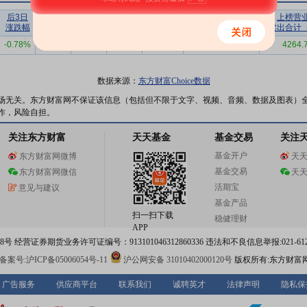
后3日
后5日
后10日
后20日
后30日
上榜营业部
上榜营
涨跌幅
涨跌幅
涨跌幅
涨跌幅
涨跌幅
买入合计（万）
卖出合计
-0.78%
-1.35%
-2.28%
-8.91%
-11.83%
6311.61
4264.
数据来源：
东方财富Choice数据
场无关。东方财富网不保证该信息（包括但不限于文字、视频、音频、数据及图表）
作，风险自担。