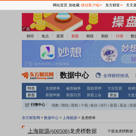
网站首页
加收藏
移动客户端
东方财富
天天
财经
焦点
股票
新股
期指
期权
行情
数
数据中心
全球财经快讯
特色
龙虎榜单
融资融券
股权质押
大宗交易
机构
新股
新股申购
新股日历
新股上会
资金
大盘
行情中心
指数
|
期指
|
期权
|
个股
|
板块
|
排行
|
新股
|
基金
|
港
东方财富网
>
数据中心
>
上海能源
> 龙虎榜单
上海能源(600508)
龙虎榜数据
个股龙虎榜数据