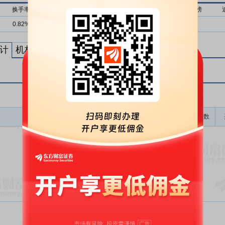
换手率
流通市值
近1月上榜
近3月上榜
近6月上榜
0.82%
88亿
0次
0次
0次
计
机构买卖统计
最新公告
龙虎榜成交金额(万)
上榜次数
暂无数据