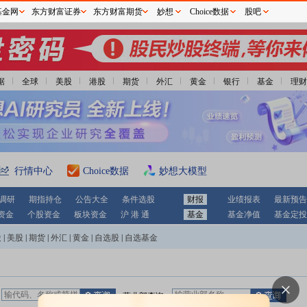
基金网
东方财富证券
东方财富期货
妙想
Choice数据
股吧
据
全球
美股
港股
期货
外汇
黄金
银行
基金
理财
行情中心
Choice数据
妙想大模型
调研
期指持仓
公告大全
条件选股
财报
业绩报表
最新预告
资金
个股资金
板块资金
沪 港 通
基金
基金净值
基金定投
股
|
美股
|
期货
|
外汇
|
黄金
|
自选股
|
自选基金
：
营业部查询：