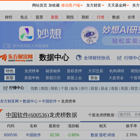
网站首页
加收藏
移动客户端
东方财富
天天基金网
东方
财经
焦点
股票
新股
期指
期权
行情
数据
全球
数据中心
全球财经快讯
行情中
特色
龙虎榜单
融资融券
股权质押
大宗交易
机构调研
期指
新股
新股申购
新股日历
新股上会
资金
大盘资金
个股
行情中心
指数
|
期指
|
期权
|
个股
|
板块
|
排行
|
新股
|
基金
|
港股
|
美股
|
期货
|
外汇
|
黄金
|
自选股
|
自选基金
东方财富网
>
数据中心
>
中国软件
> 龙虎榜单
中国软件(600536)
龙虎榜数据
个股龙虎榜数据：
代码
名称
最新价
涨跌幅
相关
换手率
600536
中国软件
32.59
-2.80%
数据
股吧
研报
2.70%