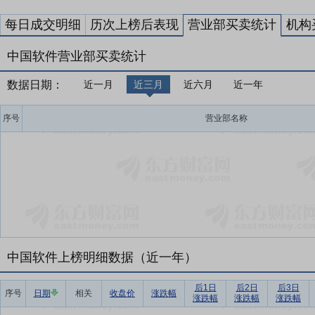
每日成交明细
历次上榜后表现
营业部买卖统计
机构
中国软件营业部买卖统计
数据日期：
近一月
近三月
近六月
近一年
序号
营业部名称
中国软件上榜明细数据（近一年）
后1日
后2日
后3日
序号
日期
相关
收盘价
涨跌幅
涨跌幅
涨跌幅
涨跌幅