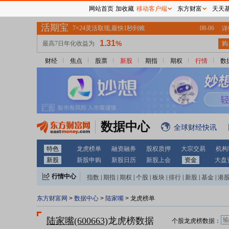
网站首页
加收藏
移动客户端
东方财富
天天
财经
焦点
股票
新股
期指
期权
行情
数
数据中心
全球财经快讯
特色
龙虎榜单
融资融券
股权质押
大宗交易
机构
新股
新股申购
新股日历
新股上会
资金
大盘
行情中心
指数
|
期指
|
期权
|
个股
|
板块
|
排行
|
新股
|
基金
|
港
东方财富网
>
数据中心
>
陆家嘴
> 龙虎榜单
陆家嘴(600663)
龙虎榜数据
个股龙虎榜数据：