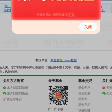
后3日
后5日
后10日
后20日
后30日
上榜营业部
涨跌幅
涨跌幅
涨跌幅
涨跌幅
涨跌幅
买入合计（万）
暂无数据
数据来源：
东方财富Choice数据
场无关。东方财富网不保证该信息（包括但不限于文字、视频、音频、数据及图表）
作，风险自担。