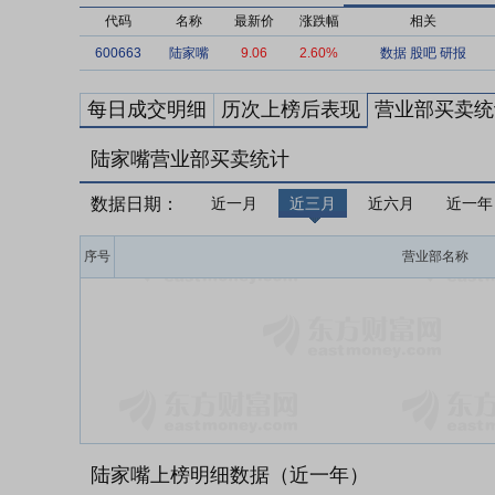
代码
名称
最新价
涨跌幅
相关
600663
陆家嘴
9.06
2.60%
数据
股吧
研报
每日成交明细
历次上榜后表现
营业部买卖统
陆家嘴营业部买卖统计
数据日期：
近一月
近三月
近六月
近一年
序号
营业部名称
陆家嘴上榜明细数据（近一年）