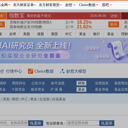
基金网
东方财富证券
东方财富期货
妙想
Choice数据
股吧
据
全球
美股
港股
期货
外汇
黄金
银行
基金
理财
行情中心
Choice数据
妙想大模型
调研
期指持仓
公告大全
条件选股
财报
业绩报表
最新预告
资金
个股资金
板块资金
沪 港 通
基金
基金净值
基金定投
股
|
美股
|
期货
|
外汇
|
黄金
|
自选股
|
自选基金
营业部查询：