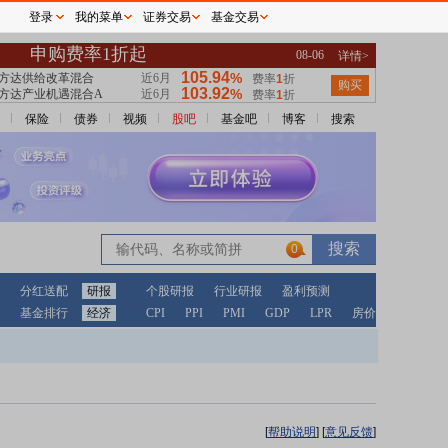
登录
我的菜单
证券交易
基金交易
保险
债券
视频
股吧
基金吧
博客
搜索
0
分红送配
研报
个股研报
行业研报
盈利预测
基金排行
经济
CPI
PPI
PMI
GDP
LPR
房价
[
帮助说明
]
[
意见反馈
]