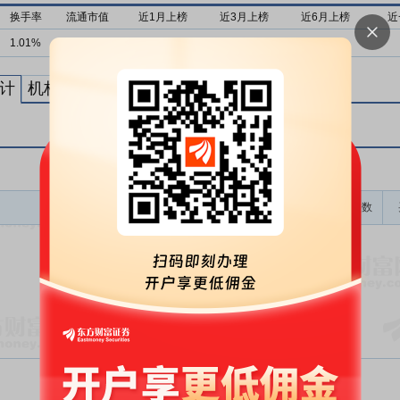
换手率
流通市值
近1月上榜
近3月上榜
近6月上榜
近
1.01%
286亿
0次
0次
0次
计
机构买卖统计
最新公告
龙虎榜成交金额(万)
上榜次数
暂无数据