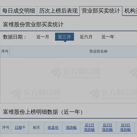
每日成交明细
历次上榜后表现
营业部买卖统计
机构
富维股份营业部买卖统计
数据日期：
近一月
近三月
近六月
近一年
序号
营业部名称
富维股份上榜明细数据（近一年）
后1日
后2日
后3日
序号
日期
相关
收盘价
涨跌幅
涨跌幅
涨跌幅
涨跌幅