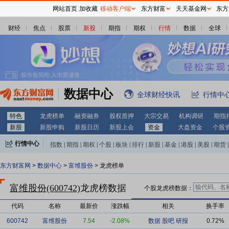
网站首页
加收藏
移动客户端
东方财富
天天基金网
东方
财经
焦点
股票
新股
期指
期权
行情
数据
全球
数据中心
全球财经快讯
行情中
特色
龙虎榜单
融资融券
股权质押
大宗交易
机构调研
期指
新股
新股申购
新股日历
新股上会
资金
大盘资金
个股
行情中心
指数
|
期指
|
期权
|
个股
|
板块
|
排行
|
新股
|
基金
|
港股
|
美股
|
期货
|
外汇
|
黄金
|
自选股
|
自选基金
东方财富网
>
数据中心
>
富维股份
> 龙虎榜单
富维股份(600742)
龙虎榜数据
个股龙虎榜数据：
代码
名称
最新价
涨跌幅
相关
换手率
600742
富维股份
7.54
-2.08%
数据
股吧
研报
0.72%