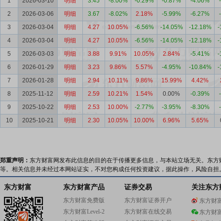
1
2026-03-10
明细
3.45
-8.00%
-0.29%
-0.87%
-4.06%
2
2026-03-06
明细
3.67
-8.02%
2.18%
-5.99%
-6.27%
3
2026-03-04
明细
4.27
10.05%
-6.56%
-14.05%
-12.18%
-
4
2026-03-04
明细
4.27
10.05%
-6.56%
-14.05%
-12.18%
-
5
2026-03-03
明细
3.88
9.91%
10.05%
2.84%
-5.41%
-
6
2026-01-29
明细
3.23
9.86%
5.57%
-4.95%
-10.84%
-
7
2026-01-28
明细
2.94
10.11%
9.86%
15.99%
4.42%
8
2025-11-12
明细
2.59
10.21%
1.54%
0.00%
-0.39%
9
2025-10-22
明细
2.53
10.00%
-2.77%
-3.95%
-8.30%
10
2025-10-21
明细
2.30
10.05%
10.00%
6.96%
5.65%
郑重声明：
东方财富网发布此信息的目的在于传播更多信息，与本站立场无关。东方
等。相关信息并未经过本网站证实，不对您构成任何投资建议，据此操作，风险自担