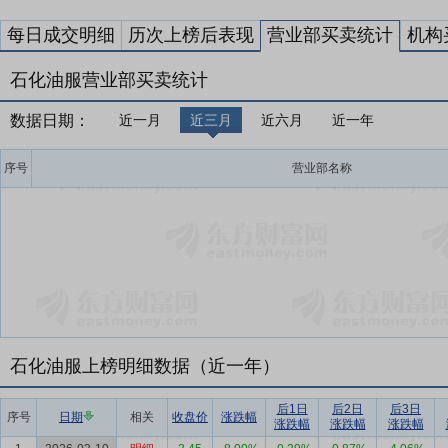
每日成交明细
历次上榜后表现
营业部买卖统计
机构
石化油服营业部买卖统计
数据日期：
近一月
近三月
近六月
近一年
序号
营业部名称
石化油服上榜明细数据（近一年）
后1日
后2日
后3日
序号
日期
相关
收盘价
涨跌幅
涨跌幅
涨跌幅
涨跌幅