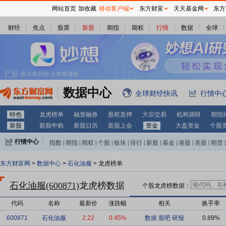
网站首页
加收藏
移动客户端
东方财富
天天基金网
东方
财经
焦点
股票
新股
期指
期权
行情
数据
全球
数据中心
全球财经快讯
行情中
特色
龙虎榜单
融资融券
股权质押
大宗交易
机构调研
期指
新股
新股申购
新股日历
新股上会
资金
大盘资金
个股
行情中心
指数
|
期指
|
期权
|
个股
|
板块
|
排行
|
新股
|
基金
|
港股
|
美股
|
期货
|
外汇
|
黄金
|
自选股
|
自选基金
东方财富网
>
数据中心
>
石化油服
> 龙虎榜单
石化油服(600871)
龙虎榜数据
个股龙虎榜数据：
代码
名称
最新价
涨跌幅
相关
换手率
600871
石化油服
2.22
0.45%
数据
股吧
研报
0.89%