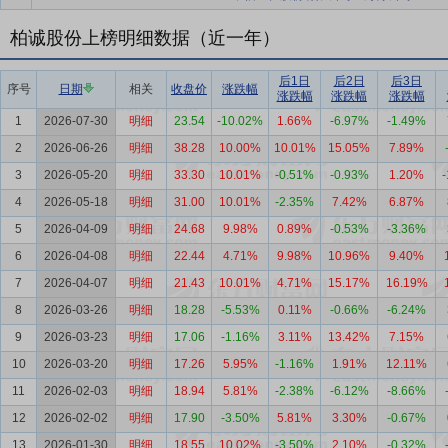
柏诚股份上榜明细数据（近一年）
后1日
后2日
后3日
序号
日期
相关
收盘价
涨跌幅
涨跌幅
涨跌幅
涨跌幅
1
2026-07-30
明细
23.54
-10.02%
1.66%
-6.97%
-1.49%
2
2026-06-26
明细
38.28
10.00%
10.01%
15.05%
7.89%
3
2026-05-20
明细
33.30
10.01%
-0.51%
-0.93%
1.20%
4
2026-05-18
明细
31.00
10.01%
-2.35%
7.42%
6.87%
5
2026-04-09
明细
24.68
9.98%
0.89%
-0.53%
-3.36%
6
2026-04-08
明细
22.44
4.71%
9.98%
10.96%
9.40%
7
2026-04-07
明细
21.43
10.01%
4.71%
15.17%
16.19%
8
2026-03-26
明细
18.28
-5.53%
0.11%
-0.66%
-6.24%
9
2026-03-23
明细
17.06
-1.16%
3.11%
13.42%
7.15%
10
2026-03-20
明细
17.26
5.95%
-1.16%
1.91%
12.11%
11
2026-02-03
明细
18.94
5.81%
-2.38%
-6.12%
-8.66%
12
2026-02-02
明细
17.90
-3.50%
5.81%
3.30%
-0.67%
13
2026-01-30
明细
18.55
10.02%
-3.50%
2.10%
-0.32%