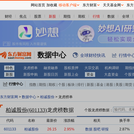
网站首页
加收藏
移动客户端
东方财富
天天基金网
东方
财经
焦点
股票
新股
期指
期权
行情
数据
全球
数据中心
全球财经快讯
行情中
特色
龙虎榜单
融资融券
股权质押
大宗交易
机构调研
期指
新股
新股申购
新股日历
新股上会
资金
大盘资金
个股
行情中心
指数
|
期指
|
期权
|
个股
|
板块
|
排行
|
新股
|
基金
|
港股
|
美股
|
期货
|
外汇
|
黄金
|
自选股
|
自选基金
东方财富网
>
数据中心
>
柏诚股份
> 龙虎榜单
柏诚股份(601133)
龙虎榜数据
个股龙虎榜数据：
代码
名称
最新价
涨跌幅
相关
换手率
601133
柏诚股份
26.15
2.95%
数据
股吧
研报
2.87%