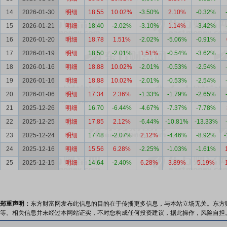
14
2026-01-30
明细
18.55
10.02%
-3.50%
2.10%
-0.32%
15
2026-01-21
明细
18.40
-2.02%
-3.10%
1.14%
-3.42%
16
2026-01-20
明细
18.78
1.51%
-2.02%
-5.06%
-0.91%
17
2026-01-19
明细
18.50
-2.01%
1.51%
-0.54%
-3.62%
18
2026-01-16
明细
18.88
10.02%
-2.01%
-0.53%
-2.54%
19
2026-01-16
明细
18.88
10.02%
-2.01%
-0.53%
-2.54%
20
2026-01-06
明细
17.34
2.36%
-1.33%
-1.79%
-2.65%
21
2025-12-26
明细
16.70
-6.44%
-4.67%
-7.37%
-7.78%
22
2025-12-25
明细
17.85
2.12%
-6.44%
-10.81%
-13.33%
23
2025-12-24
明细
17.48
-2.07%
2.12%
-4.46%
-8.92%
24
2025-12-16
明细
15.56
6.28%
-2.25%
-1.03%
-1.61%
25
2025-12-15
明细
14.64
-2.40%
6.28%
3.89%
5.19%
郑重声明：
东方财富网发布此信息的目的在于传播更多信息，与本站立场无关。东方
等。相关信息并未经过本网站证实，不对您构成任何投资建议，据此操作，风险自担