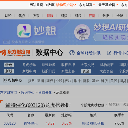
网站首页
加收藏
移动客户端
东方财富
天天基金网
东方
财经
焦点
股票
新股
期指
期权
行情
数据
全球
数据中心
全球财经快讯
行情中
特色
龙虎榜单
融资融券
股权质押
大宗交易
机构调研
期指
新股
新股申购
新股日历
新股上会
资金
大盘资金
个股
行情中心
指数
|
期指
|
期权
|
个股
|
板块
|
排行
|
新股
|
基金
|
港股
|
美股
|
期货
|
外汇
|
黄金
|
自选股
|
自选基金
东方财富网
>
数据中心
>
肯特催化
> 龙虎榜单
肯特催化(603120)
龙虎榜数据
个股龙虎榜数据：
代码
名称
最新价
涨跌幅
相关
换手率
603120
肯特催化
48.39
0.08%
数据
股吧
研报
7.06%