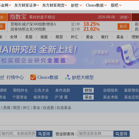
基金网
东方财富证券
东方财富期货
妙想
Choice数据
股吧
据
全球
美股
港股
期货
外汇
黄金
银行
基金
理财
行情中心
Choice数据
妙想大模型
调研
期指持仓
公告大全
条件选股
财报
业绩报表
最新预告
资金
个股资金
板块资金
沪 港 通
基金
基金净值
基金定投
股
|
美股
|
期货
|
外汇
|
黄金
|
自选股
|
自选基金
：
营业部查询：