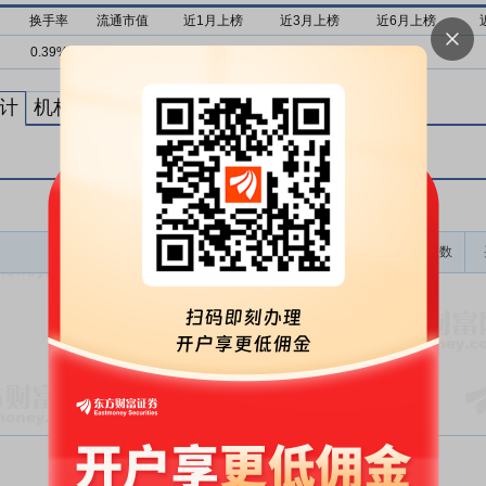
换手率
流通市值
近1月上榜
近3月上榜
近6月上榜
0.39%
30亿
0次
0次
0次
计
机构买卖统计
最新公告
龙虎榜成交金额(万)
上榜次数
暂无数据