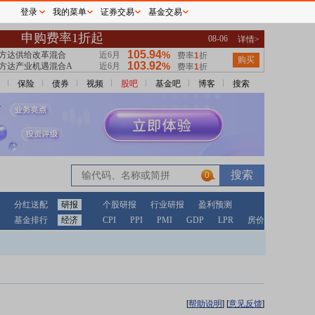
登录
我的菜单
证券交易
基金交易
保险
债券
视频
股吧
基金吧
博客
搜索
0
分红送配
研报
个股研报
行业研报
盈利预测
基金排行
经济
CPI
PPI
PMI
GDP
LPR
房价
[
帮助说明
]
[
意见反馈
]