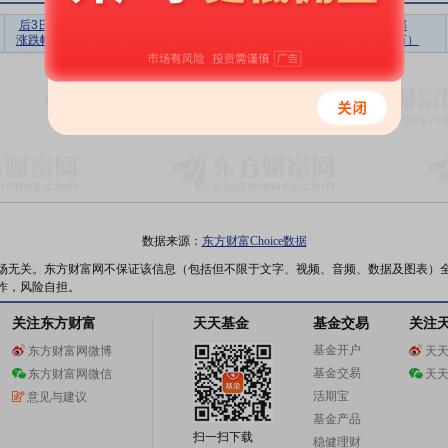
后3日
后5日
后10日
后20日
后30日
上榜营业部
涨跌幅
涨跌幅
涨跌幅
涨跌幅
涨跌幅
买入合计（万）
暂无数据
数据来源：
东方财富Choice数据
场无关。东方财富网不保证该信息（包括但不限于文字、视频、音频、数据及图表）
作，风险自担。