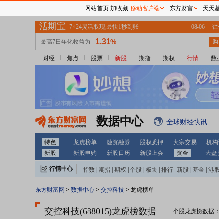
网站首页
加收藏
移动客户端
东方财富
天天
财经
焦点
股票
新股
期指
期权
行情
数
数据中心
全球财经快讯
特色
龙虎榜单
融资融券
股权质押
大宗交易
机构
新股
新股申购
新股日历
新股上会
资金
大盘
行情中心
指数
|
期指
|
期权
|
个股
|
板块
|
排行
|
新股
|
基金
|
港
东方财富网
>
数据中心
>
交控科技
> 龙虎榜单
交控科技(688015)
龙虎榜数据
个股龙虎榜数据