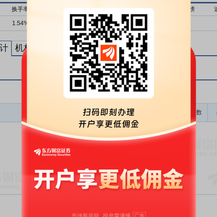
换手率
流通市值
近1月上榜
近3月上榜
近6月上榜
1.54%
22亿
0次
0次
0次
计
机构买卖统计
最新公告
龙虎榜成交金额(万)
上榜次数
暂无数据