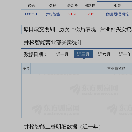
代码
名称
最新价
涨跌幅
相关
688251
井松智能
21.73
1.78%
数据
股吧
研报
每日成交明细
历次上榜后表现
营业部买卖统
井松智能营业部买卖统计
数据日期：
近一月
近三月
近六月
近一年
序号
营业部名称
井松智能上榜明细数据（近一年）