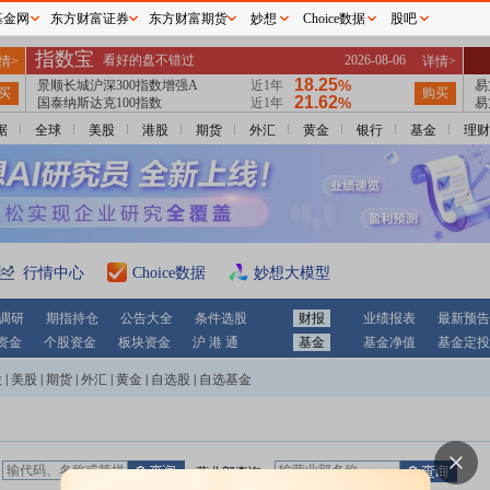
基金网
东方财富证券
东方财富期货
妙想
Choice数据
股吧
据
全球
美股
港股
期货
外汇
黄金
银行
基金
理财
行情中心
Choice数据
妙想大模型
调研
期指持仓
公告大全
条件选股
财报
业绩报表
最新预告
资金
个股资金
板块资金
沪 港 通
基金
基金净值
基金定投
股
|
美股
|
期货
|
外汇
|
黄金
|
自选股
|
自选基金
：
营业部查询：