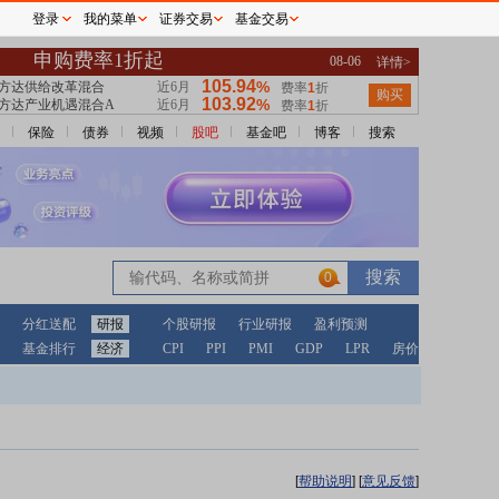
登录
我的菜单
证券交易
基金交易
保险
债券
视频
股吧
基金吧
博客
搜索
0
分红送配
研报
个股研报
行业研报
盈利预测
基金排行
经济
CPI
PPI
PMI
GDP
LPR
房价
[
帮助说明
]
[
意见反馈
]