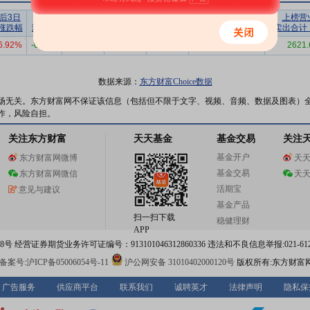
后3日
后5日
后10日
后20日
后30日
上榜营业部
上榜营
涨跌幅
涨跌幅
涨跌幅
涨跌幅
涨跌幅
买入合计（万）
卖出合计
6.92%
-0.67%
-15.85%
-14.15%
-18.96%
4847.07
2621.
数据来源：
东方财富Choice数据
场无关。东方财富网不保证该信息（包括但不限于文字、视频、音频、数据及图表）
作，风险自担。