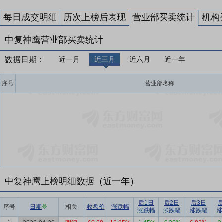
每日成交明细
历次上榜后表现
营业部买卖统计
机构
中复神鹰营业部买卖统计
数据日期：
近一月
近三月
近六月
近一年
序号
营业部名称
中复神鹰上榜明细数据（近一年）
后1日
后2日
后3日
序号
日期
相关
收盘价
涨跌幅
涨跌幅
涨跌幅
涨跌幅