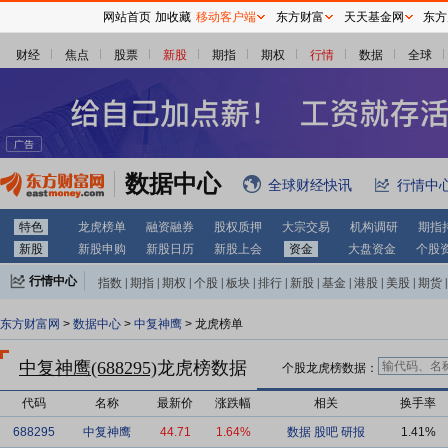
网站首页
加收藏
移动客户端
东方财富
天天基金网
东方
财经
焦点
股票
新股
期指
期权
行情
数据
全球
数据中心
全球财经快讯
行情中
特色
龙虎榜单
融资融券
股权质押
大宗交易
机构调研
期指
新股
新股申购
新股日历
新股上会
资金
大盘资金
个股
行情中心
指数
|
期指
|
期权
|
个股
|
板块
|
排行
|
新股
|
基金
|
港股
|
美股
|
期货
|
外汇
|
黄金
|
自选股
|
自选基金
东方财富网
>
数据中心
>
中复神鹰
> 龙虎榜单
中复神鹰(688295)
龙虎榜数据
个股龙虎榜数据：
代码
名称
最新价
涨跌幅
相关
换手率
688295
中复神鹰
44.71
1.64%
数据
股吧
研报
1.41%