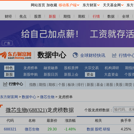
网站首页
加收藏
移动客户端
东方财富
天天基金网
东方
财经
焦点
股票
新股
期指
期权
行情
数据
全球
数据中心
全球财经快讯
行情中
特色
龙虎榜单
融资融券
股权质押
大宗交易
机构调研
期指
新股
新股申购
新股日历
新股上会
资金
大盘资金
个股
行情中心
指数
|
期指
|
期权
|
个股
|
板块
|
排行
|
新股
|
基金
|
港股
|
美股
|
期货
|
外汇
|
黄金
|
自选股
|
自选基金
东方财富网
>
数据中心
>
微芯生物
> 龙虎榜单
微芯生物(688321)
龙虎榜数据
个股龙虎榜数据：
代码
名称
最新价
涨跌幅
相关
换手率
688321
微芯生物
29.30
-1.48%
数据
股吧
研报
4.25%