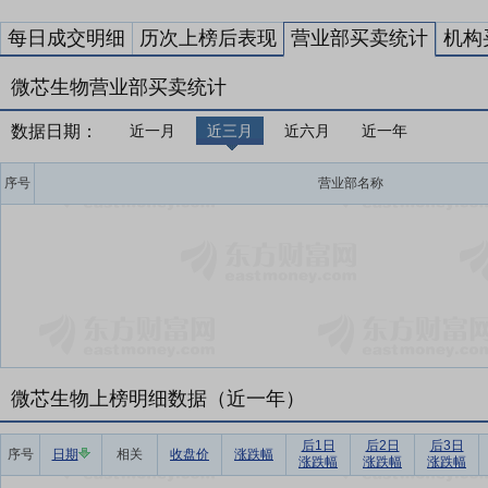
每日成交明细
历次上榜后表现
营业部买卖统计
机构
微芯生物营业部买卖统计
数据日期：
近一月
近三月
近六月
近一年
序号
营业部名称
微芯生物上榜明细数据（近一年）
后1日
后2日
后3日
序号
日期
相关
收盘价
涨跌幅
涨跌幅
涨跌幅
涨跌幅