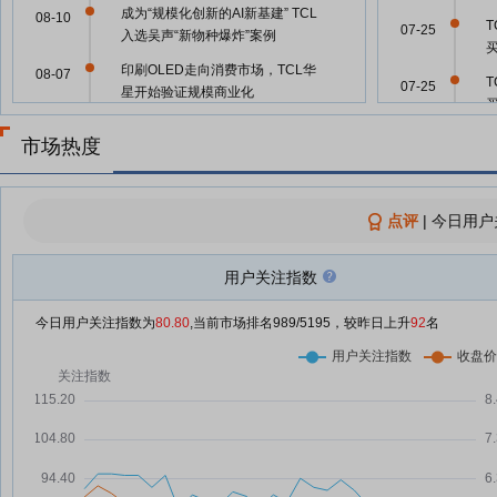
成为“规模化创新的AI新基建” TCL
08-10
07-25
入选吴声“新物种爆炸”案例
买
印刷OLED走向消费市场，TCL华
08-07
07-25
星开始验证规模商业化
TCL科技：融资净买入249.6万
08-07
市场热度
07-25
元，融资余额48.81亿元
机构：8月电视面板需求回暖，显
08-06
示器和笔电面板价格预计持平
点评
|
今日用户
TCL科技：融资净买入3063.03万
08-06
07-25
元，融资余额48.78亿元
用户关注指数
玻璃基板概念涨5.20%，主力资金
08-05
净流入37股
今日用户关注指数为
80.80
,当前市场排名
989
/5195，较昨日上升
92
名
07-24
TCL科技：融资净偿还1206.36万
08-05
元，融资余额48.48亿元
07-21
广州开发区项目建设热火朝天
08-05
TCL科技：融资净偿还4538.89万
08-04
元，融资余额48.6亿元