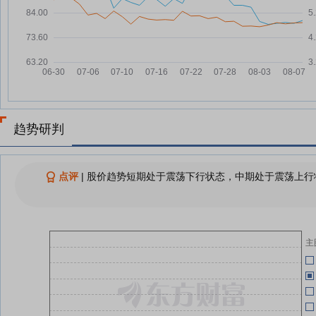
T
07-18
玻璃基封装成产业竞逐新焦点 面
08-04
板厂商跨界布局
超300亿元！广东辖区上市公司
08-03
07-17
“真金白银”传递长期价值信心
TCL华星发布电竞显示新品 进入
08-03
07-17
专业电竞显示赛道
玻璃基先进封装竞速 半导体显示
者
08-03
趋势研判
厂商集体押注
TCL科技与TCL实业参展
2
08-03
07-17
ChinaJoy，以原生电竞标准重塑
点评
|
股价趋势短期处于震荡下行状态，中期处于震荡上行状
未来“屏宇宙”
3
07-17
TCL科技：公司近期参与了长鑫科
08-03
技首次公开发行战略配售
07-17
TCL科技：公司有信心光伏业务未
08-03
主
来将为公司的业务组合贡献较高的
商业价值
07-17
查看更多
买