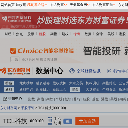
网站首页
加收藏
移动客户端
东方财富
天天基金网
东方财富证券
东方
财经
焦点
股票
新股
期指
期权
行情
数据
全球
美股
港股
数据中心
全球财经快讯
行情中
特色
龙虎榜单
融资融券
股权质押
大宗交易
机构调研
期指持仓
公告
新股
新股申购
新股日历
新股上会
资金
大盘资金
个股资金
板块
行情中心
指数
|
期指
|
期权
|
个股
|
板块
|
排行
|
新股
|
基金
|
港股
|
美股
|
期货
|
外汇
|
黄金
|
自选股
|
自选基金
东方财富网
>
千股千评
> TCL科技(000100)
TCL科技
000100
加自选
融