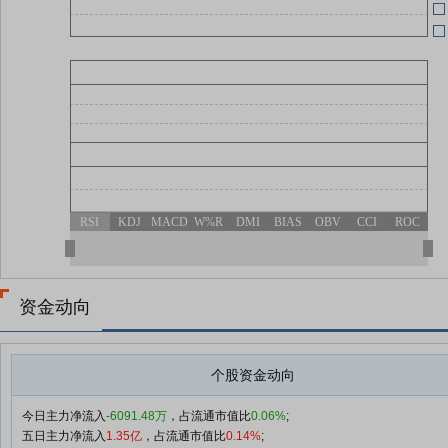
07-17
07-17
RSI
KDJ
MACD
W%R
DMI
BIAS
OBV
CCI
ROC
资金动向
个股资金动向
今日主力净流入
-6091.48万
，占流通市值比
0.06%
;
五日主力净流入
1.35亿
，占流通市值比
0.14%
;