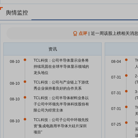
舆情监控
点评
|
近一周该股上榜相关消息
资讯
TCL科技：公司半导体显示业务将
08-10
08-04
持续巩固在全球半导体显示领域的
龙头地位
2
07-31
TCL科技：公司与产业链上下游优
08-10
秀企业保持着良好的合作关系
3
07-31
TCL科技：公司半导体材料业务以
08-10
子公司中环领先半导体科技股份有
T
07-31
限公司为经营主体
TCL科技：公司子公司中环领先投
08-10
07-25
资“集成电路用半导体大硅片深圳
项目”