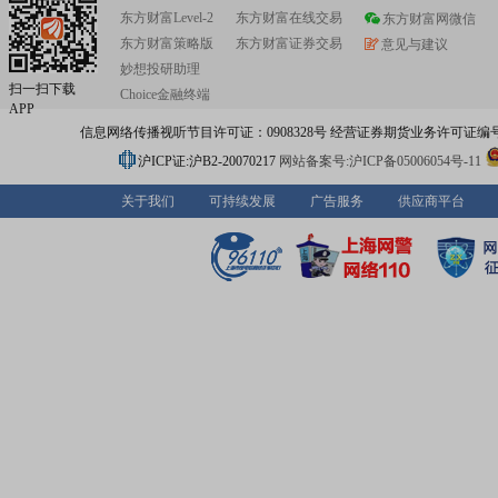
东方财富Level-2
东方财富在线交易
东方财富网微信
东方财富策略版
东方财富证券交易
意见与建议
妙想投研助理
扫一扫下载
Choice金融终端
APP
信息网络传播视听节目许可证：0908328号 经营证券期货业务许可证编号：91310
沪ICP证:沪B2-20070217
网站备案号:沪ICP备05006054号-11
关于我们
可持续发展
广告服务
供应商平台