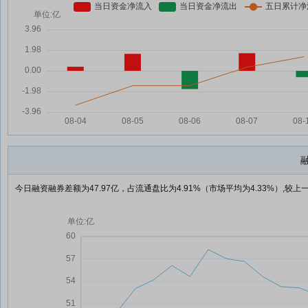
今日融资融券差额为47.97亿，占流通盘比为4.91%（市场平均为4.33%）,较