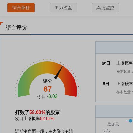
综合评价
主力控盘
舆情监控
综合评价
次日
上涨概
样本数量：
评分
5日
上涨概
67
样本数量：
-3.02
今日
打败了
58.00%
的股票
次日上涨概率
52.82%
近期消息面一般，主力资金有流