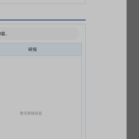
0篇。
研报
暂无研报信息