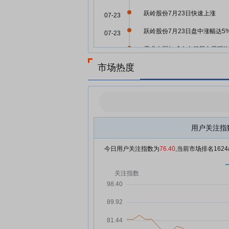
跃岭股份7月23日快速上涨
07-23
跃岭股份7月23日盘中涨幅达5
07-23
需求走弱与成本上行压力显现
07-23
零部件公司半年报业绩预告分
市场热度
显
跃岭股份7月21日盘中跌幅达5
07-21
跃岭股份7月21日加速下跌
07-21
跃岭股份7月21日快速反弹
07-21
用户关注指
跃岭股份：累计回购公司股份
07-20
今日用户关注指数为
76.40
,当前市场排名
1624
1506800股
中小市值企业占比逾六成 7月以
07-18
逾60家公司发布股份回购预案
跃岭股份7月17日盘中跌幅达5
07-17
跃岭股份7月16日快速反弹
07-16
跃岭股份：关于调整回购股份