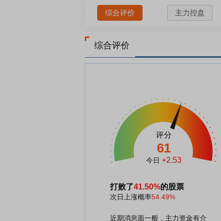
综合评价
主力控盘
综合评价
评分
61
+2.53
今日
打败了
41.50%
的股票
次日上涨概率
54.49%
近期消息面一般，主力资金有介