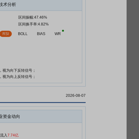
技术分析
区间振幅:47.46%
区间换手率:4.82%
RSI
BOLL
BIAS
WR
时，视为向下反转信号；
时，视为向上反转信号；
2026-08-07
业资金动向
净流入
7.74亿