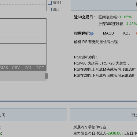
BOLL
BBI
近60交易日：
区间涨跌幅:
-31.85%
沪深300涨跌幅:
-4.48%
指标解析:
MACD
KDJ
解析:RSI暂无明显信号出现
RSI指标说明：
RSI>80 为超买，RSI<20 为超卖；
BIAS
OBV
CCI
ROC
RSI在80以上形成Ｍ头或头肩顶形态
RSI在20以下形成Ｗ底或头肩底形态
动向
行
;
所属汽车零部件行业,
%
;
主力资金今日净流入
-2938.86万
,五日