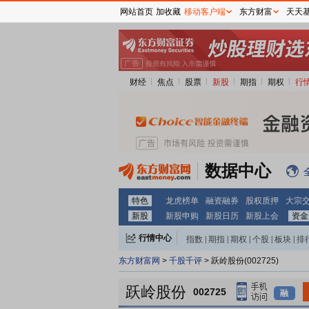
网站首页
加收藏
移动客户端
东方财富
天天
财经
焦点
股票
新股
期指
期权
行
数据中心
特色
龙虎榜单
融资融券
股权质押
大宗
新股
新股申购
新股日历
新股上会
资金
行情中心
指数
|
期指
|
期权
|
个股
|
板块
|
排
东方财富网
>
千股千评
> 跃岭股份(002725)
跃岭股份
002725
融