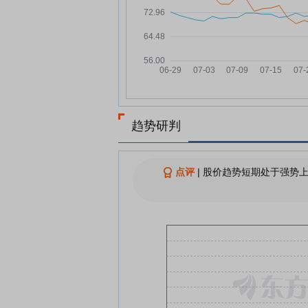
07-15
来源暨取得金融机构股票回购
贷款承诺函的公告
跃岭股份：第六届董事会第七
07-15
议决议公告
跃岭股份：预计2026年上半年
07-14
损950万元-1425万元
跃岭股份7月13日盘中跌幅达5
07-13
趋势研判
查看更多
点评
|
股价趋势短期处于强势上