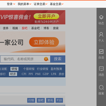
登录
我的菜单
证券交易
基金交易
动态
债券
视频
股吧
基金吧
博客
搜索
个人
自选
0
红送配
研报
个股研报
行业研报
盈利预测
排行
经济
CPI
PPI
PMI
GDP
LPR
房价
消息
搜索
行情
股吧
资讯
F10