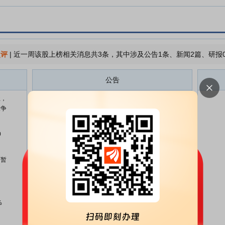
点评
|
近一周该股上榜相关消息共3条，其中涉及公告1条、新闻2篇、研报
公告
业，
跃岭股份:关于回购股份的进展公
08-04
竞争
告
跃岭股份:关于回购股份比例达到
07-21
0
1%暨回购进展的公告
跃岭股份:关于调整回购股份资金
07-16
面暂
来源暨取得金融机构股票回购专项
贷款承诺函的公告
跃岭股份:第六届董事会第七次会
07-16
议决议公告
%
跃岭股份:2026年半年度业绩预告
07-15