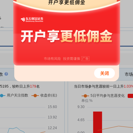
跃岭股份:关于首次回购公司股份
07-01
暨回购进展的公告
跃岭股份:关于回购股份事项前十
%
07-01
名股东及前十名无限售条件股东持
汽车
股情况的公告
化明
跃岭股份:第六届董事会第六次会
06-30
议决议公告
%
跃岭股份:关于回购公司股份方案
06-30
点评
|
今日用户关注度有所上升，参与意愿有所增强
的公告
跃岭股份:回购报告书
06-30
数
市场
跃岭股份:关于公司5%以上股东提
06-27
前终止减持计划的公告
/5195，较昨日上升
179
名
当日市场参与意愿较前一日上升
1.03
跃岭股份:关于公开挂牌转让所持
05-22
来
中石光芯(石狮)有限公司10.05%
股权的进展公告
%
跃岭股份:2025年年度权益分派实
05-20
施公告
跃岭股份:关于公司5%以上股东减
05-19
资金