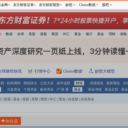
基金网
东方财富证券
东方财富期货
妙想
Choice数据
股吧
情
数据
全球
美股
港股
期货
外汇
黄金
银行
基金
理财
保险
全球财经快讯
行情中心
Choice数据
妙想大模型
交易
机构调研
期指持仓
公告大全
条件选股
财报
业绩报表
最新预告
分
大盘资金
个股资金
板块资金
沪 港 通
基金
基金净值
基金定投
基金
行
|
新股
|
基金
|
港股
|
美股
|
期货
|
外汇
|
黄金
|
自选股
|
自选基金
加自选