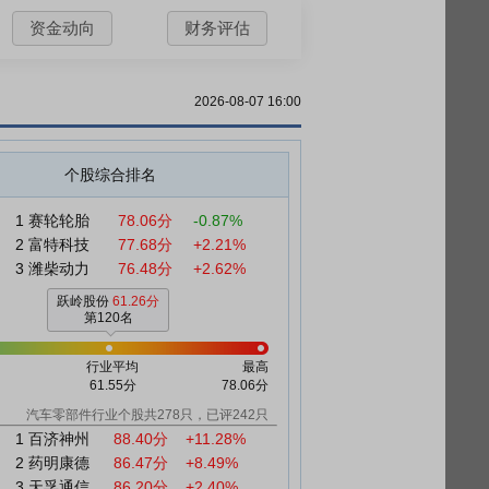
资金动向
财务评估
2026-08-07 16:00
个股综合排名
1
赛轮轮胎
78.06分
-0.87%
2
富特科技
77.68分
+2.21%
3
潍柴动力
76.48分
+2.62%
跃岭股份
61.26分
第120名
行业平均
最高
61.55分
78.06分
汽车零部件行业个股共278只，已评242只
1
百济神州
88.40分
+11.28%
2
药明康德
86.47分
+8.49%
3
天孚通信
86.20分
+2.40%