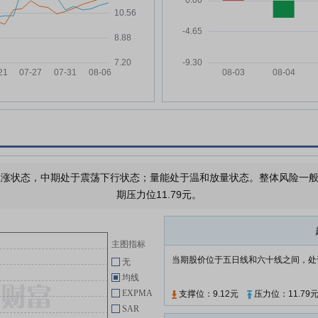
持股份的预披露公告
专项
跃岭股份:2025年年度股东会决议
05-16
公告
次会
跃岭股份:北京市中伦(上海)律师事
05-16
务所关于浙江跃岭股份有限公司
亏
2025年年度股东会的法律意见书
跃岭股份:002725跃岭股份投资者
05-13
%
关系管理信息20260513
跃岭股份:关于参加浙江辖区上市
05-09
公司2026年投资者网上集体接待
涨状态，中期处于震荡下行状态；量能处于温和放量状态。整体风险一般，
日暨2025年度业绩说明会活动的
期压力位11.79元。
公告
跃岭股份:关于公开挂牌转让所持
05-07
中石光芯(石狮)有限公司10.05%
主图指标
股权的进展公告
当期股价位于五日线和六十线之间，处
无
跃岭股份:第六届董事会第五次会
04-30
均线
议决议公告
EXPMA
支撑位：9.12元
压力位：11.79
SAR
查看更多