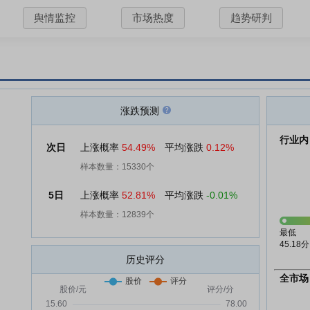
舆情监控
市场热度
趋势研判
涨跌预测
行业内
次日
上涨概率
54.49%
平均涨跌
0.12%
样本数量：15330个
5日
上涨概率
52.81%
平均涨跌
-0.01%
样本数量：12839个
最低
45.18分
历史评分
全市场