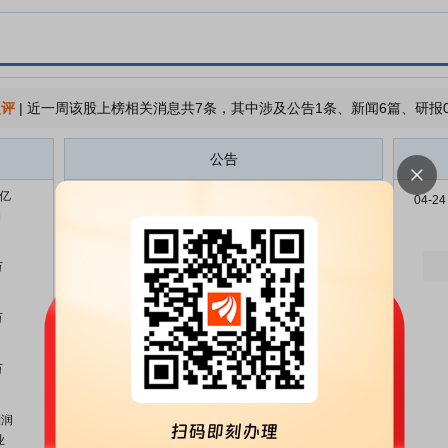
点评
|
近一周该股上榜相关消息共7条，其中涉及公告1条、新闻6篇、研报
公告
0亿
华西证券:2025年度第二期短期融
08-07
04-24
约
资券兑付完成的公告
华西证券:2024年面向专业投资者
07-29
万
公开发行公司债券(第三期)2026年
付息公告
万
华西证券:西南证券股份有限公司
07-24
关于华西证券股份有限公司变更总
经理的临时受托管理事务报告
万
华西证券:关于向专业投资者公开
07-24
发行公司债券获得中国证券监督管
利润
理委员会注册批复的公告
业