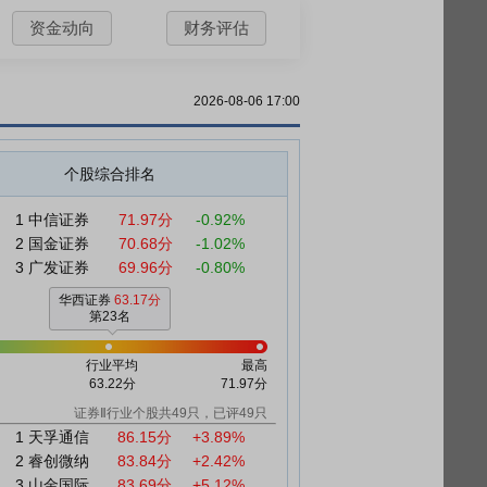
资金动向
财务评估
2026-08-06 17:00
个股综合排名
1
中信证券
71.97分
-0.92%
2
国金证券
70.68分
-1.02%
3
广发证券
69.96分
-0.80%
华西证券
63.17分
第23名
行业平均
最高
63.22分
71.97分
证券Ⅱ行业个股共49只，已评49只
1
天孚通信
86.15分
+3.89%
2
睿创微纳
83.84分
+2.42%
3
山金国际
83.69分
+5.12%