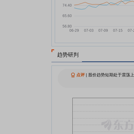
元，融资余额10.09亿元
掌趣科技：融资净偿还50.79万
07-16
元，融资余额10.08亿元
掌趣科技：融资净偿还44万元
07-15
融资余额10.09亿元
掌趣科技：融资净偿还406.7万
07-14
元，融资余额10.09亿元
趋势研判
掌趣科技：第六届董事会第八
07-13
议决议公告
掌趣科技7月13日盘中跌幅达5
07-13
点评
|
股价趋势短期处于震荡上
查看更多