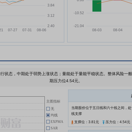
掌趣科技:关于续聘公司2026年度
04-28
审计机构的公告
掌趣科技:关于召开2025年度股东
04-28
会的通知
，
掌趣科技:第六届董事会第七次会
04-28
议决议公告
掌趣科技:关于营业收入扣除事项
04-28
的专项核查意见
次会
掌趣科技:董事会关于证券与衍生
04-28
品投资情况的专项说明
%
行状态，中期处于弱势上涨状态；量能处于量能平稳状态。整体风险一般，
掌趣科技:2025年度独立董事述职
04-28
期压力位4.54元。
报告(苏宏泉)
掌趣科技:内部控制审计报告
04-28
主图指标
当期股价位于五日线和六十线之间，处
无
查看更多
线支撑
均线
EXPMA
支撑位：3.81元
压力位：4.54元
SAR