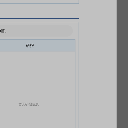
0篇。
研报
暂无研报信息