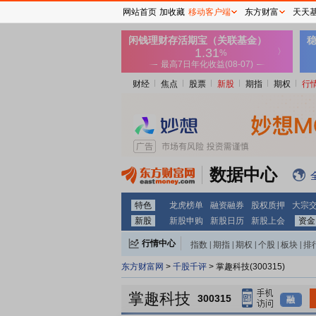
网站首页
加收藏
移动客户端
东方财富
天天
财经
焦点
股票
新股
期指
期权
行
数据中心
特色
龙虎榜单
融资融券
股权质押
大宗
新股
新股申购
新股日历
新股上会
资金
行情中心
指数
|
期指
|
期权
|
个股
|
板块
|
排
东方财富网
>
千股千评
> 掌趣科技(300315)
掌趣科技
300315
融