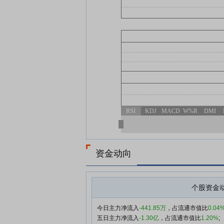
RSI
KDJ
MACD
W%R
DMI
资金动向
个股资金
今日主力净流入
-441.85万
，占流通市值比
0.04
五日主力净流入
-1.30亿
，占流通市值比
1.20%
;