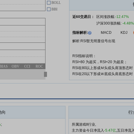
BOLL
BBI
近60交易日：
区间涨跌幅:
-12.47%
沪深300涨跌幅:
-4.48%
指标解析:
MACD
KDJ
解析:RSI暂无明显信号出现
RSI指标说明：
RSI>80 为超买，RSI<20 为超卖；
BIAS
OBV
CCI
ROC
RSI在80以上形成Ｍ头或头肩顶形态
RSI在20以下形成Ｗ底或头肩底形态
动向
行
%
;
所属游戏Ⅱ行业,
主力资金今日净流入
-5.47亿
,五日净流