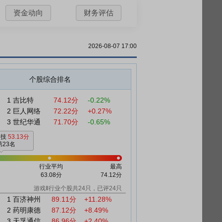
资金动向
财务评估
2026-08-07 17:00
个股综合排名
1
吉比特
74.12分
-0.22%
2
巨人网络
72.22分
+0.27%
3
世纪华通
71.70分
-0.65%
科技
53.13分
第23名
行业平均
最高
63.08分
74.12分
游戏Ⅱ行业个股共24只，已评24只
1
百济神州
89.11分
+11.28%
2
药明康德
87.12分
+8.49%
3
天孚通信
86.96分
+2.40%