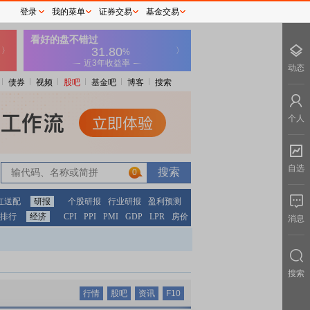
登录
我的菜单
证券交易
基金交易
动态
债券
视频
股吧
基金吧
博客
搜索
个人
自选
0
红送配
研报
个股研报
行业研报
盈利预测
排行
经济
CPI
PPI
PMI
GDP
LPR
房价
消息
搜索
行情
股吧
资讯
F10