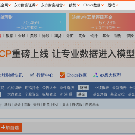
基金网
东方财富证券
东方财富期货
妙想
Choice数据
股吧
情
数据
全球
美股
港股
期货
外汇
黄金
银行
基金
理财
保险
全球财经快讯
行情中心
Choice数据
妙想大模型
交易
机构调研
期指持仓
公告大全
条件选股
财报
业绩报表
最新预告
分
大盘资金
个股资金
板块资金
沪 港 通
基金
基金净值
基金定投
基金
行
|
新股
|
基金
|
港股
|
美股
|
期货
|
外汇
|
黄金
|
自选股
|
自选基金
加自选