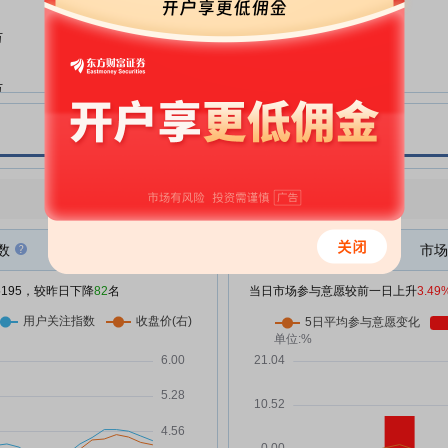
掌趣科技:2025年度独立董事述职
04-28
万
报告(卢闯)
掌趣科技:公司董事会审计委员会
04-28
万
对会计师事务所2025年度履职情
况评估及履行监督职责情况的报告
掌趣科技:控股股东及其他关联方
04-28
资金占用情况的专项说明
万
掌趣科技:2025年度非经营性资金
点评
|
今日用户关注度有所下降，参与意愿有所增强
04-28
占用及其他关联资金往来情况汇总
表
万
数
市场
掌趣科技:2025年度内部控制评价
04-28
报告
/5195，较昨日下降
82
名
当日市场参与意愿较前一日上升
3.49
万
掌趣科技:2025年年度审计报告
04-28
万
掌趣科技:2025年度社会责任报告
04-28
掌趣科技:关于2025年度日常经营
04-28
%
性关联交易确认及2026年度日常
经营性关联交易预计的公告