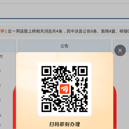
点评
|
近一周该股上榜相关消息共4条，其中涉及公告0条、新闻4篇、研报
公告
4万
掌趣科技:第六届董事会第八次会
07-13
议决议公告
万
掌趣科技:关于以自有资金认购私
07-13
募基金份额的公告
万
掌趣科技:浙江天册(深圳)律师事务
05-18
所关于北京掌趣科技股份有限公司
2025年度股东会的法律意见书
万
掌趣科技:2025年度股东会决议公
05-18
告
%
掌趣科技:2026年5月15日投资者
05-15
万
关系活动记录表