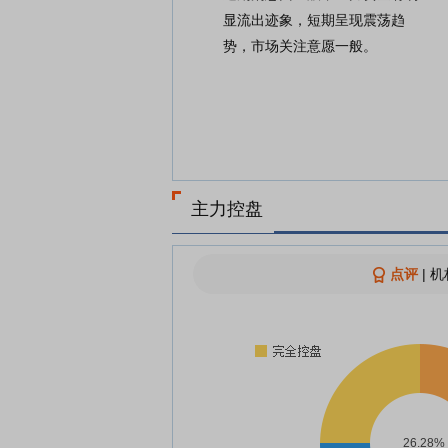
显流出迹象，短期呈现震荡趋
势，市场关注意愿一般。
主力控盘
点评
|
机
26.28%