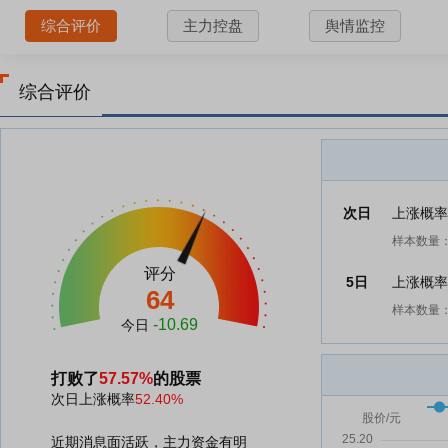
综合评价
主力控盘
舆情监控
综合评价
次日
上涨概
样本数量：
评分
5日
上涨概
64
样本数量：
-10.69
今日
打败了
57.57%
的股票
次日上涨概率
52.40%
近期消息面活跃，主力资金有明