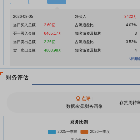
2026-08-05
净买入
3422万
当日买入总额
2.60亿
占流通盘比
4.07%
买一买入金额
6465.17万
知名游资及机构
3
当日卖出总额
2.26亿
占流通盘比
3.53%
卖一卖出金额
4808.98万
知名游资及机构
4
详细解
财务评估
点评
|
存货周转
数据来源:财务画像
财务比例