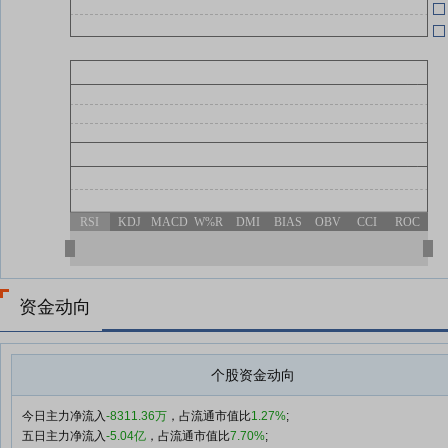
RSI
KDJ
MACD
W%R
DMI
BIAS
OBV
CCI
ROC
资金动向
个股资金动向
今日主力净流入
-8311.36万
，占流通市值比
1.27%
;
五日主力净流入
-5.04亿
，占流通市值比
7.70%
;