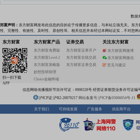
数据
郑重声明：
东方财富网发布此信息的目的在于传播更多信息，与本站立场无关。东方
性、完整性、有效性、及时性、原创性等。相关信息并未经过本网站证实，不对您构
东方财富
东方财富产品
证券交易
关注东方财富
东方财富免费版
东方财富证券开户
东方财富网微博
东方财富Level-2
东方财富在线交易
东方财富网微信
东方财富策略版
东方财富证券交易
意见与建议
妙想投研助理
扫一扫下载
Choice金融终端
APP
信息网络传播视听节目许可证：0908328号 经营证券期货业务许可证编号：91310
沪ICP证:沪B2-20070217
网站备案号:沪ICP备05006054号-11
关于我们
可持续发展
广告服务
供应商平台