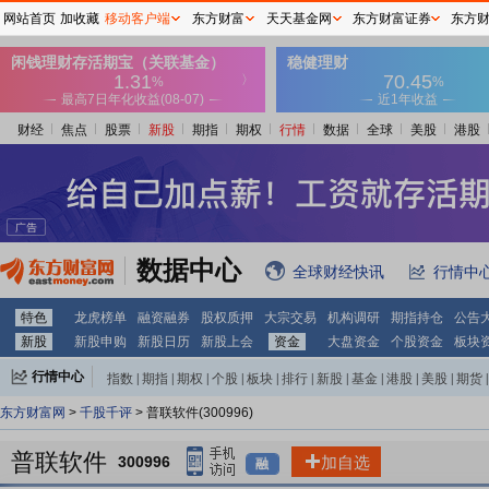
网站首页
加收藏
移动客户端
东方财富
天天基金网
东方财富证券
东方
财经
焦点
股票
新股
期指
期权
行情
数据
全球
美股
港股
数据中心
全球财经快讯
行情中
特色
龙虎榜单
融资融券
股权质押
大宗交易
机构调研
期指持仓
公告
新股
新股申购
新股日历
新股上会
资金
大盘资金
个股资金
板块
行情中心
指数
|
期指
|
期权
|
个股
|
板块
|
排行
|
新股
|
基金
|
港股
|
美股
|
期货
|
外汇
|
黄金
|
自选股
|
自选基金
东方财富网
>
千股千评
> 普联软件(300996)
普联软件
300996
加自选
融