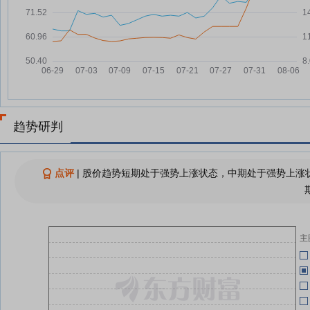
05)
07-30
龙头业绩炸裂验证变现逻辑！AI应
08-05
用再度大涨 机构紧盯多只概念股
07-30
(名单)
8天涨超20%！AI应用持续走强 融
08-05
07-29
资客最新抢筹股曝光
普联软件8月5日盘中涨幅达5%
08-05
07-25
趋势研判
普联软件8月5日快速上涨
08-05
07-25
查看更多
点评
|
股价趋势短期处于强势上涨状态，中期处于强势上涨状
07-21
07-16
主
07-16
07-16