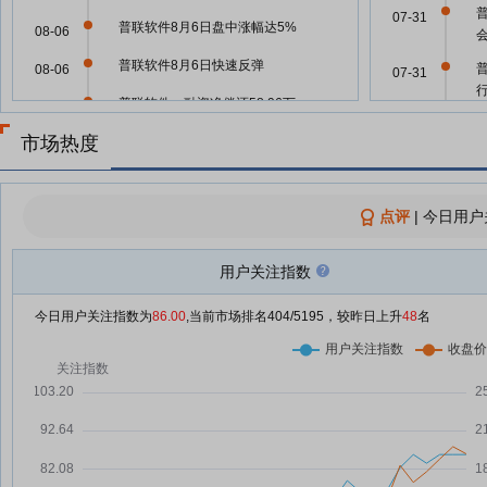
07-31
普联软件8月6日盘中涨幅达5%
08-06
普联软件8月6日快速反弹
08-06
07-31
普联软件：融资净偿还58.96万
08-06
元，融资余额3.34亿元
市场热度
07-31
23只创业板股换手率超20%
08-05
龙虎榜机构新动向：净买入15股
08-05
07-31
点评
|
今日用户
【明日主题前瞻】字节跳动推出原
08-05
生音视频全双工大模型
用户关注指数
SeedRealtime
07-30
当AI进入企业核心流程，明略科技
08-05
今日用户关注指数为
86.00
,当前市场排名
404
/5195，较昨日上升
48
名
(2718.HK)正在构建怎样的竞争
07-30
力？
从技术能力到产业结果，明略科技
08-05
(2718.HK)的AI Rollup究竟在“Roll
07-30
up”什么？
普联软件(300996)龙虎榜数据(08-
08-05