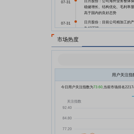
日月股份：公司海外业务整体
07-31
稳健增长、结构优化、毛利率
高于国内的良好态势
日月股份：目前公司精加工的
07-31
为42万吨
日月股份：公司计划在2026年
市场热度
07-31
既定计划有序推进场地建设、
安装调试等环节
【调研快报】日月股份接待富
07-31
金管理有限公司等6家机构调研
日月股份：融资净偿还357.23
用户关注指
07-31
元，融资余额2.84亿元
今日用户关注指数为
73.60
,当前市场排名
2217
日月股份：关于董事会延期换
07-30
公告
日月股份：融资净偿还42.58万
07-30
元，融资余额2.88亿元
日月股份：融资净偿还96.94万
07-29
元，融资余额2.88亿元