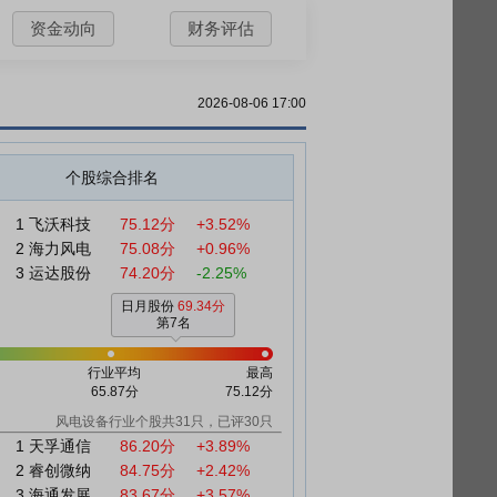
资金动向
财务评估
2026-08-06 17:00
个股综合排名
1
飞沃科技
75.12分
+3.52%
2
海力风电
75.08分
+0.96%
3
运达股份
74.20分
-2.25%
日月股份
69.34分
第7名
行业平均
最高
65.87分
75.12分
风电设备行业个股共31只，已评30只
1
天孚通信
86.20分
+3.89%
2
睿创微纳
84.75分
+2.42%
3
海通发展
83.67分
+3.57%