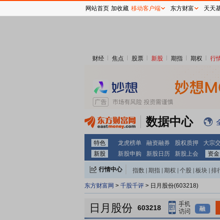
网站首页
加收藏
移动客户端
东方财富
天天
财经
焦点
股票
新股
期指
期权
行
数据中心
特色
龙虎榜单
融资融券
股权质押
大宗
新股
新股申购
新股日历
新股上会
资金
行情中心
指数
|
期指
|
期权
|
个股
|
板块
|
排
东方财富网
>
千股千评
> 日月股份(603218)
日月股份
603218
融