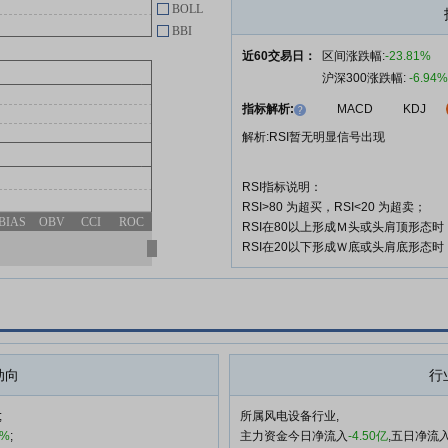
BOLL
第三个解除限售期解除限售条件成
BBI
就并回购注销部分限制性股票相关
近60交易日：
区间涨跌幅:
-23.81%
事项之法律意见书
沪深300涨跌幅:
-6.94%
日月股份:关于日月重工股份有限
04-28
指标解析:
MACD
KDJ
公司非经营性资金占用及其他关联
资金往来情况汇总表的专项审计报
解析:RSI暂无明显信号出现
告
日月股份:日月重工股份有限公司
04-28
RSI指标说明：
2025年度审计报告及财务报表
RSI>80 为超买，RSI<20 为超卖；
BIAS
OBV
CCI
ROC
RSI在80以上形成Ｍ头或头肩顶形态
RSI在20以下形成Ｗ底或头肩底形态
查看更多
动向
行
;
所属风电设备行业,
5%
;
主力资金今日净流入
-4.50亿
,五日净流