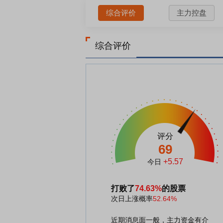
综合评价
主力控盘
综合评价
评分
69
+5.57
今日
打败了
74.63%
的股票
次日上涨概率
52.64%
近期消息面一般，主力资金有介