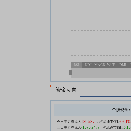
RSI
KDJ
MACD
W%R
DMI
资金动向
个股资金
今日主力净流入
139.53万
，占流通市值比
0.01%
五日主力净流入
-1570.94万
，占流通市值比
0.1