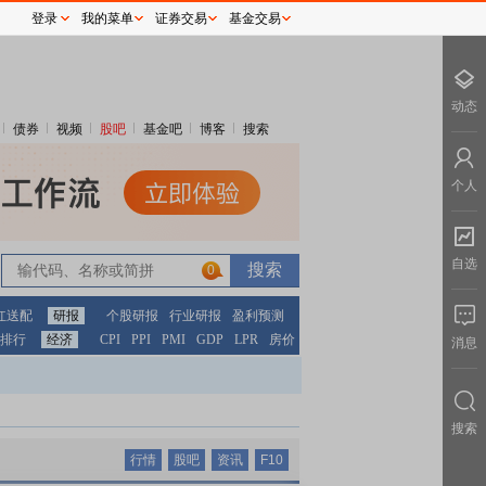
登录
我的菜单
证券交易
基金交易
动态
债券
视频
股吧
基金吧
博客
搜索
个人
自选
0
红送配
研报
个股研报
行业研报
盈利预测
排行
经济
CPI
PPI
PMI
GDP
LPR
房价
消息
搜索
行情
股吧
资讯
F10