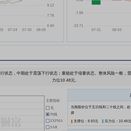
日月股份:日月重工股份有限公司
万
05-23
关于召开2025年度暨2026年第一
季度业绩说明会的公告
万
日月股份:日月重工股份有限公司
05-23
2025年年度报告(图文版)
万
日月股份:日月重工股份有限公司
05-14
关于2023年限制性股票激励计划
万
首次授予部分第三个解除限售期解
除限售暨上市流通的提示性公告
开
日月股份:日月重工股份有限公司
05-14
关于持股5%以上股东名称及住所
行状态，中期处于震荡下行状态；量能处于缩量状态。整体风险一般，需要
变更的公告
力位10.48元。
日月股份:日月重工股份有限公司
04-30
2026年4月投资者关系活动记录表
日
日月股份:日月重工股份有限公司
04-28
主图指标
董事会审计委员会2025年度履职
当期股价位于五日线和二十线之间，处
无
情况报告
撑
均线
日月股份:国浩律师(上海)事务所关
04-28
EXPMA
支撑位：8.93元
压力位：10.48
于日月重工股份有限公司2023年
SAR
限制性股票激励计划首次授予部分