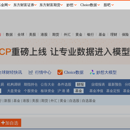
基金网
东方财富证券
东方财富期货
妙想
Choice数据
股吧
情
数据
全球
美股
港股
期货
外汇
黄金
银行
基金
理财
保险
全球财经快讯
行情中心
Choice数据
妙想大模型
交易
机构调研
期指持仓
公告大全
条件选股
财报
业绩报表
最新预告
分
大盘资金
个股资金
板块资金
沪 港 通
基金
基金净值
基金定投
基金
行
|
新股
|
基金
|
港股
|
美股
|
期货
|
外汇
|
黄金
|
自选股
|
自选基金
加自选