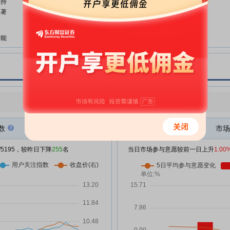
保持
执照的公告
显著
日月股份:日月重工股份有限公司
06-27
关于调整2025年度利润分配总额
产能
的公告
日月股份:国浩律师(上海)事务所关
06-23
按
于日月重工股份有限公司2025年
设备
年度股东会的法律意见书
日月股份:日月重工股份有限公司
06-23
国基
点评
|
今日用户关注度有所下降，参与意愿有所增强
2025年年度股东会决议公告
日月股份:国浩律师(上海)事务所关
06-18
万
数
市场
于日月重工股份有限公司部分A股
限制性股票回购注销实施事宜法律
/5195，较昨日下降
255
名
当日市场参与意愿较前一日上升
1.00
意见书
届的
日月股份:日月重工股份有限公司
06-18
股权激励限制性股票回购注销实施
公告
日月股份:日月重工股份有限公司
06-01
2026年5月投资者关系活动记录表