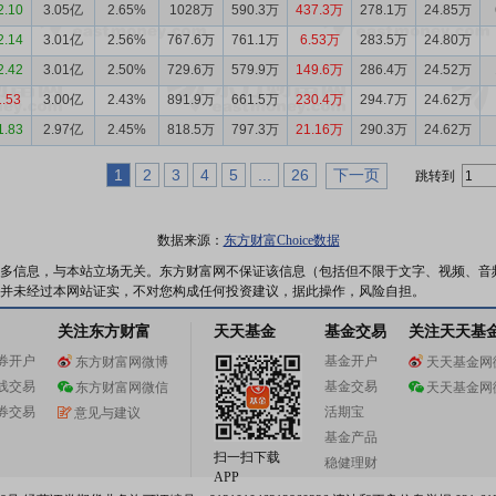
2.10
3.05亿
2.65%
1028万
590.3万
437.3万
278.1万
24.85万
2.14
3.01亿
2.56%
767.6万
761.1万
6.53万
283.5万
24.80万
2.42
3.01亿
2.50%
729.6万
579.9万
149.6万
286.4万
24.52万
1.53
3.00亿
2.43%
891.9万
661.5万
230.4万
294.7万
24.62万
1.83
2.97亿
2.45%
818.5万
797.3万
21.16万
290.3万
24.62万
1
2
3
4
5
...
26
下一页
跳转到
数据来源：
东方财富Choice数据
多信息，与本站立场无关。东方财富网不保证该信息（包括但不限于文字、视频、音
并未经过本网站证实，不对您构成任何投资建议，据此操作，风险自担。
关注东方财富
天天基金
基金交易
关注天天基
券开户
基金开户
东方财富网微博
天天基金网
线交易
基金交易
东方财富网微信
天天基金网
券交易
活期宝
意见与建议
基金产品
扫一扫下载
稳健理财
APP