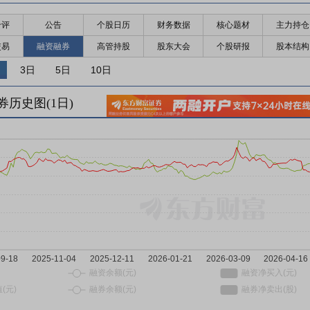
千评
公告
个股日历
财务数据
核心题材
主力持仓
交易
融资融券
高管持股
股东大会
个股研报
股本结构
3日
5日
10日
券历史图(
1
日)