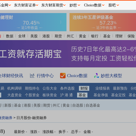
基金网
东方财富证券
东方财富期货
妙想
Choice数据
股吧
情
数据
全球
美股
港股
期货
外汇
黄金
银行
基金
理财
保险
全球财经快讯
行情中心
Choice数据
妙想大模型
交易
机构调研
期指持仓
公告大全
条件选股
财报
业绩报表
最新预告
分
大盘资金
个股资金
板块资金
沪 港 通
基金
基金净值
基金定投
基金
行
|
新股
|
基金
|
港股
|
美股
|
期货
|
外汇
|
黄金
|
自选股
|
自选基金
融资融券
>
日月股份-融资融券
8)
最新价
-
涨跌
-
涨跌幅
-
换手
-
总手
-
金额
-