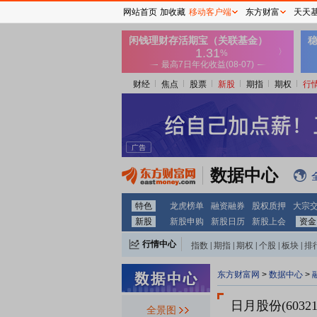
网站首页
加收藏
移动客户端
东方财富
天天
财经
焦点
股票
新股
期指
期权
行
数据中心
特色
龙虎榜单
融资融券
股权质押
大宗
新股
新股申购
新股日历
新股上会
资金
行情中心
指数
|
期指
|
期权
|
个股
|
板块
|
排
东方财富网
>
数据中心
>
日月股份(60321
全景图