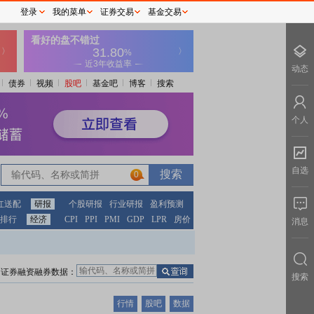
登录
我的菜单
证券交易
基金交易
动态
债券
视频
股吧
基金吧
博客
搜索
个人
自选
0
红送配
研报
个股研报
行业研报
盈利预测
排行
经济
CPI
PPI
PMI
GDP
LPR
房价
消息
证券融资融券数据：
搜索
行情
股吧
数据