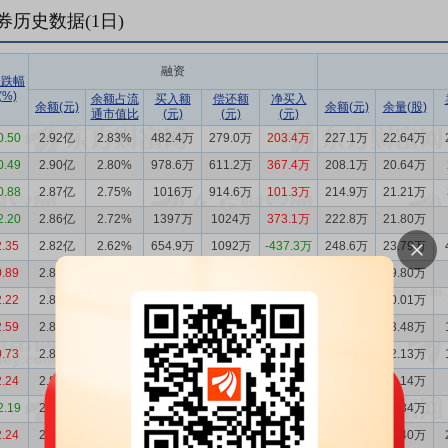
券历史数据(
1
日)
融资
涨跌幅
(%)
余额占流
买入额
偿还额
净买入
余额(元)
余额(元)
余量(股)
通市值比
(元)
(元)
(元)
0.50
2.92亿
2.83%
482.4万
279.0万
203.4万
227.1万
22.64万
0.49
2.90亿
2.80%
978.6万
611.2万
367.4万
208.1万
20.64万
0.88
2.87亿
2.75%
1016万
914.6万
101.3万
214.9万
21.21万
2.20
2.86亿
2.72%
1397万
1024万
373.1万
222.8万
21.80万
2.35
2.82亿
2.62%
654.9万
1092万
-437.3万
248.6万
23.79万
0.89
2.86亿
2.73%
895.8万
676.2万
219.6万
202.2万
19.80万
2.22
2.84亿
2.73%
411.5万
768.8万
-357.2万
202.5万
20.01万
2.59
2.88亿
2.82%
775.8万
818.4万
-42.58万
232.5万
23.48万
0.73
2.88亿
2.90%
401.8万
498.8万
-96.94万
213.6万
22.13万
2.24
2.89亿
2.93%
633.6万
782.9万
-149.4万
240.8万
25.14万
2.19
2.91亿
3.01%
317.9万
643.2万
-325.3万
246.8万
26.34万
2.24
2.94亿
2.98%
504.4万
1480万
-975.2万
252.9万
26.40万