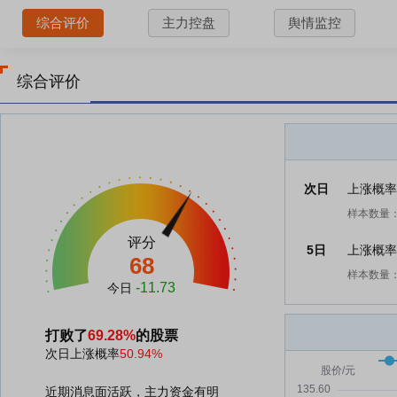
综合评价
主力控盘
舆情监控
综合评价
次日
上涨概
样本数量：
评分
5日
上涨概
68
样本数量：
-11.73
今日
打败了
69.28%
的股票
次日上涨概率
50.94%
近期消息面活跃，主力资金有明