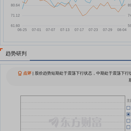
光回来了！A股“股王”罕见20CM
08-04
07-24
涨停，CPO概念狂掀涨停潮
江西上市公司总数增至126家
08-04
07-24
元件板块持续走高，东晶电子直线
08-04
涨停
07-24
红板科技8月4日盘中涨停
08-04
07-24
趋势研判
查看更多
07-24
点评
|
股价趋势短期处于震荡下行状态，中期处于震荡下行状
07-24
07-24
主
07-24