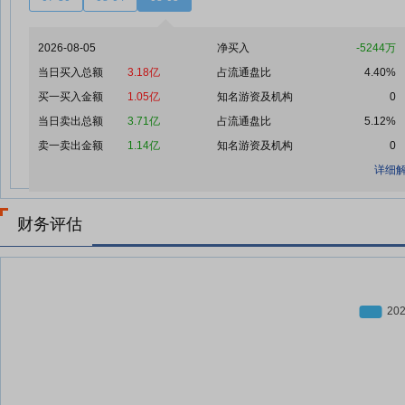
2026-08-05
净买入
-5244万
当日买入总额
3.18亿
占流通盘比
4.40%
买一买入金额
1.05亿
知名游资及机构
0
当日卖出总额
3.71亿
占流通盘比
5.12%
卖一卖出金额
1.14亿
知名游资及机构
0
详细解
财务评估