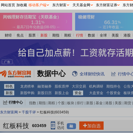
网站首页
加收藏
移动客户端
东方财富
天天基金网
东方财富证券
东方
财经
焦点
股票
新股
期指
期权
行情
数据
全球
美股
港股
数据中心
全球财经快讯
行情中
特色
龙虎榜单
融资融券
股权质押
大宗交易
机构调研
期指持仓
公告
新股
新股申购
新股日历
新股上会
资金
大盘资金
个股资金
板块
行情中心
指数
|
期指
|
期权
|
个股
|
板块
|
排行
|
新股
|
基金
|
港股
|
美股
|
期货
|
外汇
|
黄金
|
自选股
|
自选基金
东方财富网
>
千股千评
> 红板科技(603459)
红板科技
603459
加自选
融