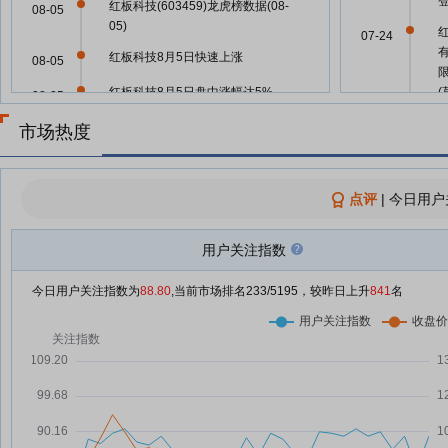
红板科技(603459)龙虎榜数据(08-
08-05
05)
07-24
红板科技8月5日快速上涨
08-05
红板科技8月5日盘中涨幅达5%
08-05
红板科技8月5日快速回调
07-24
市场热度
08-05
红板科技：融资净偿还1213.21万
08-05
元，融资余额2.86亿元
点评
07-24
|
今日用户
多家外资机构发声 看好A股市场后
08-05
市
用户关注指数
营业部最青睐个股曝光 8股净买入
08-04
07-24
超亿元
今日用户关注指数为
88.80
,当前市场排名
233
/5195，较昨日上升
841
名
红板科技换手率21.13%，上榜营
08-04
07-24
业部合计净买入2.04亿元
超百股涨停！CPO、PCB、半导
08-04
07-24
体爆发
红板科技(603459)龙虎榜数据(08-
08-04
07-24
04)