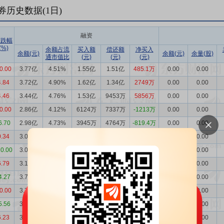
券历史数据(
1
日)
融资
涨跌幅
(%)
余额占流
买入额
偿还额
净买入
余额(元)
余额(元)
余量(股)
通市值比
(元)
(元)
(元)
0.00
3.77亿
4.51%
1.55亿
1.51亿
485.1万
0.00
0.00
4.84
3.72亿
4.90%
1.62亿
1.34亿
2749万
0.00
0.00
4.46
3.44亿
4.76%
1.53亿
9453万
5856万
0.00
0.00
0.00
2.86亿
4.12%
6124万
7337万
-1213万
0.00
0.00
6.70
2.98亿
4.73%
3945万
4764万
-819.4万
0.00
0.00
0.34
3.06亿
4.53%
8001万
7909万
91.90万
0.00
0.00
10.00
3.05亿
4.54%
8234万
9102万
-867.3万
0.00
0.00
6.79
3.14亿
4.20%
1.06亿
1.64亿
-5771万
0.00
0.00
4.27
3.71亿
5.31%
1.05亿
1.10亿
-482.2万
0.00
0.00
0.00
3.76亿
5.15%
1.11亿
7329万
3778万
0.00
0.00
5.56
3.39亿
5.09%
6691万
1.04亿
-3681万
0.00
0.00
6.23
3.75亿
5.33%
1.65亿
2.38亿
-7357万
0.00
0.00