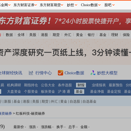
基金网
东方财富证券
东方财富期货
妙想
Choice数据
股吧
情
数据
全球
美股
港股
期货
外汇
黄金
银行
基金
理财
保险
全球财经快讯
行情中心
Choice数据
妙想大模型
交易
机构调研
期指持仓
公告大全
条件选股
财报
业绩报表
最新预告
分
大盘资金
个股资金
板块资金
沪 港 通
基金
基金净值
基金定投
基金
行
|
新股
|
基金
|
港股
|
美股
|
期货
|
外汇
|
黄金
|
自选股
|
自选基金
融资融券
>
红板科技-融资融券
9)
最新价
-
涨跌
-
涨跌幅
-
换手
-
总手
-
金额
-