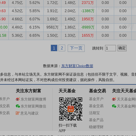
9.49
4.75亿
5.62%
1.72亿
1.48亿
2371万
0.00
0.00
0.63
4.52亿
5.85%
1.91亿
2.04亿
-1386万
0.00
0.00
5.90
4.66亿
6.07%
1.69亿
1.49亿
1950万
0.00
0.00
10.00
4.46亿
6.15%
9581万
1.86亿
-8989万
0.00
0.00
1.58
5.36亿
6.65%
1.50亿
1.33亿
1655万
0.00
0.00
1
2
下一页
跳转到
数据来源：
东方财富Choice数据
多信息，与本站立场无关。东方财富网不保证该信息（包括但不限于文字、视频、音
并未经过本网站证实，不对您构成任何投资建议，据此操作，风险自担。
关注东方财富
天天基金
基金交易
关注天天基
券开户
基金开户
东方财富网微博
天天基金网
线交易
基金交易
东方财富网微信
天天基金网
券交易
活期宝
意见与建议
基金产品
扫一扫下载
稳健理财
APP