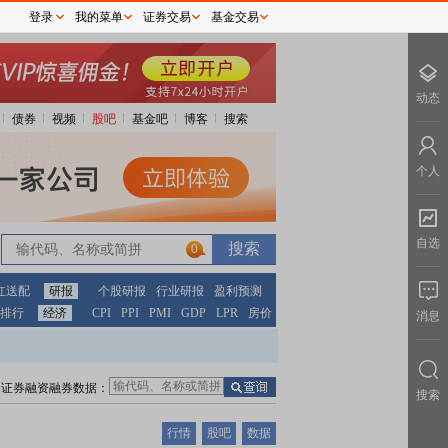
登录
我的菜单
证券交易
基金交易
动态
债券
视频
股吧
基金吧
博客
搜索
个人
自选
0
红送配
研报
个股研报
行业研报
盈利预测
排行
经济
CPI
PPI
PMI
GDP
LPR
房价
消息
证券融资融券数据：
搜索
行情
股吧
数据