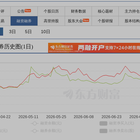
千评
公告
个股日历
财务数据
核心题材
主力持仓
交易
融资融券
高管持股
股东大会
个股研报
股本结构
3日
5日
10日
券历史图(
1
日)