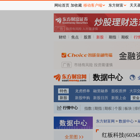
网站首页
加收藏
移动客户端
东方财富
天天
财经
焦点
股票
新股
期指
期权
行
数据中心
特色
龙虎榜单
融资融券
股权质押
大宗
新股
新股申购
新股日历
新股上会
资金
行情中心
指数
|
期指
|
期权
|
个股
|
板块
|
排
东方财富网
>
数据中心
>
红板科技(60345
全景图