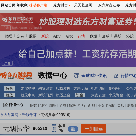
网站首页
加收藏
移动客户端
东方财富
天天基金网
东方财富证券
东方
财经
焦点
股票
新股
期指
期权
行情
数据
全球
美股
港股
数据中心
全球财经快讯
行情中
特色
龙虎榜单
融资融券
股权质押
大宗交易
机构调研
期指持仓
公告
新股
新股申购
新股日历
新股上会
资金
大盘资金
个股资金
板块
行情中心
指数
|
期指
|
期权
|
个股
|
板块
|
排行
|
新股
|
基金
|
港股
|
美股
|
期货
|
外汇
|
黄金
|
自选股
|
自选基金
东方财富网
>
千股千评
> 无锡振华(605319)
无锡振华
605319
加自选
融