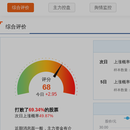
综合评价
主力控盘
舆情监控
综合评价
次日
上涨概
样本数量：
评分
5日
上涨概
68
样本数量：
+2.95
今日
打败了
69.34%
的股票
次日上涨概率
49.87%
近期消息面一般，主力资金有介