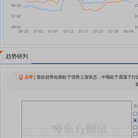
股份
无锡振华：控股股东及其一致行动
07-08
人拟减持不超过2%股份
06-02
无锡振华：关于完成工商变更登记
06-26
并换发营业执照的公告
(
无锡振华6月26日盘中跌幅达5%
06-26
05-28
无锡振华6月25日快速反弹
06-25
趋势研判
查看更多
05-27
点评
|
股价趋势短期处于强势上涨状态，中期处于震荡下行状
05-19
主
05-19