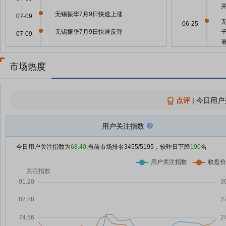
无锡振华7月9日快速上涨
07-09
06-25
无锡振华7月9日快速反弹
07-09
SpaceX申请部署10万颗卫星，建
07-09
立面向AI时代的空基通信底座；工
06-23
市场热度
信部发布风险提示：Anthropic公
司AI编程工具Claude Code存安全
后门隐患——《投资早参》
06-19
点评
|
今日用户
无锡振华控股股东及实控人再抛减
07-08
持计划，两个多月前刚套现1.67亿
(
元
用户关注指数
无锡振华：控股股东方面拟合计减
06-10
07-08
今日用户关注指数为
68.40
,当前市场排名
3455
/5195，较昨日下降
190
名
持公司不超2%股份
无锡振华：控股股东及其一致行动
06-02
07-08
人拟减持不超2%股份
无锡振华：控股股东及实控人拟合
06-02
07-08
计减持不超过2%公司股份
无锡振华：多位股东计划减持公司
06-02
07-08