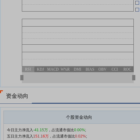
05-13
05-01
05-01
RSI
KDJ
MACD
W%R
DMI
BIAS
OBV
CCI
ROC
资金动向
个股资金动向
今日主力净流入
-41.15万
，占流通市值比
0.00%
;
五日主力净流入
151.16万
，占流通市值比
0.02%
;