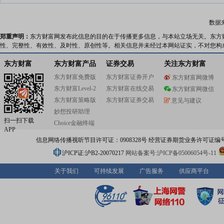
数据
郑重声明：
东方财富网发布此信息的目的在于传播更多信息，与本站立场无关。东方
性、完整性、有效性、及时性、原创性等。相关信息并未经过本网站证实，不对您构
东方财富
东方财富产品
证券交易
关注东方财富
东方财富免费版
东方财富证券开户
东方财富网微博
东方财富Level-2
东方财富在线交易
东方财富网微信
东方财富策略版
东方财富证券交易
意见与建议
妙想投研助理
扫一扫下载
Choice金融终端
APP
信息网络传播视听节目许可证：0908328号 经营证券期货业务许可证编号：91310
沪ICP证:沪B2-20070217
网站备案号:沪ICP备05006054号-11
关于我们
可持续发展
广告服务
供应商平台