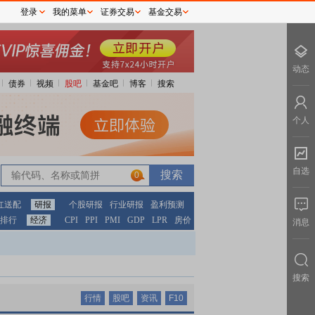
登录
我的菜单
证券交易
基金交易
动态
债券
视频
股吧
基金吧
博客
搜索
个人
自选
0
红送配
研报
个股研报
行业研报
盈利预测
排行
经济
CPI
PPI
PMI
GDP
LPR
房价
消息
搜索
行情
股吧
资讯
F10