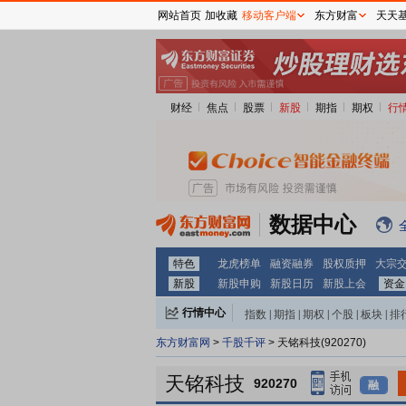
网站首页
加收藏
移动客户端
东方财富
天天
财经
焦点
股票
新股
期指
期权
行
数据中心
特色
龙虎榜单
融资融券
股权质押
大宗
新股
新股申购
新股日历
新股上会
资金
行情中心
指数
|
期指
|
期权
|
个股
|
板块
|
排
东方财富网
>
千股千评
> 天铭科技(920270)
天铭科技
920270
融