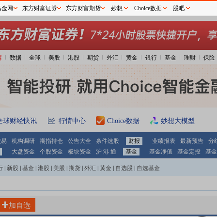
基金网
东方财富证券
东方财富期货
妙想
Choice数据
股吧
情
数据
全球
美股
港股
期货
外汇
黄金
银行
基金
理财
保险
全球财经快讯
行情中心
Choice数据
妙想大模型
交易
机构调研
期指持仓
公告大全
条件选股
财报
业绩报表
最新预告
分
大盘资金
个股资金
板块资金
沪 港 通
基金
基金净值
基金定投
基金
行
|
新股
|
基金
|
港股
|
美股
|
期货
|
外汇
|
黄金
|
自选股
|
自选基金
加自选