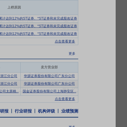
上榜原因
围已涵盖国债、金融债、公司债、股票、基
计达到12%的ST证券、*ST证券和未完成股改证券
期性和公司投资管理能力优势。公司在审慎
计达到12%的ST证券、*ST证券和未完成股改证券
国家大力发展的关键产业进行产业布局,在
计达到12%的ST证券、*ST证券和未完成股改证券
点击查看更多
权,为国华人寿的第一大发起人股东。2015年
更多
股份有限公司股份。据公告,11月26日,各售
天平100%股权。交易总对价为人民币46
部
卖方营业部
转让给安盛,转让总金额约为85,109.9万
司浙江分公司
华源证券股份有限公司广东分公司
元。
司浙江分公司
华源证券股份有限公司广东分公司
司太原桃...
国金证券股份有限公司上海静安区...
点击查看更多
研报
行业研报
机构评级
业绩预测