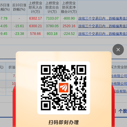
上榜营业
上榜营业
上榜营业
后5日涨
后10日涨
部买入合
部卖出合
部买卖净
幅(%)
跌幅(%)
计(万)
计(万)
额合计(万)
良好的投资管理能力,是行业内首批获得投资全牌照的保险公司。投资范
-7.79
-
6302.17
7103.07
-800.90
连续三个交易日内，跌幅偏离值累
资等各个方面。公司积极响应国家重大战略号召,充分发挥保险资金长周
-4.05
-15.61
6300.21
3780.05
2520.16
连续三个交易日内，跌幅偏离值累
过债券、股权等多种投资方式对半导体、先进制造、绿色金融、医疗健康等
务国计民生,更好实现投资价值。
-9.45
-23.38
578.66
803.18
-224.52
连续三个交易日内，跌幅偏离值累
册资本为10亿元人民币,公司持有国华人寿20000万股,占该公司20%股
万元。
安盛将实现全资持股
2018年11月27日公告,拟出售所持安盛天平财产保险
成交额/流通
计持有的安盛天平50%股份同时出售给安盛。出售完成后,安盛将持有安盛
元)
折溢率(%)
成交量(万股)
成交额(万元)
买方营业
市值(%)
现金支付完成上述收购。其中,公司将持有的安盛天平78,284,108股全部
7.41
50.00
87.00
0.01%
联储证券股份有限公
安盛天平的持股成本为22,783.3万元,预计将实现投资收益约62,326.6万
10.84
50.00
92.00
0.01%
联储证券股份有限公
-12.09
45.00
157.05
0.01%
中国银河证券股份有限公
个股资讯
公告
互动易
个股
*ST天茂公告