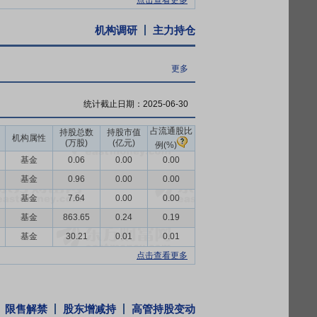
点击查看更多
机构调研
主力持仓
更多
统计截止日期：
2025-06-30
占流通股比
持股总数
持股市值
机构属性
(万股)
(亿元)
例(%)
基金
0.06
0.00
0.00
基金
0.96
0.00
0.00
基金
7.64
0.00
0.00
基金
863.65
0.24
0.19
基金
30.21
0.01
0.01
点击查看更多
限售解禁
股东增减持
高管持股变动