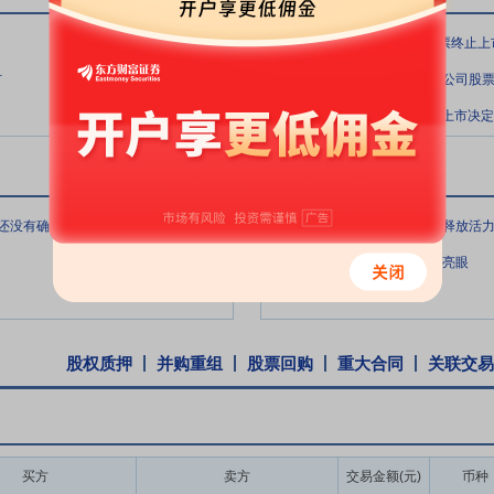
更多
.
09-29
*ST天茂:2025-065-关于股票终
.
09-29
市
关于天茂实业集团股份有限公司股
.
09-29
*ST天茂:关于收到股票终止上市决
*ST天茂研报
更多
.
09-01
请问尊敬的贵公司，现金选择权的具体申报时间还没有确定吗？具体是什么时间？
保费保持高增长，定增获批释放活
.
09-01
审时度势，上半年业绩变现亮眼
09-01
股权质押
并购重组
股票回购
重大合同
关联交易
买方
卖方
交易金额(元)
币种