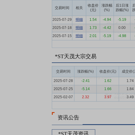
经营构建多元化、均衡化的渠道合作格局。
收盘价
涨跌幅
后1日涨
交易时间
相关
(元)
(%)
跌幅(%)
跌
要点7：
资产管理能力突出
国华人寿拥有
2025-07-29
明细
1.54
-4.94
-5.19
金、股权投资、基础设施、不动产、海外投
2025-07-18
明细
1.73
-4.42
0.00
运作的前提下持续探索资产管理新领域,通
2025-07-15
更高水平上统筹发展,推动经济社会发展,服
明细
2.01
-5.19
-4.98
要点8：
参股保险
国华人寿保险股份公司注
1-12月,国华人寿保险实现净利润164855
*ST天茂大宗交易
要点9：
天茂集团等欲出售安盛天平股份 
股人同时与安盛在上海签订了相关协议,将合
交易时间
涨跌幅(%)
收盘价(元)
成交价(
亿元。安盛计划通过安盛天平的减资以及安盛的
2025-07-28
-2.41
1.62
1.74
元,每股转让价格约为10.87元/股。公司持有
2025-07-25
-5.14
1.66
1.84
2025-02-07
2.32
3.97
3.49
资讯公告
*ST天茂资讯