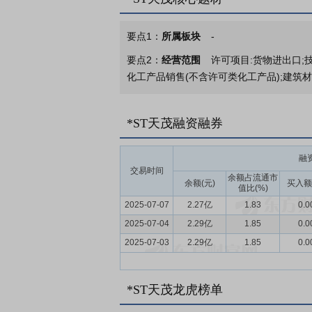
要点1：
所属板块
-
要点2：
经营范围
许可项目:货物进出口;
化工产品销售(不含许可类化工产品);建筑
要点3：
保险业务
公司母公司作为投资控股
心业务。
*ST天茂融资融券
要点4：
保险行业
保险行业面临着新的机
段。但同时,随着人口红利消失,社会经济
融
交易时间
战略定位,抓住市场机遇,谋求转型与创新,
余额占流通市
余额(元)
买入额
值比(%)
要点5：
治理结构完善,管理团队稳定
公司
2025-07-07
2.27亿
1.83
0.0
且有国资参与的混合所有制公司,进一步优
2025-07-04
2.29亿
1.85
0.0
战略定力、长期可持续健康发展奠定了良好
2025-07-03
2.29亿
1.85
0.0
要点6：
经营持续稳健,渠道合作持续深化
发展思想,持续贯彻落实健康中国、积极应
为业务主渠道,其他业务渠道作为补充的差异
*ST天茂龙虎榜单
价值转型为主线,丰富、完善产品体系。根