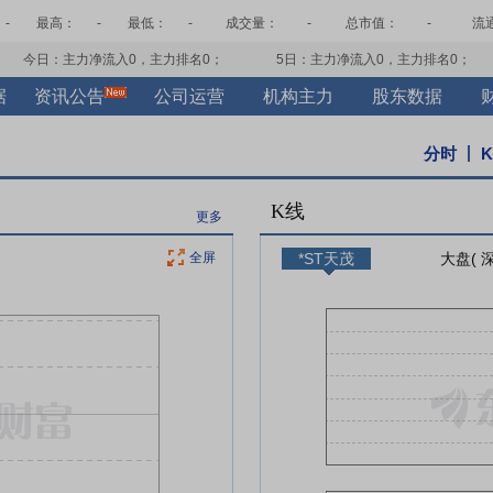
-
最高：
-
最低：
-
成交量：
-
总市值：
-
流
今日：主力净流入
0
，主力排名
0
；
5日：主力净流入
0
，主力排名
0
；
据
资讯公告
公司运营
机构主力
股东数据
分时
K线
更多
全屏
*ST天茂
大盘( 