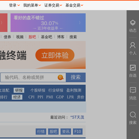
登录
我的菜单
证券交易
基金交易
动态
债券
视频
股吧
基金吧
博客
搜索
个人
自选
0
0
红送配
研报
个股研报
行业研报
盈利预测
排行
经济
CPI
PPI
PMI
GDP
LPR
房价
消息
最近访问：
*ST天茂
搜索
行情
股吧
资讯
F10