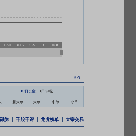
R
DMI
BIAS
OBV
CCI
ROC
更多
10日资金
(10日涨幅
)
力
超大单
大单
中单
小单
融券
千股千评
龙虎榜单
大宗交易