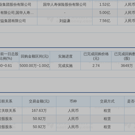
业集团股份有限公司
国华人寿保险股份有限公司
1.52亿
人民
新理益集团有限公司,国华人寿保险股份有限公司
-
5.00亿
人民
理益集团有限公司
刘益谦
7.56亿
人民
告前一日总股
已完成回购价格
已完成回购
回购金额区间(元)
实施进度
比例(%)
(元)
(股)
30~0.61
5000.00万~1.00亿
完成实施
2.74
3649万
关联关系
交易金额(元)
币种
交易方式
是否
它关联关系
167.63万
人民币
租赁
控股股东
50.92万
人民币
租赁
控股股东
50.92万
人民币
租赁