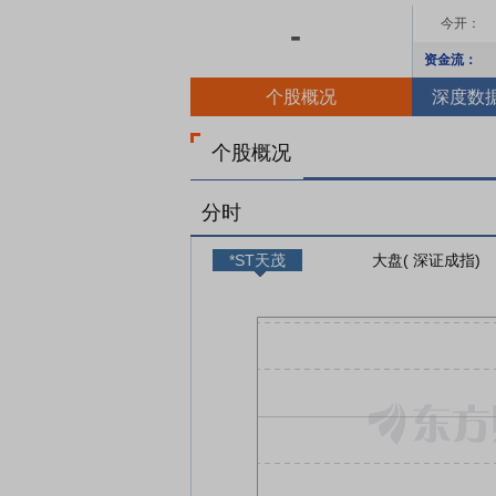
今开：
-
资金流：
个股概况
深度数
个股概况
分时
*ST天茂
大盘( 深证成指)