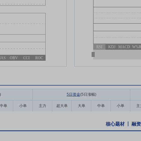
RSI
KDJ
MACD
W%
IAS
OBV
CCI
ROC
)
5日资金
(5日涨幅
)
中单
小单
主力
超大单
大单
中单
小单
主
核心题材
融资