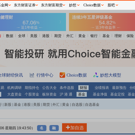
基金网
东方财富证券
东方财富期货
妙想
Choice数据
股吧
情
数据
全球
美股
港股
期货
外汇
黄金
银行
基金
理财
保险
全球财经快讯
行情中心
Choice数据
妙想大模型
交易
机构调研
期指持仓
公告大全
条件选股
财报
业绩报表
最新预告
分
大盘资金
个股资金
板块资金
沪 港 通
基金
基金净值
基金定投
基金
行
|
新股
|
基金
|
港股
|
美股
|
期货
|
外汇
|
黄金
|
自选股
|
自选基金
加自选
-06 星期四 19:43:50）
名
融