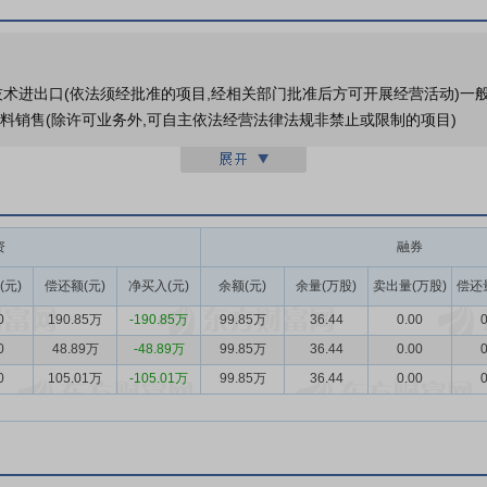
技术进出口(依法须经批准的项目,经相关部门批准后方可开展经营活动)一般
材料销售(除许可业务外,可自主依法经营法律法规非禁止或限制的项目)
型公司,主要通过控股子公司国华人寿从事保险业务,保险业务收入占到公司主
遇与挑战。一方面,随着经济稳步前行,居民可支配收入和健康意识不断提高
结构转型进入新常态,保险行业发展模式也面临深度调整,人身险行业在发展
资
融券
是未来人身险公司实现长期价值增长的关键。
(元)
偿还额(元)
净买入(元)
余额(元)
余量(万股)
卖出量(万股)
偿还
三会运作规范,内部管理制度较为系统完整。2019 年,国华人寿引入三家
0
190.85万
-190.85万
99.85万
36.44
0.00
0
化了公司治理结构,提升了公司的资本实力和市场品牌。同时,国华人寿拥有
0
48.89万
-48.89万
99.85万
36.44
0.00
0
的基础。
0
105.01万
-105.01万
99.85万
36.44
0.00
0
国华人寿始终科学把握寿险经营规律,稳健发展,探索符合自身特色的可
对人口老龄化等国家战略,以增进人民群众获得感、幸福感、安全感,助力共
化经营格局。公司始终坚守寿险本源,坚持“保险姓保、保险为民”理念,以
据自身发展规划和市场环境情况,保持适度业务规模,持续优化业务结构。通