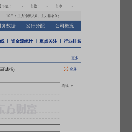
通市值：
-
市盈：
-
市净：
-
10日：主力净流入
0
，主力排名
0
；
财务数据
发行分配
公司概况
K线
资金流统计
重点关注
行业排名
更多
深证成指)
全屏
均线