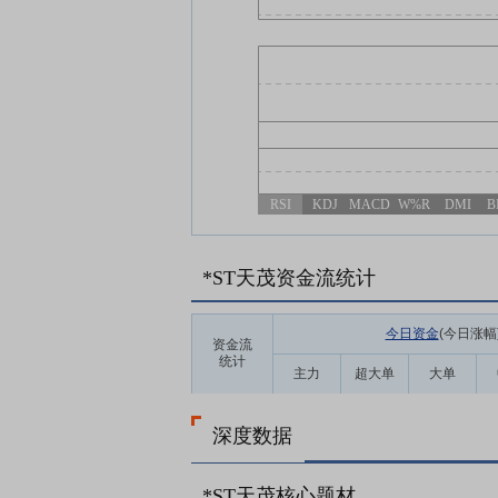
RSI
KDJ
MACD
W%R
DMI
B
*ST天茂资金流统计
今日资金
(今日涨幅
资金流
统计
主力
超大单
大单
深度数据
*ST天茂核心题材