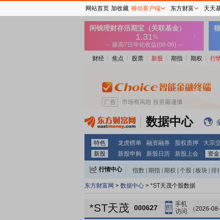
网站首页
加收藏
移动客户端
东方财富
天天
财经
焦点
股票
新股
期指
期权
行
数据中心
特色
龙虎榜单
融资融券
股权质押
大宗
新股
新股申购
新股日历
新股上会
资金
行情中心
指数
|
期指
|
期权
|
个股
|
板块
|
排
东方财富网
>
数据中心
> *ST天茂个股数据
*ST天茂
000627
（2026-08