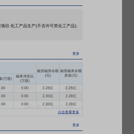
项目:化工产品生产(不含许可类化工产品);
营业务收入 99.99%以上,是公司的核
更多
,老龄化加剧,人身险行业将迎来新的发展阶
中遭遇了更多不确定性。如何突破瓶颈,找准
融资融券余额
融资融券余额
(元)
差值(元)
融券净卖出
量(万股)
(万股)
国资股东,成为一家民营主导、上市公司控股,
.00
0.00
2.28亿
2.26亿
一支专业、稳定的高级管理层团队,为保持
.00
0.00
2.30亿
2.28亿
.00
0.00
2.30亿
2.28亿
持续发展之路。坚持以人民、以客户为中心的
点击查看更多
同富裕为己任,形成了以银行保险、互联网
客户需求为导向,以迈向成熟险企为目标,以
更多
过产品+服务推动高价值业务发展,通过深度