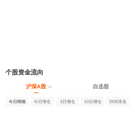
个股资金流向
沪深A股
自选股
今日明细
今日增仓
3日增仓
10日增仓
DDE排名
净流入
最新
涨幅
净
名称