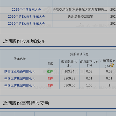
2025年年度股东大会
关联交易议案,利润分配方案,年度报告(摘要)议案
202
2026年第1次临时股东大会
购并,关联交易议案
202
2025年第3次临时股东大会
-
202
盐湖股份股东增减持
持股变动信息
股东名称
占流通股比
变动数量(万
占总股本比例
增减
股)
(%)
(%)
陕西煤业股份有限公司
减持
163.84
0.03
0.03
中国五矿集团有限公司
增持
3209.33
0.61
0.61
中国五矿集团有限公司
增持
5300.00
1.00
1
盐湖股份高管持股变动