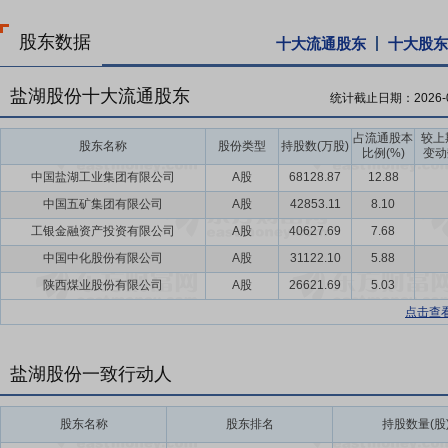
股东数据
十大流通股东
十大股东
盐湖股份十大流通股东
统计截止日期：
2026-
占流通股本
较上
股东名称
股份类型
持股数(万股)
比例(%)
变动
中国盐湖工业集团有限公司
A股
68128.87
12.88
中国五矿集团有限公司
A股
42853.11
8.10
工银金融资产投资有限公司
A股
40627.69
7.68
中国中化股份有限公司
A股
31122.10
5.88
陕西煤业股份有限公司
A股
26621.69
5.03
点击查
盐湖股份一致行动人
股东名称
股东排名
持股数量(股