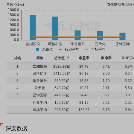
单位:
亿(元)
农化制品
共
63
只
总市值
行业平均
市场平均
排名
简称
总市值
?
市盈率
市净率
ROE(%
1
盐湖股份
1523.97亿
14.78
3.41
6.54
2
藏格矿业
1412.02亿
30.18
8.00
9.24
3
华鲁恒升
580.51亿
15.58
1.70
3.32
4
云天化
548.72亿
10.37
2.11
5.63
5
亚钾国际
445.67亿
24.48
3.21
3.91
-
行业平均
152.17亿
81.19
2.91
1.51
-
市场平均
206.82亿
138.61
6.73
0.64
深度数据