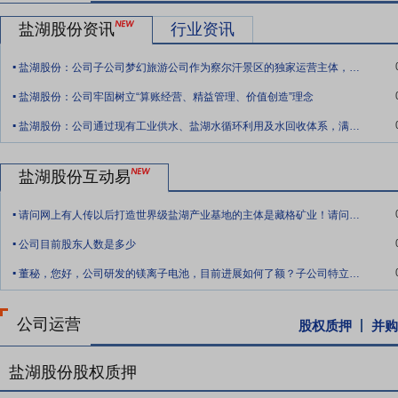
要点6：
锂盐行业
2025 年全球锂价呈现先抑后扬以及年末震荡回
盐湖股份资讯
行业资讯
宽松，江西云母矿满产、海外矿回流增加，碳酸锂价格从高位持续下探，至
.
矿产证问题等供应端扰动，以及储能需求爆发，市场格局逐步逆转，价格开启
盐湖股份：公司子公司梦幻旅游公司作为察尔汗景区的独家运营主体，深耕当地旅游资源开发与运营管理
年 12 月，国务院印发《固体废物综合治理行动计划》，整体环保治
.
盐湖股份：公司牢固树立“算账经营、精益管理、价值创造”理念
要点7：
国内碳酸锂市场
中国锂资源以盐湖为主，通过进口成为最大
.
占我国锂资源总量的 82%、11% 和 7%。盐湖卤水资源主要分布在
盐湖股份：公司通过现有工业供水、盐湖水循环利用及水回收体系，满足日常生产所需
年，全球锂价整体呈现先抑后扬、年末震荡回升的走势，全年行情受供
源，在成本端构筑起强劲优势，目前已建成集吸附提锂、膜分离浓缩技
盐湖股份互动易
托盐湖资源综合利用开发优势，公司持续将提锂成本控制在行业低位，
.
请问网上有人传以后打造世界级盐湖产业基地的主体是藏格矿业！请问是否属实？假如属实
要点8：
资源潜能巨大
盐湖资源是国家重要战略资源，承载着保障粮
.
不仅在国内首屈一指，更在全球盐湖中占据重要地位。其氯化钾、氯化
公司目前股东人数是多少
.
了对盐湖中钾、镁、锂、钠等资源规模化开发利用外，公司还积极探索
董秘，您好，公司研发的镁离子电池，目前进展如何了额？子公司特立镁目前什么状态？？
料战略型新兴产业提供了广阔的发展空间。公司控股子公司五矿盐湖目
积为422.73平方千米，是一个以液体锂矿为主，共（伴）生有硼、
公司运营
股权质押
并购
成柴达木盆地重要的锂矿盐湖群，是我国一个富含锂资源的大型综合性
要点9：
技术工艺先进
盐湖股份以其卓越的技术实力和先进的生产工
盐湖股份股权质押
地区的长期深耕，已掌握并优化了一系列技术工艺，包括反浮选-冷结