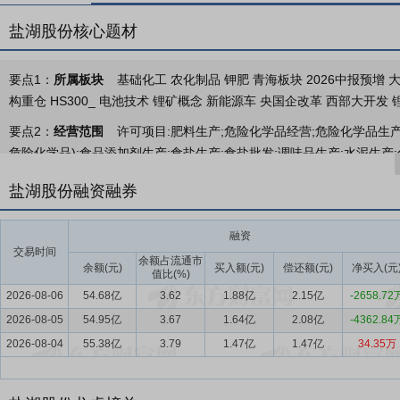
盐湖股份核心题材
要点1：
所属板块
基础化工 农化制品 钾肥 青海板块 2026中报预增 大
构重仓 HS300_ 电池技术 锂矿概念 新能源车 央国企改革 西部大开发
要点2：
经营范围
许可项目:肥料生产;危险化学品经营;危险化学品生产
危险化学品);食品添加剂生产;食盐生产;食盐批发;调味品生产;水泥生产
游业务;印刷品装订服务;食品销售;住宿服务;道路旅客运输经营;营业性
盐湖股份融资融券
以相关部门批准文件或许可证件为准)一般项目:化肥销售;肥料销售;矿物
制造;电子专用材料销售;非金属矿物制品制造;电池制造;电池销售;专用化
融资
料制造(不含危险化学品);基础化学原料制造(不含危险化学品等许可类
交易时间
添加剂销售;消毒剂销售(不含危险化学品);非食用盐加工;非食用盐销售
余额占流通市
余额(元)
买入额(元)
偿还额(元)
净买入(元
值比(%)
料制品销售;塑料制品制造;塑料包装箱及容器制造;有色金属合金制造;
2026-08-06
54.68亿
3.62
1.88亿
2.15亿
-2658.72
(不含许可类化工产品);化工产品销售(不含许可类化工产品);办公设备
2026-08-05
54.95亿
3.67
1.64亿
2.08亿
-4362.84
品);普通货物仓储服务(不含危险化学品等需许可审批的项目);计算机系
2026-08-04
55.38亿
3.79
1.47亿
1.47亿
34.35万
租赁;非居住房地产租赁;土地使用权租赁;租赁服务(不含许可类租赁服务)
络货运和危险货物);煤炭及制品销售;技术服务、技术开发、技术咨询、
告设计、代理;打字复印;洗烫服务;润滑油销售;新鲜蔬菜批发;鲜肉批发