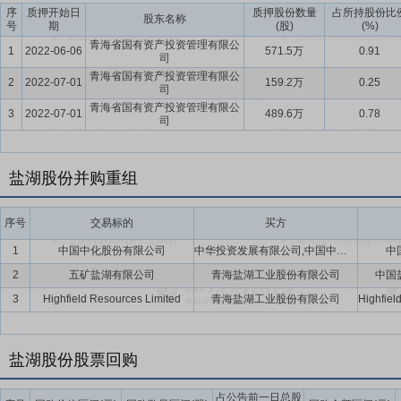
冷结晶-正浮选氯化钾生产技术以及冷分解-正浮选氯化钾生产技术，
序
质押开始日
质押股份数量
占所持股份比
股东名称
原材料不同特性，生产不同品位的氯化钾，满足市场多样化需求。在锂
号
期
(股)
(%)
缩技术耦合为一体的工业化示范装置，成功突破了从超高镁锂比低锂型卤
青海省国有资产投资管理有限公
1
2022-06-06
571.5万
0.91
司
进步一等奖，被认定为国际领先科技成果；公司控股子公司五矿盐湖的“
青海省国有资产投资管理有限公
2
2022-07-01
159.2万
0.25
水平达到国际领先；“盐湖原卤高效提锂技术研究”等2项达到国内领先
司
青海省国有资产投资管理有限公
3
2022-07-01
489.6万
0.78
要点10：
研发体系完善
公司在适应新一轮科技革命和产业变革中，将
司
研发体制进行系统性改革与重塑，建立起“中央研究院+异地分院+分（
公司在科技驱动下实现转型。围绕盐湖资源综合利用和高效开发，推进
盐湖股份并购重组
取，同时积极探索盐湖跨界融合与智能化生产等新技术。“卡脖子”关键
念，有效保障科技创新事业健康、有序、和谐、可持续发展。集中力量
序号
交易标的
买方
供强大动能。
1
中国中化股份有限公司
中华投资发展有限公司,中国中化集团有限公司
中
要点11：
低成本竞争优势
公司坐拥察尔汗盐湖核心资源，先天禀赋构
2
五矿盐湖有限公司
青海盐湖工业股份有限公司
中国
值。同时，公司在原卤提锂层面加大研发投入，依托自主研发的梯级利
种“资源-技术-循环”模式下，公司钾肥及锂盐生产单位成本低于行业
3
Highfield Resources Limited
青海盐湖工业股份有限公司
要点12：
资源绿色循环利用优势明显
围绕盐湖资源综合利用和高效开
高效提取、盐湖跨界融合，智能化生产等新技术。公司依托中国最大的
盐湖股份股票回购
钾、锂、镁、钠、氯碱、硼等全品类伴生资源，构建全球领先的盐湖资
独特开发模式，深度挖掘水氯镁石、电解镁副产物、提锂尾渣等大宗工
占公告前一日总股