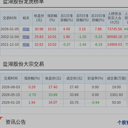
盐湖股份龙虎榜单
牙及其制品除外);旅行社服务网点旅游招徕、咨询服务;停车场服务;危
要点3：
钾肥业务
2024 年 9 月 7 日，青海省政府与中国五矿及其
上榜营业
上
收盘价
涨跌幅
后1日涨
后5日涨
后10日涨
交易时间
相关
部买入合
部
公司股东工银金融资产投资有限公司签署《一致行动协议》；2025 年 
(元)
(%)
跌幅(%)
跌幅(%)
跌幅(%)
计(万)
实际控制公司股份 10.88 亿股，占公司总股本的 20.55%。中国盐湖
2026-01-05
明细
30.98
10.01
4.49
3.16
7.88
73745.56
44
公司的股份增持，增持完成后，中国五矿及其一致行动人合计控制公司股份 
2022-11-04
明细
25.83
10.01
1.90
-1.20
-5.23
80590.18
37
立以来，积极推动盐湖资源高效整合与优化，提高资源综合利用效率。2025
2021-12-10
明细
32.62
10.02
-0.37
-1.44
-6.19
14909.03
7
股权，作价 46.05 亿元，2026 年 1 月 31 日完成上述资
司国产钾肥的“压舱石”、新能源产业的“稳定器”的地位，推动高端轻金
钾”专项工作组，专注于加强与非洲、东南亚等钾肥资源极为丰富的地
盐湖股份大宗交易
地位，为保障全球钾肥供应贡献重要力量，同时也为公司自身的持续发
要点4：
锂业务
2025 年，公司锂业务战略性地位进一步巩固，全力推
交易时间
涨跌幅(%)
收盘价(元)
成交价(元)
折溢率(%)
成交量(万股)
附 + 膜”提锂工艺，通过工艺优化实现盐湖提锂最优，项目投资得到大
2026-08-03
0.29
27.40
27.40
0.00
19.00
色工厂，其“沉锂母液高效分离（萃取）工业化推广应用”技术入选“中国好技
2026-05-15
-2.70
33.89
33.89
0.00
2301.93
步巩固了在锂领域的资源与技术协同优势。当前，公司正加速推动产业
2026-01-20
1.94
34.07
33.75
-0.94
50.00
市场竞争力。
要点5：
钾肥行业
钾肥是资源性产品，主要应用于农业领域，被广泛
模增长，对农作物需求的增长有望推动钾肥需求进一步提升，叠加供给
资讯公告
个股