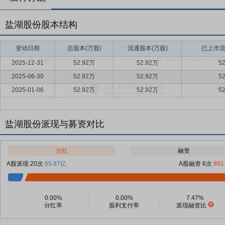
盐湖股份股本结构
变动日期
总股本(万股)
流通股本(万股)
已上市流
2025-12-31
52.92万
52.92万
5
2025-06-30
52.92万
52.92万
5
2025-01-06
52.92万
52.92万
5
盐湖股份派现与募资对比
分红
融资
A股派现 20次
65.87亿
A股融资 6次
881
0.00%
0.00%
7.47%
分红率
股利支付率
派现融资比