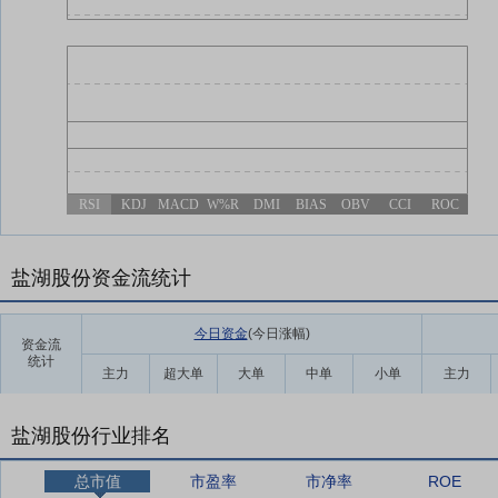
RSI
KDJ
MACD
W%R
DMI
BIAS
OBV
CCI
ROC
盐湖股份资金流统计
今日资金
(今日涨幅
)
资金流
统计
主力
超大单
大单
中单
小单
主力
盐湖股份行业排名
总市值
市盈率
市净率
ROE