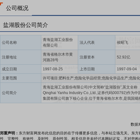
公司概况
盐湖股份公司简介
青海盐湖工业股份
公司名称
法人代表
侯昭飞
有限公司
青海省格尔木市黄
注册地址
注册资本
52.92亿
河路28号
成立日期
1997-08-25
上市日期
1997-09-04
主要范围
青海盐湖工业股份有限公司(中文简称“盐湖股份”,英文全称
公司简介
Qinghai Yanhu Industry Co.,Ltd.,证券代码000792)作
集团有限公司旗下核心企业,位于青海省格尔木市,是我国规
的钾肥工业生产基地,是国际信用企业、中国钾肥制造行业
企业、中国企业形象AAA级单位,全国五一劳动奖章的企业,
家级柴达木循环经济试验区的龙头企业与国家第三批创新
业。盐湖股份核心产能优势显著,钾肥年产能达500万吨,位
数据
第四;碳酸锂年产能4万吨,卤水提锂产能全国领先。此外,新
万吨/年基础锂盐一体化项目预计于2025年内建成投产,持
郑重声明：
东方财富网发布此信息的目的在于传播更多信息，与本站立场无关。东方
行业领先地位。
性、完整性、有效性、及时性、原创性等。相关信息并未经过本网站证实，不对您构