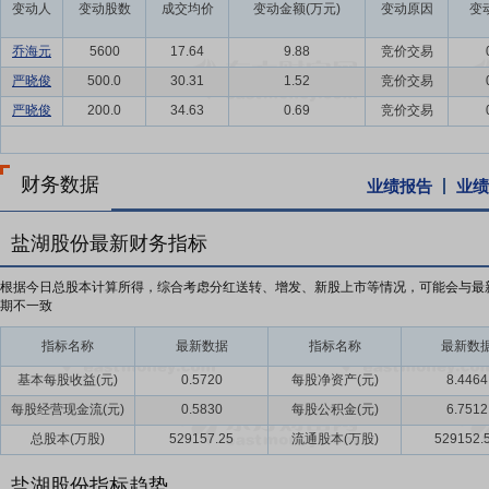
变动人
变动股数
成交均价
变动金额(万元)
变动原因
变
乔海元
5600
17.64
9.88
竞价交易
严晓俊
500.0
30.31
1.52
竞价交易
严晓俊
200.0
34.63
0.69
竞价交易
财务数据
业绩报告
业绩
盐湖股份最新财务指标
根据今日总股本计算所得，综合考虑分红送转、增发、新股上市等情况，可能会与最
期不一致
指标名称
最新数据
指标名称
最新数
基本每股收益(元)
0.5720
每股净资产(元)
8.4464
每股经营现金流(元)
0.5830
每股公积金(元)
6.7512
总股本(万股)
529157.25
流通股本(万股)
529152.
盐湖股份指标趋势