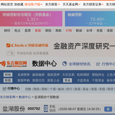
网站首页
加收藏
移动客户端
东方财富
天天基金网
东方财富证券
东方
财经
焦点
股票
新股
期指
期权
行情
数据
全球
美股
港股
数据中心
全球财经快讯
行情中
特色
龙虎榜单
融资融券
股权质押
大宗交易
机构调研
期指持仓
公告
新股
新股申购
新股日历
新股上会
资金
大盘资金
个股资金
板块
行情中心
指数
|
期指
|
期权
|
个股
|
板块
|
排行
|
新股
|
基金
|
港股
|
美股
|
期货
|
外汇
|
黄金
|
自选股
|
自选基金
东方财富网
>
数据中心
> 盐湖股份个股数据
盐湖股份
000792
（2026-08-07 星期五 14:30:25）
名