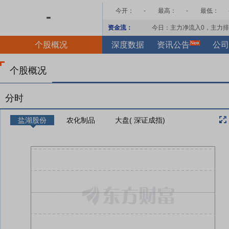
今开：
-
最高：
-
最低：
-
资金流：
今日：主力净流入
0
，主力排
个股概况
深度数据
资讯公告
公司
个股概况
分时
盐湖股份
农化制品
大盘( 深证成指)