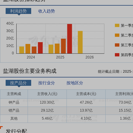
利润趋势
收入趋势
第一季
第二季
第三季
第四季
盐湖股份主要业务构成
统计截止日期：
2025-
按产品分
按行业分
按地区分
主营构成
主营收入(元)
主营成本(元)
主营利润(元
钾产品
120.30亿
47.26亿
73.04亿
锂产品
29.12亿
13.97亿
15.15亿
其他
5.46亿
4.10亿
1.36亿
发行分配