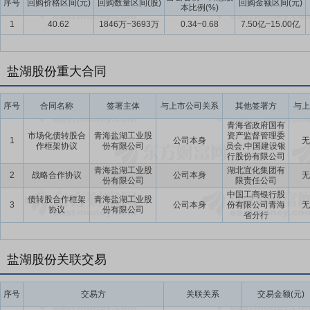
序号
回购价格区间(元)
回购数量区间(股)
回购金额区间(元)
本比例(%)
等核心技术，实现资源“开采-应用-再生”全周期循环，推动盐湖产业从“
1
40.62
1846万~3693万
0.34~0.68
7.50亿~15.00亿
要点13：
央企入主赋能改革资源整合提速治理
2025年，公司实际
五五”期间发展注入核心动力：其一，依托中国五矿央企属性下的全球
重要支撑；其二，借助中国五矿全国化与全球化产业布局优势，公司可
盐湖股份重大合同
同联动，推动生产运营精细化管理升级与盐湖产业低碳转型进程。
序号
合同名称
签署主体
与上市公司关系
其他签署方
与上
青海省政府国有
市场化债转股合
青海盐湖工业股
资产监督管理委
1
公司本身
无
作框架协议
份有限公司
员会,中国建设银
行股份有限公司
青海盐湖工业股
湖北宜化集团有
2
战略合作协议
公司本身
无
份有限公司
限责任公司
中国工商银行股
债转股合作框架
青海盐湖工业股
3
公司本身
份有限公司青海
无
协议
份有限公司
省分行
盐湖股份关联交易
序号
交易方
关联关系
交易金额(元)