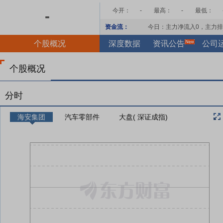
今开：
-
最高：
-
最低：
-
资金流：
今日：主力净流入
0
，主力排
个股概况
深度数据
资讯公告
公司
个股概况
分时
海安集团
汽车零部件
大盘( 深证成指)