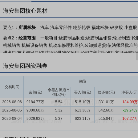
海安集团核心题材
要点1：
所属板块
汽车 汽车零部件 轮胎轮毂 福建板块 破发股 小盘股
要点2：
经营范围
一般项目:橡胶制品制造;橡胶制品销售;轮胎制造;轮
机械销售;机械设备销售;机动车修理和维护;装卸搬运(除依法须经批准的
进出口;技术进出口(依法须经批准的项目,经相关部门批准后方可开展经
要点3：
巨型工程轮胎研发、制造与销售
公司长期专注于全钢子午线巨
海安集团融资融券
英寸及以上规格的全系列工程子午胎。
要点4：
轮胎制造行业
全钢巨胎是工程机械轮胎领域技术壁垒最高、
融资
交易时间
升”与“国产替代”特征。 全球市场价值分析：根据国际权威研究机构Emergen Rese
余额占流通市
余额(元)
买入额(元)
偿还额(元)
净买入(元
值比(%)
（报告编号：EMER-102068，2026年4月更新）相关数据，2024年
2026-08-06
9184.77万
5.54
515.10万
331.01万
184.09万
支出增加、大型矿卡替换周期来临及产品规格持续大型化驱动，预计至20
2026-08-05
纯的数量扩张向高附加值、超大规格产品结构升级转变。 全球市场实物量回
9000.68万
5.32
613.36万
642.60万
-29.24万
巨胎全球市场规模由2017年的16.7万条增长至2022年的21.5万
2026-08-04
9029.92万
5.37
623.11万
515.84万
107.27万
快速崛起的重要制造基地。结合国际机构对亚太及非洲矿业投资增长预
行业在产量规模与出口金额方面仍将保持优于全球平均水平的增长态势