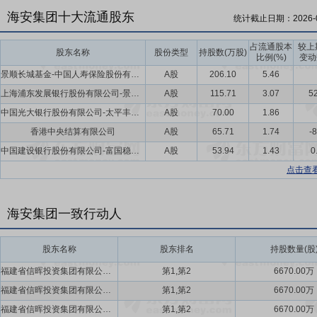
海安集团十大流通股东
统计截止日期：
2026-
占流通股本
较上
股东名称
股份类型
持股数(万股)
比例(%)
变动
景顺长城基金-中国人寿保险股份有限公司-分红险-景顺长城基金国寿股份成长股票型组合单一资产管理计划(可供出售)
A股
206.10
5.46
上海浦东发展银行股份有限公司-景顺长城新能源产业股票型证券投资基金
A股
115.71
3.07
52
中国光大银行股份有限公司-太平丰润一年定期开放债券型发起式证券投资基金
A股
70.00
1.86
香港中央结算有限公司
A股
65.71
1.74
-
中国建设银行股份有限公司-富国稳健增长混合型证券投资基金
A股
53.94
1.43
0
点击查
海安集团一致行动人
股东名称
股东排名
持股数量(股
福建省信晖投资集团有限公司,朱晖
第1,第2
6670.00万
福建省信晖投资集团有限公司,朱晖
第1,第2
6670.00万
福建省信晖投资集团有限公司,朱晖
第1,第2
6670.00万