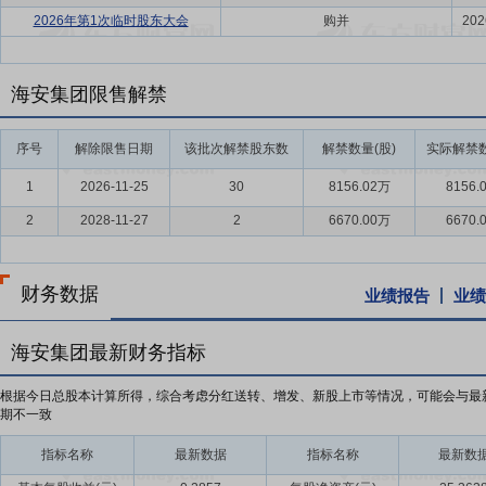
2026年第1次临时股东大会
购并
202
海安集团限售解禁
序号
解除限售日期
该批次解禁股东数
解禁数量(股)
实际解禁数
1
2026-11-25
30
8156.02万
8156.
2
2028-11-27
2
6670.00万
6670.
财务数据
业绩报告
业绩
海安集团最新财务指标
根据今日总股本计算所得，综合考虑分红送转、增发、新股上市等情况，可能会与最
期不一致
指标名称
最新数据
指标名称
最新数