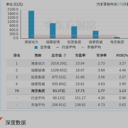
单位:
亿(元)
汽车零部件
共
276
只
总市值
行业平均
市场平均
排名
简称
总市值
?
市盈率
市净率
ROE(%
1
潍柴动力
2019.20亿
23.04
2.73
3.27
2
福耀玻璃
1109.65亿
16.07
3.69
4.46
3
拓普集团
875.52亿
31.66
3.56
2.27
4
德赛西威
550.80亿
23.61
3.63
2.95
74
海安集团
83.37亿
17.73
1.77
1.13
-
行业平均
90.12亿
151.17
4.30
0.96
-
市场平均
206.81亿
138.62
6.73
0.62
深度数据