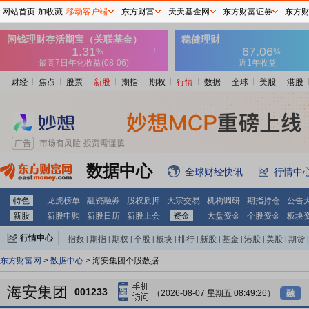
网站首页
加收藏
移动客户端
东方财富
天天基金网
东方财富证券
东方
财经
焦点
股票
新股
期指
期权
行情
数据
全球
美股
港股
数据中心
全球财经快讯
行情中
特色
龙虎榜单
融资融券
股权质押
大宗交易
机构调研
期指持仓
公告
新股
新股申购
新股日历
新股上会
资金
大盘资金
个股资金
板块
行情中心
指数
|
期指
|
期权
|
个股
|
板块
|
排行
|
新股
|
基金
|
港股
|
美股
|
期货
|
外汇
|
黄金
|
自选股
|
自选基金
东方财富网
>
数据中心
> 海安集团个股数据
海安集团
001233
（2026-08-07 星期五 08:49:26）
融