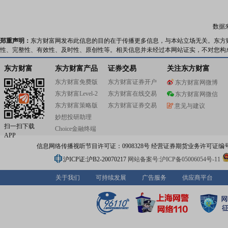
设有限公司专注于矿山机械卡车专业维修与土石方工程,部
司承接矿山单位轮胎费用定额一条龙承包运营管理或巨胎
务,为国内外几十家大型、特大型矿山企业,包括央企、国企
数据
降本增效,保障轮胎供应链安全可控,提升矿车出车率等方面
大贡献,赢得客户广泛赞誉与信赖。以新技术突破为核心驱动
郑重声明：
东方财富网发布此信息的目的在于传播更多信息，与本站立场无关。东方
安集团始终跑在行业创新前列。2008年,自主研发生产的
性、完整性、有效性、及时性、原创性等。相关信息并未经过本网站证实，不对您构
37.00R57全钢巨型子午线工程轮胎,经中国石油和化学工
定,该产品填补国内行业空白,解决了长期困扰大多数矿山企
东方财富
东方财富产品
证券交易
关注东方财富
“卡脖子”问题,实现进口替代,被誉为“中国第一胎”,并于201
东方财富免费版
东方财富证券开户
东方财富网微博
“中国石油和化学工业联合会科技进步奖二等奖”;2015年,公
东方财富Level-2
东方财富在线交易
攻克技术难关,研制出直径4.02米、每条重约6吨的全球最
东方财富网微信
全钢巨型轮胎,使得中国成为世界上第三个具备该型号轮胎
东方财富策略版
东方财富证券交易
意见与建议
力的国家,该产品荣获“中国石油和化学工业联合会科技进步
妙想投研助理
奖”。凭借硬核产品实力,实现全钢巨胎民族品牌出口“零的突
扫一扫下载
Choice金融终端
历经多年发展,海安集团已形成覆盖多规格、适配全场景的
APP
阵,可满足90吨至400吨不同类型矿车多样化作业需求;销售
信息网络传播视听节目许可证：0908328号 经营证券期货业务许可证编号：91310
网络遍布全球各地上百座大型矿山。据权威机构统计,在全
行业全钢巨胎细分领域,公司销量稳居国内第一、全球第四,
沪ICP证:沪B2-20070217
网站备案号:沪ICP备05006054号-11
国际三大品牌,是中国巨胎品牌走向世界的核心代表。秉承“
术就是第一生产力”发展理念,海安集团持续加码研发投入,
关于我们
可持续发展
广告服务
供应商平台
新生态。设立国家级博士后科研工作站、省级企业技术中
建省巨型工程子午线轮胎企业重点实验室,深化与科研院校
机构课题攻关合作,推动产学研融合向纵深发展。截至目前,
写国家及行业、团体标准数十项,获得“国家高新技术企业”“
新重点‘小巨人’企业”“服务型制造示范企业”“中国工业企业