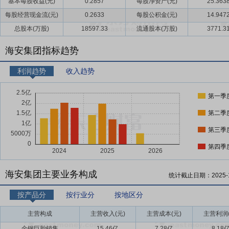
基本每股收益(元)
0.2857
每股净资产(元)
25.363
每股经营现金流(元)
0.2633
每股公积金(元)
14.947
总股本(万股)
18597.33
流通股本(万股)
3771.3
海安集团指标趋势
利润趋势
收入趋势
第一季
第二季
第三季
第四季
海安集团主要业务构成
统计截止日期：
2025-
按产品分
按行业分
按地区分
主营构成
主营收入(元)
主营成本(元)
主营利润(
全钢巨胎销售
15.46亿
7.28亿
8.18