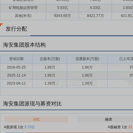
矿用轮胎运营管理
5.93亿
4.33亿
1.60
其他(补充)
9343.68万
8421.77万
921.9
发行分配
海安集团股本结构
变动日期
总股本(万股)
流通股本(万股)
已上市流
2026-05-25
1.86万
1.86万
3
2025-11-14
1.86万
1.86万
3
2023-06-12
1.39万
1.39万
海安集团派现与募资对比
分红
融资
A股派现 1次
3.72亿
A股融资 1次
22