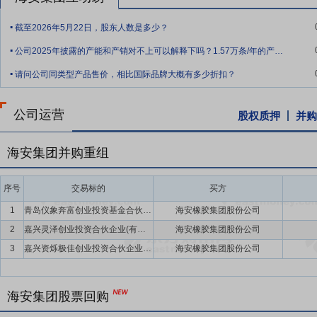
展奠定基础。
.
截至2026年5月22日，股东人数是多少？
要点9：
智能化优势
公司致力于矿用轮胎运营管理的智能化发展，自主开发了ITM
.
度精准监控，系统中冷态和热态气压值的自动换算，可以使得轮胎在最
公司2025年披露的产能和产销对不上可以解释下吗？1.57万条/年的产能。25年
.
的显示屏上，也可以传输到相关矿山管理人员的电脑端或手机端。当轮
请问公司同类型产品售价，相比国际品牌大概有多少折扣？
或手机端通知相关矿山管理人员，从而做到轮胎运行的故障预警，避免
要点10：
全球布局优势
公司致力于为全球客户提供全钢巨胎产品和服
公司运营
股权质押
并购
司，产品或服务覆盖全球数十个国家和地区，累计服务上百座海外矿山
求，持续拓展周边市场，已形成适配90-400吨级矿车全场景需求的
海安集团并购重组
础。
序号
交易标的
买方
1
青岛仪象奔富创业投资基金合伙企业(有限合伙)(暂定名)
海安橡胶集团股份公司
2
嘉兴灵泽创业投资合伙企业(有限合伙)
海安橡胶集团股份公司
3
嘉兴资烁极佳创业投资合伙企业(有限合伙)(暂定名)
海安橡胶集团股份公司
海安集团股票回购