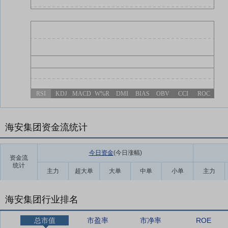
RSI
KDJ
MACD
W%R
DMI
BIAS
OBV
CCI
ROC
海安集团资金流统计
今日资金
(今日涨幅
)
资金流
统计
主力
超大单
大单
中单
小单
主力
海安集团行业排名
总市值
市盈率
市净率
ROE