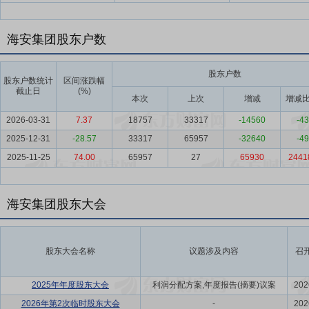
海安集团股东户数
股东户数
股东户数统计
区间涨跌幅
截止日
(%)
本次
上次
增减
增减比
2026-03-31
7.37
18757
33317
-14560
-43
2025-12-31
-28.57
33317
65957
-32640
-49
2025-11-25
74.00
65957
27
65930
2441
海安集团股东大会
股东大会名称
议题涉及内容
召
2025年年度股东大会
利润分配方案,年度报告(摘要)议案
202
2026年第2次临时股东大会
-
202