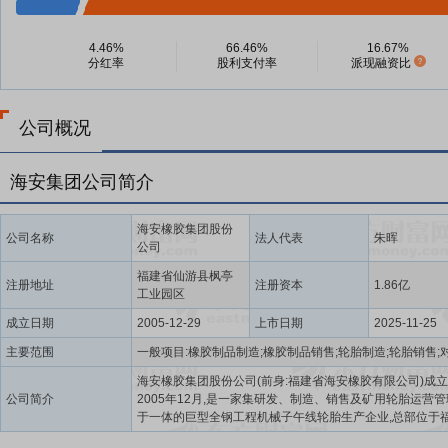
4.46%
66.46%
16.67%
分红率
股利支付率
派现融资比
公司概况
海安集团公司简介
海安橡胶集团股份
公司名称
法人代表
朱晖
公司
福建省仙游县枫亭
注册地址
注册资本
1.86亿
工业园区
成立日期
2005-12-29
上市日期
2025-11-25
主要范围
海安橡胶集团股份公司(前身:福建省海安橡胶有限公司)成
公司简介
2005年12月,是一家集研发、制造、销售及矿用轮胎运营
于一体的巨型全钢工程机械子午线轮胎生产企业,总部位于
莆田市,在国内外设有十几家分、子公司。其中,福建省海旷