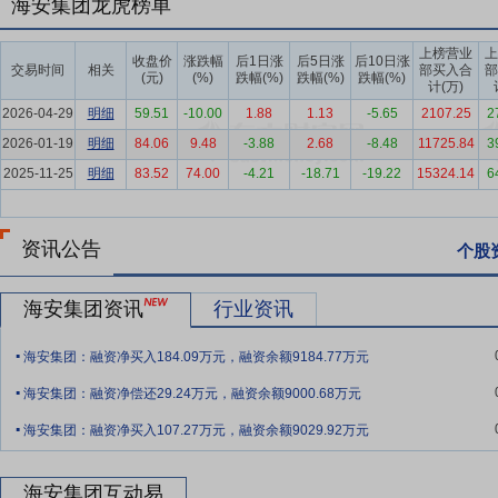
海安集团龙虎榜单
要点5：
技术研发与产品优势
公司自成立起即专注于全钢巨胎领域，
突破。长期的技术积累与持续的研发投入，使得公司在全钢巨胎领域具有显
上榜营业
上
收盘价
涨跌幅
后1日涨
后5日涨
后10日涨
交易时间
相关
部买入合
部
格全钢巨胎产品，是目前全球应用的最大规格型号全钢巨胎，于2019
(元)
(%)
跌幅(%)
跌幅(%)
跌幅(%)
计(万)
产品填补了国内空白，使我国成为世界上第三个能生产59/80R63巨
2026-04-29
明细
59.51
-10.00
1.88
1.13
-5.65
2107.25
2
油和化学工业联合会科技进步奖一等奖。
2026-01-19
明细
84.06
9.48
-3.88
2.68
-8.48
11725.84
3
要点6：
客户资源优势
公司依托技术及产品优势，通过快速响应客户
2025-11-25
明细
83.52
74.00
-4.21
-18.71
-19.22
15324.14
6
前，公司已成为全球众多大型矿业公司及矿卡主机厂商的长期合作伙伴
绩持续稳定增长提供了坚实基础。
资讯公告
个股
要点7：
经营模式优势
公司向客户提供矿用轮胎运营管理服务，可以
的使用成本。同时在服务过程中，公司可积累大量的轮胎运行数据，并
海安集团资讯
行业资讯
和公司的黏性，从而提升行业进入壁垒。此外，公司积极深化“产学研
果向现实生产力转化，进一步巩固了经营模式的可持续性与技术壁垒。
.
海安集团：融资净买入184.09万元，融资余额9184.77万元
要点8：
核心人才优势
公司高度注重人才建设，自成立起不断积累并
.
海安集团：融资净偿还29.24万元，融资余额9000.68万元
十项国家专利，带领的技术中心获得了“省级技术中心”称号，带领的实
.
多项国家标准与团体标准的编写与起草工作。2026年初，黄振华先生荣
海安集团：融资净买入107.27万元，融资余额9029.92万元
这是国家层面对其在全钢巨胎领域突出贡献的高度认可。其曾在2023年
规格全钢巨胎的研制，助力我国成为全球第三个具备最大规格全钢巨胎
海安集团互动易