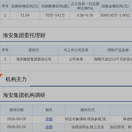
占公告前一日总股
序号
回购价格区间(元)
回购数量区间(股)
回购金额区间(元)
本比例(%)
1
71.04
70万~141万
0.38~0.76
5000.00万~1.00亿
海安集团委托理财
序号
委托方
与上市公司关系
理财产品名称
1
海安橡胶集团股份公司
公司本身
机构主力
海安集团机构调研
接待日期
相关
接待方式
2026-06-29
详细
特定对象调研,现场参观,现场交流
林进
2026-05-20
详细
业绩说明会,线上交流