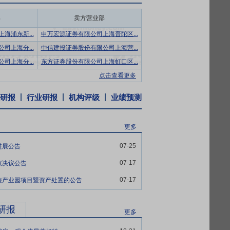
完整的操作方案，以低成本和高质量地完成
部
卖方营业部
海浦东新...
申万宏源证券有限公司上海普陀区...
“合兴”的品牌效应在公司与其他企业的竞
司上海分...
中信建投证券股份有限公司上海营...
海信、宝洁、蓝月亮、立白、富士康、戴尔、
司上海分...
东方证券股份有限公司上海虹口区...
、海康威视、比亚迪等知名企业客户，随着
务扩张，与客户协同发展。
点击查看更多
。目前，公司研发创新中心建立了包装技术
研报
行业研报
机构评级
业绩预测
实验室认证。国际安全运输协会是包装行业
的主要起草单位，也突出了公司在技术研发
更多
07-25
进展公告
，在公司经营规模从小到大的发展过程中，公
，为后续公司未来发展提供了坚实的基础。
07-17
议决议公告
购中的议价能力，有利于控制和降低生产成
07-17
装产业园项目暨资产处置的公告
显优势；第三，规模优势使得公司能够对大
竞争力。
研报
更多
称“公司”)控股子公司合肥合信包装有限公司