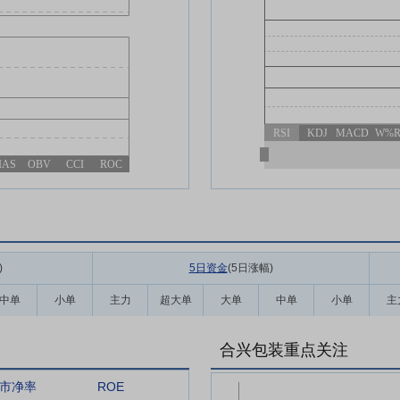
RSI
KDJ
MACD
W%
IAS
OBV
CCI
ROC
)
5日资金
(5日涨幅
)
中单
小单
主力
超大单
大单
中单
小单
主
合兴包装重点关注
市净率
ROE