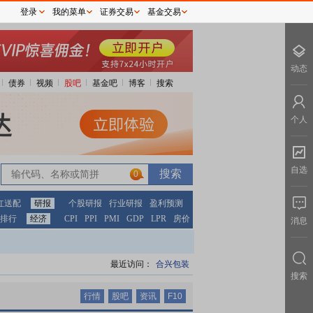
登录
我的菜单
证券交易
基金交易
动态
债券
视频
股吧
基金吧
博客
搜索
个人
自选
0
0
红送配
研报
个股研报
行业研报
盈利预测
排行
经济
CPI
PPI
PMI
GDP
LPR
房价
消息
最近访问：
合兴包装
搜索
行情
股吧
资讯
F10