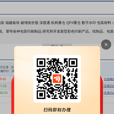
业绩报表
装 福建板块 破增发价股 深股通 机构重仓 QFII重仓 数字水印 包装材料
纸、塑等各种包装印刷制品,研究和开发新型彩色印刷产品。纸制品、包
公司投资
材料的研发与设计、生产、销售及服务
公司主要从事中高档瓦楞纸箱、
用性能和良好的加工性能，逐渐取代了传统的木箱等运输包装容器，成为
仅实现保护商品、便于仓储、装卸运输的功能，还起到美化商品、宣传商
上榜营业
上榜营业
上榜营业
后5日涨
后10日涨
部买入合
部卖出合
部买卖净
幅(%)
跌幅(%)
作为行业的重要分支，广泛服务于国民经济的各个行业，如食品饮料、日
计(万)
计(万)
额合计(万)
其下游服务领域的发展状况息息相关。当前，行业面临盈利能力低、产能
5.02
-1.17
5923.49
11871.48
-5947.99
日跌幅
变化，包装的功能已从基础保护升级为品牌营销与品质传达的重要载体，
-7.22
-9.41
13364.30
21736.88
-8372.58
连续三个交易日
成部分，高附加值、定制化产品的市场需求增长显著。与此同时，行业也
-30.53
-21.87
16916.39
11143.80
5772.60
连续三个交易日
争等现实挑战。
生产经营，结合自身的情况形成一套标准化的建厂及生产流程，对于瓦楞
化和标准化，形成较强的可复制性的标准化工厂建设流程，从而减少新建