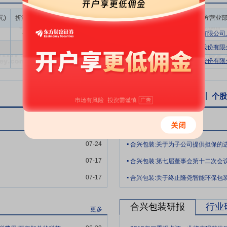
域时并作出建厂决策后，可以利用成熟的业务流程在短时间内作出具体、
成交额/流通
元)
折溢率(%)
成交量(万股)
成交额(万元)
买方营业
的切入到新的市场区域中，迅速占领市场。
市值(%)
-0.32
1158.94
3639.07
0.95%
申万宏源证券有限公司上
纸包装行业发展，已经建立起满足客户对于质量、环保、安全的包装需求，
1.97
321.00
995.10
0.27%
第一创业证券股份有限公
集团化、大客户”的蓝海战略下，公司已积累了包括海尔、美的、格力、
1.29
389.43
1222.81
0.32%
第一创业证券股份有限公
、达利、旺旺、百威英博、青岛啤酒、华润、京东商城、顺丰、宁德时代
务模式及整体解决方案的服务模式，能够快速配合客户的发展布局进行业
，公司一直重视研发的投入，在瓦楞包装方面具有较强的技术和研发实力
个股资讯
行业资讯
公告
互动易
个股
技术创新中心的包装安全检测实验室通过了ISTA（国际安全运输协会）
的报告具有国际通用性。同时公司是瓦楞行业十余项国家标准及行业标准
合兴包装公告
更多
.
07-24
合兴包装:关于为子公司提供担保的
业30多年，从原有的四家工厂，发展到现在在全国拥有近60家生产基地
.
了有自身特色的经营理念、管理体系，并积累了一批专业技术和管理人才
07-17
合兴包装:第七届董事会第十二次会
.
提高了公司抵御风险的能力：首先，规模优势提高了公司在原纸等材料采
07-17
合兴包装:关于终止隆尧智能环保包
产、销售以及服务等各个环节协同效应高，在快速满足客户需求上具有明
大客户共生形成网络效应，构建经营壁垒，增强了公司各子公司区域化的
合兴包装研报
行业
更多
定
2023年1月6日公司对外公告,厦门合兴包装印刷股份有限公司(以下简
.