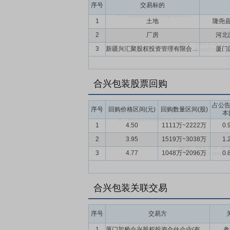
序号
交易标的
1
土地
隆尧
2
厂房
河北
3
新疆兴汇聚股权投资管理有限合伙企业
厦门
合兴包装股票回购
占公
序号
回购价格区间(元)
回购数量区间(股)
本
1
4.50
1111万~2222万
0.
2
3.95
1519万~3038万
1.
3
4.77
1048万~2096万
0.
合兴包装关联交易
序号
交易方
1
厦门架桥合兴股权投资合伙企业(有限合伙)
参