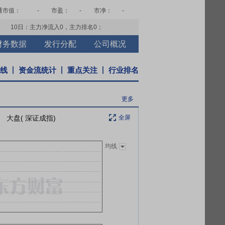
通市值：
-
市盈：
-
市净：
-
10日：主力净流入
0
，主力排名
0
；
财务数据
发行分配
公司概况
K线
资金流统计
重点关注
行业排名
更多
大盘( 深证成指)
全屏
均线