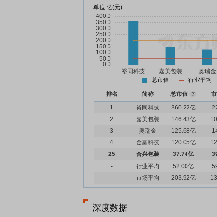
单位:
亿(元)
总市值
行业平均
排名
简称
总市值
?
市
1
裕同科技
360.22亿
2
2
嘉美包装
146.43亿
10
3
奥瑞金
125.68亿
1
4
金富科技
120.05亿
12
25
合兴包装
37.74亿
3
-
行业平均
52.00亿
5
-
市场平均
203.92亿
13
深度数据