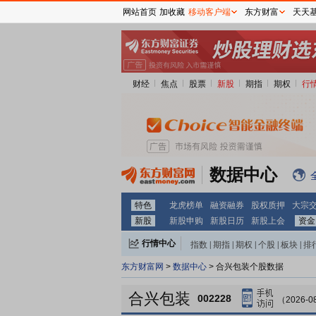
网站首页
加收藏
移动客户端
东方财富
天天
财经
焦点
股票
新股
期指
期权
行
数据中心
特色
龙虎榜单
融资融券
股权质押
大宗
新股
新股申购
新股日历
新股上会
资金
行情中心
指数
|
期指
|
期权
|
个股
|
板块
|
排
东方财富网
>
数据中心
> 合兴包装个股数据
合兴包装
002228
（2026-0