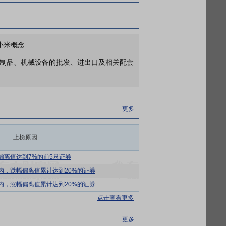
2026年04月27日公布截止2026年03月31日股东户数53338户，比上期减少41603户
2026年04月27日公布截止2025年12月31日股东户数94941户，比上期增加69550户
更多
 小米概念
2026年一季报归属净利润4069万元，同比下降18.22%，基本每股收益0.04元
装制品、机械设备的批发、进出口及相关配套
2025年年报归属净利润1.035亿元，同比增长10.61%，基本每股收益0.09元
更多
纸板及缓冲包装材料的研发与设计、生产、
2026年04月27日公布截止2025年12月31日长期股权投资35家公司，共计33.69亿元
现代包装运输的主要载体。公司的产品依靠
更多
品的作用，同时能够减少损耗及包装空间，
上榜原因
化用品、医药、电子信息、电商物流、烟草
过剩、需求疲软等多重难题，价格竞争激烈
偏离值达到7%的前5只证券
驱动产品向多样化、功能化和个性化发展，
内，跌幅偏离值累计达到20%的证券
面临着整体集中度偏低、企业数量众多、产
内，涨幅偏离值累计达到20%的证券
点击查看更多
纸箱生产中厂房、生产线、机器设备、仓库
更多
工厂和安装生产线的时间，使得公司运营成