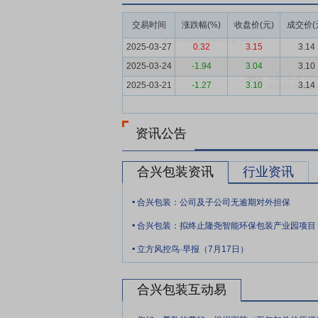
本降至最低。当公司挖掘到新的市场热点区
交易时间
涨跌幅(%)
收盘价(元)
成交价(
投产、生产、销售整个过程，使得公司更快
2025-03-27
0.32
3.15
3.14
要点6：
品牌优势
公司多年来专注于瓦楞
2025-03-24
-1.94
3.04
3.10
争过程中已成为重要的优势之一。特别在“
2025-03-21
-1.27
3.10
3.14
华勤、小米、飞利浦、伊利、蒙牛、康师傅
上述客户规模的扩张，公司凭借可复制的业
要点7：
技术、创新优势
在多年的经营中
资讯公告
创新中心和柔印技术创新中心。其中，包装
最权威的认证机构，通过该实验室认证出具
合兴包装资讯
行业资讯
上的优势。
.
合兴包装：公司及子公司无逾期对外担保
要点8：
人才优势
公司专注于纸箱包装行
.
司各级人员不断吸取和积累经验，逐步形成
合兴包装：拟终止隆尧智能环保包装产业园项目
.
要点9：
规模优势
公司规模上的优势大大
立方风控鸟·早报（7月17日）
本；其次，规模优势使公司研发、采购、生
客户新投产的地区进行快速服务，与集团化
合兴包装互动易
要点10：
子公司再次通过高新技术企业认
.