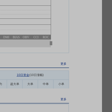
R
DMI
BIAS
OBV
CCI
ROC
更多
10日资金
(10日涨幅
)
力
超大单
大单
中单
小单
更多