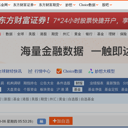
基金网
东方财富证券
东方财富期货
妙想
Choice数据
股吧
情
数据
全球
美股
港股
期货
外汇
黄金
银行
基金
理财
保险
全球财经快讯
行情中心
Choice数据
妙想大模型
交易
机构调研
期指持仓
公告大全
条件选股
财报
业绩报表
最新预告
分
大盘资金
个股资金
板块资金
沪 港 通
基金
基金净值
基金定投
基金
行
|
新股
|
基金
|
港股
|
美股
|
期货
|
外汇
|
黄金
|
自选股
|
自选基金
加自选
8-06 星期四 05:53:26）
融