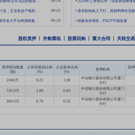
徽省科学技术厅、安徽省财政厅和国家税务总局安徽省税务局联合颁发的《高
06-29
您好，尊敬的董秘，根据测算（五年加总的所得税费用/五年加总的税前利润），我发现贵
2019年三季报点评：业绩表现整
.
022年10月18日,资格有效期为三年。本次合肥合信获得《高新技术企业证书
06-22
请问贵公司这么多年只深耕瓦能纸纸质印刷包装行业，主业务趋于饱和，有些跟不上时代脚
需求影响收入下行，原材料降价贡
技术企业的相关税收规定,合肥合信自本次获得高新技术企业资格起三年内
.
06-10
618+世界杯+夏季旺季，京东、天猫、抖音、美团等各大平台啤酒销量迎来（+30%
销量保持增长，PSCP平稳发展
股权质押
并购重组
股票回购
重大合同
关联交易
质押股份数量
占所持股份比例
占总股本比例
质押
质押机构
(股)
(%)
(%)
中信银行股份有限公司厦门
2400万
6.21
1.98
分行
中信银行股份有限公司厦门
730.0万
1.89
0.60
分行
中信银行股份有限公司厦门
300.0万
0.78
0.25
分行