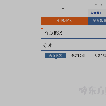
今开：
-
资金流：
个股概况
深度数
个股概况
分时
合兴包装
包装印刷
大盘( 