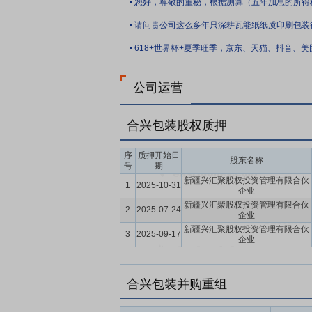
(以下简称“合肥合信”)于近日收到由安
.
GR202234000913,发证日期为2
人民共和国企业所得税法》以及国家对高新
.
15%的税率缴纳企业所得税。
公司运营
合兴包装股权质押
序
质押开始日
股东名称
号
期
新疆兴汇聚股权投资管理有限合伙
1
2025-10-31
企业
新疆兴汇聚股权投资管理有限合伙
2
2025-07-24
企业
新疆兴汇聚股权投资管理有限合伙
3
2025-09-17
企业
合兴包装并购重组