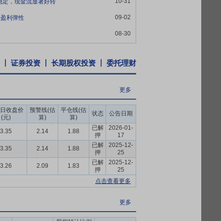
新技术企业证书》,证书编号为
10-31
体稳定，现金流显著好转
》系对原证书有效期满后的重新认定。根据《中华
09-02
献盈利弹性
,继续享受高新技术企业所得税优惠政策,按
08-30
证券投资
长期股权投资
委托理财
更多
日收盘价
预警线(估
平仓线(估
状态
公告日期
(元)
算)
算)
已解
2026-01-
3.35
2.14
1.88
押
17
已解
2025-12-
3.35
2.14
1.88
押
25
已解
2025-12-
3.26
2.09
1.83
押
25
点击查看更多
更多