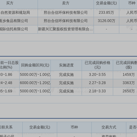
买方
卖方
交易金额(元)
币种
县自然资源和规划局
邢台合信环保科技有限公司
233.85万
人民
面乡食品有限公司
邢台合信环保科技有限公司
3126.00万
人民
国际信托有限公司
新疆兴汇聚股权投资管理有限合伙企业
-
-
告前一日总股
已完成回购价格
已完成回购
回购金额区间(元)
实施进度
比例(%)
(元)
(股)
93~1.86
5000.00万~1.00亿
完成实施
3.20~3.55
1459万
24~2.48
6000.00万~1.20亿
完成实施
2.27~3.28
3363万
85~1.69
5000.00万~1.00亿
完成实施
2.18~3.33
2650万
关联关系
交易金额(元)
币种
交易方式
是否
股子公司
-
-
资产收购