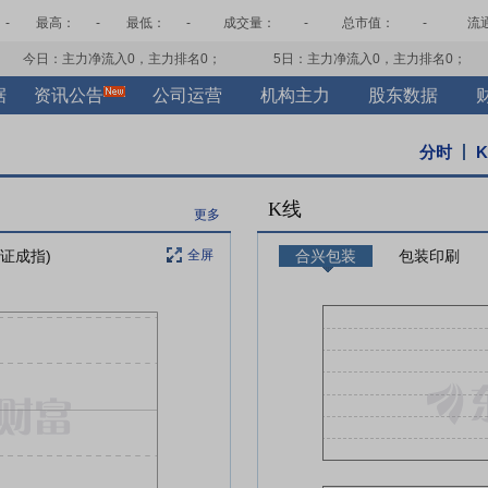
-
最高：
-
最低：
-
成交量：
-
总市值：
-
流
今日：主力净流入
0
，主力排名
0
；
5日：主力净流入
0
，主力排名
0
；
据
资讯公告
公司运营
机构主力
股东数据
分时
K线
更多
深证成指)
全屏
合兴包装
包装印刷