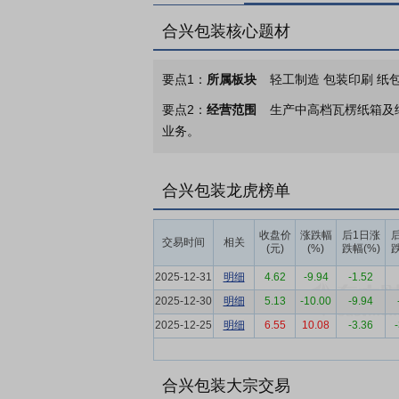
合兴包装核心题材
要点1：
所属板块
轻工制造 包装印刷 纸包
要点2：
经营范围
生产中高档瓦楞纸箱及
业务。
要点3：
中高档瓦楞纸箱、纸板及缓冲包装
销售及服务。公司的瓦楞纸箱以其优越的使
合兴包装龙虎榜单
卓越的质量水平及先进的工业设计理念，不
属于绿色环保产品。
收盘价
涨跌幅
后1日涨
交易时间
相关
(元)
(%)
跌幅(%)
跌
要点4：
纸质印刷包装行业
纸质印刷包装
等领域。因此，纸质印刷包装行业的发展与
2025-12-31
明细
4.62
-9.94
-1.52
且市场分化明显。行业在需求端正经历深刻
2025-12-30
明细
5.13
-10.00
-9.94
优质包装成为提升产品核心竞争力的重要组
2025-12-25
明细
6.55
10.08
-3.36
能过剩、盈利能力弱以及“内卷式”价格竞
要点5：
管理优势
公司经过多年的标准化
合兴包装大宗交易
的设计和布局，工人的安排及生产都进行量