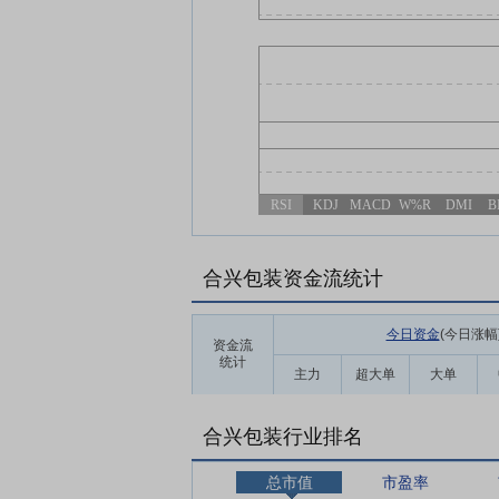
RSI
KDJ
MACD
W%R
DMI
B
合兴包装资金流统计
今日资金
(今日涨幅
资金流
统计
主力
超大单
大单
合兴包装行业排名
总市值
市盈率