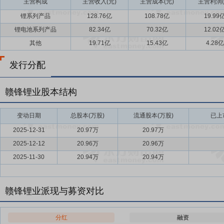
主营构成
主营收入(元)
主营成本(元)
主营利润(
锂系列产品
128.76亿
108.78亿
19.99
锂电池系列产品
82.34亿
70.32亿
12.02
其他
19.71亿
15.43亿
4.28亿
发行分配
赣锋锂业股本结构
变动日期
总股本(万股)
流通股本(万股)
已上
2025-12-31
20.97万
20.97万
2025-12-12
20.96万
20.96万
2025-11-30
20.94万
20.94万
赣锋锂业派现与募资对比
分红
融资