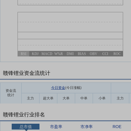
RSI
KDJ
MACD
W%R
DMI
BIAS
OBV
CCI
ROC
赣锋锂业资金流统计
今日资金
(今日涨幅
)
资金流
统计
主力
超大单
大单
中单
小单
主力
赣锋锂业行业排名
总市值
市盈率
市净率
ROE