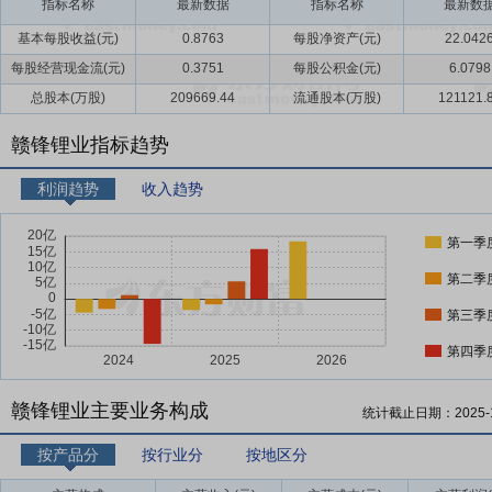
指标名称
最新数据
指标名称
最新数
基本每股收益(元)
0.8763
每股净资产(元)
22.042
每股经营现金流(元)
0.3751
每股公积金(元)
6.0798
总股本(万股)
209669.44
流通股本(万股)
121121.
赣锋锂业指标趋势
利润趋势
收入趋势
第一季
第二季
第三季
第四季
赣锋锂业主要业务构成
统计截止日期：
2025-
按产品分
按行业分
按地区分