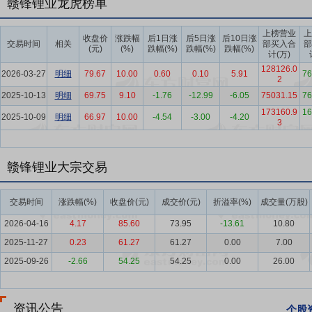
赣锋锂业龙虎榜单
要点6：
固态电池
固态电池：公司较早布局固态电池技术，利用自身
上榜营业
上
力；新一代混合固液锂离子电池在大幅提升能量密度的同时，在多点针
收盘价
涨跌幅
后1日涨
后5日涨
后10日涨
交易时间
相关
部买入合
部
(元)
(%)
跌幅(%)
跌幅(%)
跌幅(%)
求，在极低温寒冷条件下仍保持强劲动力。公司持续推进固态锂电池的
计(万)
统产品，以满足不同领域需求。
128126.0
2026-03-27
明细
79.67
10.00
0.60
0.10
5.91
76
2
要点7：
锂电池回收
锂电池回收：电动汽车及消费型电子产品的使用
2025-10-13
明细
69.75
9.10
-1.76
-12.99
-6.05
75031.15
76
经济潜力巨大，并可进一步丰富了锂原料的多元化供应渠道，实现锂、
173160.9
16
2025-10-09
明细
66.97
10.00
-4.54
-3.00
-4.20
3
车生产商提供了可持续的增值解决方案，进一步巩固与来自电池生产业
要点8：
锂资源市场
全球锂资源供给大部分来自盐湖和硬岩锂矿。成
赣锋锂业大宗交易
终端市场的需求刺激下，锂资源的投资开发力度加大，供应逐渐多元化。根
长19%；按地区分类澳洲、南美及亚洲分别供给48.1万吨LCE、42.2万吨
锂资源196.3万吨LCE，同比增长27%，其中锂辉石、盐湖及锂云母来
交易时间
涨跌幅(%)
收盘价(元)
成交价(元)
折溢率(%)
成交量(万股)
LCE、48.9万吨LCE、53万吨LCE及36万吨LCE。从结构上看，
2026-04-16
4.17
85.60
73.95
-13.61
10.80
要点9：
锂化合物行业
近年来，中国市场主要锂化合物价格波动幅度较
2025-11-27
0.23
61.27
61.27
0.00
7.00
给出清力度不足、外部关税政策调整等因素影响，电池级碳酸锂价格在6月
2025-09-26
-2.66
54.25
54.25
0.00
26.00
来的最低点。下半年，市场迎来强势反弹。7月起，随着江西地区云母
始扭转。进入四季度，锂化合物市场需求在传统淡季超出预期，新能源
最大需求亮点，带动锂盐快速去库存化。从10月中旬到年底，碳酸锂价
资讯公告
个股