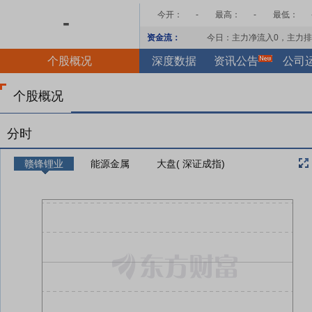
今开：
-
最高：
-
最低：
-
资金流：
今日：主力净流入
0
，主力排
个股概况
深度数据
资讯公告
公司
个股概况
分时
赣锋锂业
能源金属
大盘( 深证成指)