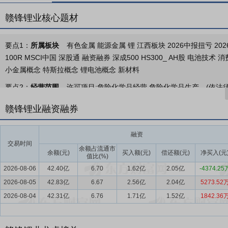
赣锋锂业核心题材
要点1：
所属板块
有色金属 能源金属 锂 江西板块 2026中报扭亏 2
100R MSCI中国 深股通 融资融券 深成500 HS300_ AH股 电
小金属概念 特斯拉概念 锂电池概念 新材料
要点2：
经营范围
许可项目:危险化学品经营,危险化学品生产。(依
或许可证件为准)一般项目:货物进出口,基础化学原料制造(不含危险化学
赣锋锂业融资融券
金属合金制造,有色金属合金销售,电池制造,资源再生利用技术研发,新
自主依法经营法律法规非禁止或限制的项目)
融资
要点3：
锂化合物
锂化合物：赣锋生态系统的核心为锂化合物业务板块，主
交易时间
余额占流通市
应用于电动汽车、储能、便携式电子设备等锂电池材料及化学及制药领
余额(元)
买入额(元)
偿还额(元)
净买入(元
值比(%)
2026-08-06
42.40亿
6.70
1.62亿
2.05亿
-4374.25
要点4：
金属锂
金属锂：公司的金属锂产品产能排名全球第一。公司
2026-08-05
及铜锂或锂铝合金箔，主要用于(1)锂电池负极材料；(2)医药反应催
42.83亿
6.67
2.56亿
2.04亿
5273.52
锂，来自公司锂化合物业务板块及锂电池回收业务板块的内部供应，以
2026-08-04
42.31亿
6.76
1.71亿
1.52亿
1842.36
要点5：
锂电池
锂电池：公司大部分使用自锂化合物业务板块的客户
备及各种消费型电子设备，包括手机、平板、笔记本电脑、TWS耳机等