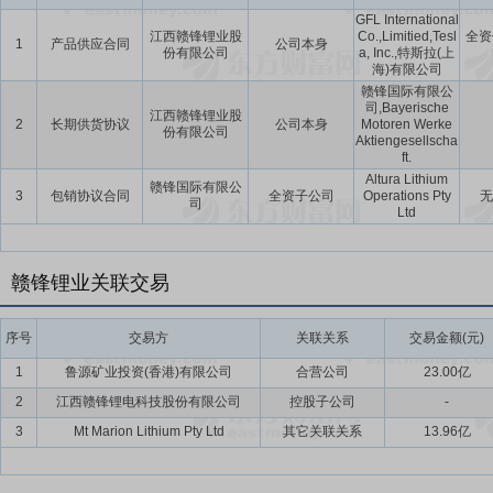
收提锂”产业化技术的企业，拥有五大类逾40种锂化合物及金属锂产
GFL International
独特且多元化的需求，公司在锂行业多个产品的市场份额占据领先地位
江西赣锋锂业股
Co.,Limitied,Tesl
全资
1
产品供应合同
公司本身
份有限公司
a, Inc.,特斯拉(上
海)有限公司
要点17：
垂直整合的业务模式且协同效应贯穿全产业链
赣锋锂业拥有
赣锋国际有限公
资源开发、中游锂盐深加工及金属锂冶炼、下游锂电池制造及退役锂电
司,Bayerische
江西赣锋锂业股
市场地位，收集最新市场信息及发展顶尖技术。
2
长期供货协议
公司本身
Motoren Werke
份有限公司
Aktiengesellscha
ft.
要点18：
锁定稳定且优质的原材料供应
获得充足的优质原材料供应对
Altura Lithium
的资源战略，在全球范围内布局优质锂资源，已形成覆盖锂辉石、盐湖
赣锋国际有限公
3
包销协议合同
全资子公司
Operations Pty
无
司
Ltd
非洲和我国青海、内蒙古、江西等地掌控了多处优质锂矿资源，形成了
成本优势。
要点19：
强大的蓝筹客户资源
公司拥有丰富的行业经验、全面的产品
赣锋锂业关联交易
主要用于电池、化学品及医药行业。
序号
交易方
关联关系
交易金额(元)
要点20：
先进的工艺技术水平和卓越的研发能力
公司拥有先进的技术
术的企业，拥有五大类逾40种行业领先的锂化合物及金属锂产品。公
1
鲁源矿业投资(香港)有限公司
合营公司
23.00亿
能力，并不断加大研发投入用于技术项目研发和科研成果产业化，承担
2
江西赣锋锂电科技股份有限公司
控股子公司
-
面持续获得突破。公司正在开展对固态锂电池的技术研发和产业化建设
3
Mt Marion Lithium Pty Ltd
其它关联关系
13.96亿
要点21：
富有远见且经验丰富的管理团队，完备的人才储备
公司董事
导者，带领公司的高管团队取得了财务表现良好的历史业绩，高管团队