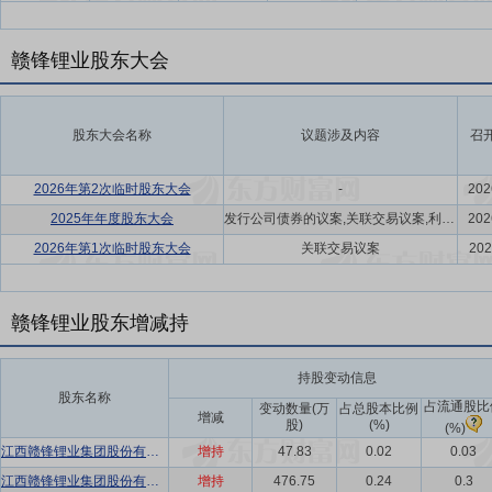
赣锋锂业股东大会
股东大会名称
议题涉及内容
召
2026年第2次临时股东大会
-
202
2025年年度股东大会
发行公司债券的议案,关联交易议案,利润分配方案,年度报告(摘要)议案
202
2026年第1次临时股东大会
关联交易议案
202
赣锋锂业股东增减持
持股变动信息
股东名称
占流通股比
变动数量(万
占总股本比例
增减
股)
(%)
(%)
江西赣锋锂业集团股份有限公司2023年员工持股计划
增持
47.83
0.02
0.03
江西赣锋锂业集团股份有限公司2023年员工持股计划
增持
476.75
0.24
0.3