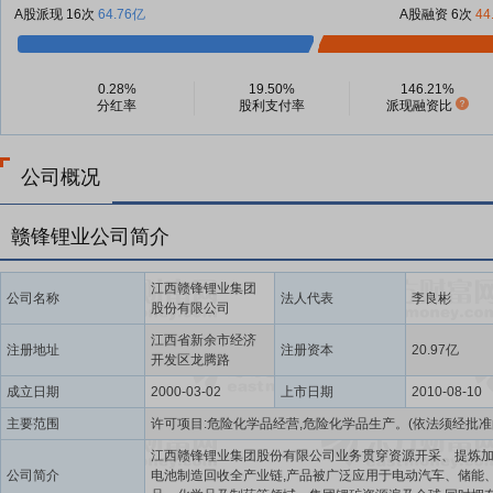
A股派现 16次
64.76亿
A股融资 6次
44
0.28%
19.50%
146.21%
分红率
股利支付率
派现融资比
公司概况
赣锋锂业公司简介
江西赣锋锂业集团
公司名称
法人代表
李良彬
股份有限公司
江西省新余市经济
注册地址
注册资本
20.97亿
开发区龙腾路
成立日期
2000-03-02
上市日期
2010-08-10
主要范围
江西赣锋锂业集团股份有限公司业务贯穿资源开采、提炼
公司简介
电池制造回收全产业链,产品被广泛应用于电动汽车、储能、