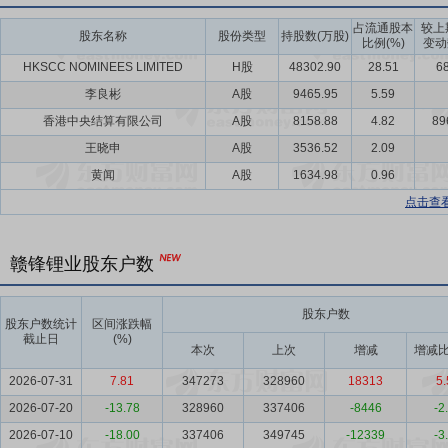
占流通股本
较上
股东名称
股份类型
持股数(万股)
比例(%)
变动
HKSCC NOMINEES LIMITED
H股
48302.90
28.51
68
李良彬
A股
9465.95
5.59
香港中央结算有限公司
A股
8158.88
4.82
89
王晓申
A股
3536.52
2.09
黄闻
A股
1634.98
0.96
点击查
赣锋锂业股东户数
股东户数
股东户数统计
区间涨跌幅
截止日
(%)
本次
上次
增减
增减比
2026-07-31
7.81
347273
328960
18313
5.
2026-07-20
-13.78
328960
337406
-8446
-2
2026-07-10
-18.00
337406
349745
-12339
-3