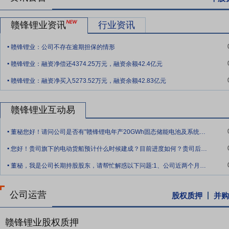
开。一方面，持续的亏损迫使低效产能退出，资本开支显著降低；另一方面
局奠定基础。
赣锋锂业资讯
行业资讯
.
要点10：
锂电池行业
2025年新能源汽车行业发展迅速，带动中国动
赣锋锂业：公司不存在逾期担保的情形
中国动力和储能电池累计产量为1,755.6GWh，累计同比增长60.1%。
.
电池累计销量为1,200.9GWh，占总销量70.6%，累计同比增长51.8
赣锋锂业：融资净偿还4374.25万元，融资余额42.4亿元
.
业研究院（GGII）数据，2025年全球动力电池装机量约1,107.7G
赣锋锂业：融资净买入5273.52万元，融资余额42.83亿元
席，前五企业占据四席。
要点11：
新能源汽车行业
根据高工产业研究院（GGII）数据，2025
赣锋锂业互动易
历史纪录，但受主要市场经济增速放缓和政策调整影响，整体增速较20
.
局，主流汽车制造商正深化本地化战略，密集投放契合区域消费者偏好
董秘您好！请问公司是否有"赣锋锂电年产20GWh固态储能电池及系统集成项目"？选
.
驶生态的构建，已成为驱动市场增长的核心引擎。然而，新能源汽车行
您好！贵司旗下的电动货船预计什么时候建成？目前进度如何？贵司后续是否有将固态电池
风险犹存。展望未来，在持续优化的产业政策引导、电池技术与智能化
.
化接受度普遍提升的共同推动下，新能源汽车的全球销量预计将延续稳
董秘，我是公司长期持股股东，请帮忙解惑以下问题:1、公司近两个月无论是A股还是港
要点12：
储能行业分析
随着全球碳中和进程的推进及碳边境调节机制
公司运营
股权质押
并购
生能源结构转型。在此宏观背景下，储能产业已从配套角色跃升为新型
发电侧（配储刚需）、电网侧（调频调峰）、用户侧（峰谷套利）以及通
能产业已跨越政策驱动期，进入市场化与规模化并行的新阶段。尽管政
赣锋锂业股权质押