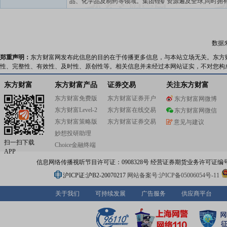
品、化学品及制药等领域。集团锂矿资源遍及全球,同时拥有
提锂”、“矿石提锂”和“回收提锂”产业化技术;锂化合物、金
能充足,在海内外设有多处生产基地;拥有完整的电池制造及
术,为电池生产商及电动汽车生产商提供可持续的增值解决
数据
郑重声明：
东方财富网发布此信息的目的在于传播更多信息，与本站立场无关。东方
性、完整性、有效性、及时性、原创性等。相关信息并未经过本网站证实，不对您构
东方财富
东方财富产品
证券交易
关注东方财富
东方财富免费版
东方财富证券开户
东方财富网微博
东方财富Level-2
东方财富在线交易
东方财富网微信
东方财富策略版
东方财富证券交易
意见与建议
妙想投研助理
扫一扫下载
Choice金融终端
APP
信息网络传播视听节目许可证：0908328号 经营证券期货业务许可证编号：91310
沪ICP证:沪B2-20070217
网站备案号:沪ICP备05006054号-11
关于我们
可持续发展
广告服务
供应商平台