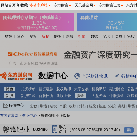
网站首页
加收藏
移动客户端
东方财富
天天基金网
东方财富证券
东方
财经
焦点
股票
新股
期指
期权
行情
数据
全球
美股
港股
数据中心
全球财经快讯
行情中
特色
龙虎榜单
融资融券
股权质押
大宗交易
机构调研
期指持仓
公告
新股
新股申购
新股日历
新股上会
资金
大盘资金
个股资金
板块
行情中心
指数
|
期指
|
期权
|
个股
|
板块
|
排行
|
新股
|
基金
|
港股
|
美股
|
期货
|
外汇
|
黄金
|
自选股
|
自选基金
东方财富网
>
数据中心
> 赣锋锂业个股数据
赣锋锂业
002460
（2026-08-07 星期五 23:17:40）
融