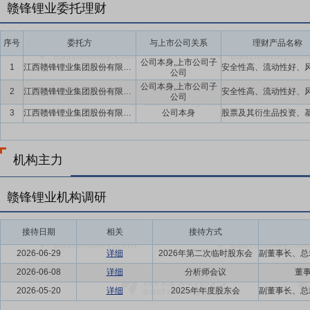
赣锋锂业委托理财
发展至关重要。
要点22：
数智化赋能智造升级，构建全链协同新生态
近年来，公司全
序号
委托方
与上市公司关系
理财产品名称
推动以“自动化、信息化、数字化、智能化”为核心的智能制与数字化转
公司本身,上市公司子
1
江西赣锋锂业集团股份有限公司,江西赣锋锂业集团股份有限公司子公司
基础设施、业务连续性、开发资源到智能分析与成本优化，生产经营的
公司
公司本身,上市公司子
要点23：
2
深化ESG管理，引领可持续发展新范式
江西赣锋锂业集团股份有限公司及子公司
公司将ESG理念深
公司
在环境保护方面，公司积极推进绿色制造与循环经济。通过技术创新持
3
江西赣锋锂业集团股份有限公司
公司本身
减少资源开采压力。同时，在全球运营中严格遵守当地环保法规，实施
司坚持“以人为本”，保障员工健康与安全，构建和谐劳动关系；通过
面，公司不断完善ESG治理架构，董事会下设专门委员会监督ESG事
机构主力
极与投资者、客户、公众等各方沟通，回应利益相关方关切点。
赣锋锂业机构调研
要点24：
全资子公司青海良承对锦泰钾肥增资
2022年12月29日公
李世文、青海富康矿业资产管理有限公司(以下简称“富康矿业”)及青海
青海良承拟以自有资金向锦泰钾肥增资70,496.5119万元人民币,其中
接待日期
相关
接待方式
交易完成后,青海良承将持有锦泰钾肥15.48%的股权。2021年12
2026-06-29
详细
2026年第二次临时股东会
议》,青海良承拟以自有资金向锦泰钾肥增资10,000万元人民币。本次增资完
2026-06-08
详细
分析师会议
董事
币计入锦泰钾肥注册资本,其余部分计入锦泰钾肥的资本公积。本次交易完成
2026-05-20
详细
2025年年度股东会
锦泰钾肥已经完成了工商变更,目前青海良承持有锦泰钾肥17.6723%股