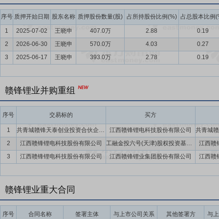
的商业模式。尤其在工商业领域，伴随分时电价机制在全国范围的精细
“降本刚需”，其作为经济高效的用能管理手段，正迎来规模化普及的黄金
序号
质押开始日期
股东名称
质押股份数量(股)
占所持股份比例(%)
占总股本比例(
2026年为943GWh，同比增长60%。
1
2025-07-02
王晓申
407.0万
2.88
0.19
要点13：
动力电池回收利用行业
动力电池作为电动汽车的核心部件，
2
2026-06-30
王晓申
570.0万
4.03
0.27
池将进入大规模退役期，建立规范高效的回收利用体系已成为关乎资源安
3
2025-06-17
王晓申
393.0万
2.78
0.19
的《再生材料应用推广行动方案》进一步鼓励动力电池生产企业使用再生
力电池回收行业已形成上下游协同发力的格局。工信部持续公告合规回
赣锋锂业并购重组
利用正加速向多元化场景渗透。根据国信证券推算，2025年退役动力电
要点14：
低空经济行业
从2024年起，低空经济连续两年被写入政
序号
交易标的
买方
载人飞行、物流配送、城市管理、应急救援等多元应用场景的低空经济
度融入人们的日常生活。2025年，低空经济从概念蓝图加速走向体系
1
共青城赣锋天泰创业投资合伙企业(有限合伙)
江西赣锋锂电科技股份有限公司
与规划。据中国民航局预测，到2025年，中国低空经济的市场规模将达到
2
江西赣锋锂电科技股份有限公司
工融金投六号(天津)股权投资基金有限公司,兴银金融资产投资有限公司,工银金融资产投资有限公司
江西赣
3
江西赣锋锂电科技股份有限公司
江西赣锋锂业集团股份有限公司
江西赣
要点15：
固态电池行业
固态电池是一种新型储能技术，其工作原理与
质等，其核心在于将液态电池的电解液与隔膜替换成固态电解质，实现
下存储更多电能）、更快的充电速度、更长的使用寿命以及更高的安全
赣锋锂业重大合同
阻抗大、规模化生产工艺不成熟等挑战，被视为下一代电池技术的重要
要点16：
世界领先的锂化合物和金属锂生产商，拥有高行业准入壁垒
序号
合同名称
签署主体
与上市公司关系
其他签署方
与上