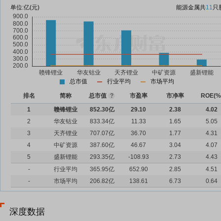
单位:
亿(元)
能源金属
共
11
只
总市值
行业平均
市场平均
排名
简称
总市值
?
市盈率
市净率
ROE(%
1
赣锋锂业
852.30亿
29.10
2.38
4.02
2
华友钴业
833.34亿
11.33
1.65
5.05
3
天齐锂业
707.07亿
36.70
1.77
4.31
4
中矿资源
387.60亿
46.67
3.04
4.07
5
盛新锂能
293.35亿
-108.93
2.73
4.43
-
行业平均
365.95亿
652.90
2.85
4.51
-
市场平均
206.82亿
138.61
6.73
0.64
深度数据