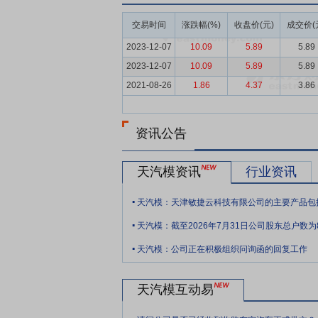
要点6：
规模优势
国内汽车覆盖件模具行
较小、技术和装备水平有限。本公司是国家
交易时间
涨跌幅(%)
收盘价(元)
成交价(
先的规模使公司在大额订单的承接及快速响
2023-12-07
10.09
5.89
5.89
要点7：
技术优势
汽车覆盖件模具设计、
2023-12-07
10.09
5.89
5.89
地位，集多年实践经验，公司建成了囊括车
2021-08-26
1.86
4.37
3.86
司达到了国际先进水平，实现了100%的制
面，公司拥有多种先进的测量手段，所采用
资讯公告
要点8：
装备优势
通过近几年大力度的投资
网、CAE/CAD/CAM产品数据网互连
等，公司装备规模居于国际领先地位。
天汽模资讯
行业资讯
.
要点9：
人才优势
经过多年的发展，公司形
历人员2404人。技术研发人员720人，
.
天汽模：截至2026年7月31日公司股东总户数为8
才结构铸就了本公司一流的技术研发水平。
.
天汽模：公司正在积极组织问询函的回复工作
要点10：
一体化优势
公司按照“统一市
了对外营销高度集中，对内专业分工的集团
天汽模互动易
.