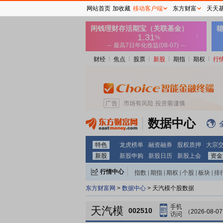
网站首页
加收藏
移动客户端
东方财富
天天
财经
焦点
股票
新股
期指
期权
行
数据中心
特色
龙虎榜单
融资融券
股权质押
大宗
新股
新股申购
新股日历
新股上会
资金
行情中心
指数
|
期指
|
期权
|
个股
|
板块
|
排
东方财富网
>
数据中心
> 天汽模个股数据
天汽模
002510
（2026-08-0