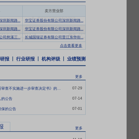
车模具制造企业约300家，绝大部分规模
规模最大的汽车覆盖件模具供应商，行业领
部
卖方营业部
圳新闻路...
华宝证券股份有限公司深圳新闻路...
术优势。在设计技术方面，公司居国内领先
圳新闻路...
华宝证券股份有限公司深圳新闻路...
力的技术支持；在计算机软件应用方面，公
司慈溪三...
长城国瑞证券有限公司晋江东华街...
查、100%的实型数控加工等；在研发装备方
点击查看更多
到了国际先进水平。
研报
行业研报
机构评级
业绩预测
立了完善的计算机信息网络，实现了管理信息
、大吨位大台面冲压机床、大型三坐标测量机
更多
员工总数3405人，其中高等教育及以上学
07-29
天汽模:关于收到《经营者集中反垄断审查不实施进一步审查决定书》的公告
级人才70余名。优秀人才的储备和合理的人
07-14
人的公告
07-01
担保的公告
合了多家具有一定制造能力的模具企业，形成
模具生产成本。
报
更多