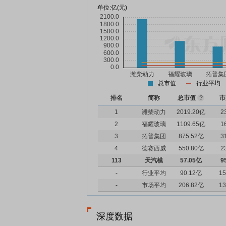
单位:
亿(元)
总市值
行业平均
排名
简称
总市值
?
市
1
潍柴动力
2019.20亿
2
2
福耀玻璃
1109.65亿
1
3
拓普集团
875.52亿
3
4
德赛西威
550.80亿
2
113
天汽模
57.05亿
9
-
行业平均
90.12亿
15
-
市场平均
206.82亿
13
深度数据