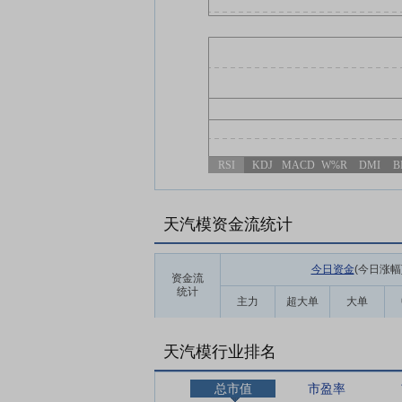
RSI
KDJ
MACD
W%R
DMI
B
天汽模资金流统计
今日资金
(今日涨幅
资金流
统计
主力
超大单
大单
天汽模行业排名
总市值
市盈率