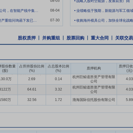
08-05
战略入股时空能源，发展前景广阔
.
08-04
请问贵公司旗下全资子公司天津敏捷云科技有限公司，在智能产线中集成应用工业机器人
业绩略低于预期，新能源与军工领
.
07-30
董秘您好，向公司咨询三个问题：1、公司重大资产重组问询函下发已有一段时间，目前
收购海外模具公司，加快全球化战
股权质押
并购重组
股票回购
重大合同
关联交易
押股份数量
占所持股份比例
占总股本比例
质押日收
质押机构
(股)
(%)
(%)
(元)
杭州巨鲸道胜资产管理有限
130.0万
2.69
0.14
4.03
公司
杭州巨鲸道胜资产管理有限
3122万
64.61
3.32
4.03
公司
1580万
32.56
1.72
渤海国际信托股份有限公司
5.89