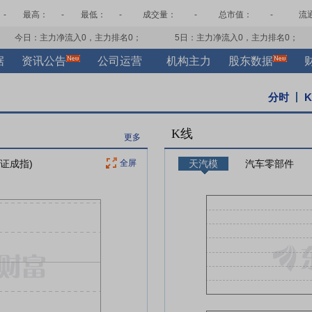
-
最高：
-
最低：
-
成交量：
-
总市值：
-
流
今日：主力净流入
0
，主力排名
0
；
5日：主力净流入
0
，主力排名
0
；
据
资讯公告
公司运营
机构主力
股东数据
分时
K线
更多
深证成指)
全屏
天汽模
汽车零部件