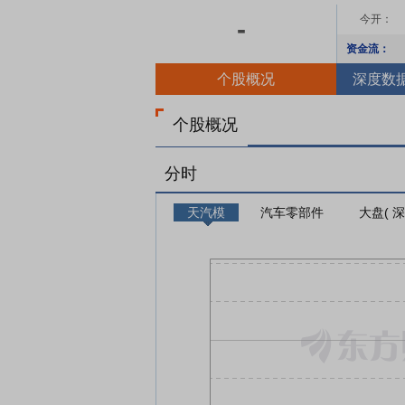
今开：
-
资金流：
个股概况
深度数
个股概况
分时
天汽模
汽车零部件
大盘( 