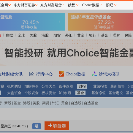
基金网
东方财富证券
东方财富期货
妙想
Choice数据
股吧
情
数据
全球
美股
港股
期货
外汇
黄金
银行
基金
理财
保险
全球财经快讯
行情中心
Choice数据
妙想大模型
交易
机构调研
期指持仓
公告大全
条件选股
财报
业绩报表
最新预告
分
大盘资金
个股资金
板块资金
沪 港 通
基金
基金净值
基金定投
基金
行
|
新股
|
基金
|
港股
|
美股
|
期货
|
外汇
|
黄金
|
自选股
|
自选基金
加自选
7 星期五 23:40:52）
融