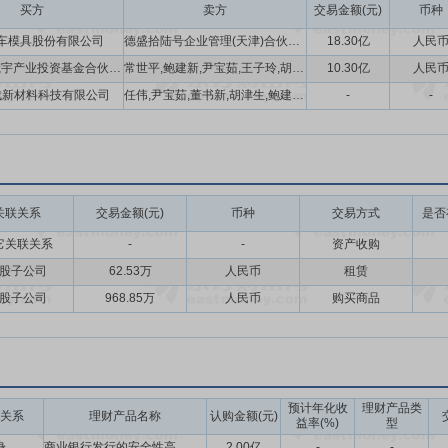
买方
卖方
交易金额(元)
币种
车模具股份有限公司
德盛拾陆号企业管理(天津)合伙企业(有限合伙)
18.30亿
人民
新疆建发梵宇产业投资基金合伙企业(有限合伙)
常世平,鲍建新,尹宝茹,王子玲,胡津生,张义生,董书新,任伟
10.30亿
人民
成新材料科技有限公司
任伟,尹宝茹,董书新,胡津生,鲍建新,常世平,张义生,王子玲
-
-
关联关系
交易金额(元)
币种
交易方式
是否
它关联关系
-
-
资产收购
股子公司
62.53万
人民币
租赁
股子公司
968.85万
人民币
购买商品
预计年化收
理财产品类
关系
理财产品名称
认购金额(元)
益率(%)
型
身
商业银行发行的安全性高、流动性好、满足保本要求,产品发行主体能够提供保本承诺(期限为自公司董事会审议通过之日起不超过12个月)的投资产品(包括但不限于定期存款、结构性存款、银行理财产品等)
2.00亿
-
-