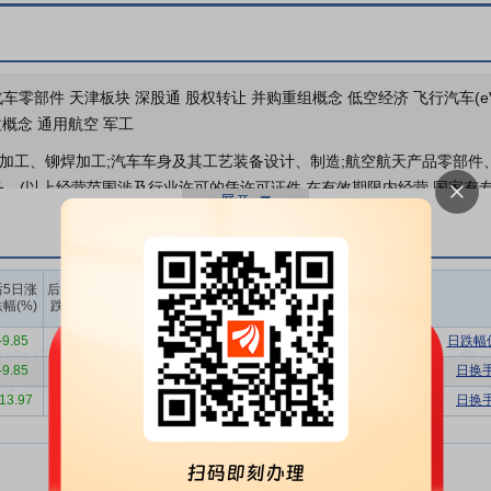
车零部件 天津板块 深股通 股权转让 并购重组概念 低空经济 飞行汽车(eV
拉概念 通用航空 军工
件加工、铆焊加工;汽车车身及其工艺装备设计、制造;航空航天产品零部件
业务。(以上经营范围涉及行业许可的凭许可证件,在有效期限内经营,国家有
的研发、设计、生产与销售
公司自设立以来一直从事汽车车身覆盖件模
车车身冲压件、检具及装焊夹具。公司作为全球生产规模最大的汽车覆盖
先的技术水平、国际领先的生产装备、居于行业首位的生产和销售规模以
上榜营业
上榜营业
上榜营业
后5日涨
后10日涨
部买入合
部卖出合
部买卖净
幅(%)
跌幅(%)
计(万)
计(万)
额合计(万)
速发展，我国汽车模具行业整体实力已迈上了新台阶：行业内能够制造轿
-9.85
-4.86
14618.53
13133.26
1485.27
日跌幅
。以本公司为代表的少数优秀企业已能自主研制生产中档轿车的全套车身
-9.85
-4.86
14618.53
13133.26
1485.27
日换
已达到国际先进水平。我国模具产品水平、质量和档次显著提升。
-13.97
-19.08
17124.59
44406.42
-27281.82
日换
车模具领域深耕细作，以优质的产品和良好的服务取得了国内外客户的广