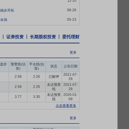
11-10
08-28
域稳步开拓
05-23
略布局
证券投资
长期股权投资
委托理财
更多
盘价
预警线(估
平仓线(估
状态
公告日期
算)
算)
2021-07-
2.58
2.26
已解押
29
未达预警
2021-07-
2.58
2.26
线
29
未达预警
2020-01-
3.77
3.30
线
09
点击查看更多
更多