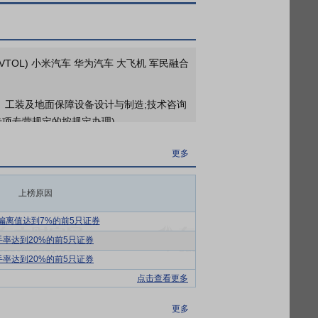
2026年06月09日公布与德盛拾陆号企业管理(天津)合伙企业(有限合伙)(其它关联关系)发生1笔交易，款项涉及资产收购
TOL) 小米汽车 华为汽车 大飞机 军民融合
、工装及地面保障设备设计与制造;技术咨询
专项专营规定的按规定办理)
具及其配套产品的研发、设计、生产与销售
更多
件模具企业，客户覆盖了国内绝大多数知名
及广泛而稳定的客户资源为公司主营业务的
上榜原因
车翼子板、整体侧围、四门三盖、大型复杂
偏离值达到7%的前5只证券
模具和高档轿车的部分车身模具，并具备批
手率达到20%的前5只证券
手率达到20%的前5只证券
泛信赖，积累了大量稳定而广泛的优质客户
点击查看更多
更多