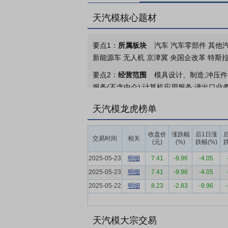
天汽模核心题材
要点1：
所属板块
汽车 汽车零部件 其他汽
新能源车 无人机 京津冀 央国企改革 特斯
要点2：
经营范围
模具设计、制造;冲压
服务(不含中介);计算机应用服务;进出口
要点3：
汽车车身覆盖件模具及其配套产品
天汽模龙虎榜单
等，主要产品包括汽车车身覆盖件模具、汽
汽车厂商和众多国际知名汽车企业。国内领
收盘价
涨跌幅
后1日涨
交易时间
相关
持续发展提供保障。
(元)
(%)
跌幅(%)
跌
要点4：
汽车模具行业
随着汽车工业的快
2025-05-23
明细
7.41
-9.96
-4.05
地板等主要覆盖件模具的企业正在不断增加
2025-05-23
明细
7.41
-9.96
-4.05
量承接海外订单的能力，所生产的产品工艺
2025-05-22
明细
8.23
-2.83
-9.96
要点5：
品牌优势
公司自设立以来，在汽
资源。
天汽模大宗交易