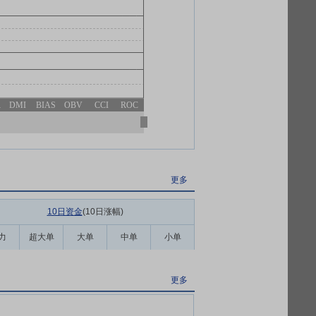
R
DMI
BIAS
OBV
CCI
ROC
更多
10日资金
(10日涨幅
)
力
超大单
大单
中单
小单
更多