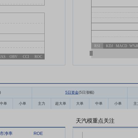
RSI
KDJ
MACD
W%
IAS
OBV
CCI
ROC
)
5日资金
(5日涨幅
)
中单
小单
主力
超大单
大单
中单
小单
主
天汽模重点关注
市净率
ROE