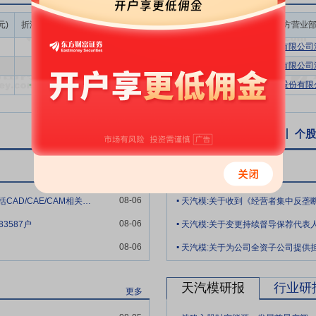
业处于成长阶段，行业集中度较低。据中国模具工业协会统计，目前我国汽
制造业单项冠军企业（主营产品：乘用车覆盖件冲压模具），是全球生产
成交额/流通
元)
折溢率(%)
成交量(万股)
成交额(万元)
买方营业
市值(%)
应能力方面具有明显优势。
0.00
80.09
471.73
0.09%
华宝证券股份有限公司深
生产的各个环节对装备、技术水平要求较高，公司在行业内拥有明显的技
0.00
66.30
390.51
0.07%
华宝证券股份有限公司深
身所有冲压件的工艺分析和模具结构设计的数据库，为模具开发提供了有
-11.67
46.63
179.99
0.04%
东方财富证券股份有限公
件CAE分析、100%的模具全三维实体设计、100%的模具设计防干涉检
的数码照相、光学投影、机械触指等各种原理的大型测量设备和技术都达
个股资讯
行业资讯
公告
互动易
个股
改造，公司现已装备了具有国际先进水平的CAE/CAD/CAM系统，建
，达到了电子信息交换和信息共享。公司主要生产设备包括大型高速数控机床
天汽模公告
更多
.
成了稳定的人才储备和合理的人才结构。截至2025年12月末，公司在职
08-06
天汽模：天津敏捷云科技有限公司的主要产品包括CAD/CAE/CAM相关软件的二次开发
研发人员中特殊津贴专家、授衔专家、硕士、高级工程师和高级技师以上高
.
08-06
3587户
天汽模:关于变更持续督导保荐代表
.
08-06
天汽模:关于为公司全资子公司提供
场、统一设计、统一采购、专业制造”的原则，通过控股、参股的方式，集
化运作模式。上述运作模式在提高公司快速响应能力的同时，大大降低了
天汽模研报
行业研
更多
.