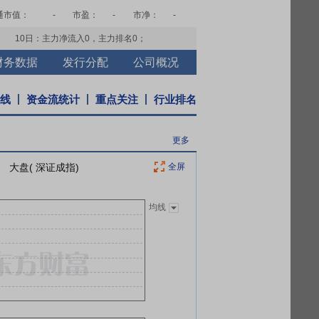
通市值：
-
市盈：
-
市净：
-
10日：主力净流入
0
，主力排名
0
；
财务数据
发行分配
公司概况
K线
资金流统计
重点关注
行业排名
更多
大盘( 深证成指)
全屏
均线