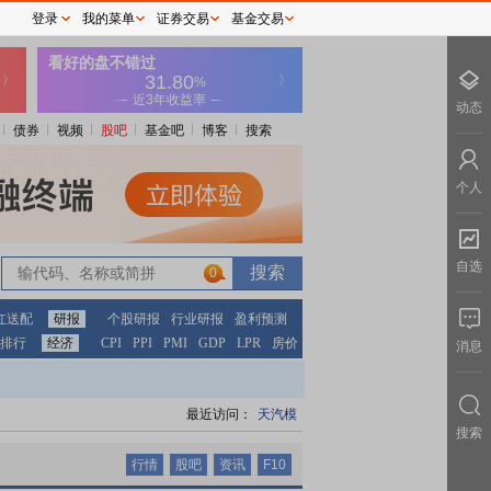
登录
我的菜单
证券交易
基金交易
动态
债券
视频
股吧
基金吧
博客
搜索
个人
自选
0
0
红送配
研报
个股研报
行业研报
盈利预测
排行
经济
CPI
PPI
PMI
GDP
LPR
房价
消息
最近访问：
天汽模
搜索
行情
股吧
资讯
F10