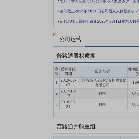
您好！请问截至7月底公司股东人数是多少，谢
要点9：
数字化供应链信息系统支持
公司
.
请问截止2026年7月20日公司股东人数是多少
核心管理系统，实现了业务、财务与人力资
.
了业务财务流程的OA线上审批，同时延伸
证代老师，您好！截止2026年7月1日股东人数
轻应用与办公系统的深度融合，打破了PC
要点10：
良好的银行信誉支持
公司拥有
公司运营
链客户对各项资金的需求服务的同时，也能
普路通股权质押
要点11：
国资股东支持与保障
2024年
资产监督管理局（以下简称“花都区国资委
序
质押开始
质押股
议》；智都集团在区域内具有显著的资源优
股东名称
号
日期
(
国资股东不仅为公司提供了丰富的优质资源
2019-08-
广东省绿色金融投资控股集团
1
19
07
有限公司
要点12：
对外投资设立控股子公司
202
2017-10-
2
何帆
64.
17
子公司的议案》。公司拟与广东钠壹新能源科
2018-08-
“普钠时代”)。普钠时代注册资本10,000万
3
何帆
60.
21
离子电池目前处于行业发展前期,公司本次
离子产业发展。控股子公司注册完成后,将
普路通并购重组
线建设,具体规划包括:2023年实现中试线
年电池量产线设计产能拟逐步扩张至3GW