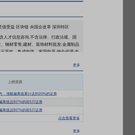
6年第一次临时股东大会
更多
 贬值受益 区块链 央国企改革 深圳特区
2026年05月30日公布2025年年报分红，股权登记日：2026年06月04日；除权除息日：2026年06月05日；分配方案：10派0.16元(含税,扣税后0.144元)[正式]
不含人才信息咨询,不含法律、行政法规、国
发、钢材零售;建材、装饰材料批发;金属制品
元器件、集成电路、家用电器;佣金代理;专
件销售;金属结构销售;新型金属功能材料销
更多
器械生产、经营(二类、三类),食品流通(含
上榜原因
一通道向全球化、综合化、高价值化转型，
内，涨幅偏离值累计达到20%的证券
。公司结合行业趋势与资源效率，优化业务布
偏离值达到7%的前5只证券
应链优化与分布式光伏两大主线，提升投入产
偏离值达到7%的前5只证券
点击查看更多
链行业发展提升至国家战略层面。2022年
更多
新，培育一批具有全球影响力的数字化平台企