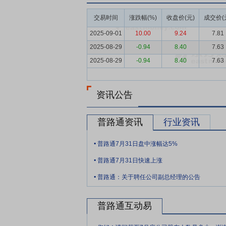
业和供应链企业，以促进全社会物流降本增
交易时间
涨跌幅(%)
收盘价(元)
成交价(
“着力提升产业链供应链韧性和安全水平”
2025-09-01
10.00
9.24
7.81
要点6：
新能源行业
2025年1月，国
2025-08-29
-0.94
8.40
7.63
文），明确新能源上网电量全面进入电力市
2025-08-29
-0.94
8.40
7.63
目（2025年6月1日前投产）实施机制电
机制电价，规模动态匹配消纳责任权重。同
益不重复计算，禁止将储能作为项目并网前
资讯公告
引导资源优化配置，将加速新能源技术升级
要点7：
光伏领域具备专业人才支撑、研发
普路通资讯
行业资讯
为公司在业务扩展及税收政策等方面提供有
.
从业人员，是一支从业经验丰富、专业构成
普路通7月31日盘中涨幅达5%
.
理、工程巡检、并网操作、应急方案管理等
普路通7月31日快速上涨
和综合电力市场化交易提供真实的数据分析
.
所有电站项目进行一站式全方位监控，保障
普路通：关于聘任公司副总经理的公告
要点8：
具备经验丰富的供应链管理团队和
普路通互动易
制，建立了稳定的管理团队、专业的研发团
面实操丰富经验的专业人才。
.