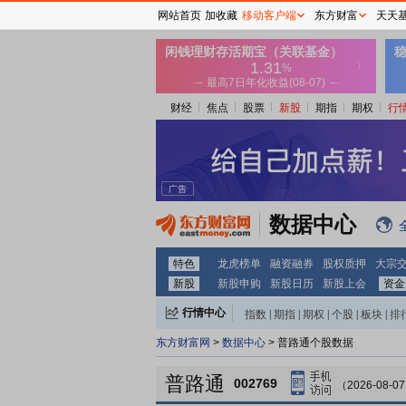
网站首页
加收藏
移动客户端
东方财富
天天
财经
焦点
股票
新股
期指
期权
行
数据中心
特色
龙虎榜单
融资融券
股权质押
大宗
新股
新股申购
新股日历
新股上会
资金
行情中心
指数
|
期指
|
期权
|
个股
|
板块
|
排
东方财富网
>
数据中心
> 普路通个股数据
普路通
002769
（2026-08-0