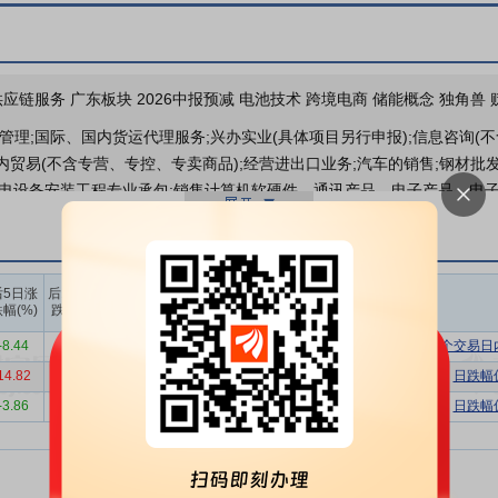
于2026-06-16召开202
分红送配
应链服务 广东板块 2026中报预减 电池技术 跨境电商 储能概念 独角兽
管理;国际、国内货运代理服务;兴办实业(具体项目另行申报);信息咨询(
内贸易(不含专营、专控、专卖商品);经营进出口业务;汽车的销售;钢材批
机电设备安装工程专业承包;销售计算机软硬件、通讯产品、电子产品、电子
矿石销售;非金属矿及制品销售;金属链条及其他金属制品销售;建筑用金属配
法须经批准的项目外,凭营业执照依法自主开展经营活动)许可经营项目:医疗
装食品(不含复热)的批发;硫化镍、氢氧化镍、氢氧化钴的销售。
上榜营业
上榜营业
上榜营业
后5日涨
后10日涨
部买入合
部卖出合
部买卖净
国家产业链供应链安全与新质生产力发展导向，推动供应链业务从传统单
幅(%)
跌幅(%)
计(万)
计(万)
额合计(万)
优化。
-8.44
-9.82
9988.84
6970.75
3018.09
连续三个交易日
行业从政策驱动转向市场驱动的关键转折年，行业发展逻辑发生根本性重构
14.82
8.67
2849.82
2963.68
-113.87
日跌幅
生命周期高效运维服务；审慎暂停钠电池研发投资，集中核心资源聚焦供
-3.86
1.12
5724.22
11252.38
-5528.16
日跌幅
高对产业链供应链的安全与稳定的重视度，在诸多政策扶持的基础上将供应
设全国统一大市场的意见》，提出推动第三方物流产业科技和商业模式创