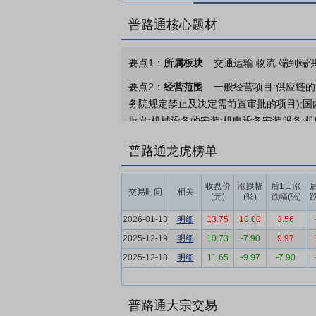
普路通核心题材
要点1：
所属板块
交通运输 物流 端到端供
要点2：
经营范围
一般经营项目:供应链的
务院规定禁止及决定需前置审批的项目);国
批发;机械设备的安装;机电设备安装服务;
用设备修理;玩具销售;金属材料销售;金属
普路通龙虎榜单
售;高性能有色金属及合金材料销售。(除依
定型包装食品、保健食品);农副产品、预包
收盘价
涨跌幅
后1日涨
交易时间
相关
要点3：
供应链业务
报告期内，公司紧跟
(元)
(%)
跌幅(%)
跌
实现业务结构、服务能力与盈利结构的全面
2026-01-13
明细
13.75
10.00
3.56
要点4：
新能源业务
2025年是新能源
2025-12-19
明细
10.73
-7.90
9.97
局：储能业务由“拼规模、重制造”转向全
2025-12-18
明细
11.65
-9.97
-7.90
出效率。
要点5：
供应链行业
近年来，国家不断提
普路通大宗交易
4月，中共中央、国务院出台了“《加快建