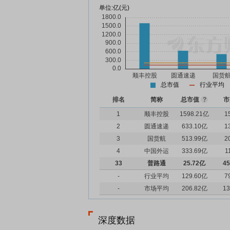
单位:
亿(元)
总市值
行业平均
排名
简称
总市值
?
市
1
顺丰控股
1598.21亿
1
2
圆通速递
633.10亿
1
3
国货航
513.99亿
2
4
中国外运
333.69亿
1
33
普路通
25.72亿
45
-
行业平均
129.60亿
7
-
市场平均
206.82亿
13
深度数据