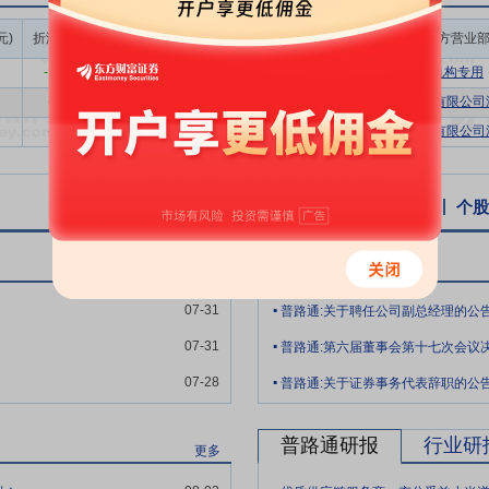
效。同年，中共中央政治局会议明确提出要“提升产业链供应链韧性和安
成交额/流通
元)
折溢率(%)
成交量(万股)
成交额(万元)
买方营业
作为推动高质量发展的重要内容。
市值(%)
-15.48
87.00
679.47
0.20%
机构专用
家发展改革委、国家能源局联合印发《关于深化新能源上网电价市场化改革促
-9.17
27.00
206.01
0.07%
南京证券股份有限公司温
场，电价通过市场交易形成，并建立可持续发展价格结算机制。《通知》以
-9.17
27.00
206.01
0.07%
申万宏源证券有限公司深
价衔接现行政策，保障性电量规模与煤电基准价衔接；新能源增量项目（20
时，建立差价结算机制，机制电价与市场交易均价的差额纳入系统运行费
置条件，并强化与电力市场、碳核算等政策协同。该改革标志着新能源从“
个股资讯
行业资讯
公告
互动易
个股
、推动储能与虚拟电厂发展，并重构电力市场供需格局，助力实现“双碳”
能力和管理优势
公司光伏业务运营主体已取得国家高新技术企业认定，
普路通公告
更多
力支持；光伏业务团队的核心成员在电力、光伏等行业有着超过10年的
.
互补、凝聚力强的专业团队；光伏发电运维管理方面，公司制定了一系列
07-31
普路通:关于聘任公司副总经理的公
.
方面对光伏电站运营进行周密的运维管理；公司拥有自己的光伏电站数据
07-31
普路通:第六届董事会第十七次会议
支持；自主研发的远程数据监控系统与集控中心平台，记录日常运维活动
.
电站的稳定运行。
07-28
普路通:关于证券事务代表辞职的公
专业人才支撑
公司在供应链行业深耕多年，核心管理团队拥有丰富的行
普路通研报
行业研
队、优秀的营销团队和可靠的服务团队，拥有了熟悉国际贸易、海关事务
更多
.