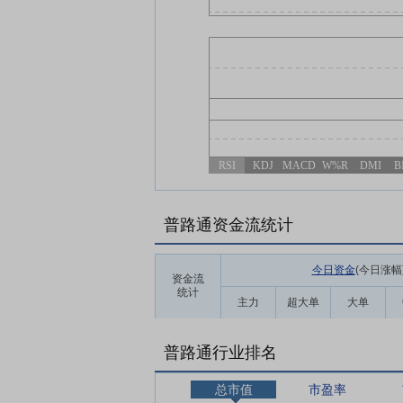
RSI
KDJ
MACD
W%R
DMI
B
普路通资金流统计
今日资金
(今日涨幅
资金流
统计
主力
超大单
大单
普路通行业排名
总市值
市盈率