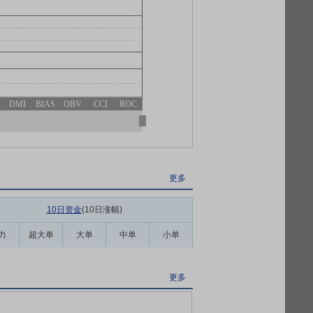
R
DMI
BIAS
OBV
CCI
ROC
更多
10日资金
(10日涨幅
)
力
超大单
大单
中单
小单
更多