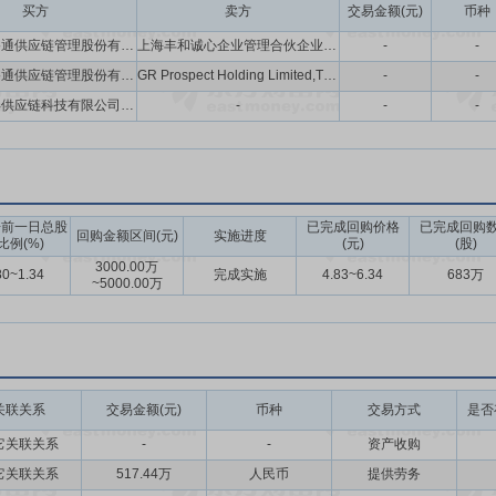
买方
卖方
交易金额(元)
币种
广东省普路通供应链管理股份有限公司
上海丰和诚心企业管理合伙企业(有限合伙),刘楷,蒋莉莉,上海丰程智跃企业管理合伙企业(有限合伙),上海丰穗众享企业管理合伙企业(有限合伙),上海丰乐聚和企业管理合伙企业(有限合伙)
-
-
广东省普路通供应链管理股份有限公司
GR Prospect Holding Limited,TIGA INVESTMENTS PTE. LTD.,Vision Plus Capital Fund II, L.P.,Goldman Sachs Capital Holdings II Pte.Ltd.,Banyan Partners Fund II, L.P.,M Fund,L.P.,VP Fun LP,WOODINGDEAN HILL LIMITED,Winsor House,L.P.,HSG Growth V Holdco O,Ltd.,CMC Lollipop Holdings Limited,EDB INVESTMENTS PTE LTD,Pink Crystal China Fund,L.P.,Vision Plus Capital Fund LP,SII International Holding Limited,CMC Lollipop II Holdings Limited
-
-
广东喜百年供应链科技有限公司,广东省普路通供应链管理股份有限公司
-
-
-
告前一日总股
已完成回购价格
已完成回购
回购金额区间(元)
实施进度
比例(%)
(元)
(股)
3000.00万
80~1.34
完成实施
4.83~6.34
683万
~5000.00万
关联关系
交易金额(元)
币种
交易方式
是否
它关联关系
-
-
资产收购
它关联关系
517.44万
人民币
提供劳务