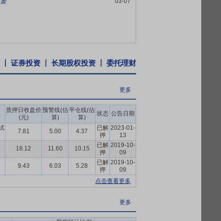
03-07
逆袭
流转技术及多组织特性，构建了业财一体化的
不仅支持了财务凭证的自动生成，更全面实现
到工资发放的完整人力管理闭环。依托移动
的效率。
授信额度，具备强大的资金实力，满足供应
证券投资
长期股权投资
委托理财
资”），实际控制人变更为广州市花都区国有
更多
投资控股集团有限公司签订了《战略合作协
质押日收盘价
预警线(估
平仓线(估
姿态，致力于维持稳定而健康的发展趋势。
状态
公告日期
(元)
算)
算)
强化了公司的核心竞争力。
试
已解
2023-01-
7.81
5.00
4.37
押
13
八次会议审议通过了《关于拟对外投资设立控股
已解
2019-10-
18.12
11.60
10.15
押
09
新能源有限公司(以工商登记为准,以下简称
已解
2019-10-
资4,000万元人民币,占注册资本的40%。钠
9.43
6.03
5.28
押
09
业化集群,完善上下游供应链体系,推动钠
点击查看更多
需的产品体系和技术体系,并将尽快启动生产
设计产能1GWh的钠离子电池量产线,2024
更多
投资不会对公司财务状况及经营造成重大不利