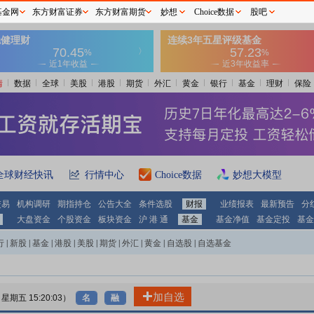
基金网
东方财富证券
东方财富期货
妙想
Choice数据
股吧
情
数据
全球
美股
港股
期货
外汇
黄金
银行
基金
理财
保险
全球财经快讯
行情中心
Choice数据
妙想大模型
交易
机构调研
期指持仓
公告大全
条件选股
财报
业绩报表
最新预告
分
大盘资金
个股资金
板块资金
沪 港 通
基金
基金净值
基金定投
基金
行
|
新股
|
基金
|
港股
|
美股
|
期货
|
外汇
|
黄金
|
自选股
|
自选基金
加自选
7 星期五 15:20:03）
名
融