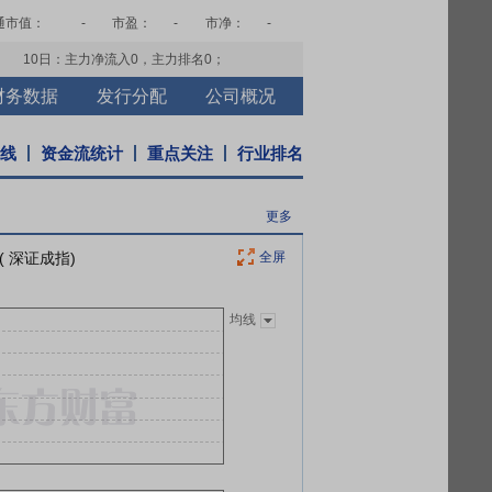
通市值：
-
市盈：
-
市净：
-
10日：主力净流入
0
，主力排名
0
；
财务数据
发行分配
公司概况
K线
资金流统计
重点关注
行业排名
更多
( 深证成指)
全屏
均线