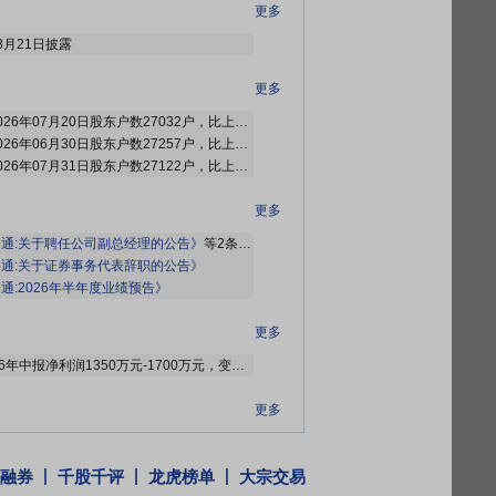
更多
8月21日披露
更多
2026年08月07日公布截止2026年07月20日股东户数27032户，比上期减少225户
2026年08月07日公布截止2026年06月30日股东户数27257户，比上期减少547户
2026年08月07日公布截止2026年07月31日股东户数27122户，比上期增加90户
更多
通:关于聘任公司副总经理的公告》
等2条公告
通:关于证券事务代表辞职的公告》
通:2026年半年度业绩预告》
更多
2026年07月15日预告，2026年中报净利润1350万元-1700万元，变动-59.49%～-48.99%
更多
2026年07月13日公布与CMC Lollipop Holdings Limited(其它关联关系)发生1笔交易，款项涉及资产收购
融券
千股千评
龙虎榜单
大宗交易
更多