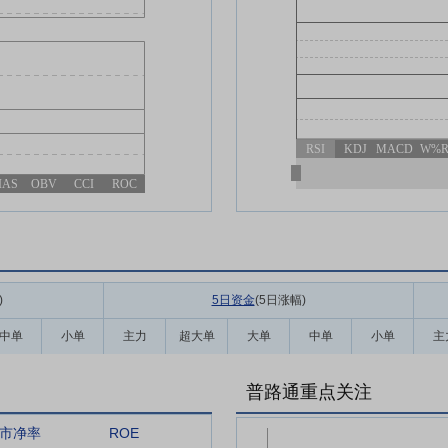
RSI
KDJ
MACD
W%
IAS
OBV
CCI
ROC
)
5日资金
(5日涨幅
)
中单
小单
主力
超大单
大单
中单
小单
主
普路通重点关注
市净率
ROE