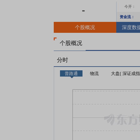
今开：
-
资金流：
个股概况
深度数
个股概况
分时
普路通
物流
大盘( 深证成指