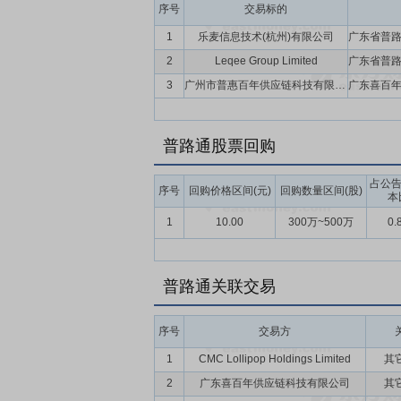
影响。
序号
交易标的
1
乐麦信息技术(杭州)有限公司
2
Leqee Group Limited
3
广州市普惠百年供应链科技有限公司(暂定名)
普路通股票回购
占公
序号
回购价格区间(元)
回购数量区间(股)
本
1
10.00
300万~500万
0.
普路通关联交易
序号
交易方
1
CMC Lollipop Holdings Limited
其
2
广东喜百年供应链科技有限公司
其