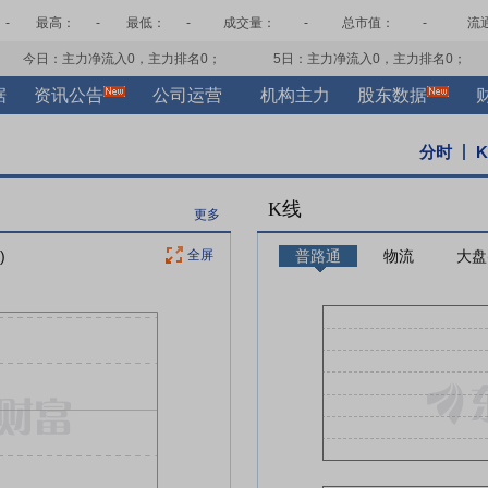
-
最高：
-
最低：
-
成交量：
-
总市值：
-
流
今日：主力净流入
0
，主力排名
0
；
5日：主力净流入
0
，主力排名
0
；
据
资讯公告
公司运营
机构主力
股东数据
分时
K线
更多
)
全屏
普路通
物流
大盘