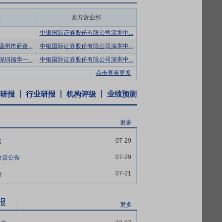
全水平”，在党的二十大工作报告中更是将
部
卖方营业部
中银国际证券股份有限公司深圳中...
进新能源高质量发展的通知》（136号
州市府路...
中银国际证券股份有限公司深圳中...
2025年6月1日为节点，对新能源存量项
圳福华一...
中银国际证券股份有限公司深圳中...
25年6月1日后投产）则通过市场化竞价确定
用，稳定企业收益预期。政策还明确绿证收
点击查看更多
政策驱动”转向“市场驱动”，通过价格信号
研报
行业研报
机构评级
业绩预测
目标。
并具备EPC资质及相关业务地区售电牌照，
更多
丰富经验，是国内较早一批加入光伏行业的
光伏电站运营业务管理制度，从日常操作管
07-29
告
库和运维数据，为电站效率提升、电站融资
07-29
决议公告
，实现“线上管控治理、线下维护检修”，对
07-21
告
业经验，并通过人才引进、培养和激励机
报
、物流管理、保税区管理、外汇管理等各方
更多