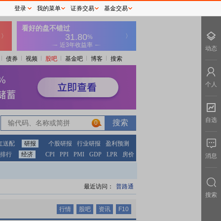
登录
我的菜单
证券交易
基金交易
动态
债券
视频
股吧
基金吧
博客
搜索
个人
自选
0
0
红送配
研报
个股研报
行业研报
盈利预测
排行
经济
CPI
PPI
PMI
GDP
LPR
房价
消息
最近访问：
普路通
搜索
行情
股吧
资讯
F10