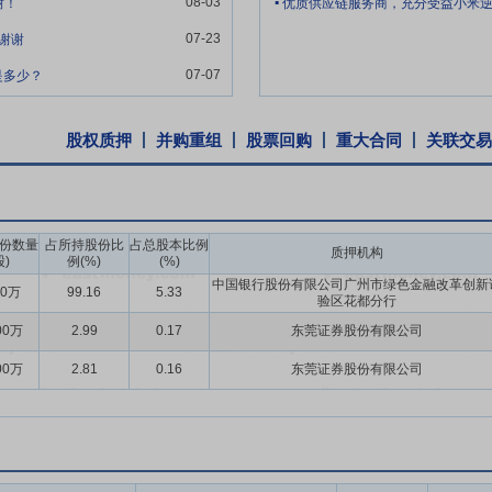
08-03
谢！
优质供应链服务商，充分受益小米
基于金蝶EAS平台进行深度二次开发，融合BOS开发平台、BOTP单据
07-23
？谢谢
源数据的全链路闭环管理。通过与用友BIP、致远OA的无缝集成，系统
至考勤、招聘全流程管控与薪酬智能核算，形成了从人才引入、考勤协同
07-07
是多少？
与移动端的使用边界，显著提升了供应链协同、生产运营及人力资源配置
良好的银行信誉，与众多银行建立了战略合作伙伴关系，拥有充足的银行
股权质押
并购重组
股票回购
重大合同
关联交易
够为新能源业务的资本性支出提供保障。
3月，公司控股股东变更为广东省绿色投资运营有限公司（以下简称“绿色投
”），且公司于2023年9月与花都区国资委全资控股的国有企业广州智都
份数量
占所持股份比
占总股本比例
势和信誉背书。依托于国资股东的坚实支持，公司将持续展现积极进取的
质押机构
股)
例(%)
(%)
，还将通过战略协同作用和资源赋能，为公司发展注入强大动力，进一步
中国银行股份有限公司广州市绿色金融改革创新
90万
99.16
5.33
验区花都分行
3年2月28日公司对外公告,公司于2023年2月27日召开第五届董事会第
00万
2.99
0.17
东莞证券股份有限公司
技有限公司(以下简称“钠壹新能源”)共同出资设立控股子公司普钠时代
元人民币,其中:公司出资6,000万元人民币,占注册资本的60%;钠壹新能源出
00万
2.81
0.16
东莞证券股份有限公司
对外投资依托钠壹新能源的核心技术储备及骨干技术团队,共同打造钠离子产
持续进行钠离子电池核心技术的研发工作,持续完备产业发展、公司发展所
设计产能100MWh,并在中试成功、电芯性能体系固化的基础之上投产第一期
h。公司货币资金充足,且以研发起步,经市场验证后投产再扩产,本次对外