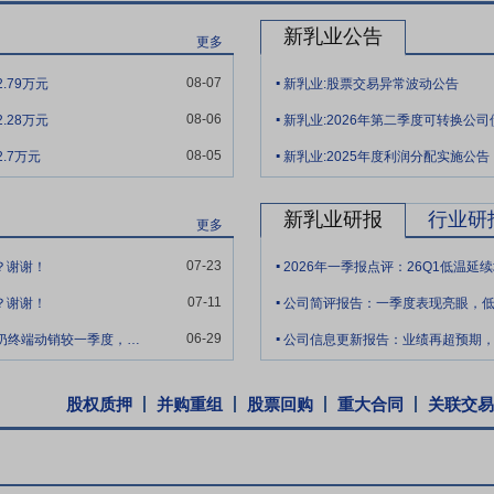
资产和基础设施方面，完成核心数字化系统的全景测绘，实现存量资产“一
新乳业公告
更多
有效控制成本，筑牢数字化转型基石。
.
2022年12月23日公司对外公告,2022年4月27日,公司第二届董事会
08-07
.79万元
新乳业:股票交易异常波动公告
.
计划部分限制性股票的议案》,同意公司回购注销4名激励对象所获授予但未
08-06
.28万元
新乳业:2026年第二季度可转换公
会审议通过了前述4名激励对象已获授但尚未解除限售的限制性股票合计47万股
.
08-05
.7万元
新乳业:2025年度利润分配实施公告
限制性股票的回购及注销。2022年8月19日,公司披露了《关于公司20
限制性股票激励计划所授予34名激励对象的387.6万股限制性股票自2022
、第二届监事会第十三次会议审议通过了《关于回购注销部分限制性股票的
新乳业研报
行业研
更多
股,并提交股东大会审议。2022年11月18日,公司召开2022年第一次
.
07-23
励对象所获授予但未解除限售的限制性股票合计21.9万股。公司于2022
？谢谢！
2026年一季报点评：26Q1低温
.
07-11
？谢谢！
公司简评报告：一季度表现亮眼，
.
06-29
您好董秘，咨询几个问题：：1.贵司二季度低温奶终端动销较一季度，是平稳、略有改
公司信息更新报告：业绩再超预期
股权质押
并购重组
股票回购
重大合同
关联交易