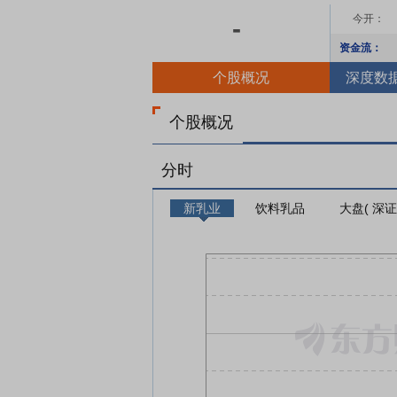
今开：
-
资金流：
个股概况
深度数
个股概况
分时
新乳业
饮料乳品
大盘( 深