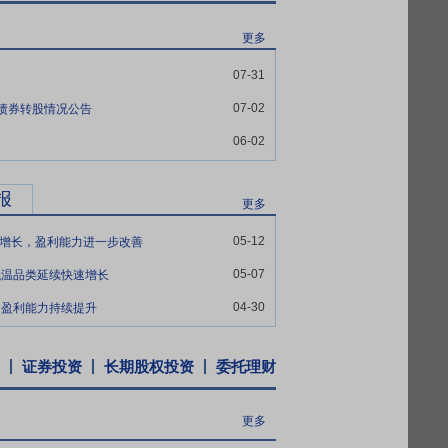
本账”清晰化管理和价值梳理；同时持续升级
更多
第十四次会议、第二届监事会第十次会议审议通过
07-31
解除限售的限制性股票合计47万股。2022
07-02
司债券转股情况公告
。2022年6月30日,公司完成了上述4名激
06-02
20年限制性股票激励计划第一个解除限售期解
年8月22日解除限售上市流通。2022年10
议案》,同意公司回购注销2名激励对象所获
报
更多
临时股东大会审议通过了《关于回购注销部分限
05-12
年11月19日披露了该次股东大会的决议公
延续增长，盈利能力进一步改善
05-07
低温品类延续快速增长
04-30
，盈利能力持续提升
证券投资
长期股权投资
委托理财
更多