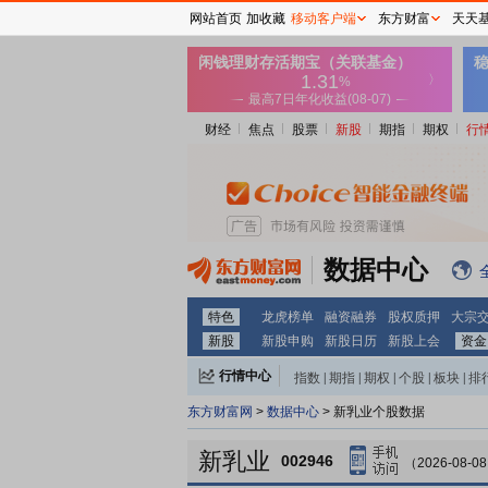
网站首页
加收藏
移动客户端
东方财富
天天
财经
焦点
股票
新股
期指
期权
行
数据中心
特色
龙虎榜单
融资融券
股权质押
大宗
新股
新股申购
新股日历
新股上会
资金
行情中心
指数
|
期指
|
期权
|
个股
|
板块
|
排
东方财富网
>
数据中心
> 新乳业个股数据
新乳业
002946
（2026-08-0