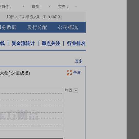
通市值：
-
市盈：
-
市净：
-
10日：主力净流入
0
，主力排名
0
；
财务数据
发行分配
公司概况
K线
资金流统计
重点关注
行业排名
更多
大盘( 深证成指)
全屏
均线