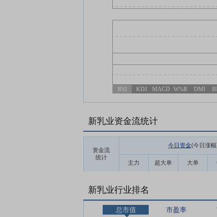
RSI
KDJ
MACD
W%R
DMI
B
新乳业资金流统计
今日资金
(今日涨幅
资金流
统计
主力
超大单
大单
新乳业行业排名
总市值
市盈率