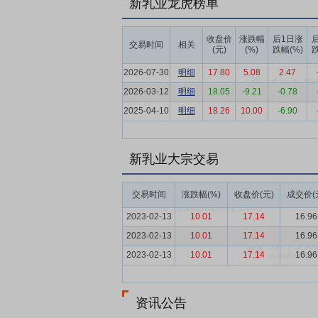
新乳业龙虎榜单
入量要求，仍然存在巨大差距。
要点5：
差异化的经营发展模式
公司主张
收盘价
涨跌幅
后1日涨
交易时间
相关
多年摸索、总结、积累出的经验，“鲜战略”差异
(元)
(%)
跌幅(%)
跌
“天香”、“蝶泉”、“南山”、“三牧”、“澳
2026-07-30
明细
17.80
5.08
2.47
要点6：
稳定安全可控的奶源基地
公司原
2026-03-12
明细
18.05
-9.21
-0.78
稳定，有效地保证了公司的原料奶供应。报
2025-04-10
明细
18.26
10.00
-6.90
家取得良好农业规范认证（GAP），12
总存栏数超过5万头。另一方面，公司与大
总量的六成左右水平。公司始终坚持自有及
新乳业大宗交易
要点7：
全方位的产品质量控制体系
公司
交易时间
涨跌幅(%)
收盘价(元)
成交价(
全是1，其他是0”，积极践行“四个最严”。
FSSC22000及BRC食品安全管理体系
2023-02-13
10.01
17.14
16.96
以总裁为核心的“食品安全管理委员会”，依
2023-02-13
10.01
17.14
16.96
全检验与监察团队，实施内部自查自纠和监
2023-02-13
10.01
17.14
16.96
确保对全链条食品安全风险进行有效防控。
要点8：
不断提升的产品创新研发能力
公
资讯公告
核心产品业绩持续突破。