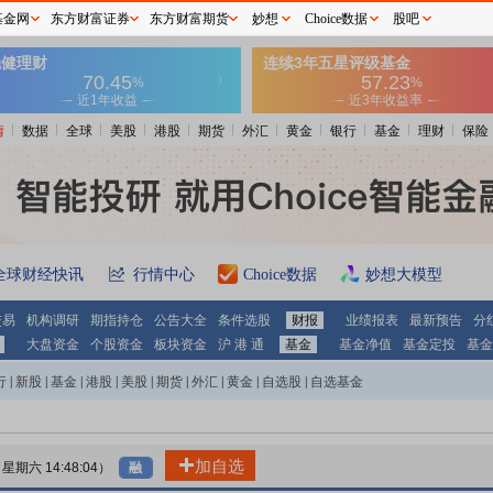
基金网
东方财富证券
东方财富期货
妙想
Choice数据
股吧
情
数据
全球
美股
港股
期货
外汇
黄金
银行
基金
理财
保险
全球财经快讯
行情中心
Choice数据
妙想大模型
交易
机构调研
期指持仓
公告大全
条件选股
财报
业绩报表
最新预告
分
大盘资金
个股资金
板块资金
沪 港 通
基金
基金净值
基金定投
基金
行
|
新股
|
基金
|
港股
|
美股
|
期货
|
外汇
|
黄金
|
自选股
|
自选基金
加自选
8 星期六 14:48:04）
融