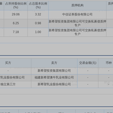
量
占所持股份比例
占总股本比例
质
质押机构
(%)
(%)
29.06
3.32
中信证券股份有限公司
新希望投资集团有限公司可交换私募债质押
6.25
0.98
专户
新希望投资集团有限公司可交换私募债质押
7.18
1.00
专户
买方
卖方
交易金额(元)
币种
-
新希望投资集团有限公司
-
-
望乳业股份有限公司
福建新希望澳牛乳业有限公司
-
-
独立第三方
新希望乳业股份有限公司
-
-