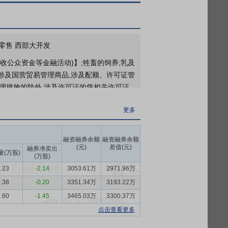
更多
2026年06月02日公布2025年年报分红，股权登记日：2026年06月08日；除权除息日：2026年06月09日；分配方案：10派3.80元(含税,扣税后3.42元)[正式]
更多
新零售 西部大开发
年年度股东大会
公众资金等金融活动)】;牲畜的饲养;乳及
不涉及国营贸易管理商品,涉及配额、许可证管
更多
理措施的除外,涉及许可证的凭相关许可证
6年一季报点评：26Q1低温延续增长，盈利能力进一步改善》
研报
更多
（GB/T4754-2017），公司属于
融资融券余额
融资融券余额
消费品零售总额达到501,202亿元；比上年
(元)
差值(元)
融券净卖出
量(万股)
(万股)
人均可支配收入43,377元，扣除价格因素实
.23
-2.14
3053.61万
2971.96万
政策层面，作为基础的民生产业，国家继续
30年）》明确提出将人均奶类消费量提升至47
.38
-0.20
3351.34万
3193.22万
修订与完善，标志着行业监管进入更精细
.60
-1.45
3465.03万
3300.37万
需求波动的挑战，但我国居民乳制品消费量仍
点击查看更多
）》推荐的每日300-500克的奶制品摄