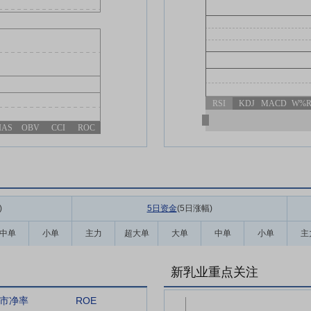
RSI
KDJ
MACD
W%
IAS
OBV
CCI
ROC
)
5日资金
(5日涨幅
)
中单
小单
主力
超大单
大单
中单
小单
主
新乳业重点关注
市净率
ROE