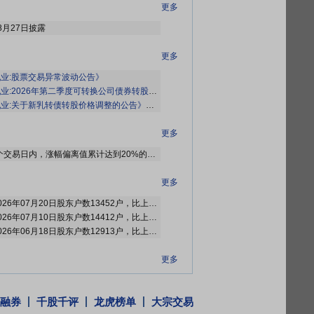
更多
8月27日披露
更多
业:股票交易异常波动公告》
业:2026年第二季度可转换公司债券转股情况公告》
业:关于新乳转债转股价格调整的公告》
等2条公告
更多
2026年07月30日因“连续三个交易日内，涨幅偏离值累计达到20%的证券”披露龙虎榜信息
更多
2026年07月24日公布截止2026年07月20日股东户数13452户，比上期减少960户
2026年07月15日公布截止2026年07月10日股东户数14412户，比上期增加1499户
2026年06月24日公布截止2026年06月18日股东户数12913户，比上期增加36户
更多
股上市,高管股份变动原因发生股本变动
股上市原因发生股本变动
融券
千股千评
龙虎榜单
大宗交易