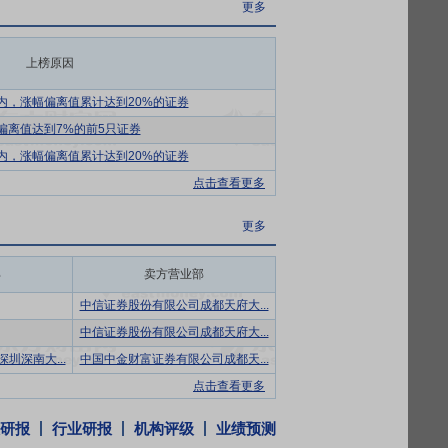
更多
度，致力于成为“新鲜一代的选择”。通过
上榜原因
”、“双峰”、“白帝”、“琴牌”、“唯品”、
内，涨幅偏离值累计达到20%的证券
现有主要合作牧场的合作时间长、供应关系
偏离值达到7%的前5只证券
拥有12个规模化与标准化牧场，其中11
内，涨幅偏离值累计达到20%的证券
工程示范牧场认证，截至报告期末，公司奶牛
点击查看更多
保证。目前公司一体化奶源供应占公司需求
固了在区域低温乳制品市场的领先地位。
更多
针，遵循“质量三让步”原则，坚持“食品安
部
卖方营业部
量管理体系认证、ISO22000、
规范（GMP）等认证；另一方面，公司还组建了
中信证券股份有限公司成都天府大...
；由500多名专业技术人员所组成的食品安
中信证券股份有限公司成都天府大...
职级评定体系培养和提升团队的专业能力，
圳深南大...
中国中金财富证券有限公司成都天...
点击查看更多
起“科技-产品-市场”的良性循环，推动
研报
行业研报
机构评级
业绩预测