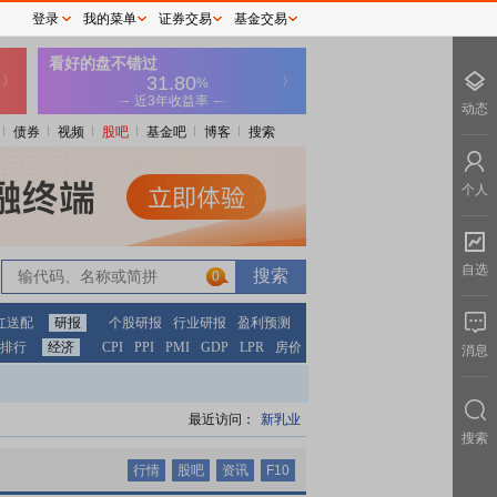
登录
我的菜单
证券交易
基金交易
动态
债券
视频
股吧
基金吧
博客
搜索
个人
自选
0
0
红送配
研报
个股研报
行业研报
盈利预测
排行
经济
CPI
PPI
PMI
GDP
LPR
房价
消息
最近访问：
新乳业
搜索
行情
股吧
资讯
F10