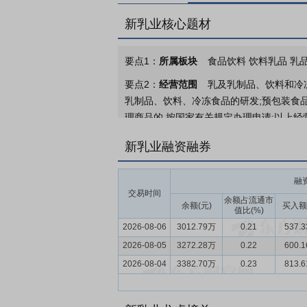
新乳业核心题材
要点1：
所属板块
食品饮料 饮料乳品 乳品
要点2：
经营范围
乳及乳制品、饮料和冷
乳制品、饮料、冷冻食品的研发;预包装食品
理商品的,按国家有关规定办理申请;以上
方可开展经营活动)
新乳业融资融券
要点3：
乳制品及含乳饮料
公司是一家专门
“食品制造业（C14）”及“酒、饮料和精
融
交易时间
要点4：
乳制品行业
2025年，宏观经济
余额占流通市
余额(元)
买入额
值比(%)
增长3.7%，增速比上年全年加快0.2个百
2026-08-06
3012.79万
0.21
537.
际增长5.0%。消费市场的基本盘稳固，
2026-08-05
将“奶业振兴”置于重要战略位置，继2024
3272.28万
0.22
600.
公斤的具体目标，并着重强调发展低温乳制
2026-08-04
3382.70万
0.23
813.
化、标准化的新阶段。根据国家统计局数据，
处于较低水平，人均年消费量约为世界平均水