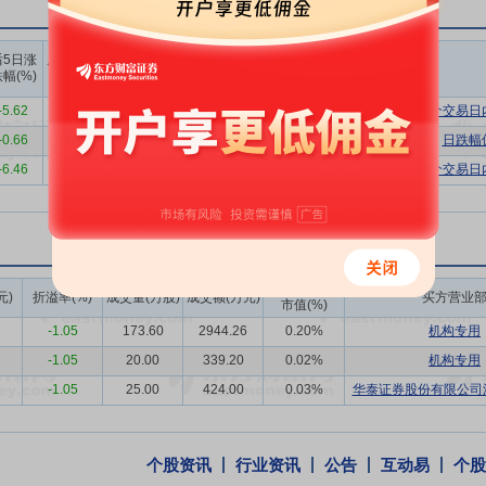
为用户提供优质营养的乳品，个性而多样化的消费体验，主张鲜活的生活态
上榜营业
上榜营业
上榜营业
后5日涨
后10日涨
部买入合
部卖出合
部买卖净
化经营模式的提出，既发挥了公司多品牌（“华西”、“雪兰”、“夏进”、“双喜
幅(%)
跌幅(%)
计(万)
计(万)
额合计(万)
牛”、“阳平”、“七彩云”）协同发展的优势，又建立了自身独特的竞争优势。
-5.62
-
6411.83
11254.11
-4842.28
连续三个交易日
料奶主要来自自有牧场、合作大型奶源基地和规模化养殖合作社，公司与
-0.66
0.06
4151.63
6198.93
-2047.30
日跌幅
告期内，一方面，公司持续加强自有牧场的建设，公司现在全国范围内总共
-6.46
-5.59
16237.50
11141.95
5095.55
连续三个交易日
家取得学生饮用奶奶源基地认证，4家取得有机牧场认证，4家取得优质乳
型奶源基地的战略合作，为公司获得稳定、可靠、优质的奶源供应提供了
可控优质奶源的经营战略，与公司的“鲜立方战略”相辅相成，进一步巩
将产品质量和食品安全视为企业经营生命线，始终坚持“质量高于一切”的方
成交额/流通
元)
折溢率(%)
成交量(万股)
成交额(万元)
买方营业
一方面，公司内部建立了行业内先进成熟的质量管控体系，通过了ISO9001质
市值(%)
认证、HACCP体系认证、ISO28000供应链安全管理体系认证及良好生产
-1.05
173.60
2944.26
0.20%
机构专用
据各公司质量及食品安全管理成熟度不同，制定“一司一策”飞行检查方案
-1.05
20.00
339.20
0.02%
机构专用
察，对外开展供应链前端飞行检查及市场流通端暗访检查，同时通过专业
-1.05
25.00
424.00
0.03%
华泰证券股份有限公司深
司以生物科技为核心引擎，通过微生物战略资源库建设与自主菌株研发，构建
个股资讯
行业资讯
公告
互动易
个股