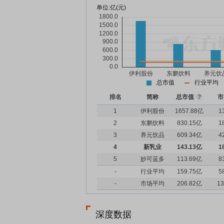
单位:
亿(元)
总市值
行业平均
排名
简称
总市值
?
市
1
伊利股份
1657.88亿
1
2
东鹏饮料
830.15亿
1
3
养元饮品
609.34亿
4
4
新乳业
143.13亿
1
5
妙可蓝多
113.69亿
8
-
行业平均
159.75亿
5
-
市场平均
206.82亿
13
深度数据