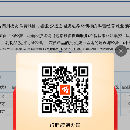
分红送配
股东大会
 四川板块 消费风格 小盘股 深股通 融资融券 转债标的 味蕾经济 乳业 
于2026-05-26召开2025
冻食品的经营、社会经济咨询【包括投资咨询服务(不得从事非法集资、吸收
、乳制品(凭许可证经营)、农畜产品的批发;奶业基地的建设与经营。(
研报
经营范围不含国家法律法规限制或禁止的项目,涉及国家规定实施准入特别管
2026年05月12日发布
《202
从事乳制品及含乳饮料的研发、生产和销售的企业，根据《国民经济行业分类》
制茶制造业（C15）”大类，主要产品包括液体乳、含乳饮料和奶粉等。
资
融券
在“稳中求进”的总基调下持续复苏向好。国家统计局数据显示，2025年社会
(元)
偿还额(元)
净买入(元)
余额(元)
余量(万股)
卖出量(万股)
偿还
分点；其中，商品零售额增长3.8%，增速加快0.6个百分点；全年全国居民
33万
796.82万
-259.49万
40.82万
2.43
0.09
2
消费新模式活力增强，实体新业态较快增长，消费市场持续扩容提质升级。
年多项扶持政策出台后，2025年《中国食物与营养发展纲要（2025—20
16万
710.58万
-110.42万
79.06万
4.57
0.18
0
品及奶酪等干乳制品。与此同时，《食品安全国家标准灭菌乳》等法规的
61万
607.15万
206.46万
82.33万
4.77
0.15
1
供给侧牛奶产量4,091万吨，增长0.3%；乳制品行业整体虽面临短期
平的三分之一、亚洲平均水平的二分之一，与《中国居民膳食指南（2022