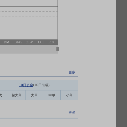
R
DMI
BIAS
OBV
CCI
ROC
更多
10日资金
(10日涨幅
)
力
超大单
大单
中单
小单
更多