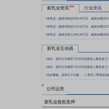
要点9：
持续推进的数智化转型战略
IT
新乳业资讯
行业资讯
安全纵深防御体系，并通过精细运营云资源
.
要点10：
部分限制性股票回购注销完成
新乳业：融资净偿还259.49万元，融资余额3012
.
了《关于回购注销2020年限制性股票激励
新乳业：融资净偿还110.42万元，融资余额3272
年5月26日,公司召开2021年年度股东大
.
新乳业：融资净买入206.46万元，融资余额3382
励对象已获授但尚未解除限售的合计47万股
除限售股份上市流通的提示性公告》,2020年
月27日,公司第二届董事会第十八次会议
新乳业互动易
授予但未解除限售的限制性股票合计21.9万
.
制性股票的议案》,批准公司回购注销2名激
您好，请问公司截至7月20日的股东人数是多少
.
告。
您好，请问公司截至7月10日的股东人数是多少
.
公司运营
新乳业股权质押