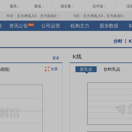
-
最高：
-
最低：
-
成交量：
-
总市值：
-
流
今日：主力净流入
0
，主力排名
0
；
5日：主力净流入
0
，主力排名
0
；
据
资讯公告
公司运营
机构主力
股东数据
分时
K线
更多
证成指)
全屏
新乳业
饮料乳品