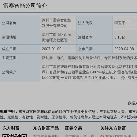
雷赛智能公司简介
深圳市雷赛智能控
公司名称
法人代表
李卫平
制股份有限公司
深圳市南山区西丽
注册地址
注册资本
3.16亿
街道曙光社区智谷
研发楼B栋15-20层
成立日期
2007-01-09
上市日期
2020-04-08
主要范围
深圳市雷赛智能控制股份有限公司是智能装备运动控制领
公司简介
界知名品牌和行业领军企业自1997年成立以来,雷赛智能(
码:002979)一直以“聚焦客户关注的挑战和压力、提供有竞
运动控制产品与解决方案,持续为客户创造最大价值”为企业
以“成就客户、共创共赢”为企业经营理念,聚焦于伺服电机
统、步进电机驱动系统、运动控制PLC、运动控制卡及人
人核心部件等系列精品的研发、生产、销售和服务,并通过
数据
舍、点点滴滴的持续努力来成就客户梦想和实现共同成长
二十多年如一日的产品创新、市场开拓和应用服务,雷赛已
郑重声明：
东方财富网发布此信息的目的在于传播更多信息，与本站立场无关。东方
球产销规模领先的运动控制产品和解决方案提供商。由于
性、完整性、有效性、及时性、原创性等。相关信息并未经过本网站证实，不对您构
品兼具稳定可靠和性能优越的双重优势,在电子、半导体、
人、新能源、物流、机床、包装印刷等行业获得上万家优
东方财富
东方财富产品
证券交易
关注东方财富
厂家的长期使用,且远销美国.德国、印度等60多个国家。
东方财富免费版
东方财富证券开户
东方财富网微博