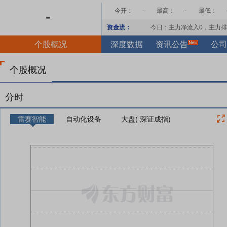
今开：
-
最高：
-
最低：
-
资金流：
今日：主力净流入
0
，主力排
个股概况
深度数据
资讯公告
公司
个股概况
分时
雷赛智能
自动化设备
大盘( 深证成指)