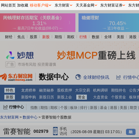
网站首页
加收藏
移动客户端
东方财富
天天基金网
东方财富证券
东方
财经
焦点
股票
新股
期指
期权
行情
数据
全球
美股
港股
数据中心
全球财经快讯
行情中
特色
龙虎榜单
融资融券
股权质押
大宗交易
机构调研
期指持仓
公告
新股
新股申购
新股日历
新股上会
资金
大盘资金
个股资金
板块
行情中心
指数
|
期指
|
期权
|
个股
|
板块
|
排行
|
新股
|
基金
|
港股
|
美股
|
期货
|
外汇
|
黄金
|
自选股
|
自选基金
东方财富网
>
数据中心
> 雷赛智能个股数据
雷赛智能
002979
（2026-08-09 星期日 03:17:01）
融