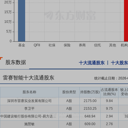
股东数据
十大流通股东
十大股东
雷赛智能十大流通股东
统计截止日期：
2026-
占流通股本
较上
股东名称
股份类型
持股数(万股)
比例(%)
变动
深圳市雷赛实业发展有限公司
A股
2175.00
9.84
李卫平
A股
2153.25
9.75
中国建设银行股份有限公司-易方达国证机器人产业交易型开放式指数证券投资基金
A股
648.94
2.94
32
施慧敏
A股
609.00
2.76