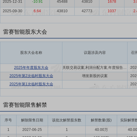
2025-12-31
-10.91
45488
43810
1678
3.
2025-09-30
6.64
43810
42773
1037
2.
雷赛智能股东大会
股东大会名称
议题涉及内容
召
2025年年度股东大会
关联交易议案,利润分配方案,年度报告(摘要)议案
202
2025年第2次临时股东大会
增发新股的议案
202
2025年第1次临时股东大会
-
202
雷赛智能限售解禁
序号
解除限售日期
该批次解禁股东数
解禁数量(股)
实际解禁数
1
2027-06-25
1
40.00万
40.0