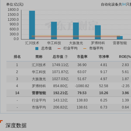
单位:
亿(元)
自动化设备
共
94
只
总市值
行业平均
市场平均
排名
简称
总市值
?
市盈率
市净率
ROE(%
1
汇川技术
1749.11亿
36.90
4.81
2.83
2
华工科技
1071.87亿
63.07
9.17
5.61
3
大族激光
1027.03亿
51.67
4.97
1.87
4
罗博特科
854.80亿
-1080.82
52.58
-2.35
14
雷赛智能
192.21亿
79.53
10.26
3.96
-
行业平均
143.12亿
138.83
6.25
1.39
-
市场平均
206.82亿
138.61
6.73
0.64
深度数据