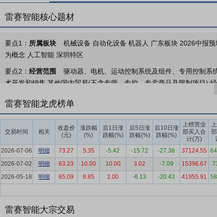
雷赛智能核心题材
要点1：
所属板块
机械设备 自动化设备 机器人 广东板块 2026中报预
为概念 人工智能 深圳特区
要点2：
经营范围
驱动器、电机、运动控制系统及组件、专用控制系
术开发和销售,其他国内贸易(不含专营、专控、专卖商品及限制项目);
要点3：
OEM自动化
2025年，面对美国发动的关税贸易战及复杂地
雷赛智能龙虎榜单
GDP增长5%；公司所处的OEM自动化行业市场规模约1,019亿元，同
上榜营业
上
要点4：
行业背景
随着国家及地方政府密集出台培育“新质生产力”相
收盘价
涨跌幅
后1日涨
后5日涨
后10日涨
交易时间
相关
部买入合
部
(元)
(%)
跌幅(%)
跌幅(%)
跌幅(%)
人创新发展指导意见》等一系列文件相继落地实施，制造业向高端化、
计(万)
程加速推进，叠加人口老龄化加剧、人力成本持续攀升所催生的工业自
2026-07-06
明细
73.27
5.35
-5.42
-15.72
-27.38
37124.55
64
2026-07-02
明细
63.23
10.00
10.00
3.02
-7.09
15396.67
7
要点5：
战略聚焦优势
根据睿工业统计数据，2025年公司所处的OE
2026-05-18
明细
65.09
8.85
2.00
-6.13
-20.43
41955.91
58
坚守“智能制造”主赛道，持续加强自主技术开发投入，强化基础研究
等核心领域布局了大量专利，公司通过将产品研发与客户需求满足、产
持，不断提升产品服务品质，增强市场竞争能力，为公司发展提供持续
雷赛智能大宗交易