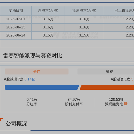
变动日期
总股本(万股)
流通股本(万股)
已上市流通A
2026-07-07
3.16万
3.16万
2.2
2026-06-25
3.16万
3.16万
2.2
2026-06-24
3.15万
3.15万
2.2
雷赛智能派现与募资对比
分红
融资
A股派现 7次
6.14亿
A股融资 1次
5
0.41%
34.97%
120.53%
分红率
股利支付率
派现融资比
公司概况