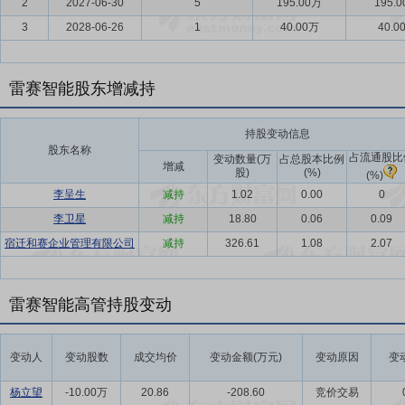
2
2027-06-30
5
195.00万
195.
3
2028-06-26
1
40.00万
40.0
雷赛智能股东增减持
持股变动信息
股东名称
占流通股比
变动数量(万
占总股本比例
增减
股)
(%)
(%)
李呈生
减持
1.02
0.00
0
李卫星
减持
18.80
0.06
0.09
宿迁和赛企业管理有限公司
减持
326.61
1.08
2.07
雷赛智能高管持股变动
变动人
变动股数
成交均价
变动金额(万元)
变动原因
变
杨立望
-10.00万
20.86
-208.60
竞价交易