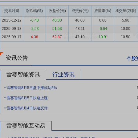
要点6：
产品及技术优势
公司是国家级高新技术企业、专精特新“小巨
室，拥有博士后创新实践基地、广东省智能装备运动控制系统工程技术研
交易时间
涨跌幅(%)
收盘价(元)
成交价(元)
折溢率(%)
成交量(万股)
等荣誉，截至报告期末，公司累计拥有自主知识产权1,621件，主要包括
2025-12-12
-0.40
40.00
40.00
0.00
5.98
要点7：
渠道网络与服务优势
公司深耕智能制造领域多年，累计为国
2025-09-18
-2.53
51.53
48.11
-6.64
10.00
级解决方案，积累了广泛的客户资源和深厚的品牌影响力，对行业及客
2025-09-17
4.38
52.87
47.10
-10.91
10.50
要点8：
管理体系与质量保障优势
公司始终践行“客户至上、质量第一
集成产品研发管理（IPD）等全链条的大质量管理体系，实现从客户
资讯公告
个股
品通过CE认证，并推进UL、STO等国际认证，为开拓全球市场筑牢
要点9：
打造平台型公司，发挥生态圈优势
公司以“成为中国龙头、世
雷赛智能资讯
行业资讯
的经营管理思想，积极与产业链上下游、科研院所以及社会各界等多方
.
础上的多种外部合作形式。通过与广大合作伙伴开放协作，共同深耕下
雷赛智能8月5日盘中涨幅达5%
.
要点10：
自愿锁定股份
自公司股票上市之日起三十六个月内,不转让
雷赛智能8月5日快速上涨
间接持有的该部分股份。
.
雷赛智能8月4日快速反弹
要点11：
上海智能制造基地建设项目
本项目建设期18个月,计划总投资24
实施后,将使公司新增37万套伺服系统、67万套混合伺服系统和160万个
雷赛智能互动易
10,320.74万元。
.
要点12：
研发中心技术升级项目
本项目建设期为24个月,计划总投资14,