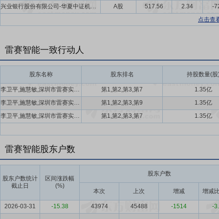
兴业银行股份有限公司-华夏中证机器人交易型开放式指数证券投资基金
A股
517.56
2.34
-7
点击查
雷赛智能一致行动人
股东名称
股东排名
持股数量(股
李卫平,施慧敏,深圳市雷赛实业发展有限公司,李卫星
第1,第2,第3,第7
1.35亿
李卫平,施慧敏,深圳市雷赛实业发展有限公司,李卫星
第1,第2,第3,第9
1.35亿
李卫平,施慧敏,深圳市雷赛实业发展有限公司,李卫星
第1,第2,第3,第7
1.35亿
雷赛智能股东户数
股东户数
股东户数统计
区间涨跌幅
截止日
(%)
本次
上次
增减
增减比
2026-03-31
-15.38
43974
45488
-1514
-3