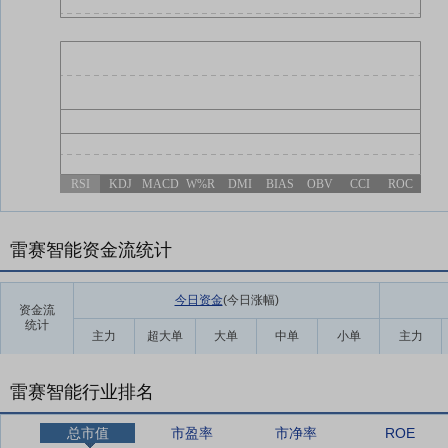
RSI
KDJ
MACD
W%R
DMI
BIAS
OBV
CCI
ROC
雷赛智能资金流统计
今日资金
(今日涨幅
)
资金流
统计
主力
超大单
大单
中单
小单
主力
雷赛智能行业排名
总市值
市盈率
市净率
ROE