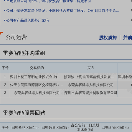
市场质疑公司成长性，请尽快预告中报业绩，稳定市值
.
元,预备费投入127.03万元,项目实施费用2,920.00万元。项目
公司小脑研发就是个错误，小脑只适合整机厂研发。公司到目前还不觉醒吗
立与公司发展规模相适应的技术研发平台,全面提升公司技术研究及创
.
公司有产品进入国外厂家吗
要点13：
营销网络与服务平台建设项目
本项目建设期24个月,计划总投资
2,043.55万元。项目内容主要包括:(1)通过租赁方式在全国重要
公司运营
股权质押
并购
海、南京、合肥、杭州、温州、宁波、济南、青岛、北京13个区域办事
津、太原、西安、大连、沈阳、成都、郑州、福州17个区域新建营销网点
台系统,包括CRM系统、伙伴云系统、客户云系统、分析云系统等。(3
雷赛智能并购重组
要点14：
股利分配
在满足现金分红条件的基础上,结合公司持续经营和
序号
交易标的
买方
年以现金方式累计分配的利润不少于最近3年实现的年均可分配利润的3
1
深圳市稳正景明创业投资企业(有限合伙)
熊强波,上海雷智赋能科技发展有限公司,深圳市稳正资产管理有限公司
要点15：
稳定股价措施
公司首次公开发行股票并上市后三年内,如公
2
位于东莞滨海湾新区交椅湾板块项目用地
东莞雷赛机器人科技有限公司
持股份、公司全体董事(独立董事除外)和高级管理人员增持公司股票以
3
东莞雷赛机器人科技有限公司
深圳市雷赛智能控制股份有限公司
雷赛智能股票回购
占公告前一日总股
序号
回购价格区间(元)
回购数量区间(股)
回购金额区间(元)
本比例(%)