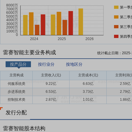
第一季
第二季
第三季
第四季
雷赛智能主要业务构成
统计截止日期：
2025-
按产品分
按行业分
按地区分
主营构成
主营收入(元)
主营成本(元)
主营利润(
伺服系统类
9.22亿
6.63亿
2.59亿
步进系统类
6.53亿
3.73亿
2.79亿
控制技术类
2.87亿
1.01亿
1.86亿
发行分配
雷赛智能股本结构