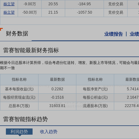
杨立望
-9.00万
20.55
-184.95
竞价交易
杨立望
-50.00万
21.15
-1057.50
竞价交易
财务数据
业绩报告
业绩
雷赛智能最新财务指标
根据今日总股本计算所得，综合考虑分红送转、增发、新股上市等情况，可能会与最
期不一致
指标名称
最新数据
指标名称
最新数
基本每股收益(元)
0.2282
每股净资产(元)
5.7414
每股经营现金流(元)
-0.1516
每股公积金(元)
2.1647
总股本(万股)
31603.81
流通股本(万股)
22278.4
雷赛智能指标趋势
利润趋势
收入趋势