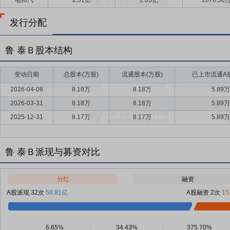
电和汽
2.31亿
2.03亿
2876.50
发行分配
鲁 泰Ｂ股本结构
变动日期
总股本(万股)
流通股本(万股)
已上市流通A股
2026-04-08
8.18万
8.18万
5.89万
2026-03-31
8.18万
8.18万
5.89万
2025-12-31
8.17万
8.17万
5.89万
鲁 泰Ｂ派现与募资对比
分红
融资
A股派现 32次
58.81亿
A股融资 2次
15
6.65%
34.43%
375.70%