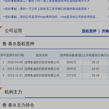
您好董秘泰国工厂解封了吗？第三季度被疫情冲击业绩影响大不大
.
您好董秘，请问一下公司上班的员工是否都已经接种新冠疫苗啦？
.
您好董秘，请问公司是否对rcep有所动作。rcep是否对公司的全球化起到正面作用
公司运营
股权质押
并购
鲁 泰Ｂ股权质押
序号
质押开始日期
股东名称
质押股份数量(股)
占所持股份比例(%)
1
2020-04-08
淄博鲁诚纺织投资有限公司
3680万
26.22
2
2014-10-24
淄博鲁诚纺织投资有限公司
2600万
18.52
3
2013-11-21
淄博鲁诚纺织投资有限公司
2273万
16.19
机构主力
鲁 泰Ｂ主力持仓