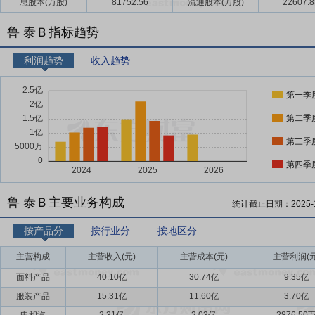
总股本(万股)
81752.56
流通股本(万股)
22607.8
鲁 泰Ｂ指标趋势
利润趋势
收入趋势
第一季
第二季
第三季
第四季
鲁 泰Ｂ主要业务构成
统计截止日期：
2025-
按产品分
按行业分
按地区分
主营构成
主营收入(元)
主营成本(元)
主营利润(元
面料产品
40.10亿
30.74亿
9.35亿
服装产品
15.31亿
11.60亿
3.70亿