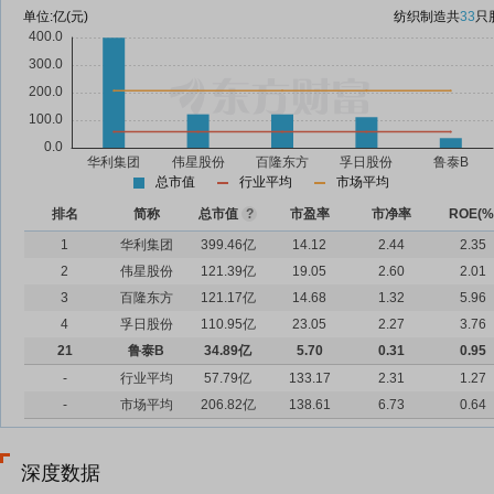
单位:
亿(元)
纺织制造
共
33
只
总市值
行业平均
市场平均
排名
简称
总市值
?
市盈率
市净率
ROE(%
1
华利集团
399.46亿
14.12
2.44
2.35
2
伟星股份
121.39亿
19.05
2.60
2.01
3
百隆东方
121.17亿
14.68
1.32
5.96
4
孚日股份
110.95亿
23.05
2.27
3.76
21
鲁泰B
34.89亿
5.70
0.31
0.95
-
行业平均
57.79亿
133.17
2.31
1.27
-
市场平均
206.82亿
138.61
6.73
0.64
深度数据