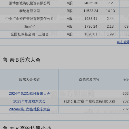
淄博鲁诚纺织投资有限公司
A股
14035.36
17.21
泰纶有限公司
B股
11523.24
14.13
中央汇金资产管理有限责任公司
A股
1988.41
2.44
杨三宝
A股
1736.24
2.13
63
全国社保基金四一三组合
A股
1620.01
1.99
33
点击查
鲁 泰Ｂ股东大会
股东大会名称
议题涉及内容
召
2024年第2次临时股东大会
-
202
2023年年度股东大会
利润分配方案,年度报告(摘要)议案
202
2024年第1次临时股东大会
-
202
鲁 泰Ｂ高管持股变动