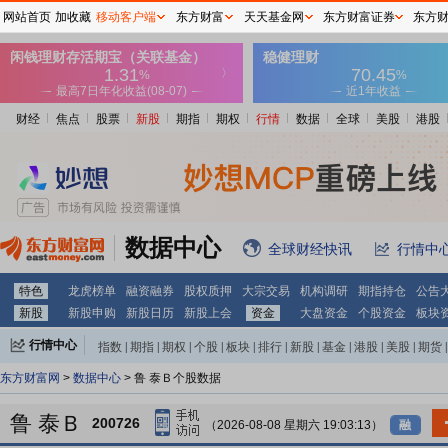
网站首页
加收藏
移动客户端
东方财富
天天基金网
东方财富证券
东方
财经
焦点
股票
新股
期指
期权
行情
数据
全球
美股
港股
数据中心
全球财经快讯
行情中
特色
龙虎榜单
融资融券
股权质押
大宗交易
机构调研
期指持仓
公告
新股
新股申购
新股日历
新股上会
资金
大盘资金
个股资金
板块
行情中心
指数
|
期指
|
期权
|
个股
|
板块
|
排行
|
新股
|
基金
|
港股
|
美股
|
期货
|
外汇
|
黄金
|
自选股
|
自选基金
东方财富网
>
数据中心
> 鲁 泰Ｂ个股数据
鲁 泰Ｂ
200726
（2026-08-08 星期六 19:03:13）
融