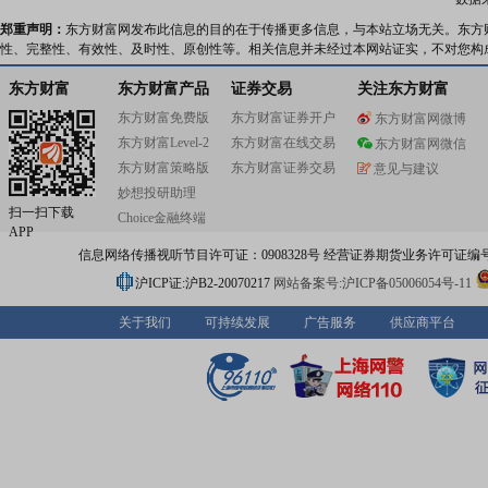
功能性面料2000万米、针织面料1.6万吨、服装3000万件产
品60%以上销往美国、欧盟、日本等60多个国家和地区,与
郑重声明：
东方财富网发布此信息的目的在于传播更多信息，与本站立场无关。东方
知名品牌商建立了战略合作关系,中高档色织面料出口市场
性、完整性、有效性、及时性、原创性等。相关信息并未经过本网站证实，不对您构
全球市场的18%以上。公司始终坚持绿色环保可持续的发展
为世界创造健康环保纺织品。公司生产经营业绩一直位居
东方财富
东方财富产品
证券交易
关注东方财富
织行业前列,先后获得“全国五一劳动奖状”、“全国质量奖”、
东方财富免费版
东方财富证券开户
东方财富网微博
“中国工业大奖”、“制造业单项冠军示范企业”等荣誉。公司
东方财富Level-2
东方财富在线交易
为高新技术企业、国家级工业设计中心、国家级企业技术
东方财富网微信
公司自1995年至今,先后通过了ISO9001质量管理体系、
东方财富策略版
东方财富证券交易
意见与建议
ISO14001环境管理体系、ISO45001职业健康安全管理体
妙想投研助理
SA8000社会责任管理体系等认证。同时,全面深入实施卓
扫一扫下载
Choice金融终端
管理模式,着力构建LTPS(鲁泰生产方式)。公司累计投入5
APP
用于“济困、支教、助学、敬老、社区支持、环保”等社会公
信息网络传播视听节目许可证：0908328号 经营证券期货业务许可证编号：91310
动。公司以振兴纺织产业为己任,始终坚持绿色环保可持续
理念,为世界创造健康环保纺织品。
沪ICP证:沪B2-20070217
网站备案号:沪ICP备05006054号-11
关于我们
可持续发展
广告服务
供应商平台