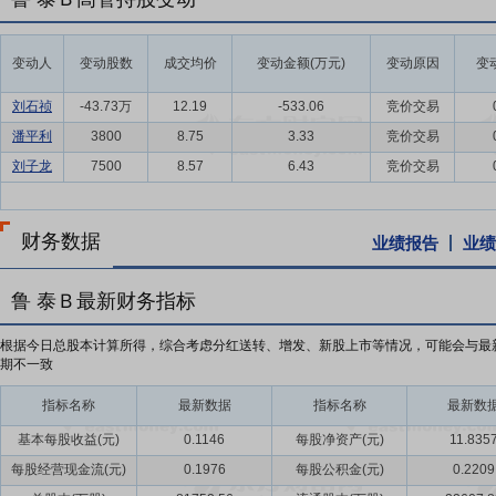
变动人
变动股数
成交均价
变动金额(万元)
变动原因
变
刘石祯
-43.73万
12.19
-533.06
竞价交易
潘平利
3800
8.75
3.33
竞价交易
刘子龙
7500
8.57
6.43
竞价交易
财务数据
业绩报告
业绩
鲁 泰Ｂ最新财务指标
根据今日总股本计算所得，综合考虑分红送转、增发、新股上市等情况，可能会与最
期不一致
指标名称
最新数据
指标名称
最新数
基本每股收益(元)
0.1146
每股净资产(元)
11.835
每股经营现金流(元)
0.1976
每股公积金(元)
0.2209