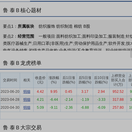
鲁 泰Ｂ核心题材
要点1：
所属板块
纺织服饰 纺织制造 棉纺 B股
要点2：
经营范围
一般项目:面料纺织加工;面料印染加工;服装制造;针
类医疗器械生产;日用口罩(非医用)生产;劳动保护用品生产;软件开发
电气设备销售;初级农产品收购;业务培训(不含教育培训、职业技能培训等
含危险化学品);建筑材料销售。(除依法须经批准的项目外,凭营业执照依
鲁 泰Ｂ龙虎榜单
业务。(依法须经批准的项目,经相关部门批准后方可开展经营活动,具
要点3：
高档衬衫用色织布面料、印染面料、成衣等产品
鲁泰始终秉
上榜营业
上
收盘价
涨跌幅
后1日涨
后5日涨
后10日涨
交易时间
相关
部买入合
部
导向、诚信共赢”的价值观,不断完善和延伸产业链,逐步发展成为集棉
(元)
(%)
跌幅(%)
跌幅(%)
跌幅(%)
计(万)
织服装企业集团,主要生产销售中、高档衬衫用色织布面料、印染面料
2023-06-20
明细
4.42
9.95
0.45
3.17
2.94
952.52
9
的产品质量,不断提高的产品附加值,开拓新兴市场,创新服务理念,公司
2023-04-28
明细
4.21
-6.44
-2.14
-1.19
-3.33
317.88
3
关注世界前沿消费导向,注重完善功能性健康型的产品体系,以满足个性
2020-04-30
明细
5.09
-9.11
-2.36
-6.88
-6.09
257.80
1
要点4：
纺织服装行业
目前,全球中高端衬衫用色织面料产能约8亿米
彩丰富、穿着舒适、透气性强等特点,其一直是中高端衬衫的主要面料。
端小规模色织产能退出市场已成必然趋势。从长期来看,随着全球经济
鲁 泰Ｂ大宗交易