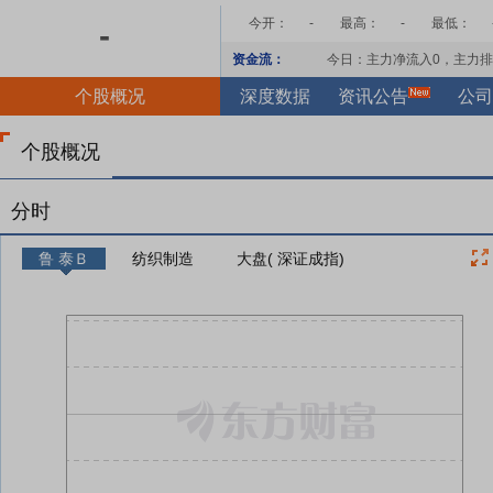
今开：
-
最高：
-
最低：
-
资金流：
今日：主力净流入
0
，主力排
个股概况
深度数据
资讯公告
公司
个股概况
分时
鲁 泰Ｂ
纺织制造
大盘( 深证成指)