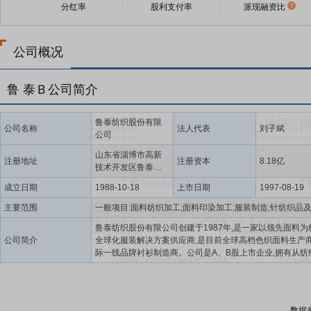
分红率
股利支付率
派现融资比
公司概况
鲁 泰Ｂ公司简介
鲁泰纺织股份有限
公司名称
法人代表
刘子斌
公司
山东省淄博市高新
注册地址
注册资本
8.18亿
技术开发区鲁泰大
道61号
成立日期
1988-10-18
上市日期
1997-08-19
主要范围
鲁泰纺织股份有限公司创建于1987年,是一家以领先面料为
公司简介
全球化服装解决方案供应商,是目前全球高档色织面料生产
际一线品牌衬衫制造商。公司是A、B股上市企业,拥有从纺
整、制衣生产,直至品牌营销的完整产业链,在意大利、日本
是一家集研发设计、生产制造、营销服务于一体的产业链
综合创新型、国际化的纺织服装企业。公司现拥有纱锭70万
锭10.2万枚,具备年产色织面料22800万米、印染面料900
数据