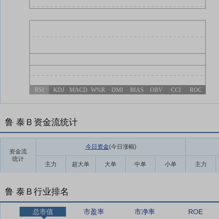
RSI
KDJ
MACD
W%R
DMI
BIAS
OBV
CCI
ROC
鲁 泰Ｂ资金流统计
今日资金
(今日涨幅
)
资金流
统计
主力
超大单
大单
中单
小单
主力
鲁 泰Ｂ行业排名
总市值
市盈率
市净率
ROE