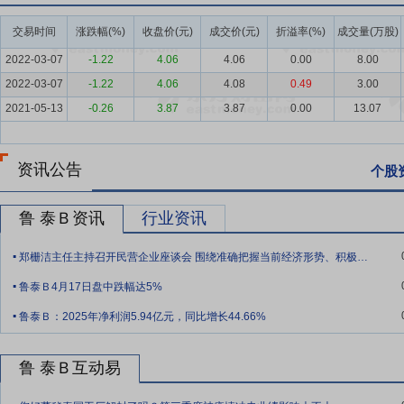
需求也会不断增长,同时也会出现市场向中大型企业集中的倾向。
交易时间
涨跌幅(%)
收盘价(元)
成交价(元)
折溢率(%)
成交量(万股)
要点5：
完整的产业链和国际化布局
公司拥有棉花种植、纺纱、漂染、
势。公司业已在柬埔寨、缅甸、越南等国建设生产基地,在意大利成立了
2022-03-07
-1.22
4.06
4.06
0.00
8.00
固公司国际色织面料生产的龙头地位。
2022-03-07
-1.22
4.06
4.08
0.49
3.00
2021-05-13
-0.26
3.87
3.87
0.00
13.07
要点6：
良好的综合管理能力
公司自1995年起依次通过了ISO9000质
社会责任管理体系,2007年至今公司通过了WRAP:1999环球服装生产社会
实验室认可,实现了公司管理的国际化、标准化和规范化。为追求卓越绩效的经
资讯公告
个股
评价准则》,构建“大质量”体系,推动管理创新,以确保公司的经营质量。
要点7：
较强的研发能力
公司坚持自主创新,依托国家级企业技术中心
鲁 泰Ｂ资讯
行业资讯
加强与科研院所、高校、战略客户和重要供应商的技术合作,长期致力于
.
理、制定行业标准升级转变,由关注技术创新向探索新技术与创新模式有
郑栅洁主任主持召开民营企业座谈会 围绕准确把握当前经济形势、积极应对外部环境变化听取意见建议
.
产业发展的贡献,推动产业升级。
鲁泰Ｂ4月17日盘中跌幅达5%
.
要点8：
行业龙头
公司是集纺纱，漂染，织布，后整理及制衣于一体的
鲁泰Ｂ：2025年净利润5.94亿元，同比增长44.66%
口，市场覆盖日本，韩国，美国，英国，意大利等三十多个国家和地区
要点9：
一体化产业链
公司目前集棉花种植加工，纺纱，漂染，织布
鲁 泰Ｂ互动易
动影响较小，抗风险能力较强。公司主导产品色织布具有规模优势。
.