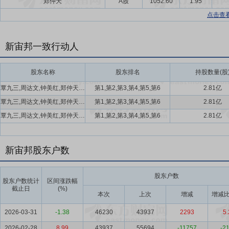
郑仲天
A股
1052.60
1.95
点击查
新宙邦一致行动人
股东名称
股东排名
持股数量(股
覃九三,周达文,钟美红,郑仲天,张桂文,邓永红
第1,第2,第3,第4,第5,第6
2.81亿
覃九三,周达文,钟美红,郑仲天,张桂文,邓永红
第1,第2,第3,第4,第5,第6
2.81亿
覃九三,周达文,钟美红,郑仲天,张桂文,邓永红
第1,第2,第3,第4,第5,第6
2.81亿
新宙邦股东户数
股东户数
股东户数统计
区间涨跌幅
截止日
(%)
本次
上次
增减
增减比
2026-03-31
-1.38
46230
43937
2293
5.
2026-02-28
8.99
43937
55694
-11757
-21