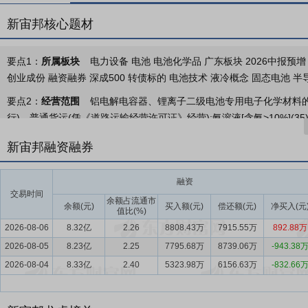
新宙邦核心题材
要点1：
所属板块
电力设备 电池 电池化学品 广东板块 2026中报预增 
创业成份 融资融券 深成500 转债标的 电池技术 液冷概念 固态电池 
要点2：
经营范围
铝电解电容器、锂离子二级电池专用电子化学材料的开发
行)。普通货运(凭《道路运输经营许可证》经营);氨溶液[含氨>10%](35)、2
N,N-二甲基甲酰胺(460)、氟代苯(737)、氟化铵(744)、硅酸四乙酯(845
新宙邦融资融券
(1669)、三乙胺(1915)、碳酸二甲酯(2110)、碳酸二乙酯(2111)、4-硝基
乙腈(2622)、乙酸[含量>80%](2630)、乙酸甲酯(2638)、乙酸乙酯(2
融资
磺酸铁溶液(2828)、双电层电容器电解液(2828)、锂离子电池电解液(28
交易时间
硅基)磷酸酯、LCD蚀刻液(凭《危险化学品经营许可证》经营)。自有
余额占流通市
余额(元)
买入额(元)
偿还额(元)
净买入(元
值比(%)
要点3：
电子化学品及功能材料的研发、生产、销售和服务
公司主营
2026-08-06
8.32亿
2.26
8808.43万
7915.55万
892.88万
品、有机氟化学品、电子信息化学品三大系列。
2026-08-05
8.23亿
2.25
7795.68万
8739.06万
-943.38
要点4：
电池化学品行业
报告期内，受新能源汽车需求稳步提升、储
2026-08-04
8.33亿
2.40
5323.98万
6156.63万
-832.66
池市场需求扩张，带动锂离子电池电解液市场需求同步增长。
要点5：
有机氟化学品行业
报告期内，公司涉及的产品领域如氟溶剂