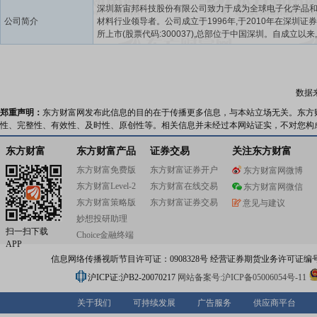
深圳新宙邦科技股份有限公司致力于成为全球电子化学品
公司简介
材料行业领导者。公司成立于1996年,于2010年在深圳证
所上市(股票代码:300037),总部位于中国深圳。自成立以来
邦致力于用电子化学品和功能材料创造美好未来,主要产品
化学品、有机氟化学品、电容化学品、半导体化学品等,产
于新能源汽车、消费电子、城市轨道交通、生物医药、数
建、光伏储能、工业制造等领域。新宙邦的愿景是成为全
数据
化学品和功能材料行业领导者,全体员工将秉承“格物致用、
远”的核心价值观,始终恪守“做专、做精、做厚、做透”的经营
郑重声明：
东方财富网发布此信息的目的在于传播更多信息，与本站立场无关。东方
一步一个脚印,坚持不懈,将心注入,追求卓越。
性、完整性、有效性、及时性、原创性等。相关信息并未经过本网站证实，不对您构
东方财富
东方财富产品
证券交易
关注东方财富
东方财富免费版
东方财富证券开户
东方财富网微博
东方财富Level-2
东方财富在线交易
东方财富网微信
东方财富策略版
东方财富证券交易
意见与建议
妙想投研助理
扫一扫下载
Choice金融终端
APP
信息网络传播视听节目许可证：0908328号 经营证券期货业务许可证编号：91310
沪ICP证:沪B2-20070217
网站备案号:沪ICP备05006054号-11
关于我们
可持续发展
广告服务
供应商平台