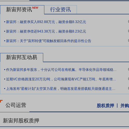
要点10：
运营管理优势
公司持续深化实施数字化转型战略，在报告期
销售管理系统，完成质量数字化建设与产品质量全流程追溯方案试点实
新宙邦资讯
行业资讯
工作效率。公司还提供上线IT运维服务管理系统（ITSM）升级运维
.
合，进一步探索数智化的内部应用，赋能公司运营管理提质、降本、增
新宙邦：融资净买入892.88万元，融资余额8.32亿元
.
升级，助力海内外新基地顺利高效投产运营，提升公司“以客户为中心”
新宙邦：融资净偿还943.38万元，融资余额8.23亿元
.
要点11：
回购股份
2023年3月2日公司对外公告,深圳新宙邦科技股份
新宙邦：关于“宙邦转债”可能触发赎回条件的提示性公告
监事会第二十八次会议,审议通过了《关于回购公司股份方案的议案》,
购”),拟用于实施股权激励及/或员工持股计划。本次回购资金总额不低于人民
新宙邦互动易
民币55元/股(含本数),具体回购股份数量以回购期限届满或回购实施完
.
价交易方式回购股份数量为2,237,800股,占公司目前总股本的0.3001%,
作为新宙邦多年股东，十分认可公司在有机氟、半导体化学品等领域稳健布局与转型成效，
用)。
.
近期VC价格跳涨至20万元/吨，公司瀚康现有VC产能1万吨、年底将增至1.5万吨
.
上海发布“星枢计划”太空算力星座，明确首发星座搭载航天级微通道主动液冷模块与三级
公司运营
股权质押
并购
新宙邦股权质押