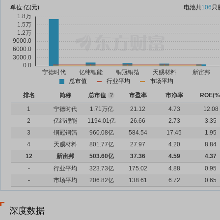
单位:
亿(元)
电池
共
106
只
总市值
行业平均
市场平均
排名
简称
总市值
?
市盈率
市净率
ROE(%
1
宁德时代
1.71万亿
21.12
4.73
12.08
2
亿纬锂能
1194.01亿
26.66
2.73
3.35
3
铜冠铜箔
960.08亿
584.54
17.45
1.95
4
天赐材料
801.77亿
27.97
4.20
8.84
12
新宙邦
503.60亿
37.36
4.59
4.37
-
行业平均
323.73亿
175.02
4.88
0.95
-
市场平均
206.82亿
138.61
6.72
0.65
深度数据