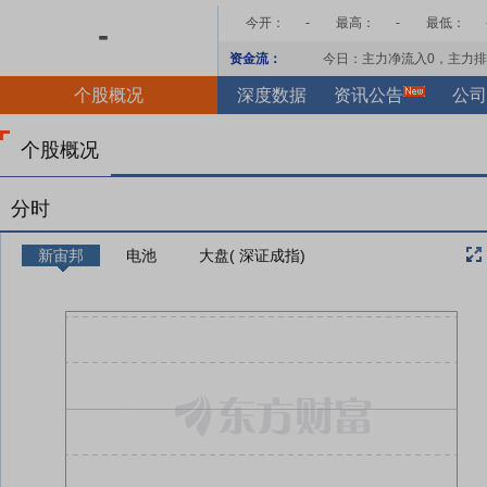
今开：
-
最高：
-
最低：
-
资金流：
今日：主力净流入
0
，主力排
个股概况
深度数据
资讯公告
公司
个股概况
分时
新宙邦
电池
大盘( 深证成指)