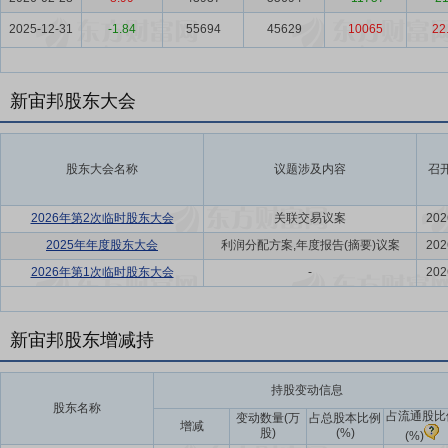
2025-12-31
-1.84
55694
45629
10065
22
新宙邦股东大会
股东大会名称
议题涉及内容
召
2026年第2次临时股东大会
关联交易议案
202
2025年年度股东大会
利润分配方案,年度报告(摘要)议案
202
2026年第1次临时股东大会
-
202
新宙邦股东增减持
持股变动信息
股东名称
占流通股比
变动数量(万
占总股本比例
增减
股)
(%)
(%)