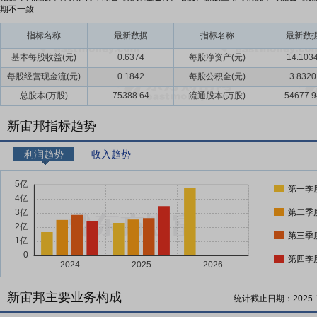
期不一致
指标名称
最新数据
指标名称
最新数
基本每股收益(元)
0.6374
每股净资产(元)
14.103
每股经营现金流(元)
0.1842
每股公积金(元)
3.8320
总股本(万股)
75388.64
流通股本(万股)
54677.9
新宙邦指标趋势
利润趋势
收入趋势
第一季
第二季
第三季
第四季
新宙邦主要业务构成
统计截止日期：
2025-