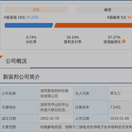
分红
融资
A股派现 16次
25.23亿
A股融资 5次
44
0.74%
34.14%
57.27%
分红率
股利支付率
派现融资比
公司概况
新宙邦公司简介
深圳新宙邦科技股
公司名称
法人代表
覃九三
份有限公司
深圳市坪山区坪山
注册地址
注册资本
7.54亿
街道六联社区昌业
路9号新宙邦科技大
成立日期
2002-02-19
上市日期
2010-01-08
厦(一照多址企业)
主要范围