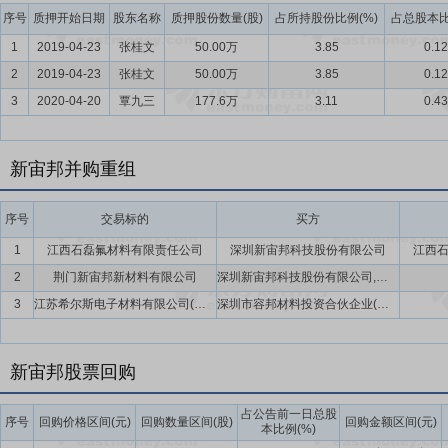
序号
质押开始日期
股东名称
质押股份数量(股)
占所持股份比例(%)
占总股本比
1
2019-04-23
张桂文
50.00万
3.85
0.12
2
2019-04-23
张桂文
50.00万
3.85
0.12
3
2020-04-20
覃九三
177.6万
3.11
0.43
新宙邦并购重组
序号
交易标的
买方
1
江西石磊氟材料有限责任公司
深圳新宙邦科技股份有限公司
江西
2
荆门新宙邦新材料有限公司
深圳新宙邦科技股份有限公司,惠州亿纬锂能股份有限公司
3
江苏希尔斯电子材料有限公司(暂定名)
深圳市容邦材料投资合伙企业(有限合伙),深圳新宙邦科技股份有限公司,南通江海电容器股份有限公司
新宙邦股票回购
占公告前一日总股
序号
回购价格区间(元)
回购数量区间(股)
回购金额区间(元)
本比例(%)