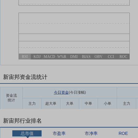
RSI
KDJ
MACD
W%R
DMI
BIAS
OBV
CCI
ROC
新宙邦资金流统计
今日资金
(今日涨幅
)
资金流
统计
主力
超大单
大单
中单
小单
主力
新宙邦行业排名
总市值
市盈率
市净率
ROE