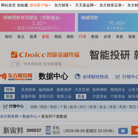
网站首页
加收藏
移动客户端
东方财富
天天基金网
东方财富证券
东方
财经
焦点
股票
新股
期指
期权
行情
数据
全球
美股
港股
数据中心
全球财经快讯
行情中
特色
龙虎榜单
融资融券
股权质押
大宗交易
机构调研
期指持仓
公告
新股
新股申购
新股日历
新股上会
资金
大盘资金
个股资金
板块
行情中心
指数
|
期指
|
期权
|
个股
|
板块
|
排行
|
新股
|
基金
|
港股
|
美股
|
期货
|
外汇
|
黄金
|
自选股
|
自选基金
东方财富网
>
数据中心
> 新宙邦个股数据
新宙邦
300037
（2026-08-09 星期日 10:19:06）
融