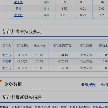
毛玉华
减持
8.50
0.01
0.02
姜昊
减持
8.50
0.01
0.02
邓永红
减持
300.00
0.79
1.2
新宙邦高管持股变动
变动人
变动股数
成交均价
变动金额(万元)
变动原因
变动比
谢伟东
-4.00万
52.04
-208.16
竞价交易
0.0
周艾平
-5.00万
50.59
-252.95
竞价交易
0.0
谢伟东
-6.00万
50.83
-304.98
竞价交易
0.0
财务数据
业绩报告
业绩
新宙邦最新财务指标
根据今日总股本计算所得，综合考虑分红送转、增发、新股上市等情况，可能会与最