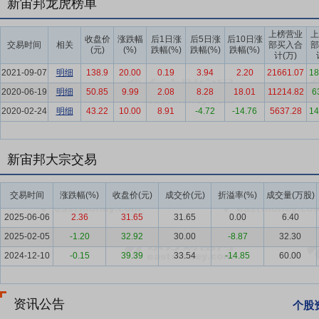
新宙邦龙虎榜单
新能源、数据中心等产业带动了相应氟材料的配套需求。受某国际主流
顺利通过客户认证。
上榜营业
上
收盘价
涨跌幅
后1日涨
后5日涨
后10日涨
交易时间
相关
部买入合
部
(元)
(%)
跌幅(%)
跌幅(%)
跌幅(%)
要点6：
电子信息化学品行业
电容化学品市场处于相对成熟的阶段，
计(万)
范、合规经营的企业市场竞争优势愈加明显，没有严谨的品质保障体系
2021-09-07
明细
138.9
20.00
0.19
3.94
2.20
21661.07
18
入，以及对电子元器件的需求进一步增加、品质要求进一步提升，特别
2020-06-19
明细
50.85
9.99
2.08
8.28
18.01
11214.82
6
势复杂，国内电容化学品行业对于化学材料的技术升级需求愈发强烈，
2020-02-24
明细
43.22
10.00
8.91
-4.72
-14.76
5637.28
14
发展仍然以技术驱动为核心，具备一站式解决方案输出能力、完备的品
将愈发明显。
新宙邦大宗交易
要点7：
技术研发优势
深圳新宙邦、惠州宙邦、南通新宙邦、三明海斯
业联合会技术发明一等奖”“国家专利优秀奖”“广东省科技进步奖二等奖”
交易时间
涨跌幅(%)
收盘价(元)
成交价(元)
折溢率(%)
成交量(万股)
科技奖项以及“国家知识产权优势企业”“广东省知识产权示范企业”“深
2025-06-06
2.36
31.65
31.65
0.00
6.40
要点8：
客户与品牌优势
新宙邦以解决行业重大问题为己任，始终坚持
2025-02-05
-1.20
32.92
30.00
-8.87
32.30
续的技术创新与高端市场定位”双轮驱动，依靠公司的技术创新优势、
新宙邦专业、创新、守信的良好品牌形象。
2024-12-10
-0.15
39.39
33.54
-14.85
60.00
要点9：
战略布局优势
公司致力于成为全球电子化学品和功能材料行业
经营理念，并将全球布局、技术创新及提供定制化解决方案作为公司重
资讯公告
个股