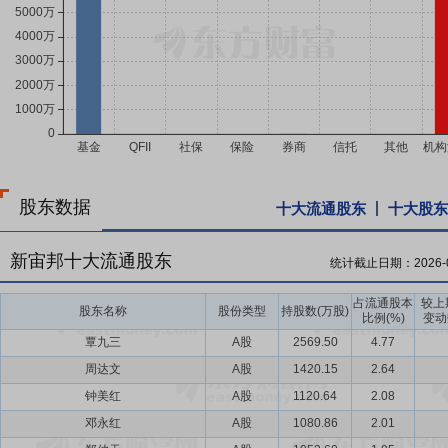
股东数据
十大流通股东
十大股东
新宙邦十大流通股东
统计截止日期：
2026-
占流通股本
较上
股东名称
股份类型
持股数(万股)
比例(%)
变动
覃九三
A股
2569.50
4.77
周达文
A股
1420.15
2.64
钟美红
A股
1120.64
2.08
邓永红
A股
1080.86
2.01