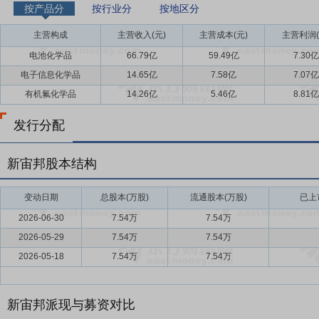
按产品分
按行业分
按地区分
主营构成
主营收入(元)
主营成本(元)
主营利润(
电池化学品
66.79亿
59.49亿
7.30亿
电子信息化学品
14.65亿
7.58亿
7.07亿
有机氟化学品
14.26亿
5.46亿
8.81亿
发行分配
新宙邦股本结构
变动日期
总股本(万股)
流通股本(万股)
已上
2026-06-30
7.54万
7.54万
2026-05-29
7.54万
7.54万
2026-05-18
7.54万
7.54万
新宙邦派现与募资对比