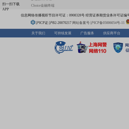
度服务,在下沉社交、小说阅读、金融等行业着重发力,面对
扫一扫下载
Choice金融终端
营环境竞争加剧的挑战,公司致力于塑造服务口碑,提升客户
APP
并使其成为公司核心竞争力,近年来获得了客户高度认可。20
信息网络传播视听节目许可证：0908328号 经营证券期货业务许可证编号：91310
上半年,公司荣获“小米2021艾米奖最佳合作伙伴奖”、“vivo2
度优秀代理”、“第22届IAI传鉴国际广告奖效果营销/ROI优秀
沪ICP证:沪B2-20070217
网站备案号:沪ICP备05006054号-11
“第22届IAI传鉴国际广告奖技术营销/媒体创新优秀奖”、“
虎啸奖场景营销类优秀奖”、“第八届金梧奖-移动广告创意
关于我们
可持续发展
广告服务
供应商平台
营销类银奖”、“第八届金梧奖-移动广告创意节效果营销类
例奖”、“第十四届中国广告主金远奖大数据营销类银奖”等奖
显了公司在互联网营销领域的客户服务能力。