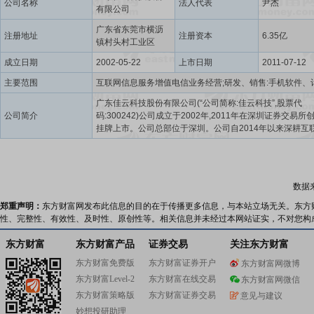
公司名称
法人代表
尹杰
有限公司
广东省东莞市横沥
注册地址
注册资本
6.35亿
镇村头村工业区
成立日期
2002-05-22
上市日期
2011-07-12
主要范围
广东佳云科技股份有限公司(“公司简称:佳云科技”,股票代
公司简介
码:300242)公司成立于2002年,2011年在深圳证券交易所
挂牌上市。公司总部位于深圳。公司自2014年以来深耕互
销行业,主要从事互联网营销业务,致力于为客户提供营销策
定、创意策划与素材制作、媒体资源整合、数据追踪分析
频定制、投放优化等全链路综合服务,服务内容包括搜索引
销、应用分发、信息流广告营销、超级APP品牌营销等,帮
数据
达到更高效的商业增长与效果转化的目的。除此之外,公司
了美妆护肤业务及保险经纪业务等,以谋求业务多元化发展。2
郑重声明：
东方财富网发布此信息的目的在于传播更多信息，与本站立场无关。东方
年,公司的主营业务仍集中在以OPPO、vivo、小米、华为
性、完整性、有效性、及时性、原创性等。相关信息并未经过本网站证实，不对您构
为代表的终端媒板块和以百度搜索、巨量引擎为代表的数
板块。移动终端媒体多采用行业独家代理模式,作为手机厂
东方财富
东方财富产品
证券交易
关注东方财富
代理资质最全的服务商,公司已连续与OPPO、vivo、小米
东方财富免费版
东方财富证券开户
东方财富网微博
功续约,连续两年获得小米生活服务行业独家代理,连续五年
东方财富Level-2
东方财富在线交易
星媒体全国独家代理,在华为媒体也处于头部广告代理商地
东方财富网微信
司为OPPO阅读行业独家代理,为vivo社交工具行业独家代
东方财富策略版
东方财富证券交易
意见与建议
数字媒体方面,公司蝉联百度5星代理商,并聚焦针对优质客
妙想投研助理