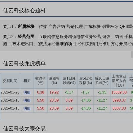
佳云科技核心题材
要点1：
所属板块
传媒 广告营销 营销代理 广东板块 创业板综 QFII
要点2：
经营范围
互联网信息服务增值电信业务经营;研发、销售:手
施工;技术进出口。(依法须经批准的项目,经相关部门批准后方可开展经
要点3：
互联网营销业务板块
公司主要从事互联网营销业务，以“大数
类广告主量身定制全流程营销解决方案，覆盖策略制定、素材制作、投
佳云科技龙虎榜单
报告期内，公司主要业务集中在巨量引擎、快手等媒体平台上的广告投
上榜营业
上
要点4：
美妆护肤业务板块
公司始终秉持自然纯净的护肤理念，匠心打
收盘价
涨跌幅
后1日涨
后5日涨
后10日涨
交易时间
相关
部买入合
部
(元)
(%)
跌幅(%)
跌幅(%)
跌幅(%)
案。公司围绕“自然”“纯净”概念打造的美妆护肤品牌“启然”，目前已
计(万)
2026-01-20
明细
6.38
19.92
-5.17
-1.57
-2.35
13669.03
9
要点5：
互联网广告与营销行业
报告期内，我国互联网广告与营销市场
2025-01-15
明细
5.50
20.09
3.09
-14.36
-11.27
5998.37
3
值深耕”和“生态共生”为核心特征的新阶段。2025年，中国互联网广告市场
2025-01-15
明细
5.50
20.09
3.09
-14.36
-11.27
6067.83
5
亿元，较上年增幅约为13.56%。市场增长引擎已彻底从流量红利切
要点6：
精细化运营优势
公司核心业务是为广告主提供一站式全链路
销策略规划、广告创意与素材制作、媒体精准投放执行、投放数据追踪
佳云科技大宗交易