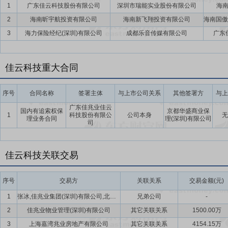
1
广东佳云科技股份有限公司
深圳市瑞能实业股份有限公司
海
2
海南昕宇航投资有限公司
海南新飞翔投资有限公司
3
海力保险经纪(深圳)有限公司
成都乐音传媒有限公司
广东
佳云科技重大合同
序号
合同名称
签署主体
与上市公司关系
其他签署方
与上
广东佳兆业佳云
国内有追索权保
京都华盛商业保
1
科技股份有限公
公司本身
无
理业务合同
理(深圳)有限公司
司
佳云科技关联交易
序号
交易方
关联关系
交易金额(元)
1
张冰,佳兆业集团(深圳)有限公司,北京多彩互动广告有限公司
兄弟公司
-
2
佳兆业物业管理(深圳)有限公司
其它关联关系
1500.00万
3
上海嘉湾兆业房地产有限公司
其它关联关系
4154.15万