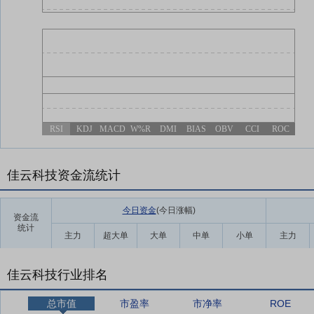
RSI
KDJ
MACD
W%R
DMI
BIAS
OBV
CCI
ROC
佳云科技资金流统计
今日资金
(今日涨幅
)
资金流
统计
主力
超大单
大单
中单
小单
主力
佳云科技行业排名
总市值
市盈率
市净率
ROE