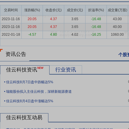
术赋能+精细化运营”的经营模式，深度聚焦快消、短剧、小说等优势
能，致力于为客户创造卓越的营销价值与长期满意度。
交易时间
涨跌幅(%)
收盘价(元)
成交价(元)
折溢率(%)
成交量(万股)
要点7：
媒体与资源优势
2025年，公司成功获取巨量引擎、快手等
2023-11-16
20.05
4.37
3.65
-16.48
43.00
奠定了媒体资源的坚实基础。同时，公司已积累深厚的行业头部KA客
2023-11-16
20.05
4.37
3.65
-16.48
40.00
支撑。公司与头部媒体平台保持深度合作，通过技术协同与资源互补，
2022-01-18
-4.57
4.80
4.02
-16.25
1060.00
赛道，形成了“媒体资源+客户资源+技术资源”的良性发展循环，驱动业
要点8：
团队与人才优势
公司围绕现有业务发展需求及战略方向，组
资讯公告
个股
司拥有一支深耕效果广告领域多年的资深团队，成员覆盖管理、技术、
坚实保障。在美妆护肤领域，公司开设美容师认证体系课程与设计晋升
佳云科技资讯
行业资讯
要点9：
进入移动互联网领域
公司2015 年6月1日发布公告,1)收购微赢
.
88.64%股权,交易作价 33240 万元,其中股份支付 70%,现金支付 3
佳云科技8月7日盘中跌幅达5%
对价,采用定向发行股份的方式支付,购买资产发行的股份数量为26,884,809
.
瑞能股份拟入主佳云科技，深耕新能源赛道
元。
.
佳云科技8月4日盘中涨幅达5%
佳云科技互动易
.