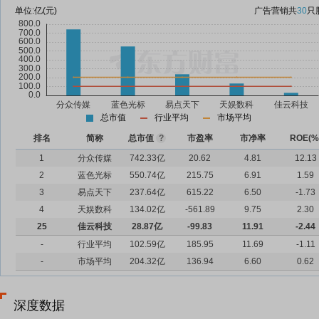
单位:
亿(元)
广告营销
共
30
只
总市值
行业平均
市场平均
排名
简称
总市值
?
市盈率
市净率
ROE(%
1
分众传媒
742.33亿
20.62
4.81
12.13
2
蓝色光标
550.74亿
215.75
6.91
1.59
3
易点天下
237.64亿
615.22
6.50
-1.73
4
天娱数科
134.02亿
-561.89
9.75
2.30
25
佳云科技
28.87亿
-99.83
11.91
-2.44
-
行业平均
102.59亿
185.95
11.69
-1.11
-
市场平均
204.32亿
136.94
6.60
0.62
深度数据