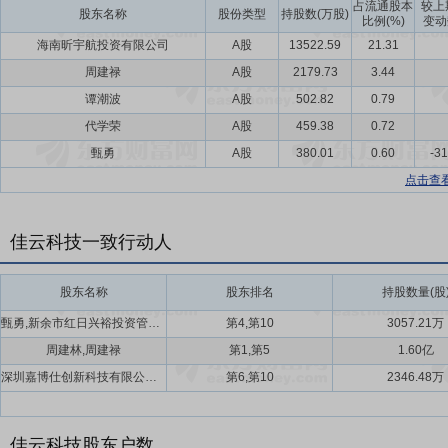
占流通股本
较上
股东名称
股份类型
持股数(万股)
比例(%)
变动
海南昕宇航投资有限公司
A股
13522.59
21.31
周建禄
A股
2179.73
3.44
谭潮波
A股
502.82
0.79
代学荣
A股
459.38
0.72
甄勇
A股
380.01
0.60
-31
点击查
佳云科技一致行动人
股东名称
股东排名
持股数量(股
甄勇,新余市红日兴裕投资管理中心(有限合伙)
第4,第10
3057.21万
周建林,周建禄
第1,第5
1.60亿
深圳嘉博仕创新科技有限公司,深圳华盛瑞德科技发展有限公司
第6,第10
2346.48万
佳云科技股东户数