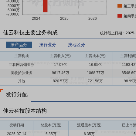
第三季
第四季
佳云科技主要业务构成
统计截止日期：
2025-
按产品分
按行业分
按地区分
主营构成
主营收入(元)
主营成本(元)
主营利润(
互联网营销业务
17.07亿
16.95亿
1193.4
美妆护肤业务
9617.46万
1068.77万
8548.6
其他
820.57万
721.58万
98.99
发行分配
佳云科技股本结构
变动日期
总股本(万股)
流通股本(万股)
已上市流
2025-07-14
6.35万
6.35万
6