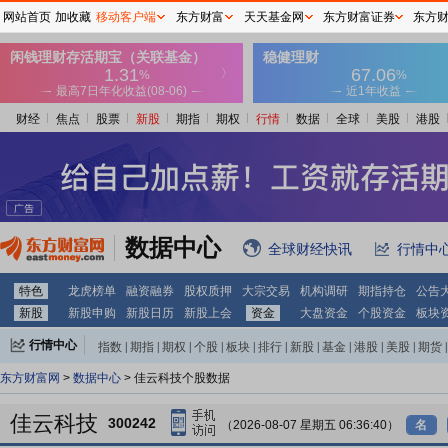
网站首页
加收藏
移动客户端
东方财富
天天基金网
东方财富证券
东方
财经
焦点
股票
新股
期指
期权
行情
数据
全球
美股
港股
数据中心
全球财经快讯
行情中
特色
龙虎榜单
融资融券
股权质押
大宗交易
机构调研
期指持仓
公告
新股
新股申购
新股日历
新股上会
资金
大盘资金
个股资金
板块
行情中心
指数
|
期指
|
期权
|
个股
|
板块
|
排行
|
新股
|
基金
|
港股
|
美股
|
期货
|
外汇
|
黄金
|
自选股
|
自选基金
东方财富网
>
数据中心
> 佳云科技个股数据
佳云科技
300242
（2026-08-07 星期五 06:36:40）
名