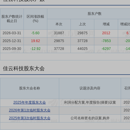
股东户数
股东户数统计
区间涨跌幅
截止日
(%)
本次
上次
增减
增减比
2026-03-31
-5.60
31887
29875
2012
6.
2025-12-31
19.62
29875
37728
-7853
-20
2025-09-30
-12.92
37728
44025
-6297
-14
佳云科技股东大会
股东大会名称
议题涉及内容
召
2025年年度股东大会
利润分配方案,年度报告(摘要)议案
202
2026年第1次临时股东大会
-
202
2025年第3次临时股东大会
公司名称更名的议案,购并
202