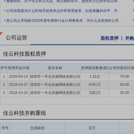
董秘你好，关于佳云和王元昊、格日勒的官司，据悉对方已经对佳云科技的银行账户进行了
.
公司控股股东什么时候开始资本运作和管理改革，以改善赢利水平，半年度能扭转多年扣非
.
贵公司公开招标2026年度年报审计会计师事务所，为什么没有按时公开评标？是否存在
公司运营
股权质押
并购
佳云科技股权质押
序号
质押开始日期
股东名称
质押股份数量(股)
占所持股份比例(
1
2020-04-14
深圳市一号仓佳速网络有限公司
1.01亿
75.00
2
2018-03-07
深圳市一号仓佳速网络有限公司
6761万
50.00
3
2018-10-24
深圳市一号仓佳速网络有限公司
3381万
25.00
佳云科技并购重组
序号
交易标的
买方