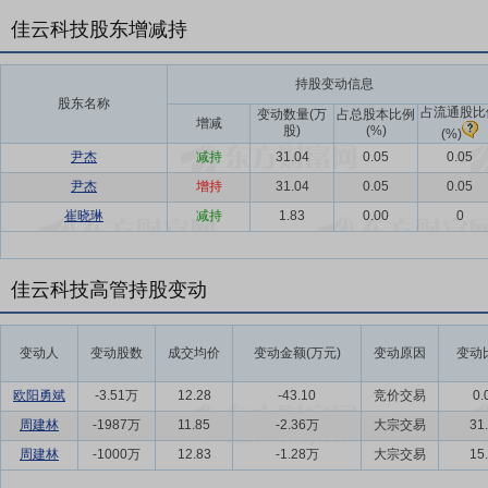
佳云科技股东增减持
持股变动信息
股东名称
占流通股比
变动数量(万
占总股本比例
增减
股)
(%)
(%)
尹杰
减持
31.04
0.05
0.05
尹杰
增持
31.04
0.05
0.05
崔晓琳
减持
1.83
0.00
0
佳云科技高管持股变动
变动人
变动股数
成交均价
变动金额(万元)
变动原因
变动
欧阳勇斌
-3.51万
12.28
-43.10
竞价交易
0.
周建林
-1987万
11.85
-2.36万
大宗交易
31
周建林
-1000万
12.83
-1.28万
大宗交易
15