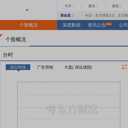
今开：
-
最高：
-
最低：
-
资金流：
今日：主力净流入
0
，主力排
个股概况
深度数据
资讯公告
公司
个股概况
分时
佳云科技
广告营销
大盘( 深证成指)