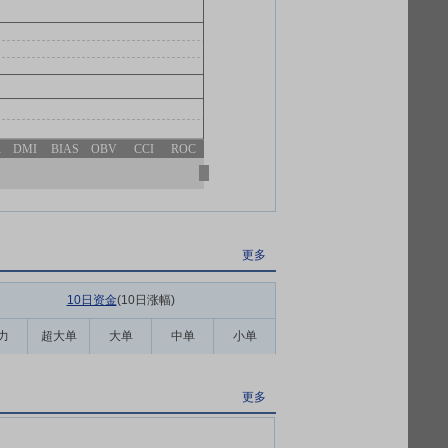
R
DMI
BIAS
OBV
CCI
ROC
更多
10日资金
(10日涨幅
)
力
超大单
大单
中单
小单
更多