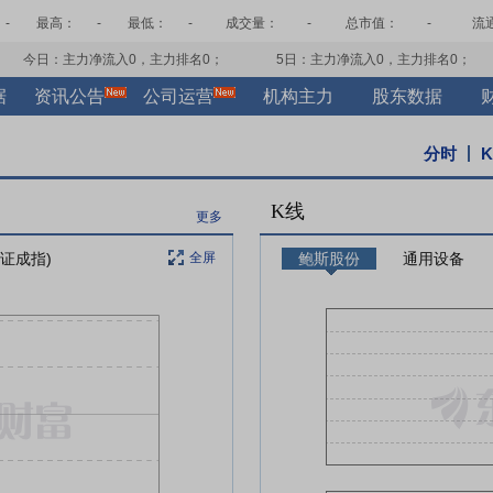
-
最高：
-
最低：
-
成交量：
-
总市值：
-
流
今日：主力净流入
0
，主力排名
0
；
5日：主力净流入
0
，主力排名
0
；
据
资讯公告
公司运营
机构主力
股东数据
分时
K线
更多
深证成指)
全屏
鲍斯股份
通用设备