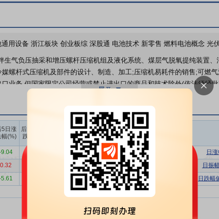
机构调研
2026年07月20日披露公司
2026年07月10日披露公司
2026年07月09日披露公司
他通用设备 浙江板块 创业板综 深股通 电池技术 新零售 燃料电池概念 光
伴生气负压抽采和增压螺杆压缩机组及液化系统、煤层气脱氧提纯装置、
冷媒螺杆式压缩机及部件的设计、制造、加工;压缩机易耗件的销售;可燃
出口业务,但国家限定公司经营或禁止进出口的商品和技术除外(依法须经批
内，公司主营业务包括压缩机、真空泵、液压泵等，是一家集研发、生产
上榜营业
上榜营业
上榜营业
后5日涨
后10日涨
部买入合
部卖出合
部买卖净
幅(%)
跌幅(%)
司聚焦高端流体机械零部件及成套设备的研发和制造，包括压缩机、真空
计(万)
计(万)
额合计(万)
的基础设备，需求与宏观经济发展高度关联，与国民经济的发展周期基本
-9.04
-4.07
4163.75
3533.29
630.46
日涨
0.32
-0.64
1084.54
3054.41
-1969.87
日振幅
能减排、进口替代”的产品理念，这一理念与国家倡导的节能减排、自主可
-5.61
-12.36
2277.83
3447.55
-1169.73
日跌幅
”目标深入推进以及绿色发展理念日益深入人心，公司迎来了更加有力的
方向。展望未来，公司将继续坚持“节能减排、进口替代”的战略定位，
，持续提升核心竞争力，稳步加快转型升级步伐。