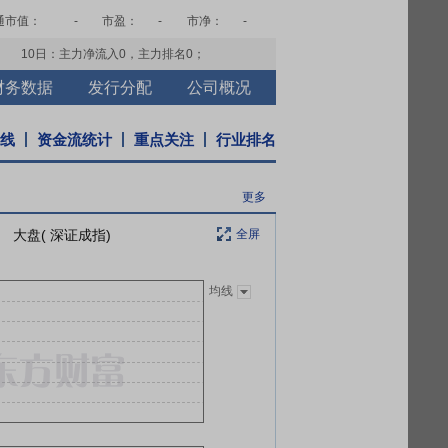
通市值：
-
市盈：
-
市净：
-
10日：主力净流入
0
，主力排名
0
；
财务数据
发行分配
公司概况
K线
资金流统计
重点关注
行业排名
更多
大盘( 深证成指)
全屏
均线