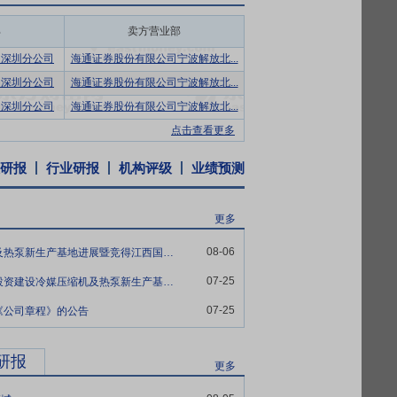
经验丰富、技能精湛的生产制造团队，凭借
效、精密的生产能力。公司全面推行以6S
部
卖方营业部
流程。依托强大的制造能力，公司确保每一
司深圳分公司
海通证券股份有限公司宁波解放北...
推进智能制造转型，实现自动化、信息化和
司深圳分公司
海通证券股份有限公司宁波解放北...
司深圳分公司
海通证券股份有限公司宁波解放北...
司已构建起完善的研发体系，打造了一支专
点击查看更多
建立健全知识产权管理制度，积极在国内外
产权77项。依托突出的科技研发优势，公司
研报
行业研报
机构评级
业绩预测
源源不断的创新动能。未来，公司将持续聚
更多
焦流体机械制造领域，树立了优质的企业形
08-06
鲍斯股份:关于投资建设冷媒压缩机及热泵新生产基地进展暨竞得江西国有建设用地使用权的公告
市场广泛认可，螺杆压缩机主机更是被评为
得客户长期信任。未来，公司将继续秉持匠
07-25
鲍斯股份:关于向全资子公司增资暨投资建设冷媒压缩机及热泵新生产基地的公告
名片。
07-25
《公司章程》的公告
研报
更多