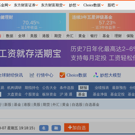
基金网
东方财富证券
东方财富期货
妙想
Choice数据
股吧
情
数据
全球
美股
港股
期货
外汇
黄金
银行
基金
理财
保险
全球财经快讯
行情中心
Choice数据
妙想大模型
交易
机构调研
期指持仓
公告大全
条件选股
财报
业绩报表
最新预告
分
大盘资金
个股资金
板块资金
沪 港 通
基金
基金净值
基金定投
基金
行
|
新股
|
基金
|
港股
|
美股
|
期货
|
外汇
|
黄金
|
自选股
|
自选基金
加自选
8-07 星期五 19:18:15）
名
融