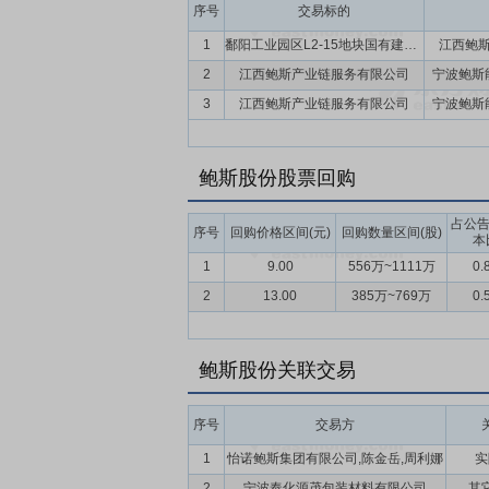
序号
交易标的
1
鄱阳工业园区L2-15地块国有建设用地使用权
江西鲍
2
江西鲍斯产业链服务有限公司
宁波鲍斯
3
江西鲍斯产业链服务有限公司
宁波鲍斯
鲍斯股份股票回购
占公
序号
回购价格区间(元)
回购数量区间(股)
本
1
9.00
556万~1111万
0.
2
13.00
385万~769万
0.
鲍斯股份关联交易
序号
交易方
1
怡诺鲍斯集团有限公司,陈金岳,周利娜
实
2
宁波奉化源茂包装材料有限公司
其