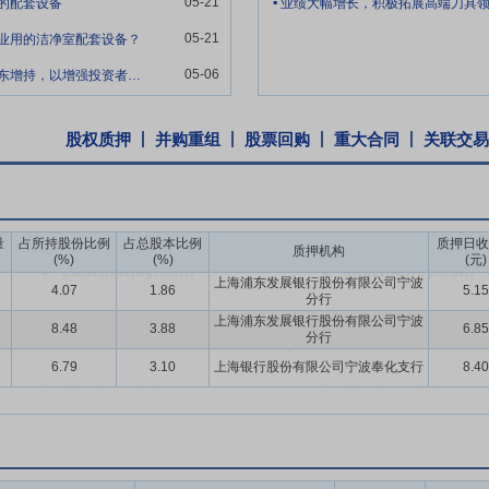
05-21
的配套设备
业绩大幅增长，积极拓展高端刀具
05-21
业用的洁净室配套设备？
05-06
目前公司股价在低位，建议公司开展回购或大股东增持，以增强投资者信心！
股权质押
并购重组
股票回购
重大合同
关联交易
量
占所持股份比例
占总股本比例
质押日收
质押机构
(%)
(%)
(元)
上海浦东发展银行股份有限公司宁波
4.07
1.86
5.15
分行
上海浦东发展银行股份有限公司宁波
8.48
3.88
6.85
分行
6.79
3.10
上海银行股份有限公司宁波奉化支行
8.40