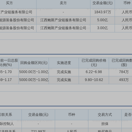
买方
卖方
交易金额(元)
币种
斯产业链服务有限公司
-
1843.97万
人民
能源装备股份有限公司
江西鲍斯产业链服务有限公司
5.00亿
人民
能源装备股份有限公司
江西鲍斯产业链服务有限公司
3.00亿
人民
告前一日总股
已完成回购价格
已完成回购
回购金额区间(元)
实施进度
比例(%)
(元)
(股)
85~1.70
5000.00万~1.00亿
完成实施
6.22~6.98
784万
59~1.17
5000.00万~1.00亿
完成实施
9.80~10.62
493万
关联关系
交易金额(元)
币种
交易方式
是否
际控制人
-
-
担保
它关联关系
721.99万
人民币
购买商品