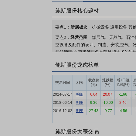
鲍斯股份核心题材
要点1：
所属板块
机械设备 通用设备 其
要点2：
经营范围
煤层气、天然气、石油
空设备及配件的设计、制造、安装;空气、
能源管理;自营和代理各类商品和技术的进
活动)。
鲍斯股份龙虎榜单
要点3：
压缩机、真空泵、液压泵
报告期
设备制造企业。
收盘价
涨跌幅
后1日涨
交易时间
相关
(元)
(%)
跌幅(%)
跌
要点4：
工业通用装备行业
报告期内，公
工业通用装备，是现代工业体系中不可或缺
2024-07-17
明细
6.64
20.07
-1.66
2018-06-14
明细
9.36
-10.00
2.46
要点5：
产品定位优势
公司始终秉持“节
2016-12-02
明细
27.43
-9.77
-4.56
略方向。随着我国制造业持续进步、“双碳
产品定位，为转型升级明确了清晰的目标与
替代进程，着力生产更高效、更环保的产品
鲍斯股份大宗交易