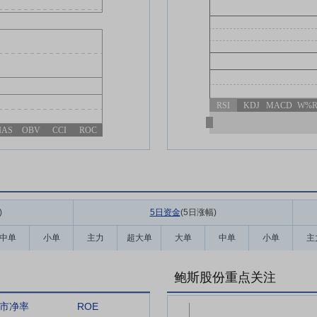
RSI
KDJ
MACD
W%
IAS
OBV
CCI
ROC
)
5日资金
(5日涨幅
)
中单
小单
主力
超大单
大单
中单
小单
主
鲍斯股份重点关注
市净率
ROE