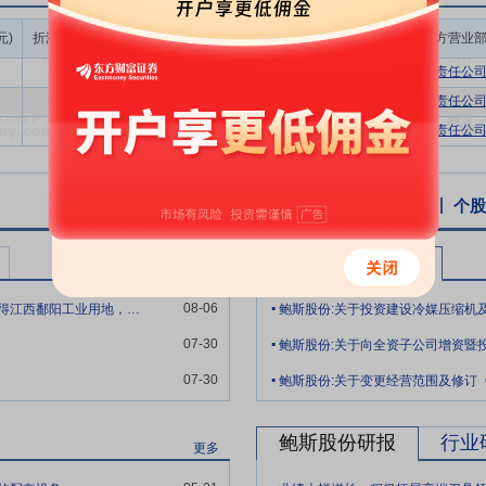
入与深厚积累，公司成功构建起行业领先的先进制造体系。公司拥有一支
品质奠定了坚实的人力基础。公司引进了国际领先的制造设备，形成了高
成交额/流通
元)
折溢率(%)
成交量(万股)
成交额(万元)
买方营业
市值(%)
、清扫、清洁、素养、安全六个维度规范现场作业，持续优化生产环境与
-6.14
362.97
1996.34
0.54%
华鑫证券有限责任公
对高端制造的严苛需求。未来，公司将继续以制造体系升级为重点，深入
-3.88
344.33
1790.52
0.52%
华鑫证券有限责任公
供质量领先、性能领先的卓越产品。
-6.81
40.00
208.00
0.06%
华鑫证券有限责任公
，坚持持续、稳定的研发投入，为技术突破和产品升级提供坚实保障。公
的高素质研发团队。在知识产权方面，公司注重技术成果的积累与保护，
长。截至报告期末，公司拥有各项有效专利474项，软件著作20项，知识
个股资讯
行业资讯
公告
互动易
个股
和优化，不断提升性能、可靠性和用户体验，为企业的长期稳健发展注入
新驱动转型升级和持续发展，更好满足市场和客户的多样化需求。
鲍斯股份公告
更多
和谐、坚持、专业”的企业价值观，秉持“快乐制造、制造快乐”的使命，聚
.
08-06
鲍斯股份(300441.SZ)：全资子公司1844万元竞得江西鄱阳工业用地，用于冷媒压缩机及热泵生产基地
研发能力和制造水平，确保产品性能精准匹配用户需求，以卓越品质得到
.
了完善的售前和售后服务体系，为客户提供及时、专业的全周期服务，赢
07-30
.
竞争力，以更优质的产品和服务回馈客户，让优质口碑成为企业最闪亮的
07-30
鲍斯股份:关于变更经营范围及修订
鲍斯股份研报
行业
更多
.