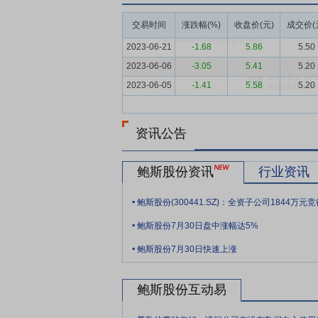
要点6：
制造能力优势
经过多年的持续投
高度的专业素养和精益求精的态度，为产品
交易时间
涨跌幅(%)
收盘价(元)
成交价(
原则为核心的制造管理体系，从整理、整顿
2023-06-21
-1.68
5.86
5.50
件产品稳定可靠、性能卓越，充分满足客户
2023-06-06
-3.05
5.41
5.20
数字化，不断提升制造能力水平，为客户提
2023-06-05
-1.41
5.58
5.20
要点7：
科技研发优势
公司重视科技创新
业结构合理、技术能力突出、富有创新精神
布局专利，累计申请和授权专利数量稳步增
资讯公告
高效推进新产品开发和现有产品的持续迭代
焦核心技术突破和前沿应用研究，以技术创
鲍斯股份资讯
行业资讯
要点8：
品牌口碑优势
公司坚持“学习、
.
象。公司凭借多年的积累和沉淀，不断提升
.
第五批全国制造业单项冠军产品。公司构建
鲍斯股份7月30日盘中涨幅达5%
.
心精神，通过技术创新和服务升级提升市场
鲍斯股份7月30日快速上涨
鲍斯股份互动易
.