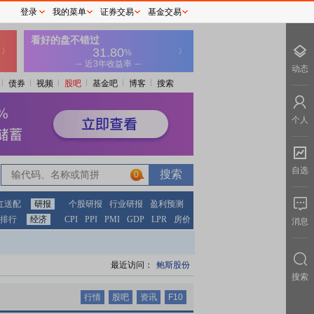
登录
我的菜单
证券交易
基金交易
动态
债券
视频
股吧
基金吧
博客
搜索
个人
自选
0
0
红送配
研报
个股研报
行业研报
盈利预测
排行
经济
CPI
PPI
PMI
GDP
LPR
房价
消息
最近访问：
鲍斯股份
搜索
行情
股吧
资讯
F10