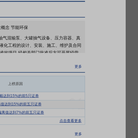
更多
于2026年07月17日接待8家机构调研
于2026年07月09日接待2家机构调研
于2026年07月08日接待2家机构调研
伏概念 节能环保
油气混输泵、大罐抽气设备、压力容器、真
气液化工程的设计、安装、施工、维护及合同
准的项目,经相关部门批准后方可开展经营
更多
、销售于一体的高端流体机械零部件及成套
上榜原因
泵和液压泵等业务板块。公司相关产品属于
保持一致。
幅达到15%的前5只证券
值达到15%的前五只证券
控发展战略高度契合，充分顺应了国家的战
偏离值达到7%的前五只证券
政策支持和广阔的发展机遇。公司一以贯之的
进一步深化与国家发展大局的对接，加快进口
点击查看更多
更多