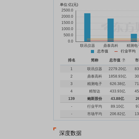
单位:
亿(元)
总市值
行业平均
排名
简称
总市值
?
市
1
联讯仪器
2279.20亿
83
2
鼎泰高科
1858.93亿
30
3
精测电子
626.38亿
71
4
精智达
433.93亿
45
139
鲍斯股份
43.88亿
2
-
行业平均
89.10亿
9
-
市场平均
206.82亿
13
深度数据