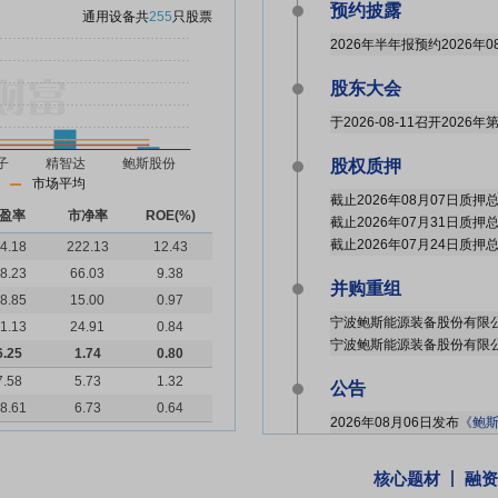
预约披露
通用设备
共
255
只股票
2026年半年报预约2026年0
股东大会
于2026-08-11召开202
股权质押
市场平均
盈率
市净率
ROE(%)
4.18
222.13
12.43
8.23
66.03
9.38
并购重组
8.85
15.00
0.97
1.13
24.91
0.84
6.25
1.74
0.80
7.58
5.73
1.32
公告
8.61
6.73
0.64
2026年08月06日发布
《鲍斯股份:
2026年07月25日发布
《鲍斯
2026年07月23日发布
《鲍斯
核心题材
融资