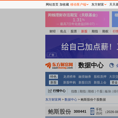
网站首页
加收藏
移动客户端
东方财富
天天
财经
焦点
股票
新股
期指
期权
行
数据中心
特色
龙虎榜单
融资融券
股权质押
大宗
新股
新股申购
新股日历
新股上会
资金
行情中心
指数
|
期指
|
期权
|
个股
|
板块
|
排
东方财富网
>
数据中心
> 鲍斯股份个股数据
鲍斯股份
300441
（2026-0