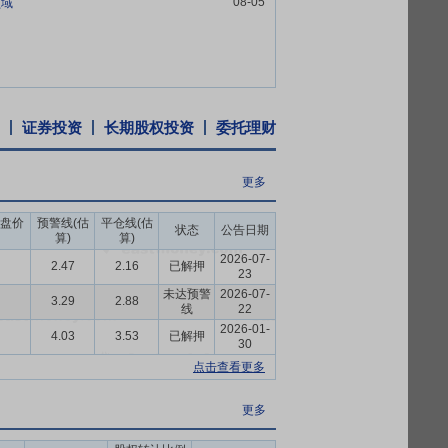
08-05
领域
证券投资
长期股权投资
委托理财
更多
盘价
预警线(估
平仓线(估
状态
公告日期
算)
算)
2026-07-
2.47
2.16
已解押
23
未达预警
2026-07-
3.29
2.88
线
22
2026-01-
4.03
3.53
已解押
30
点击查看更多
更多