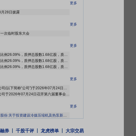
更多
8月28日披露
更多
6年第一次临时股东大会
更多
截止2026年08月07日质押总比例26.09%，质押总股数1.68亿股，质押总笔数6笔
截止2026年07月31日质押总比例26.09%，质押总股数1.68亿股，质押总笔数6笔
截止2026年07月24日质押总比例26.09%，质押总股数1.68亿股，质押总笔数6笔
更多
宁波鲍斯能源装备股份有限公司(以下简称“公司”)于2026年07月24日召开第六届董事会第三次会议,审议通过了《关于向全资子公司增资暨投资建设冷媒压缩机及热泵新生产基地的议案》。同意对全资子公司江西鲍斯产业链服务有限公司(以下简称“江西产业链”)以现金方式增加投资人民币50,000万元,并以江西产业链为实施主体投资建设冷媒压缩机及热泵新生产基地。近日,公司全资子公司江西鲍斯产业链服务有限公司通过江西省公共资源交易平台自然资源网上交易系统竞得鄱阳工业园区L2-15地块国有建设用地使用权。该宗地总面积为157604.54平方米,成交总价为人民币壹仟捌佰肆拾叁万玖仟柒佰元整(1843.97万元人民币)。
宁波鲍斯能源装备股份有限公司于2026年07月24日召开第六届董事会第三次会议审议通过《关于向全资子公司增资暨投资建设冷媒压缩机及热泵新生产基地的议案》,拟对全资子公司江西鲍斯产业链服务有限公司以现金方式增加投资人民币50,000万元,并以江西产业链为实施主体投资建设冷媒压缩机及热泵新生产基地,增资后江西产业链注册资本增加至人民币130,000万元,其中本公司持股84.62%,宁波鲍斯产业链服务有限公司持股15.38%。
更多
关于投资建设冷媒压缩机及热泵新生产基地进展暨竞得江西国有建设用地使用权的公告》
股份:第六届董事会第三次会议决议的公告》
等5条公告
股份:关于控股股东部分股份解除质押的公告》
融券
千股千评
龙虎榜单
大宗交易