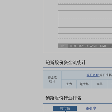
RSI
KDJ
MACD
W%R
DMI
B
鲍斯股份资金流统计
今日资金
(今日涨幅
资金流
统计
主力
超大单
大单
鲍斯股份行业排名
总市值
市盈率