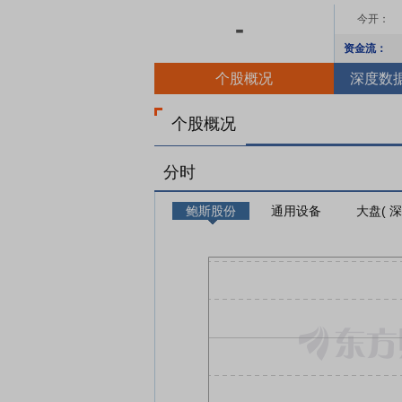
今开：
-
资金流：
个股概况
深度数
个股概况
分时
鲍斯股份
通用设备
大盘( 