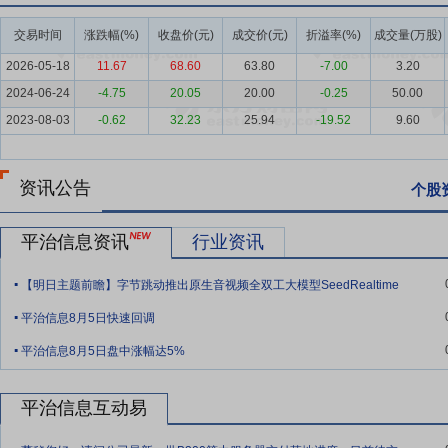
活动)。
交易时间
涨跌幅(%)
收盘价(元)
成交价(元)
折溢率(%)
成交量(万股)
要点3：
算力业务
算力业务作为公司近两年聚焦的主营业务，规模快
2026-05-18
11.67
68.60
63.80
-7.00
3.20
稳定性测试，并将服务器部署于通信运营商或第三方数据中心内。公司
流程服务，通过持续的技术保障确保算力高效、稳定输出。该项业务采
2024-06-24
-4.75
20.05
20.00
-0.25
50.00
2023-08-03
-0.62
32.23
25.94
-19.52
9.60
要点4：
其他通信业务产品
公司其他通信业务产品主要包括通信设备
模式以TO B为主，主要客户为国内通信运营商，主要通过参与通信运
品。
资讯公告
个股
要点5：
算力行业
算力已成为数字经济的核心生产力，2024-2025年
数字经济发展工作要点》，提出提升数字经济核心竞争力，促进科技创
平治信息资讯
行业资讯
业集群，推动数据产业、数据标注产业高质量发展，支持人工智能技术创新
.
案》，强调深度挖掘人工智能应用场景，积极开展人工智能高质量数据
【明日主题前瞻】字节跳动推出原生音视频全双工大模型SeedRealtime
.
终端及智能制造装备。2025年8月，国务院发布《关于深入实施"人工智
平治信息8月5日快速回调
域广泛深度融合，新一代智能终端、智能体等应用普及率超70%；到2
.
平治信息8月5日盘中涨幅达5%
增长极；到2035年，全面步入智能经济和智能社会发展新阶段。202
济和社会发展第十五个五年规划的建议》，提出全面实施“人工智能+”
社会治理相结合，抢占人工智能产业应用制高点，全方位赋能千行百业。
平治信息互动易
促进新一代智能终端和智能体加快推广，推动重点行业领域人工智能商
.