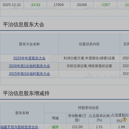
2025-12-31
-24.93
17909
20266
-2357
-11
平治信息股东大会
股东大会名称
议题涉及内容
召
2025年年度股东大会
利润分配方案,年度报告(摘要)议案
202
2026年第1次临时股东大会
关联交易议案,增发新股的议案
202
2025年第3次临时股东大会
-
202
平治信息股东增减持
持股变动信息
股东名称
占流通股比
变动数量(万
占总股本比例
增减
股)
(%)
(%)
福建齐智兴股权投资合伙企业(有限合伙)
减持
211.00
1.51
1.89