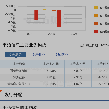
第一季
第二季
第三季
第四季
平治信息主要业务构成
统计截止日期：
2025-
按产品分
按行业分
按地区分
主营构成
主营收入(元)
主营成本(元)
主营利润(
通信设备制造
5.13亿
5.03亿
1042.9
算力业务
2.81亿
2.33亿
4746.2
运营商权益类业务
2.14亿
1.87亿
2737.1
发行分配
平治信息股本结构