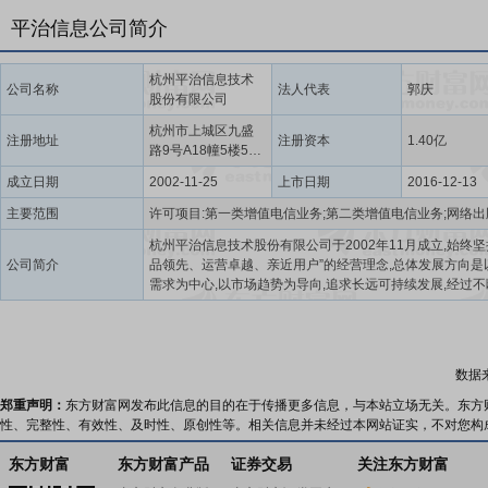
平治信息公司简介
杭州平治信息技术
公司名称
法人代表
郭庆
股份有限公司
杭州市上城区九盛
注册地址
注册资本
1.40亿
路9号A18幢5楼518
室
成立日期
2002-11-25
上市日期
2016-12-13
主要范围
杭州平治信息技术股份有限公司于2002年11月成立,始终坚
公司简介
品领先、运营卓越、亲近用户”的经营理念,总体发展方向是
需求为中心,以市场趋势为导向,追求长远可持续发展,经过
壮大,平治信息于2016年12月成功上市,登录深圳证券交易
板,证券简称:平治信息,证券代码:300571。公司目前的主
智慧家庭业务为主,5G通信业务为辅。公司智慧家庭业务及
信业务的销售模式以TOB为主,主要客户为国内通信运营商,
数据
过参与通信运营商的招投标获取订单。公司经营理念为快
低成本、高质量、优服务,以市场需求为第一导向,对市场需
郑重声明：
东方财富网发布此信息的目的在于传播更多信息，与本站立场无关。东方
敏锐的洞察力和把控能力。公司目前主营业务具体可分为
性、完整性、有效性、及时性、原创性等。相关信息并未经过本网站证实，不对您构
庭业务和5G通信业务,其中智慧家庭业务为公司的核心业务
智慧家庭业务2019年4月,公司收购深圳兆能讯通51%股权,
东方财富
东方财富产品
证券交易
关注东方财富
能专业从事宽带网络终端设备,通信网络设备、移动通信网