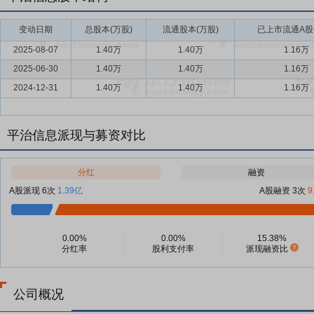
变动日期
总股本(万股)
流通股本(万股)
已上市流通A股
2025-08-07
1.40万
1.40万
1.16万
2025-06-30
1.40万
1.40万
1.16万
2024-12-31
1.40万
1.40万
1.16万
平治信息派现与募资对比
分红
融资
A股派现 6次
1.39亿
A股融资 3次
9
0.00%
0.00%
15.38%
分红率
股利支付率
派现融资比
公司概况