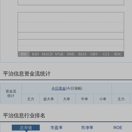
RSI
KDJ
MACD
W%R
DMI
BIAS
OBV
CCI
ROC
平治信息资金流统计
今日资金
(今日涨幅
)
资金流
统计
主力
超大单
大单
中单
小单
主力
平治信息行业排名
总市值
市盈率
市净率
ROE