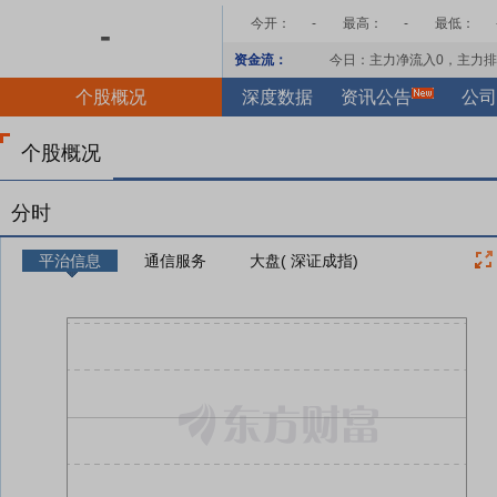
今开：
-
最高：
-
最低：
-
资金流：
今日：主力净流入
0
，主力排
个股概况
深度数据
资讯公告
公司
个股概况
分时
平治信息
通信服务
大盘( 深证成指)