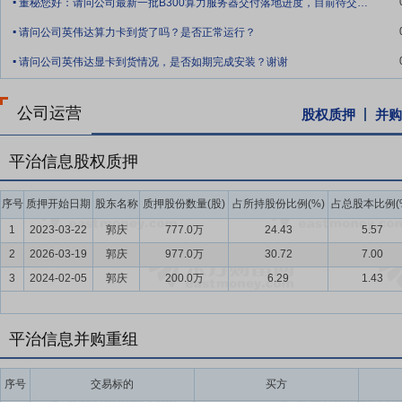
态繁荣。实施超大规模智算集群、算电协同等新基建工程，加强全国一
董秘您好：请问公司最新一批B300算力服务器交付落地进度，目前待交付/已到
.
要点6：
与通信运营商的合作优势
公司业务为To B类销售，客户主
请问公司英伟达算力卡到货了吗？是否正常运行？
.
务的企业资质遴选较为严格，涉及供应商的管理体系、研发实力、技术
请问公司英伟达显卡到货情况，是否如期完成安装？谢谢
新进入者在技术和制造工艺、资质认证等方面存在一定的壁垒。公司凭
的优势，综合实力深受通信运营商的认可，为通信运营商的入围企业和
公司运营
股权质押
并购
要点7：
资质及认证优势
通信设备的生产销售需要满足通信行业标准
及认证都进行了严格的规定。行业内设备供应商必须拥有ISO9000
平治信息股权质押
行进网许可制度，根据工信部要求获得无线电发射设备型号核准证和进
经营所需的相关资质及认证。
序号
质押开始日期
股东名称
质押股份数量(股)
占所持股份比例(%)
占总股本比例(
要点8：
产品、技术研发优势
公司坚持以市场为导向，以客户为中心
1
2023-03-22
郭庆
777.0万
24.43
5.57
效率高的产品、技术研发体系。在完成原有产品迭代更新的同时，根据不
2
2026-03-19
郭庆
977.0万
30.72
7.00
势，进行技术储备和产品预研；通过自主开发、与业内其他厂商、高校
3
2024-02-05
郭庆
200.0万
6.29
1.43
用研发和商业化应用，赋能智慧工厂场景、探索智慧家庭场景应用，增
要点9：
营销及售后优势
通信运营商集团公司下属省级及地级分公司
平治信息并购重组
的拓展至关重要。公司通信设备业务和算力服务业务致力于服务通信运
前，公司的产品及售后服务已覆盖全国31个省及直辖市。
序号
交易标的
买方
要点10：
供应链及成本优势
公司具有完善的供应链保障管理体系，将