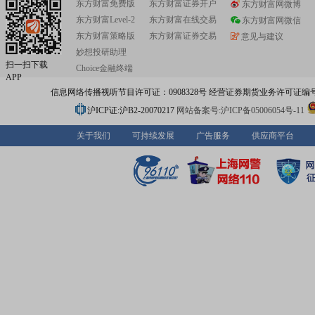
东方财富免费版
东方财富证券开户
东方财富网微博
设备等的研发、生产、销售和服务,主营智慧家庭网关(GPO
东方财富Level-2
东方财富在线交易
IPTV/OTT终端等网络智能终端设备。鉴于智慧家庭市场和
东方财富网微信
衍生市场规模未来几年将持续保持高速增长的态势,借助深
东方财富策略版
东方财富证券交易
意见与建议
业务开展中所积累的在宽带网络和移动通信网络等新技术
妙想投研助理
应用能力,利用公司的平台优势和市场经验,公司积极布局智
扫一扫下载
Choice金融终端
产品以及5G通信衍生市场,为公司寻找新的利润增长点。目
APP
家庭业务的产品主要分为两大类,一是宽带网络终端设备,二是
信息网络传播视听节目许可证：0908328号 经营证券期货业务许可证编号：91310
泛智能终端设备。2、5G通信业务目前公司的5G通信设备
括5G基站天线、5G小基站和OTN设备。5G基站天线的品
沪ICP证:沪B2-20070217
网站备案号:沪ICP备05006054号-11
5G多模基站电调天线、多频段(含700M)天线(包括4448天
444天线及单4天线)等,5G小基站主要为5G扩展型皮基站,O
关于我们
可持续发展
广告服务
供应商平台
备包括电信接入型M-OTN设备、小型化移动OTN采集设备,
5G基站天线和5G小基站均已实现批量出货,OTN设备已完
测试。平治信息的发展也获得了外界的认可,2018年至目前
信息荣获“2018年中国互联网百强企业”、“中国创业板上市
值五十强”、“最具投资价值上市公司”等众多奖项。今后,平
将再接再厉,进一步注重内生性增长,并结合外延式发展,把
庭的发展机遇,不断壮大平治信息实力,为投资者创造更高的