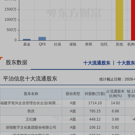
股东数据
十大流通股东
十大股东
平治信息十大流通股东
统计截止日期：
2026-
占流通股本
较上
股东名称
股份类型
持股数(万股)
比例(%)
变动
福建齐智兴企业管理合伙企业(有限合伙)
A股
1714.10
14.82
郭庆
A股
795.15
6.88
王纪娜
A股
448.12
3.88
-
浙报数字文化集团股份有限公司
A股
106.12
0.92