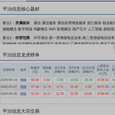
平治信息核心题材
要点1：
所属板块
通信 通信服务 通信应用增值服务 浙江板块 创业板综 
储能概念 数字阅读 鸿蒙概念 WiFi 影视概念 国产芯片 人工智能 虚拟现
要点2：
经营范围
许可项目:第一类增值电信业务;第二类增值电信业务
版物制作;信息网络传播视听节目;电影发行;广播电视节目传送;建设工
具体经营项目以审批结果为准)。一般项目:软件开发;通信设备销售;信息
平治信息龙虎榜单
制作服务;会议及展览服务;礼仪服务;微特电机及组件制造;光缆制造;光
移动通信设备制造;光通信设备制造;音响设备制造;数字家庭产品制造;家
上榜营业
上
收盘价
涨跌幅
后1日涨
后5日涨
后10日涨
终端设备制造;终端测试设备制造;网络设备制造;广播电视设备制造(不含
交易时间
相关
部买入合
部
(元)
(%)
跌幅(%)
跌幅(%)
跌幅(%)
计(万)
件销售;通讯设备销售;电子元器件批发;国内贸易代理;互联网销售(除销售
2026-05-14
明细
66.48
5.54
-7.60
-10.63
-25.36
8738.52
9
电子器件销售;电子元器件与机电组件设备销售;终端测试设备销售;物联
2026-05-07
视频监控系统销售;通讯设备修理;物联网设备制造;智能家庭消费设备制
明细
57.58
11.76
0.73
15.46
3.18
9475.55
13
件零售;电力电子元器件销售;电子真空器件销售;集成电路芯片及产品销
2026-05-06
明细
51.52
16.17
11.76
22.26
23.85
8768.60
1
用视听设备销售;电子专用设备销售;云计算设备销售;广播电视传输设备
售;计算机软硬件及辅助设备批发;计算器设备销售;软件销售;电子产品销
平治信息大宗交易
含危险化学品);服装服饰零售;针纺织品销售;化妆品零售;金属工具销售