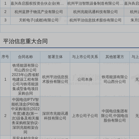
理流程来支撑管控，通过采用系统管理方法来确保整个供应链系统处于
1
嘉兴犇启股权投资合伙企业(有限合伙)
杭州平治智凯设备制造有限公司,杭州平治信息技术股份有限公司
新技术、新材料的机会，在出现供需关系不平衡的情况时，能得到物资
2
杭州蓝胖子物流产业有限公司
杭州兆能讯通科技有限公司
杭州
3
天昕电子(成都)有限公司
杭州平治信息技术股份有限公司
朱月
要点11：
中选中国电信天翼网关4.0集中采购项目(2022年度)进展暨签
有限公司签订的《中国电信天翼网关4.0(无频无语音及无频型)集中采购项
同”)为深圳兆能日常经营合同,合同含税金额约为6,400万元。本次
平治信息重大合同
限公司(以下简称“深圳兆能”)成为中国电信天翼网关4.0(无频无语音及
国电信集团有限公司、中国电信股份有限公司签订的《中国电信天翼网关4.
序号
合同名称
签署主体
与上市公司关系
其他签署方
与上
架协议-深圳兆能》。本次框架合同项目属于深圳兆能的主营业务,将对
铁塔能源有限公
术、人员能够保证本项目的顺利履行,公司主要业务不会因此而对中国
司山西分公司
2023年山西省邮
杭州平治信息技
铁塔能源有限公
1
电建设工程有限
公司本身
无
术股份有限公司
司山西分公司
公司与铁塔能源
集成型备电项目
采购合同
中国电信IPTV智
能机顶盒(P60)集
中采购项目(2022
中国电信集团有
年度)遴选(第一
深圳市兆能讯通
2
上市公司子公司
限公司,中国电信
无
次)设备及相关服
科技有限公司
股份有限公司
务采购框架协议-
深圳兆能框架合
同
平安乡村信息化