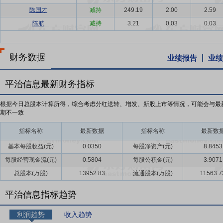
陈国才
减持
249.19
2.00
2.59
陈航
减持
3.21
0.03
0.03
财务数据
业绩报告
业绩
平治信息最新财务指标
根据今日总股本计算所得，综合考虑分红送转、增发、新股上市等情况，可能会与最
期不一致
指标名称
最新数据
指标名称
最新数
基本每股收益(元)
0.0350
每股净资产(元)
8.8453
每股经营现金流(元)
0.5804
每股公积金(元)
3.9071
总股本(万股)
13952.83
流通股本(万股)
11563.7
平治信息指标趋势
利润趋势
收入趋势