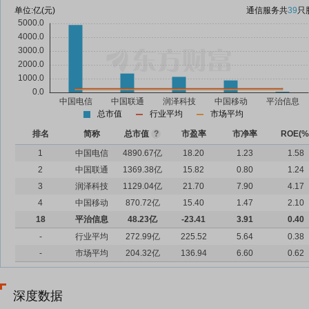
单位:
亿(元)
通信服务
共
39
只
总市值
行业平均
市场平均
排名
简称
总市值
?
市盈率
市净率
ROE(%
1
中国电信
4890.67亿
18.20
1.23
1.58
2
中国联通
1369.38亿
15.82
0.80
1.24
3
润泽科技
1129.04亿
21.70
7.90
4.17
4
中国移动
870.72亿
15.40
1.47
2.10
18
平治信息
48.23亿
-23.41
3.91
0.40
-
行业平均
272.99亿
225.52
5.64
0.38
-
市场平均
204.32亿
136.94
6.60
0.62
深度数据