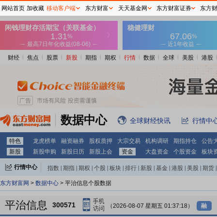
网站首页
加收藏
移动客户端
东方财富
天天基金网
东方财富证券
东方
财经
焦点
股票
新股
期指
期权
行情
数据
全球
美股
港股
数据中心
全球财经快讯
行情中
特色
龙虎榜单
融资融券
股权质押
大宗交易
机构调研
期指持仓
公告
新股
新股申购
新股日历
新股上会
资金
大盘资金
个股资金
板块
行情中心
指数
|
期指
|
期权
|
个股
|
板块
|
排行
|
新股
|
基金
|
港股
|
美股
|
期货
|
外汇
|
黄金
|
自选股
|
自选基金
东方财富网
>
数据中心
> 平治信息个股数据
平治信息
300571
（2026-08-07 星期五 01:37:18）
融