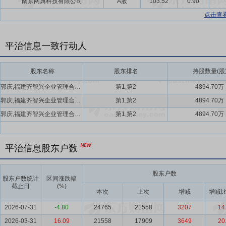
南京网典科技有限公司
A股
103.52
0.90
点击查
平治信息一致行动人
股东名称
股东排名
持股数量(股
郭庆,福建齐智兴企业管理合伙企业(有限合伙)
第1,第2
4894.70万
郭庆,福建齐智兴企业管理合伙企业(有限合伙)
第1,第2
4894.70万
郭庆,福建齐智兴企业管理合伙企业(有限合伙)
第1,第2
4894.70万
平治信息股东户数
股东户数
股东户数统计
区间涨跌幅
截止日
(%)
本次
上次
增减
增减比
2026-07-31
-4.80
24765
21558
3207
14
2026-03-31
16.09
21558
17909
3649
20