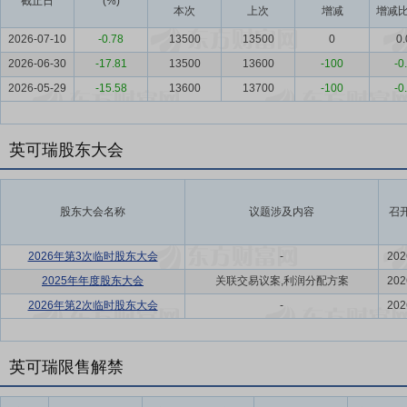
截止日
(%)
本次
上次
增减
增减比
2026-07-10
-0.78
13500
13500
0
0.
2026-06-30
-17.81
13500
13600
-100
-0
2026-05-29
-15.58
13600
13700
-100
-0
英可瑞股东大会
股东大会名称
议题涉及内容
召
2026年第3次临时股东大会
-
202
2025年年度股东大会
关联交易议案,利润分配方案
202
2026年第2次临时股东大会
-
202
英可瑞限售解禁