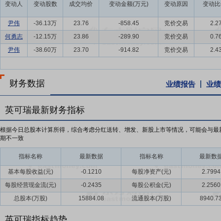
变动人
变动股数
成交均价
变动金额(万元)
变动原因
变动比
尹伟
-36.13万
23.76
-858.45
竞价交易
2.2
何勇志
-12.15万
23.86
-289.90
竞价交易
0.7
尹伟
-38.60万
23.70
-914.82
竞价交易
2.4
财务数据
业绩报告
业绩
英可瑞最新财务指标
根据今日总股本计算所得，综合考虑分红送转、增发、新股上市等情况，可能会与最
期不一致
指标名称
最新数据
指标名称
最新数
基本每股收益(元)
-0.1210
每股净资产(元)
2.7994
每股经营现金流(元)
-0.2435
每股公积金(元)
2.2560
总股本(万股)
15884.08
流通股本(万股)
8940.7
英可瑞指标趋势