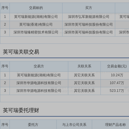
要点10：
品牌及客户优势
公司始终坚持产品质量和客户优先的理念，
了产品的高效率、高可靠性，为客户提供了高性价比的产品。产品种类
序号
交易标的
买方
方案。“英可瑞”产品在客户中积累了一定的品牌优势。
1
英可瑞新能源(湖南)有限公司
深圳市弘军新能源有限公司
英可瑞
要点11：
良好的运营管理能力
公司一直秉承“求实、创新、互惠、共
2
英可瑞(香港)有限公司
深圳市英可瑞科技股份有限公司
硬、稳定的管理团队，以及经验丰富的研发人才。同时，公司逐步建立
3
深圳市瑞臻精密技术有限公司
深圳市英可瑞科技股份有限公司
深圳
能，为公司未来的持续向上发展提供人才保障。
要点12：
向全资子公司增加注册资本
2022年7月6日公司对外公告
英可瑞关联交易
册资本的议案》,为满足全资子公司深圳市英可瑞直流技术有限公司(以下
元。本次增资完成后,英可瑞直流注册资本由原人民币1,000万元增加至
序号
交易方
关联关系
交易金额(元)
构成关联交易,也不构成《上市公司重大资产重组管理办法》规定的重
1
英可瑞新能源(湖南)有限公司
其它关联关系
10.24万
在董事会决策权限内,该事项无需提交股东大会审议。公司本次向全资
求,促进良性运营和可持续发展,符合公司发展方向。
2
深圳市华源电源科技有限公司
其它关联关系
107.47万
3
深圳市华源电源科技有限公司
其它关联关系
523.17万
英可瑞委托理财
序号
委托方
与上市公司关系
理财产品名称