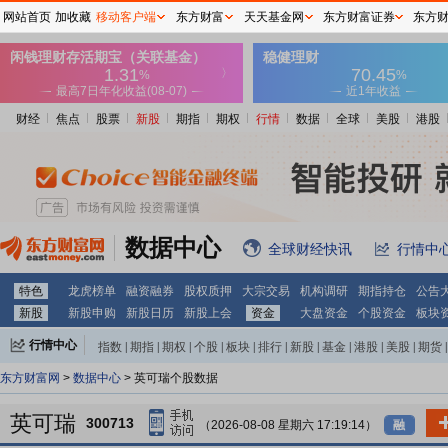
网站首页
加收藏
移动客户端
东方财富
天天基金网
东方财富证券
东方
财经
焦点
股票
新股
期指
期权
行情
数据
全球
美股
港股
数据中心
全球财经快讯
行情中
特色
龙虎榜单
融资融券
股权质押
大宗交易
机构调研
期指持仓
公告
新股
新股申购
新股日历
新股上会
资金
大盘资金
个股资金
板块
行情中心
指数
|
期指
|
期权
|
个股
|
板块
|
排行
|
新股
|
基金
|
港股
|
美股
|
期货
|
外汇
|
黄金
|
自选股
|
自选基金
东方财富网
>
数据中心
> 英可瑞个股数据
英可瑞
300713
（2026-08-08 星期六 17:19:14）
融