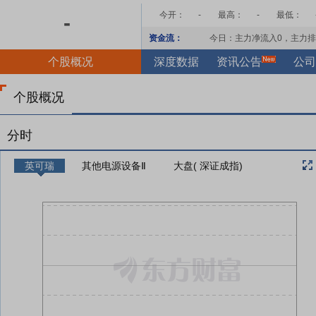
今开：
-
最高：
-
最低：
-
资金流：
今日：主力净流入
0
，主力排
个股概况
深度数据
资讯公告
公司
个股概况
分时
英可瑞
其他电源设备Ⅱ
大盘( 深证成指)