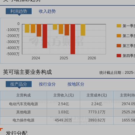
利润趋势
收入趋势
第一季
第二季
第三季
第四季
英可瑞主要业务构成
统计截止日期：
2025-
按产品分
按行业分
按地区分
主营构成
主营收入(元)
主营成本(元)
主营利润(
电动汽车充电电源
2.54亿
2.24亿
2974.0
其他电源
1.03亿
7773.17万
2525.2
电力操作电源
4549.20万
2893.62万
1655.5
发行分配