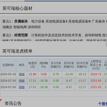
英可瑞核心题材
要点1：
所属板块
电力设备 其他电源设备Ⅱ 其他电源设备Ⅲ 广东板块 破
池概念 智能电网 深圳特区
要点2：
经营范围
计算机软件及信息技术的技术开发、咨询和销售;投资
销售(不含限制项目)。(经营范围中属于法律、行政法规、国务院决定规定
生产、咨询和销售;新能源汽车配套设备的技术开发、生产、咨询和销售
英可瑞龙虎榜单
产、销售、咨询与维护;新能源汽车充电站点设计开发、建设、运营与维
软件的开发、生产、销售、咨询与维护;新能源汽车充电站、可再生能
上榜营业
上
收盘价
涨跌幅
后1日涨
后5日涨
后10日涨
造;货物及技术进出口;房屋租赁。(经营范围中属于法律、行政法规、国
交易时间
相关
部买入合
部
(元)
(%)
跌幅(%)
跌幅(%)
跌幅(%)
计(万)
要点3：
电动汽车充电电源产品
公司的电动汽车充电电源产品包括：
2025-03-19
明细
21.86
4.69
-5.76
-21.45
-28.13
3310.73
17
电系统通常划分为交流充电系统和直流充电系统。公司主要提供直流充
2024-07-24
明细
17.01
-18.38
-5.06
-8.47
-13.17
2251.45
1
流电网连接，可以为电动汽车提供直流大功率电源的供电装置。
2024-07-24
明细
17.01
-18.38
-5.06
-8.47
-13.17
2251.45
1
要点4：
电力操作电源产品
公司电力操作电源产品主要包括电力操作
在：电力、通信、冶金、化工、石油等行业，作为变、配电系统中不可
故照明及断路器分、合闸操作等动力负荷，不间断提供直流电源的设备
资讯公告
个股