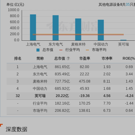
单位:
亿(元)
其他电源设备Ⅱ
共
35
只
总市值
行业平均
市场平均
排名
简称
总市值
?
市盈率
市净率
ROE(%
1
上海电气
861.65亿
82.00
1.93
0.69
2
东方电气
835.49亿
22.22
2.02
3.44
3
麦格米特
727.75亿
475.08
8.11
1.43
4
中国动力
685.92亿
45.93
1.68
1.45
32
英可瑞
20.22亿
-19.36
4.56
-4.24
-
行业平均
182.16亿
170.25
7.70
-1.44
-
市场平均
206.82亿
138.61
6.73
0.64
深度数据