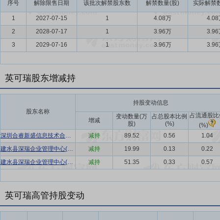
序号
解除限售日期
该批次解禁股东数
解禁数量(股)
实际解禁数
1
2027-07-15
1
4.08万
4.0
2
2028-07-17
1
3.96万
3.9
3
2029-07-16
1
3.96万
3.9
英可瑞股东增减持
持股变动信息
股东名称
占流通股比
变动数量(万
占总股本比例
增减
股)
(%)
(%)
深圳合睿新盛信息技术合伙企业(有限合伙)
减持
89.52
0.56
1.04
建水县深瑞企业管理中心(有限合伙)
减持
19.99
0.13
0.22
建水县深瑞企业管理中心(有限合伙)
减持
51.35
0.33
0.57
英可瑞高管持股变动