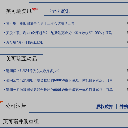
要点5：
其他电源产品
公司其他电源产品主要包括通信电源、电动汽
英可瑞资讯
行业资讯
力行业等行业。
.
要点6：
新能源汽车充电行业
在政策引导与市场需求的双重驱动下，新
英可瑞：第四届董事会第十三次会议决议公告
.
能源汽车销量达1,387.5万辆，新增充电基础设施727.4万个，桩车增
美股谷歌、SpaceX涨超2%，纳斯达克金龙中国指数收涨1.08%；亚马逊已正式向美国联邦通信委员会（FCC）提交申请，计划发射5000颗卫星；国家数据局鼓励基于词元应用商业模式创新——《投资早参》
全国充电基础设施累计数量达2,009.2万个，同比增长49.7%。
.
英可瑞7月28日快速上涨
要点7：
电力操作电源行业
根据国家能源局发布的2025年全国电力统计
太阳能发电装机容量12.0亿千瓦，同比增长35.4%；风电装机容量6
英可瑞互动易
扩大的市场需求。
.
要点8：
技术优势
公司被认定为国家高新技术企业，公司业务属于技
请问截止6月24号股东人数是多少？
术研发，并保持一定的前瞻性，能够根据客户需要及时提供新产品，进
.
请问公司与浪潮电子联合推出的600kW重卡超充一体机目前试点、订单及量产进展如
公司对技术研发持续高投入，公司注重人才引进与培养，组建了优秀的
.
且不断增加新的骨干人员。
请问公司与浪潮信息联合推出的600kW重卡超充一体机目前试点、订单及量产进展如何
要点9：
成本控制优势
公司在多年经营过程中，较为注重供应链体系
提高采购效率，控制采购成本；其次，随着公司业务的快速增长，采购
公司运营
股权质押
并购
艺设计，在部件小型化、标准化方面取得良好进展，降低单位产品的制
的降低。
英可瑞并购重组