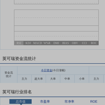
RSI
KDJ
MACD
W%R
DMI
BIAS
OBV
CCI
ROC
英可瑞资金流统计
今日资金
(今日涨幅
)
资金流
统计
主力
超大单
大单
中单
小单
主力
英可瑞行业排名
总市值
市盈率
市净率
ROE