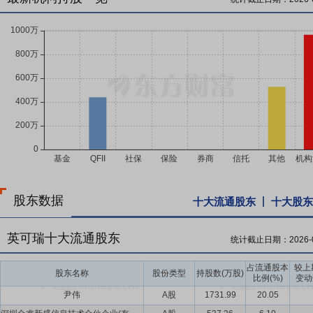
股东数据
十大流通股东
十大股东
英可瑞十大流通股东
统计截止日期：
2026-
占流通股本
较上
股东名称
股份类型
持股数(万股)
比例(%)
变动
尹伟
A股
1731.99
20.05