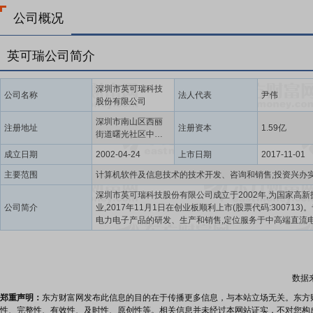
公司概况
英可瑞公司简介
深圳市英可瑞科技
公司名称
法人代表
尹伟
股份有限公司
深圳市南山区西丽
注册地址
注册资本
1.59亿
街道曙光社区中山
园路1001号TCL科
成立日期
2002-04-24
上市日期
2017-11-01
学园区E1栋1101
主要范围
深圳市英可瑞科技股份有限公司成立于2002年,为国家高新
公司简介
业,2017年11月1日在创业板顺利上市(股票代码:300713)
电力电子产品的研发、生产和销售,定位服务于中高端直流
统制造商,以拥有自主知识产权为基础,在经营过程中坚持走
发,技术创新的道路,为客户提供设备配套及其服务,实现企
客户价值共同成长。公司成立二十多年来,英可瑞一直在努
高素质研发团队,积极担当电源行业技术创新的探索者和实践
数据
后获得多项国家发明专利技术和软件著作权。同时我们坚
符合国标和欧美标准的高品质产品,锻造专业化的营销服务
郑重声明：
东方财富网发布此信息的目的在于传播更多信息，与本站立场无关。东方
目前公司产品广泛应用于汽车、电力、铁路、冶金、通信等
性、完整性、有效性、及时性、原创性等。相关信息并未经过本网站证实，不对您构