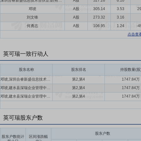
深圳合睿新盛信息技术合伙企业(有限合伙)
A股
527.26
6.10
邓琥
A股
305.14
3.53
29
刘文锋
A股
273.32
3.16
何勇志
A股
106.95
1.24
-4
点击查
英可瑞一致行动人
股东名称
股东排名
持股数量(股
邓琥,深圳合睿新盛信息技术合伙企业(有限合伙)
第2,第4
1747.84万
邓琥,建水县深瑞企业管理中心(有限合伙)
第2,第4
1747.84万
邓琥,建水县深瑞企业管理中心(有限合伙)
第2,第4
1747.84万
英可瑞股东户数
股东户数
股东户数统计
区间涨跌幅