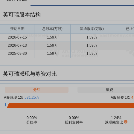
英可瑞股本结构
变动日期
总股本(万股)
流通股本(万股)
已上
2026-07-15
1.59万
1.59万
2026-07-13
1.59万
1.59万
2025-09-30
1.59万
1.59万
英可瑞派现与募资对比
分红
融资
A股派现 1次
531.25万
A股融资 1次
4
0.00%
0.00%
1.24%
分红率
股利支付率
派现融资比