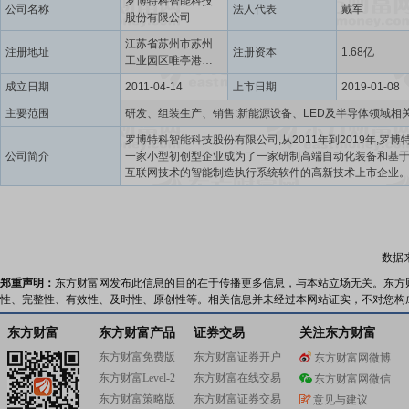
罗博特科智能科技
公司名称
法人代表
戴军
股份有限公司
江苏省苏州市苏州
注册地址
注册资本
1.68亿
工业园区唯亭港浪
路3号
成立日期
2011-04-14
上市日期
2019-01-08
主要范围
罗博特科智能科技股份有限公司,从2011年到2019年,罗博
公司简介
一家小型初创型企业成为了一家研制高端自动化装备和基
互联网技术的智能制造执行系统软件的高新技术上市企业
持续推动技术创新,赋能国家支柱产业和战略性新兴产业,致
为全球清洁能源与硅光子芯片领域智能装备的行业标杆。
科不断加大自主研发、设计出满足客户需求的高精度、高
智能制造解决方案,持续为客户、为全体投资者、为员工、
创造持久的价值。
数据
郑重声明：
东方财富网发布此信息的目的在于传播更多信息，与本站立场无关。东方
性、完整性、有效性、及时性、原创性等。相关信息并未经过本网站证实，不对您构
东方财富
东方财富产品
证券交易
关注东方财富
东方财富免费版
东方财富证券开户
东方财富网微博
东方财富Level-2
东方财富在线交易
东方财富网微信
东方财富策略版
东方财富证券交易
意见与建议