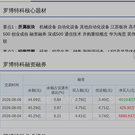
罗博特科核心题材
要点1：
所属板块
机械设备 自动化设备 其他自动化设备 江苏板块 高市
500 创业成份 融资融券 深成500 通信技术 并购重组概念 华为海思 英
联
要点2：
经营范围
研发、组装生产、销售:新能源设备、LED及半导
备;承接自动化专用设备及智能装备的定制及销售;自产产品相关零部件
罗博特科融资融券
进出口业务,并提供相关技术咨询、开发等服务。(依法须经批准的项目,
要点3：
高精密智能制造设备及系统
公司主营业务产品为高精密智能
融资
下游应用领域为光电子及半导体、光伏。
交易时间
余额占流通市
余额(元)
买入额(元)
偿还额(元)
净买入(元
值比(%)
要点4：
智能制造装备行业
（一）全球情况 全球新一轮科技革命和
2026-08-06
44.69亿
5.84
2.79亿
3.40亿
-6018.83
度融合，为制造业高端化、智能化、绿色化发展赋予重大历史机遇。智
2026-08-05
节智能化的必备物质基础，更是智能制造产业的核心载体。当前各工业
45.29亿
5.87
4.75亿
4.71亿
425.30万
际层面，该产业发展势头强劲，主要集聚于欧美及亚洲地区，德国、美国
2026-08-04
45.25亿
6.21
4.41亿
3.74亿
6680.63
我国智能制造实现跨越式发展。截至2025年底，全国已建成包括15家领级
系。人工智能技术已深度融入生产流程，渗透至领航工厂70%以上的业