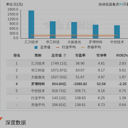
单位:
亿(元)
自动化设备
共
94
只
总市值
行业平均
市场平均
排名
简称
总市值
?
市盈率
市净率
ROE(%
1
汇川技术
1749.11亿
36.90
4.81
2.83
2
华工科技
1071.87亿
63.07
9.17
5.61
3
大族激光
1027.03亿
51.67
4.97
1.87
4
罗博特科
854.80亿
-1080.82
52.58
-2.35
5
中控技术
818.72亿
206.71
8.16
0.75
-
行业平均
143.12亿
138.83
6.25
1.39
-
市场平均
206.82亿
138.61
6.73
0.64
深度数据