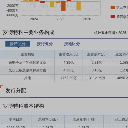
第三季
第四季
罗博特科主要业务构成
统计截止日期：
2025-
按产品分
按行业分
按地区分
主营构成
主营收入(元)
主营成本(元)
主营利润
光电子及半导体封测设备
4.39亿
2.81亿
1.5
光伏设备及整体解决方案
4.33亿
3.10亿
1.2
其他
7762.29万
3112.05万
4650.
发行分配
罗博特科股本结构
变动日期
总股本(万股)
流通股本(万股)
已上市流
2026-05-25
1.68万
1.68万
1