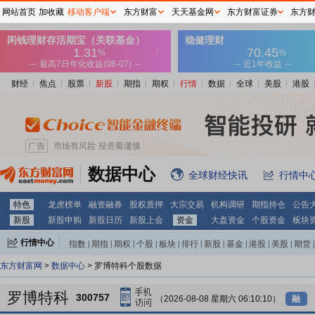
网站首页
加收藏
移动客户端
东方财富
天天基金网
东方财富证券
东方
财经
焦点
股票
新股
期指
期权
行情
数据
全球
美股
港股
数据中心
全球财经快讯
行情中
特色
龙虎榜单
融资融券
股权质押
大宗交易
机构调研
期指持仓
公告
新股
新股申购
新股日历
新股上会
资金
大盘资金
个股资金
板块
行情中心
指数
|
期指
|
期权
|
个股
|
板块
|
排行
|
新股
|
基金
|
港股
|
美股
|
期货
|
外汇
|
黄金
|
自选股
|
自选基金
东方财富网
>
数据中心
> 罗博特科个股数据
罗博特科
300757
（2026-08-08 星期六 06:10:10）
融