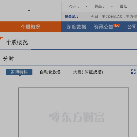
今开：
-
最高：
-
最低：
-
资金流：
今日：主力净流入
0
，主力排
个股概况
深度数据
资讯公告
公司
个股概况
分时
罗博特科
自动化设备
大盘( 深证成指)