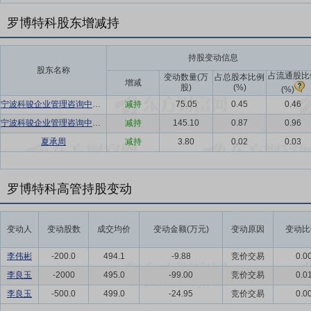
罗博特科股东增减持
持股变动信息
股东名称
占流通股比
变动数量(万
占总股本比例
增减
股)
(%)
(%)
宁波科骏企业管理咨询中心(有限合伙)
减持
75.05
0.45
0.46
宁波科骏企业管理咨询中心(有限合伙)
减持
145.10
0.87
0.96
夏承周
减持
3.80
0.02
0.03
罗博特科高管持股变动
变动人
变动股数
成交均价
变动金额(万元)
变动原因
变动比
李伟彬
-200.0
494.1
-9.88
竞价交易
0.0
李良玉
-2000
495.0
-99.00
竞价交易
0.0
李良玉
-500.0
499.0
-24.95
竞价交易
0.0