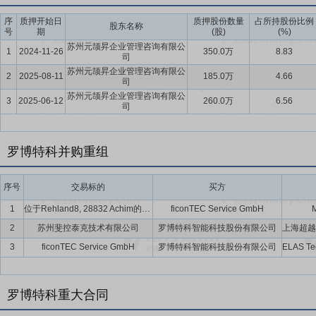
等多领域自动化、智能化核心技术的研发与创新应用，为公司持续高质
序
质押开始日
质押股份数量
占所持股份比例
股东名称
要点13：
签订投资合作协议暨对外投资
2023年6月9日公司对外公告,
号
期
(股)
(%)
届董事会第五次会议和 2023 年 5 月 16 日召开 2022 年度
苏州元颉昇企业管理咨询有限公
1
2024-11-26
350.0万
8.83
司
开发区管理委员会签署《投资协议》投资建设“异质结电池高端装备研发制造
苏州元颉昇企业管理咨询有限公
2
2025-08-11
185.0万
4.66
简称“罗博南通半导体”),项目总投资额约为人民币 10 亿元。近日,
司
的《营业执照》。
苏州元颉昇企业管理咨询有限公
3
2025-06-12
260.0万
6.56
司
要点14：
自愿锁定股份
自公司股票上市之日起三十六个月内,不转让
间接持有的该部分股份。
罗博特科并购重组
要点15：
股利分配
公司上市后将在足额计提法定公积金、任意公积金
以现金方式累计分配的利润不少于该年实现的年均可分配利润的10%。
序号
交易标的
买方
要点16：
稳定股价措施
公司首次公开发行股票并上市后三年内,如公
1
位于Rehland8, 28832 Achim的房产
ficonTEC Service GmbH
持股份、公司全体董事(独立董事除外)和高级管理人员增持公司股票以
2
苏州斐控泰克技术有限公司
罗博特科智能科技股份有限公司
3
ficonTEC Service GmbH
罗博特科智能科技股份有限公司
罗博特科重大合同