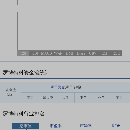
RSI
KDJ
MACD
W%R
DMI
BIAS
OBV
CCI
ROC
罗博特科资金流统计
今日资金
(今日涨幅
)
资金流
统计
主力
超大单
大单
中单
小单
主力
罗博特科行业排名
总市值
市盈率
市净率
ROE