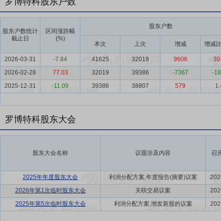
罗博特科股东户数
股东户数
股东户数统计
区间涨跌幅
截止日
(%)
本次
上次
增减
增减比
2026-03-31
-7.84
41625
32019
9606
30
2026-02-28
77.03
32019
39386
-7367
-18
2025-12-31
-11.09
39386
38807
579
1.
罗博特科股东大会
股东大会名称
议题涉及内容
召
2025年年度股东大会
利润分配方案,年度报告(摘要)议案
202
2026年第1次临时股东大会
关联交易议案
202
2025年第5次临时股东大会
利润分配方案,增发新股的议案
202