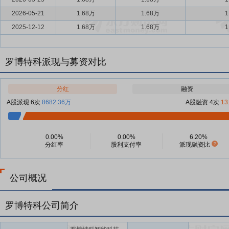
2026-05-21
1.68万
1.68万
1
2025-12-12
1.68万
1.68万
1
罗博特科派现与募资对比
分红
融资
A股派现 6次
8682.36万
A股融资 4次
13
0.00%
0.00%
6.20%
分红率
股利支付率
派现融资比
公司概况
罗博特科公司简介