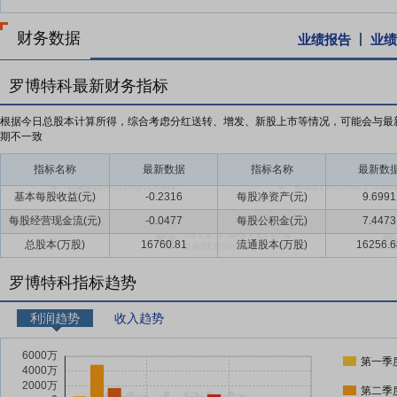
财务数据
业绩报告
业绩
罗博特科最新财务指标
根据今日总股本计算所得，综合考虑分红送转、增发、新股上市等情况，可能会与最
期不一致
指标名称
最新数据
指标名称
最新数
基本每股收益(元)
-0.2316
每股净资产(元)
9.6991
每股经营现金流(元)
-0.0477
每股公积金(元)
7.4473
总股本(万股)
16760.81
流通股本(万股)
16256.6
罗博特科指标趋势
利润趋势
收入趋势
第一季
第二季