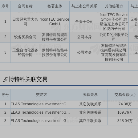
序号
合同名称
签署主体
与上市公司关系
其他签署方
与上
ficonTEC Service
日常经营重大合
ficonTEC Service
GmbH子公司,纳
无关
1
全资子公司
同
GmbH
斯达克上市公司F
公
的境内子公司
罗博特科智能科
公司D的控股子公
2
设备买卖合同
公司本身
无
技股份有限公司
司
罗博特科智能科
工业自动化设备
罗博特科智能科
技南通有限公司,
3
公司本身
无
经营合同
技股份有限公司
宜宾英发德耀科
技有限公司
罗博特科关联交易
序号
交易方
关联关系
交易金额(元)
1
ELAS Technologies Investment GmbH
其它关联关系
74.38万
2
ELAS Technologies Investment GmbH
其它关联关系
169.76万
3
ELAS Technologies Investment GmbH
其它关联关系
348.04万