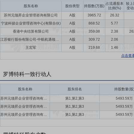
占流通股本
较上
股东名称
股份类型
持股数(万股)
比例(%)
变动
苏州元颉昇企业管理咨询有限公司
A股
3965.72
26.32
宁波科骏企业管理咨询中心(有限合伙)
A股
868.52
5.77
香港中央结算有限公司
A股
359.08
2.38
26
江苏银行股份有限公司-中航机遇领航混合型发起式证券投资基金
A股
309.72
2.06
王宏军
A股
219.68
1.46
点击查
罗博特科一致行动人
股东名称
股东排名
持股数量(股
苏州元颉昇企业管理咨询有限公司,宁波科骏企业管理咨询中心(有限合伙),戴军
第1,第2,第3
5493.59万
苏州元颉昇企业管理咨询有限公司,宁波科骏企业管理咨询中心(有限合伙),戴军
第1,第2,第3
5493.59万
苏州元颉昇企业管理咨询有限公司,宁波科骏企业管理咨询中心(有限合伙),戴军
第1,第2,第3
5493.59万