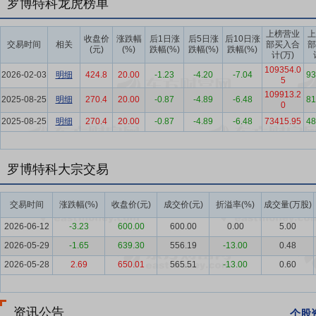
罗博特科龙虎榜单
“自动化”向“自主化”演进。国内企业通过智能化改造，在提质、降本、
要点5：
光电子及半导体行业
当前，人工智能技术的深度普及与规模
上榜营业
上
收盘价
涨跌幅
后1日涨
后5日涨
后10日涨
交易时间
相关
部买入合
部
长，行业对算力传输与数据处理的核心性能要求持续攀升。步入人工智
(元)
(%)
跌幅(%)
跌幅(%)
跌幅(%)
计(万)
低延迟、高能效的互联解决方案，以突破芯片在电路板、机架及系统层
109354.0
2026-02-03
明细
424.8
20.00
-1.23
-4.20
-7.04
93
业背景下，传统电互连技术受物理特性、传输损耗及能耗上限制约，已
5
109913.2
向高速光互连的技术代际升级与产业变革，光互连技术逐步成为下一代
2025-08-25
明细
270.4
20.00
-0.87
-4.89
-6.48
81
0
技术包括CPO、OCS、OIO等，凭借其在带宽密度、传输速率及能耗
2025-08-25
明细
270.4
20.00
-0.87
-4.89
-6.48
73415.95
48
高潜力核心解决方案，有望推动光互连产业格局重构，成为未来算力基
要点6：
光伏行业
（一）全球情况 全球已有多个国家提出了“碳中和
罗博特科大宗交易
发电在越来越多的国家成为最有竞争力的电源形式，预计全球光伏市场仍
伏发电成本持续下降和新兴市场需求增长等有利因素的推动下，全球光
据，2025年全年，我国国内光伏新增装机315GW，同比增长13.3%
交易时间
涨跌幅(%)
收盘价(元)
成交价(元)
折溢率(%)
成交量(万股)
能源上网电价市场化改革、十四五规划期末年光伏项目节点要求带来的抢装
2026-06-12
-3.23
600.00
600.00
0.00
5.00
五期间新能源融合集成发展、绿电直连项目等政策实施效果显现，新增
2026-05-29
-1.65
639.30
556.19
-13.00
0.48
要点7：
核心技术与研发壁垒
公司坚持技术创新为核心驱动力，持续
2026-05-28
2.69
650.01
565.51
-13.00
0.60
系，掌握多项行业领先、具备自主知识产权的关键核心技术，技术壁垒深厚
的专有且难以复制的核心技术及专有技术，即运动控制、视觉系统及P
资讯公告
个股
用需求，彰显了公司在机电一体化、机器视觉、光学及自动化方面的深