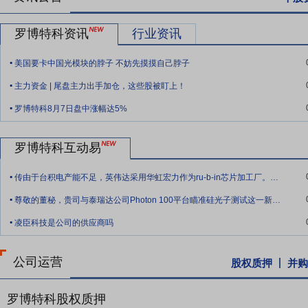
要点8：
产品与解决方案优势
公司两大业务板块协同互补，兼顾业绩
罗博特科资讯
行业资讯
与智能工厂整体解决方案，产品适配主流高效电池技术路线，深度契合
.
要点9：
高端客户与生态壁垒
公司凭借领先的技术实力、可靠的产品
美国要卡中国光模块的脖子 不妨先摸摸自己脖子
.
级客户矩阵，客户粘性与合作壁垒深厚。光伏业务方面，公司与头部光
主力资金 | 尾盘主力出手加仓，这些股被盯上！
电子及半导体业务方面，公司通过收购ficonTEC成功进入英伟达、In
.
罗博特科8月7日盘中涨幅达5%
产品的核心设备供应商，通过长期严苛的客户认证体系，形成先发优势
要点10：
全球化运营与产业链整合优势
公司搭建全球化研发、生产、
罗博特科互动易
势与海外高端技术、市场渠道优势。国内基地依托完善的制造业产业链配套
.
品设计与海外市场拓展，快速响应全球客户需求，提升全球市场响应效
传由于台积电产能不足，英伟达采用华虹宏力作为ru-b-in芯片加工厂。传闻我们不
.
要点11：
资本平台与治理优势
公司稳步推进港股上市进程，着力构建
尊敬的董秘，贵司与泰瑞达公司Photon 100平台瞄准硅光子测试这一新兴市场成
扩张、技术整合及全球市场拓展提供充足资金保障，港股IPO的具体
.
时，公司严格遵循资本市场监管要求，持续完善法人治理结构，规范内
凌臣科技是公司的供应商吗
端技术与管理人才，提升国际品牌影响力与市场认可度，助力公司深度
公司运营
股权质押
并购
要点12：
人才与团队竞争优势
公司秉持“诚信、进取、共享”的核心
构建跨代际、多层次的人才梯队，尤其注重青年技术人才与管理人才的
专业能力持续提升、快速成长。作为高新技术领域领军企业，公司已汇
罗博特科股权质押