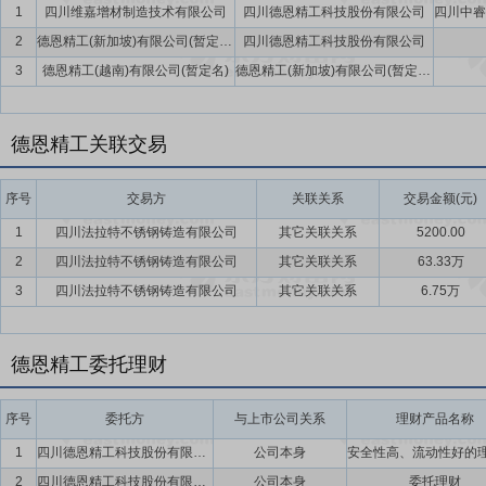
1
四川维嘉增材制造技术有限公司
四川德恩精工科技股份有限公司
间接持有的该部分股份。
2
德恩精工(新加坡)有限公司(暂定名)
四川德恩精工科技股份有限公司
要点17：
股利分配
在满足现金分红条件的基础上,结合公司持续经营和
3
德恩精工(越南)有限公司(暂定名)
德恩精工(新加坡)有限公司(暂定名)
年以现金方式累计分配的利润不少于最近3年实现的年均可分配利润的3
要点18：
稳定股价措施
公司首次公开发行股票并上市后三年内,如公
德恩精工关联交易
持股份、公司全体董事(独立董事除外)和高级管理人员增持公司股票以
序号
交易方
关联关系
交易金额(元)
1
四川法拉特不锈钢铸造有限公司
其它关联关系
5200.00
2
四川法拉特不锈钢铸造有限公司
其它关联关系
63.33万
3
四川法拉特不锈钢铸造有限公司
其它关联关系
6.75万
德恩精工委托理财
序号
委托方
与上市公司关系
理财产品名称
1
四川德恩精工科技股份有限公司
公司本身
2
四川德恩精工科技股份有限公司
公司本身
委托理财