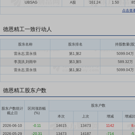
UBSAG
A股
161.24
1.50
85
点击查
德恩精工一致行动人
股东名称
股东排名
持股数量(股
雷永志,雷永强
第1,第2
5099.04万
李茂洪,刘雨华
第3,第5
589.32万
雷永志,雷永强
第1,第2
5099.04万
德恩精工股东户数
股东户数
股东户数统计
区间涨跌幅
截止日
(%)
本次
上次
增减
增减比
2026-06-10
-0.11
14615
13473
1142
8.
2026-05-29
-20.31
13473
14187
-714
-5