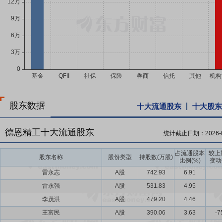
股东数据
十大流通股东
十大股东
德恩精工十大流通股东
统计截止日期：
2026-
占流通股本
较上
股东名称
股份类型
持股数(万股)
比例(%)
变动
雷永志
A股
742.93
6.91
雷永强
A股
531.83
4.95
李茂洪
A股
479.20
4.46
王富民
A股
390.06
3.63
-7