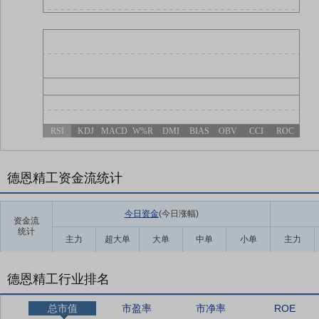
RSI
KDJ
MACD
W%R
DMI
BIAS
OBV
CCI
ROC
德恩精工资金流统计
今日资金
(今日涨幅
)
资金流
统计
主力
超大单
大单
中单
小单
主力
德恩精工行业排名
总市值
市盈率
市净率
ROE