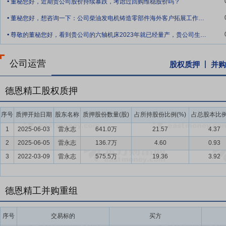
董秘您好，近期贵公司股价持续暴跌，考虑过回购维稳股价吗？
国家和地区。同时公司将逐步在境外仓储配送服务方面加大投入，提高
.
开设了官方旗舰店，业务量实现逐年增长。
董秘您好，想咨询一下：公司柴油发电机铸造零部件海外客户拓展工作目前进展如何？现阶
.
尊敬的董秘您好，看到贵公司的六轴机床2023年就已经量产，贵公司生产的精密零部件
要点12：
完整的产业链优势
公司构建了涵盖“铸锻造-机械加工-热表
工一体化生产能力的机械传动零部件制造企业之一。
公司运营
股权质押
并购
要点13：
质量控制优势
质量控制方面，公司设有质量保证中心并建立
产过程质量管控等。公司通过PLM系统与MOM系统、IOT采集系统
管控过程中的问题。重点突出对产品质量起关键作用的提前策划、关键
德恩精工股权质押
数据，尽量采用数据采集方式，有效保证公司产品的质量数据准确和可靠。公
制造工艺优化等方面追求卓越。
序号
质押开始日期
股东名称
质押股份数量(股)
占所持股份比例(%)
占总股本比例
1
2025-06-03
雷永志
641.0万
21.57
4.37
要点14：
研发与技术优势
公司作为国家高新技术企业和技术创新示范
效机械传动加工关键技术研究、新产品开发和机械传动柔性生产线智能
2
2025-06-05
雷永志
136.7万
4.60
0.93
产品和铸造工艺的核心技术和机器人智能化制造单元组成柔性生产线的
3
2022-03-09
雷永志
575.5万
19.36
3.92
造提供了技术保障。
要点15：
数智化管理优势
通过实时数据采集与全域整合，打破信息孤
德恩精工并购重组
学习技术，将被动执行转变为主动预测，优化资源配置、生产节奏与成
动转向数据驱动，实现降本增效、提质创新的管理跨越，为企业构建更
序号
交易标的
买方
要点16：
自愿锁定股份
自公司股票上市之日起三十六个月内,不转让