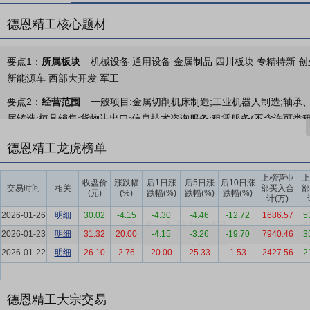
德恩精工核心题材
要点1：
所属板块
机械设备 通用设备 金属制品 四川板块 专精特新 创
新能源车 西部大开发 军工
要点2：
经营范围
一般项目:金属切削机床制造;工业机器人制造;轴承
属铸造;模具销售;货物进出口;信息技术咨询服务;租赁服务(不含许可类
要点3：
机械传动与传动联结件业务
德恩精工机械传动与传动联结件
德恩精工龙虎榜单
轴套、轮毂、法兰、连接盘、轴承座等传动联结件产品，主要用于农业
设备制造企业，以及工厂自动化、设备维修等领域。
上榜营业
上
收盘价
涨跌幅
后1日涨
后5日涨
后10日涨
交易时间
相关
部买入合
部
(元)
(%)
跌幅(%)
跌幅(%)
跌幅(%)
要点4：
机械非标定制件业务
德恩精工机械非标定制件业务，包括机
计(万)
主要用于各行业的通用设备制造主机厂。
2026-01-26
明细
30.02
-4.15
-4.30
-4.46
-12.72
1686.57
5
2026-01-23
明细
31.32
20.00
-4.15
-3.26
-19.70
7940.46
3
要点5：
工业机器人业务
德恩精工工业机器人业务，主要包括关节机
2026-01-22
明细
26.10
2.76
20.00
25.33
1.53
2427.56
2
施服务，主要用于通用设备制造企业的机器人上下料、机器人抓取、机
要点6：
数控机床业务
数控机床业务主要包括数控车床、车削中心、
部件产品，同时提供FMS柔性制造系统（数控机床+工业机器人+刀料
德恩精工大宗交易