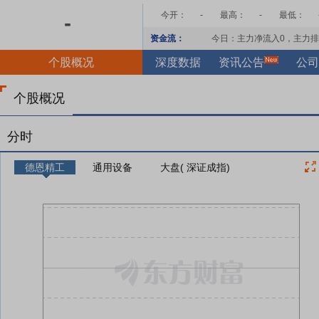
今开：
-
最高：
-
最低：
-
资金流：
今日：主力净流入
0
，主力排
个股概况
深度数据
资讯公告
公司
个股概况
分时
德恩精工
通用设备
大盘( 深证成指)