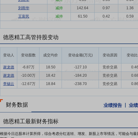
刘雨华
减持
142.64
0.97
1.36
王富民
减持
61.50
0.42
0.59
德恩精工高管持股变动
变动人
变动股数
成交均价
变动金额(万元)
变动原因
变动比
谢龙德
-6.87万
18.50
-127.10
竞价交易
0.4
谢龙德
-10.00万
18.42
-184.20
竞价交易
0.6
李锡云
-12.67万
18.84
-238.70
竞价交易
0.8
财务数据
业绩报告
业绩
德恩精工最新财务指标
根据今日总股本计算所得，综合考虑分红送转、增发、新股上市等情况，可能会与最