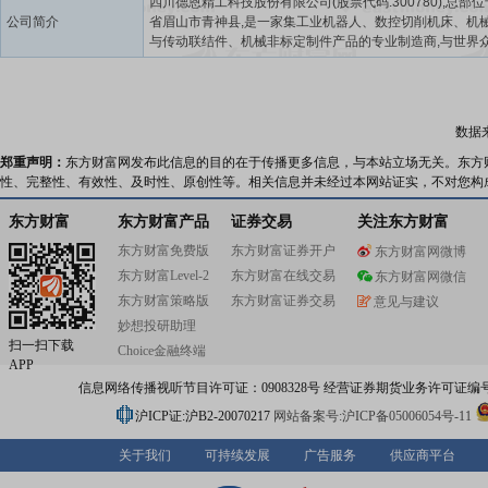
四川德恩精工科技股份有限公司(股票代码:300780),总部
公司简介
省眉山市青神县,是一家集工业机器人、数控切削机床、机
与传动联结件、机械非标定制件产品的专业制造商,与世界
名品牌保持长期战略伙伴关系。公司拥有眉山、宜宾、嘉
山四个生产基地,融铸造锻造、机械加工、表处包装、主机
一体,并在上海、广州、天津、成都、美国、韩国等地设立
公司和配送仓库,为客户提供生产和仓配一体化服务。德恩
数据
国家级的专精特新小巨人企业、高新技术企业、绿色工厂
产权优势企业,国家工业互联网标识解析二级节点企业,国家
郑重声明：
东方财富网发布此信息的目的在于传播更多信息，与本站立场无关。东方
务型制造示范、制造业双创平台试点示范、物联网集成创
性、完整性、有效性、及时性、原创性等。相关信息并未经过本网站证实，不对您构
合应用示范,四川省行业型数字化转型促进中心。公司管理
融合GB/T23001、质量管理ISO9001和IATF16949、职
东方财富
东方财富产品
证券交易
关注东方财富
全OHSAS18001、环境保护ISO14001等标准体系为一体,
东方财富免费版
东方财富证券开户
东方财富网微博
科技创新推动“工业物联化OT+管理信息化IT+大数据应用DT
东方财富Level-2
东方财富在线交易
的数智化转型发展路径,践行基于云端对制造过程和服务过
东方财富网微信
全局管控的云智造模式,努力成为全球领先的先进制造商。
东方财富策略版
东方财富证券交易
意见与建议
妙想投研助理
扫一扫下载
Choice金融终端
APP
信息网络传播视听节目许可证：0908328号 经营证券期货业务许可证编号：91310
沪ICP证:沪B2-20070217
网站备案号:沪ICP备05006054号-11
关于我们
可持续发展
广告服务
供应商平台