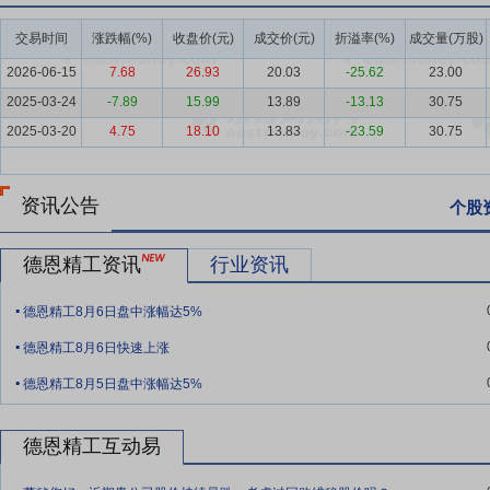
要点7：
产业互联网平台服务业务
产业互联网平台服务运营主体是德
交易时间
涨跌幅(%)
收盘价(元)
成交价(元)
折溢率(%)
成交量(万股)
联网平台，是德恩精工基于工业云制造（CMFG，CloudManufac
平台化、集群化、协同化和企业数智化提供赋能服务。
2026-06-15
7.68
26.93
20.03
-25.62
23.00
2025-03-24
-7.89
15.99
13.89
-13.13
30.75
要点8：
通用设备制造业
通用设备制造业是国民经济的基础性支柱产
零部件、精密加工配套及智能装备支撑，行业发展与国家固定资产投资、
2025-03-20
4.75
18.10
13.83
-23.59
30.75
绿色化转型，国家层面落实《机械行业稳增长工作方案（2025—202
容”格局，精密传动件、定制化非标零部件等高端配套产品市场需求稳
资讯公告
个股
要点9：
产业互联网平台服务业
近年来，国家持续推动产业互联网与实
2035年）》明确支持数字化升级，电商作为产业互联网的典型应用领
德恩精工资讯
行业资讯
应用更加广泛，为产业互联网提供了强大的基础设施支持，实现了设备
.
增强了产业互联网的透明度和信任度。电商平台在整合供应链资源、降
德恩精工8月6日盘中涨幅达5%
.
要点10：
规模和客户优势
经过20多年的发展积累，公司产能已拥有“
德恩精工8月6日快速上涨
格型号多达数十万种，主要销往40多个国家和50多个行业客户，与众
.
德恩精工8月5日盘中涨幅达5%
比较分散，同时拥有完整的自主生产链条，使得公司在客户市场和盈利
要点11：
营销网络服务优势
根据公司产品应用的行业特点、客户分布的
德恩精工互动易
要通过自主销售渠道直接销往终端客户，公司通过在上海、广州、天津
.
冀、粤港澳、成渝等经济圈的直销网络体系。境外主要与当地知名品牌