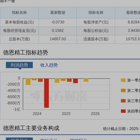
期不一致
指标名称
最新数据
指标名称
最新数
基本每股收益(元)
-0.0730
每股净资产(元)
6.8284
每股经营现金流(元)
0.1582
每股公积金(元)
3.9430
总股本(万股)
14667.00
流通股本(万股)
10753.3
德恩精工指标趋势
利润趋势
收入趋势
第一季
第二季
第三季
第四季
德恩精工主要业务构成
统计截止日期：
2025-