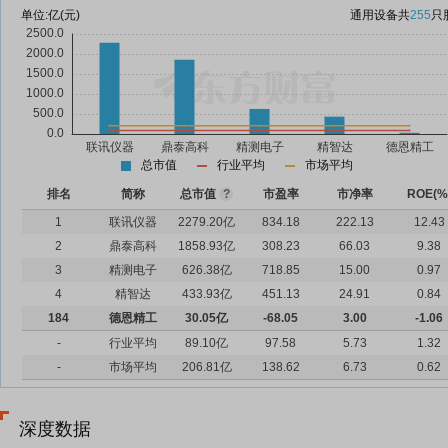
单位:
亿(元)
通用设备
共
255
只
总市值
行业平均
市场平均
排名
简称
总市值
?
市盈率
市净率
ROE(%
1
联讯仪器
2279.20亿
834.18
222.13
12.43
2
鼎泰高科
1858.93亿
308.23
66.03
9.38
3
精测电子
626.38亿
718.85
15.00
0.97
4
精智达
433.93亿
451.13
24.91
0.84
184
德恩精工
30.05亿
-68.05
3.00
-1.06
-
行业平均
89.10亿
97.58
5.73
1.32
-
市场平均
206.81亿
138.62
6.73
0.62
深度数据