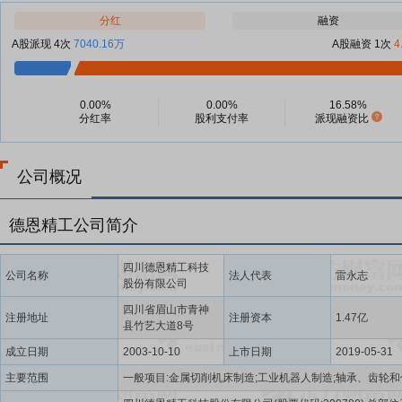
分红
融资
A股派现 4次
7040.16万
A股融资 1次
4
0.00%
0.00%
16.58%
分红率
股利支付率
派现融资比
公司概况
德恩精工公司简介
四川德恩精工科技
公司名称
法人代表
雷永志
股份有限公司
四川省眉山市青神
注册地址
注册资本
1.47亿
县竹艺大道8号
成立日期
2003-10-10
上市日期
2019-05-31
主要范围