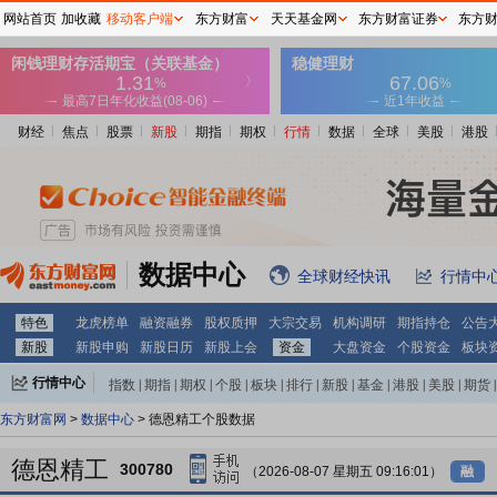
网站首页
加收藏
移动客户端
东方财富
天天基金网
东方财富证券
东方
财经
焦点
股票
新股
期指
期权
行情
数据
全球
美股
港股
数据中心
全球财经快讯
行情中
特色
龙虎榜单
融资融券
股权质押
大宗交易
机构调研
期指持仓
公告
新股
新股申购
新股日历
新股上会
资金
大盘资金
个股资金
板块
行情中心
指数
|
期指
|
期权
|
个股
|
板块
|
排行
|
新股
|
基金
|
港股
|
美股
|
期货
|
外汇
|
黄金
|
自选股
|
自选基金
东方财富网
>
数据中心
> 德恩精工个股数据
德恩精工
300780
（2026-08-07 星期五 09:16:01）
融