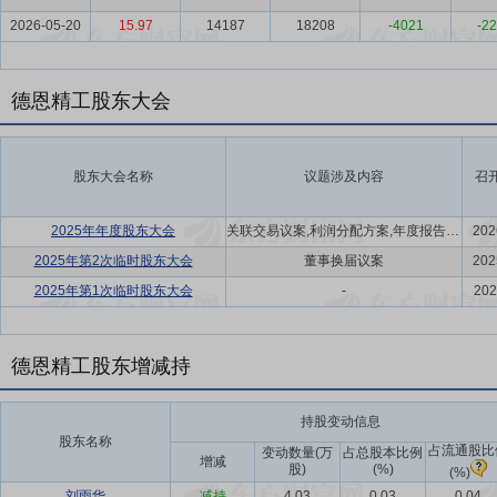
2026-05-20
15.97
14187
18208
-4021
-22
德恩精工股东大会
股东大会名称
议题涉及内容
召
2025年年度股东大会
关联交易议案,利润分配方案,年度报告(摘要)议案
202
2025年第2次临时股东大会
董事换届议案
202
2025年第1次临时股东大会
-
202
德恩精工股东增减持
持股变动信息
股东名称
占流通股比
变动数量(万
占总股本比例
增减
股)
(%)
(%)
刘雨华
减持
4.03
0.03
0.04