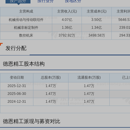
按产品分
按行业分
按地区分
主营构成
主营收入(元)
主营成本(元)
主营利润
机械传动与传动联结件
4.07亿
3.50亿
5646.
机械非标定制件
1.36亿
1.34亿
239.0
数控机床
3792.92万
3498.58万
294.3
发行分配
德恩精工股本结构
变动日期
总股本(万股)
流通股本(万股)
已上
2025-12-31
1.47万
1.47万
2025-06-30
1.47万
1.47万
2024-12-31
1.47万
1.47万
德恩精工派现与募资对比