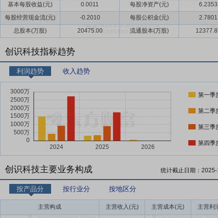
基本每股收益(元)
0.0011
每股净资产(元)
6.2353
每股经营现金流(元)
-0.2010
每股公积金(元)
2.7801
总股本(万股)
20475.00
流通股本(万股)
12377.8
创识科技指标趋势
利润趋势
收入趋势
第一季
第二季
第三季
第四季
创识科技主要业务构成
统计截止日期：
2025-
按产品分
按行业分
按地区分
主营构成
主营收入(元)
主营成本(元)
主营利润