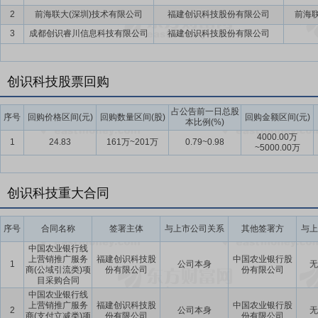
2
前海联大(深圳)技术有限公司
福建创识科技股份有限公司
前海联
3
成都创识睿川信息科技有限公司
福建创识科技股份有限公司
创识科技股票回购
占公告前一日总股
序号
回购价格区间(元)
回购数量区间(股)
回购金额区间(元)
本比例(%)
4000.00万
1
24.83
161万~201万
0.79~0.98
~5000.00万
创识科技重大合同
序号
合同名称
签署主体
与上市公司关系
其他签署方
与上
中国农业银行线
上营销推广服务
福建创识科技股
中国农业银行股
1
公司本身
无
商(公域引流类)项
份有限公司
份有限公司
目采购合同
中国农业银行线
上营销推广服务
福建创识科技股
中国农业银行股
2
公司本身
无
商(支付立减类)项
份有限公司
份有限公司