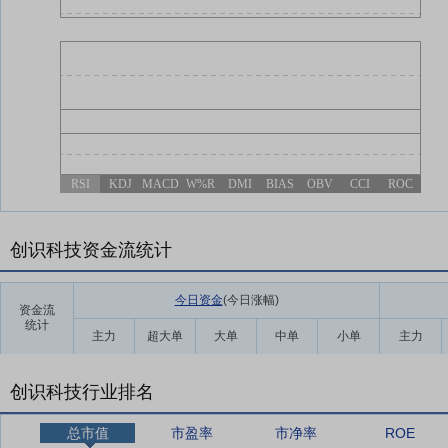
RSI
KDJ
MACD
W%R
DMI
BIAS
OBV
CCI
ROC
创识科技资金流统计
今日资金
(今日涨幅
)
资金流
统计
主力
超大单
大单
中单
小单
主力
创识科技行业排名
总市值
市盈率
市净率
ROE