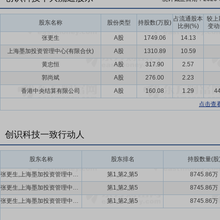
占流通股本
较上
股东名称
股份类型
持股数(万股)
比例(%)
变动
张更生
A股
1749.06
14.13
上海墨加投资管理中心(有限合伙)
A股
1310.89
10.59
黄忠恒
A股
317.90
2.57
郭尚斌
A股
276.00
2.23
香港中央结算有限公司
A股
160.08
1.29
44
点击查
创识科技一致行动人
股东名称
股东排名
持股数量(股
张更生,上海墨加投资管理中心(有限合伙),林岚
第1,第2,第5
8745.86万
张更生,上海墨加投资管理中心(有限合伙),林岚
第1,第2,第5
8745.86万
张更生,上海墨加投资管理中心(有限合伙),林岚
第1,第2,第5
8745.86万