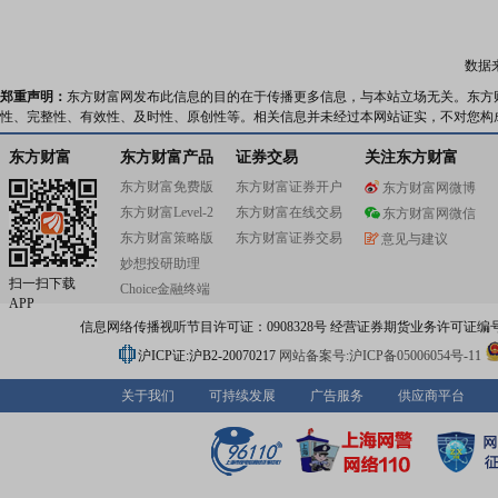
化水平。
数据
郑重声明：
东方财富网发布此信息的目的在于传播更多信息，与本站立场无关。东方
性、完整性、有效性、及时性、原创性等。相关信息并未经过本网站证实，不对您构
东方财富
东方财富产品
证券交易
关注东方财富
东方财富免费版
东方财富证券开户
东方财富网微博
东方财富Level-2
东方财富在线交易
东方财富网微信
东方财富策略版
东方财富证券交易
意见与建议
妙想投研助理
扫一扫下载
Choice金融终端
APP
信息网络传播视听节目许可证：0908328号 经营证券期货业务许可证编号：91310
沪ICP证:沪B2-20070217
网站备案号:沪ICP备05006054号-11
关于我们
可持续发展
广告服务
供应商平台