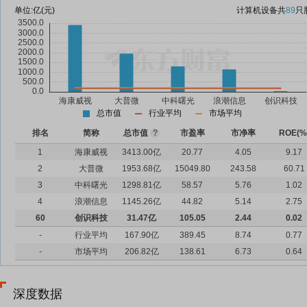
单位:
亿(元)
计算机设备
共
89
只
总市值
行业平均
市场平均
排名
简称
总市值
?
市盈率
市净率
ROE(%
1
海康威视
3413.00亿
20.77
4.05
9.17
2
大普微
1953.68亿
15049.80
243.58
60.71
3
中科曙光
1298.81亿
58.57
5.76
1.02
4
浪潮信息
1145.26亿
44.82
5.14
2.75
60
创识科技
31.47亿
105.05
2.44
0.02
-
行业平均
167.90亿
389.45
8.74
0.77
-
市场平均
206.82亿
138.61
6.73
0.64
深度数据