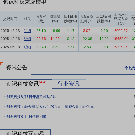
创识科技龙虎榜单
要点5：
数字营销行业
随着数字经济的持续发展，我国经济将重现活
的策略，它充分利用前沿的计算机网络技术，力求以最高效、成本最优
上榜营业
上
收盘价
涨跌幅
后1日涨
后5日涨
后10日涨
交易时间
相关
部买入合
部
立足，必须将数字营销置于战略高度，摒弃陈旧的营销观念、模式与策
(元)
(%)
跌幅(%)
跌幅(%)
跌幅(%)
计(万)
要点6：
智慧医疗养老行业
2025年是中国医疗养老行业发展的关键转
2025-12-23
明细
23.10
-19.99
-1.17
3.07
-0.56
2066.27
1
了一系列重磅政策，核心逻辑从单纯的“养老服务”向“医养深度融合”“银
2025-12-16
明细
29.76
14.20
-0.13
-22.38
-19.99
18653.04
3
2025-06-18
要点7：
行业经验优势
明细
30.40
公司自成立以来，一直专注于为银行提供电子
-2.31
-7.37
-2.63
-9.80
5896.25
13
行业先入优势，该优势具备较强的稀缺性与不可复制性。
要点8：
自主创新和技术优势
公司自1995年成立以来一直专注于电
资讯公告
个股
术、智能化的统一对账和差错处理技术、复杂环境下的系统集成技术、
业务平台。
创识科技资讯
行业资讯
要点9：
客户资源优势
公司与国内多个大型银行保持多年的合作关系
.
务，支付+营销将丰富公司的商户解决方案，成为公司触达商户的有力
创识科技8月7日开盘跌幅达5%
.
力。
创识科技：融资净买入771.28万元，融资余额1.52亿元
.
要点10：
业务模式优势
公司提供的不仅是支付的IT解决方案，还是
创识科技8月6日快速回调
力，还为银行带来优质客户；商户不仅得到公司提供的支付解决方案，
要点11：
组织管理、激励机制优势
公司核心业务人员、核心技术人员
创识科技互动易