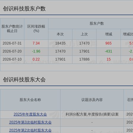
创识科技股东户数
股东户数
股东户数统计
区间涨跌幅
截止日
(%)
本次
上次
增减
增减比
2026-07-31
7.34
18435
17470
965
5.
2026-07-20
-1.96
17470
17901
-431
-2
2026-07-10
0.22
17901
17886
15
0.
创识科技股东大会
股东大会名称
议题涉及内容
召
2025年年度股东大会
利润分配方案,年度报告(摘要)议案
202
2025年第3次临时股东大会
-
202
2025年第2次临时股东大会
-
202