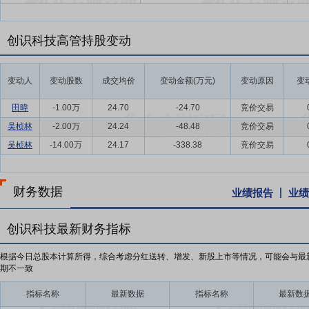
创识科技高管持股变动
变动人
变动股数
成交均价
变动金额(万元)
变动原因
变
田暐
-1.00万
24.70
-24.70
竞价交易
吴桢林
-2.00万
24.24
-48.48
竞价交易
吴桢林
-14.00万
24.17
-338.38
竞价交易
财务数据
业绩报告
业绩
创识科技最新财务指标
根据今日总股本计算所得，综合考虑分红送转、增发、新股上市等情况，可能会与最
期不一致
指标名称
最新数据
指标名称
最新数