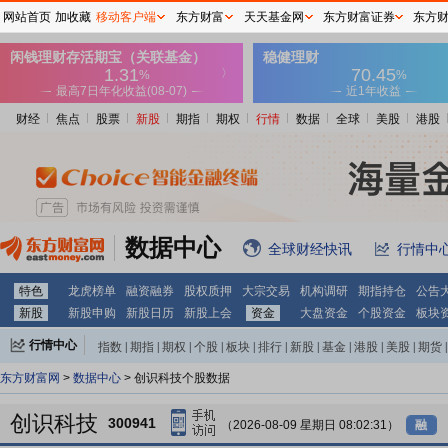
网站首页
加收藏
移动客户端
东方财富
天天基金网
东方财富证券
东方
财经
焦点
股票
新股
期指
期权
行情
数据
全球
美股
港股
数据中心
全球财经快讯
行情中
特色
龙虎榜单
融资融券
股权质押
大宗交易
机构调研
期指持仓
公告
新股
新股申购
新股日历
新股上会
资金
大盘资金
个股资金
板块
行情中心
指数
|
期指
|
期权
|
个股
|
板块
|
排行
|
新股
|
基金
|
港股
|
美股
|
期货
|
外汇
|
黄金
|
自选股
|
自选基金
东方财富网
>
数据中心
> 创识科技个股数据
创识科技
300941
（2026-08-09 星期日 08:02:31）
融