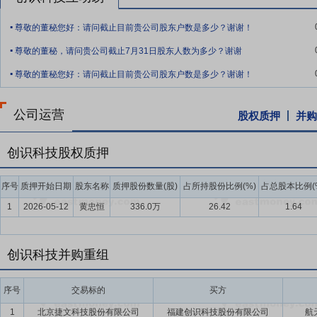
平化、无边界”事业部制，实施内部企业制经营管理考核模式。该模式
.
形成“人均收入、人均利润高；人均薪酬、人均费用高；组织层级、管理
尊敬的董秘您好：请问截止目前贵公司股东户数是多少？谢谢！
.
要点12：
自愿锁定股份
自公司股票上市之日起三十六个月内,不转让
尊敬的董秘，请问贵公司截止7月31日股东人数为多少？谢谢
.
间接持有的该部分股份。
尊敬的董秘您好：请问截止目前贵公司股东户数是多少？谢谢！
要点13：
股利分配
在满足现金分红条件的基础上,结合公司持续经营和
年以现金方式累计分配的利润不少于最近3年实现的年均可分配利润的3
公司运营
股权质押
并购
要点14：
稳定股价措施
公司首次公开发行股票并上市后三年内,如公
持股份、公司全体董事(独立董事除外)和高级管理人员增持公司股票以
创识科技股权质押
序号
质押开始日期
股东名称
质押股份数量(股)
占所持股份比例(%)
占总股本比例(
1
2026-05-12
黄忠恒
336.0万
26.42
1.64
创识科技并购重组
序号
交易标的
买方
1
北京捷文科技股份有限公司
福建创识科技股份有限公司
航