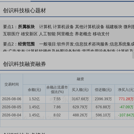
创识科技核心题材
要点1：
所属板块
计算机 计算机设备 其他计算机设备 福建板块 微利股
互联医疗 雄安新区 人工智能 阿里概念 养老概念 移动支付
要点2：
经营范围
一般项目:软件开发;信息技术咨询服务;信息系统集
作;广告发布;计算机软硬件及外围设备制造;货币专用设备制造;计算机
服务、技术开发、技术咨询、技术交流、技术转让、技术推广;销售代理;
创识科技融资融券
外,凭营业执照依法自主开展经营活动)。许可项目:第一类增值电信业务
展经营活动,具体经营项目以相关部门批准文件或许可证件为准)。
融资
要点3：
电子支付业务
公司在多年的发展过程中不断坚持技术创新，
交易时间
余额占流通市
合体、财政非税（房管所、法院、警务、监狱等）等行业支付解决方案
余额(元)
买入额(元)
偿还额(元)
净买入(元
值比(%)
智能收银机、刷脸支付终端等产品。
2026-08-06
1.52亿
7.55
3167.68万
2396.39万
771.28万
2026-08-05
要点4：
电子支付行业
1.45亿
中国人民银行发布的《2025年支付体系运行
7.86
629.79万
676.88万
-47.09万
共处理支付业务16242.16亿笔，金额12807.07万亿元。截至2025年
2026-08-04
1.45亿
8.02
488.26万
596.10万
-107.84
亿元。2025年，非银行支付机构处理网络支付业务1.33万亿笔，金额3
3197.21亿笔，金额3623.20万亿元。其中，网上支付业务741.48亿笔