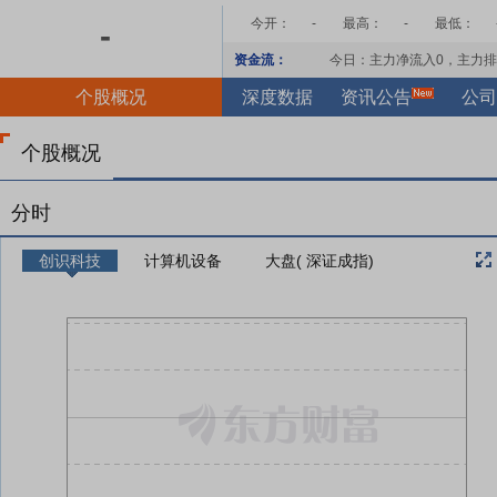
今开：
-
最高：
-
最低：
-
资金流：
今日：主力净流入
0
，主力排
个股概况
深度数据
资讯公告
公司
个股概况
分时
创识科技
计算机设备
大盘( 深证成指)