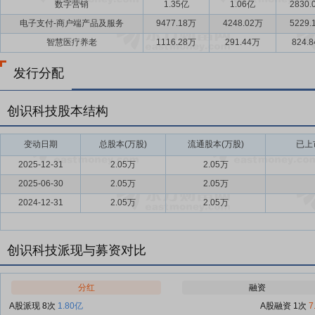
数字营销
1.35亿
1.06亿
2830.
电子支付-商户端产品及服务
9477.18万
4248.02万
5229.
智慧医疗养老
1116.28万
291.44万
824.
发行分配
创识科技股本结构
变动日期
总股本(万股)
流通股本(万股)
已上
2025-12-31
2.05万
2.05万
2025-06-30
2.05万
2.05万
2024-12-31
2.05万
2.05万
创识科技派现与募资对比
分红
融资
A股派现 8次
1.80亿
A股融资 1次
7