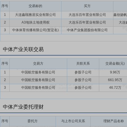
多年的发展过程中积累了人才、技术、认证等各类优势。公司已培育出
序号
交易标的
买方
运营、体育外交等领域长期耕耘，深谙体育产业发展规律，是公司可持
技术优势和服务经验，确保公司在体育彩票领域具备较强的竞争力；公
1
大连鑫颐雅居实业有限公司
大连乐百年置业有限公司
为公司在行业内保持竞争优势奠定了坚实基础。
2
A3地块土地使用权
大连乐百年置业有限公司
大连
要点10：
3
中体体育传播有限公司(暂定名)
业务协同优势
公司具有业务集群优势，目前及未来主要业务
中体产业集团股份有限公司
间、数字体育、体育国际交流、地产等细分板块，业务布局覆盖体育产
育空间等业务领域已初步完成全国性布局。公司在体育产业各赛道具备
中体产业关联交易
端、C端等各类客户提供一体化服务。
要点11：
4家控股权意向受让方曝光 刘益谦现身
2017年2月9日公
序号
交易方
关联关系
交易金额(元)
理益集团有限公司、天津乐体安鸿体育文化发展有限公司、深圳市鹏星
1
中国航空服务有限公司
参股子公司
9.96万
照2016年12月21日发布的《中体产业关于控股股东拟协议转让公司
2
中国航空服务有限公司
参股子公司
661.95万
3
中国航空服务有限公司
参股子公司
46.72万
中体产业委托理财
序号
委托方
与上市公司关系
理财产品名称