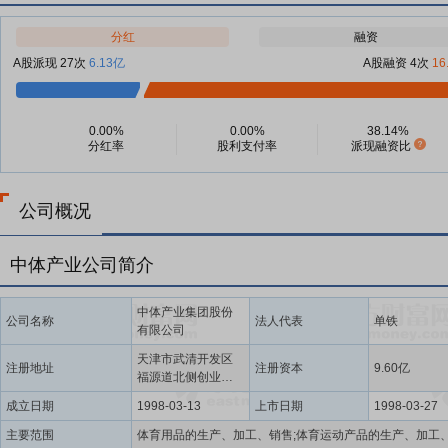
分红
融资
A股派现 27次
6.13亿
A股融资 4次
16
0.00%
0.00%
38.14%
分红率
股利支付率
派现融资比
公司概况
中体产业公司简介
中体产业集团股份
公司名称
法人代表
单铁
有限公司
天津市武清开发区
注册地址
注册资本
9.60亿
福源道北侧创业总
部基地B10号楼425
成立日期
1998-03-13
上市日期
1998-03-27
室
主要范围