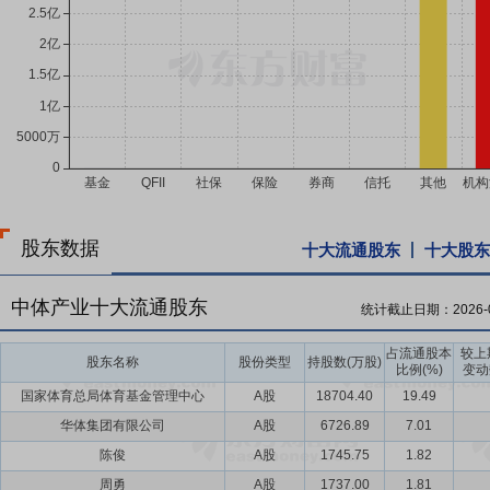
股东数据
十大流通股东
十大股东
中体产业十大流通股东
统计截止日期：
2026-
占流通股本
较上
股东名称
股份类型
持股数(万股)
比例(%)
变动
国家体育总局体育基金管理中心
A股
18704.40
19.49
华体集团有限公司
A股
6726.89
7.01
陈俊
A股
1745.75
1.82
周勇
A股
1737.00
1.81