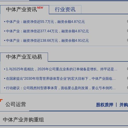
事，体育产业发展水平大幅跃升，总规模超过7万亿元，在构建新发展
的指导意见》，旨在完善全民健身公共服务体系，推动运动促进健康事
中体产业资讯
行业资讯
求。聚焦“十五五”体育事业发展规划，到2030年基本建成政府主导
.
遍开展；实现科学理念更加普及、政策体系更加健全、服务内容更加多
中体产业：融资净偿还55.7万元，融资余额4.87亿元
.
民群众健康水平和科学健身素养明显提升，科学运动逐渐成为群众自觉
中体产业：融资净偿还377.44万元，融资余额4.87亿元
善，消费市场不断扩大，产品供给不断丰富，全国体育产业规模进一步
.
中体产业：融资净偿还138.66万元，融资余额4.91亿元
要点6：
行业发展环境的不确定性依然显著
报告期内，一系列重大体
受国内经济环境、国际局势等多重因素的交互影响，体育行业的发展格
中体产业互动易
推动体育产业快速发展的红利效应正在逐步减弱。与此同时，经济发展
.
要点7：
身份背景优势
公司作为国家体育总局下属的A股上市公司，始终
1.与2025年底相比，2026年公司重点业务的订单储备是增长、持平还是下降？
.
不断深化与总局各中心、协会合作，将自身摆在国家发展大局中主动认
在国家提出“2030年培育世界级体育企业”的宏大目标下，中体产业面临的挑战是：如
规治理意识，切实担当起我国体育产业“国家队”的使命与责任。
.
行动建议：公司既然转型赛事体育，面临要么盈利发展，要么亏本倒闭，赛事商业化是唯一
要点8：
客户资源优势
二十八年的发展历程中，公司积蓄了丰厚的体
部门均建立了良好而稳定的合作关系，并通过优异的产品服务质量和交
公司运营
股权质押
并购
等重点省市的业务合作，积极深耕契合国家战略、影响力大、产业链长
放，形成高效拓展、优质交付、深受认可、持续巩固的良性闭环发展局
中体产业并购重组
要点9：
专业能力优势
公司长期坚持“集团多元化，公司专业化”的发