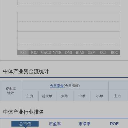
RSI
KDJ
MACD
W%R
DMI
BIAS
OBV
CCI
ROC
中体产业资金流统计
今日资金
(今日涨幅
)
资金流
统计
主力
超大单
大单
中单
小单
主力
中体产业行业排名
总市值
市盈率
市净率
ROE