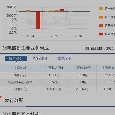
第一季
第二季
第三季
第四季
光电股份主要业务构成
统计截止日期：
2025-
按产品分
按行业分
按地区分
主营构成
主营收入(元)
主营成本(元)
主营利润(
防务产品
15.74亿
13.28亿
2.45
光电材料与元器件
8.52亿
6.68亿
1.83
其他(补充)
1583.52万
232.60万
1350.9
发行分配
光电股份股本结构