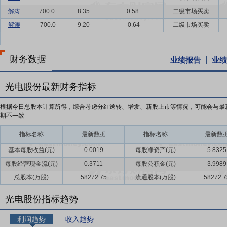
解涛
700.0
8.35
0.58
二级市场买卖
解涛
-700.0
9.20
-0.64
二级市场买卖
财务数据
业绩报告
业绩
光电股份最新财务指标
根据今日总股本计算所得，综合考虑分红送转、增发、新股上市等情况，可能会与最
期不一致
指标名称
最新数据
指标名称
最新数
基本每股收益(元)
0.0019
每股净资产(元)
5.8325
每股经营现金流(元)
0.3711
每股公积金(元)
3.9989
总股本(万股)
58272.75
流通股本(万股)
58272.7
光电股份指标趋势
利润趋势
收入趋势