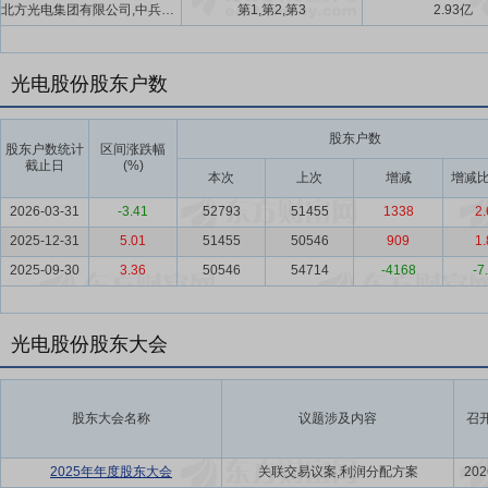
北方光电集团有限公司,中兵投资管理有限责任公司,湖北华光新材料有限公司
第1,第2,第3
2.93亿
光电股份股东户数
股东户数
股东户数统计
区间涨跌幅
截止日
(%)
本次
上次
增减
增减比
2026-03-31
-3.41
52793
51455
1338
2.
2025-12-31
5.01
51455
50546
909
1.
2025-09-30
3.36
50546
54714
-4168
-7
光电股份股东大会
股东大会名称
议题涉及内容
召
2025年年度股东大会
关联交易议案,利润分配方案
202