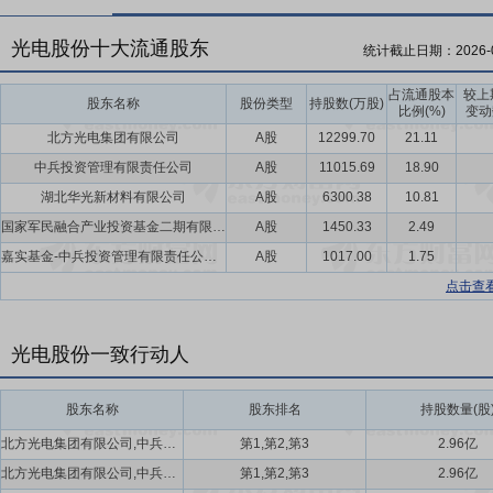
光电股份十大流通股东
统计截止日期：
2026-
占流通股本
较上
股东名称
股份类型
持股数(万股)
比例(%)
变动
北方光电集团有限公司
A股
12299.70
21.11
中兵投资管理有限责任公司
A股
11015.69
18.90
湖北华光新材料有限公司
A股
6300.38
10.81
国家军民融合产业投资基金二期有限责任公司
A股
1450.33
2.49
嘉实基金-中兵投资管理有限责任公司-嘉实基金-天璇单一资产管理计划
A股
1017.00
1.75
点击查
光电股份一致行动人
股东名称
股东排名
持股数量(股
北方光电集团有限公司,中兵投资管理有限责任公司,湖北华光新材料有限公司
第1,第2,第3
2.96亿
北方光电集团有限公司,中兵投资管理有限责任公司,湖北华光新材料有限公司
第1,第2,第3
2.96亿