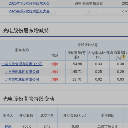
2025年第3次临时股东大会
购并,关联交易议案
202
2025年第2次临时股东大会
-
202
光电股份股东增减持
持股变动信息
股东名称
占流通股比
变动数量(万
占总股本比例
增减
股)
(%)
(%)
中兵投资管理有限责任公司
增持
194.98
0.33
0.38
北方光电集团有限公司
增持
145.71
0.25
0.29
北方光电集团有限公司
增持
13.70
0.02
0.03
光电股份高管持股变动
变动人
变动股数
成交均价
变动金额(万元)
变动原因
解涛
-700.0
9.40
-0.66
二级市场买卖