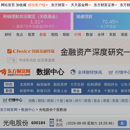
网站首页
加收藏
移动客户端
东方财富
天天基金网
东方财富证券
东方
财经
焦点
股票
新股
期指
期权
行情
数据
全球
美股
港股
数据中心
全球财经快讯
行情中
特色
龙虎榜单
融资融券
股权质押
大宗交易
机构调研
期指持仓
公告
新股
新股申购
新股日历
新股上会
资金
大盘资金
个股资金
板块
行情中心
指数
|
期指
|
期权
|
个股
|
板块
|
排行
|
新股
|
基金
|
港股
|
美股
|
期货
|
外汇
|
黄金
|
自选股
|
自选基金
东方财富网
>
数据中心
> 光电股份个股数据
光电股份
600184
（2026-08-08 星期六 18:26:46）
名