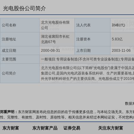
光电股份公司简介
北方光电股份有限
公司名称
法人代表
孙峰(代)
公司
湖北省襄阳市长虹
注册地址
注册资本
5.83亿
北路67号
成立日期
2000-08-31
上市日期
2003-11-06
主要范围
北方光电股份有限公司(以下简称“光电股份”)隶属于中国兵
公司简介
集团公司,是国内光电武器装备系统科研、生产的重要基地,
外光学材料科研生产的主要供应商。光电股份成立于2010年
其前身是有着60年发展历程的“西安北方光电有限公司”。20
月31日,经中国证监会批准,通过定向增发企业重组为北方光
有限公司(中文简称:光电股份,英文简称:NORTHEO),股票代
“600184”。公司总部位于陕西西安,注册地湖北襄阳。光电
数据
拥有2家全资子公司、2家控股子公司和1家合资公司,分布
西安和湖北襄阳,主要从事光电防务、光学材料两大业务领
郑重声明：
东方财富网发布此信息的目的在于传播更多信息，与本站立场无关。东方
品研发、生产与销售。光电股份以创新发展历程为厚积,专
性、完整性、有效性、及时性、原创性等。相关信息并未经过本网站证实，不对您构
电领域的研发和制造,不断提升科研开发水平,打造领先的核
能力,具备尖端的科研开发能力、先进的加工制造技术、领
东方财富
东方财富产品
证券交易
关注东方财富
量检测水平,拥有一批达到国际水平的科研、生产、试验设备