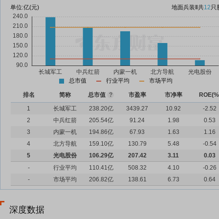
单位:
亿(元)
地面兵装Ⅱ
共
12
只
总市值
行业平均
市场平均
排名
简称
总市值
?
市盈率
市净率
ROE(%
1
长城军工
238.20亿
3439.27
10.92
-2.52
2
中兵红箭
205.54亿
91.24
1.98
0.53
3
内蒙一机
194.86亿
67.93
1.63
1.16
4
北方导航
159.10亿
130.79
5.48
-0.54
5
光电股份
106.29亿
207.42
3.11
0.03
-
行业平均
110.41亿
508.32
4.10
-0.26
-
市场平均
206.82亿
138.61
6.73
0.64
深度数据