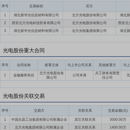
兴）与公司校企携手共建联合研发中心。新华光公司拥有湖北省企业技
序号
交易标的
买方
台。
1
湖北新华光信息材料有限公司
北方光电股份有限公司
湖北
要点12：
汇聚优秀人才资源
公司坚持业绩至上的人才发展理念，为公
2
西安北方光电科技防务有限公司
北方光电股份有限公司
西安北
梯队合理的员工队伍，专业配置全面。公司在西安、襄阳分别建立了研
3
湖北新华光信息材料有限公司
北方光电集团有限公司
湖北
入推进硕博增长计划，报告期开展人才选拔托举，林琦入围2025年“
能大师工作室成功入选陕西省技能大师工作室。
光电股份重大合同
要点13：
市场品牌形象稳健
西光防务为陆军主战装备供应商，代表产
我国最大的光学玻璃生产基地之一、高新技术企业、知识产权示范企业
序号
合同名称
签署主体
与上市公司关系
其他签署方
与上
家标准的主要起草者；报告期内顺利通过2025年专精特新“小巨人”
北方光电股份有
兵工财务有限责
形象，报告期内获得中国上市公司协会“上市公司投资者关系管理最佳实践(2
1
金融服务协议
公司本身
无
限公司
任公司
级评价”“董事会办公室（证券部）优秀实践”。
要点14：
股东注入发展动能
全体股东的支持是公司可持续发展的稳健基
光电股份关联交易
万元，强化产业根基，为产业链生态注入动能。2024年12月，基于对
股东光电集团及其一致行动人中兵投资增持公司股份1亿元的增持计划全部
序号
交易方
关联关系
交易金额(元)
10,001.85万元，向资本市场传递控股股东对公司发展前景的坚定信心
资，并将资金注入两大核心子公司用于募投项目建设，为企业资本实力
1
中国兵器工业集团有限公司附属企业
其它关联关系
3000.00万
2
北方光电集团有限公司附属企业
其它关联关系
1400.00万