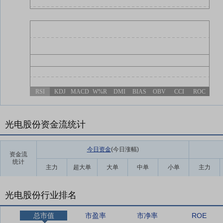
RSI
KDJ
MACD
W%R
DMI
BIAS
OBV
CCI
ROC
光电股份资金流统计
今日资金
(今日涨幅
)
资金流
统计
主力
超大单
大单
中单
小单
主力
光电股份行业排名
总市值
市盈率
市净率
ROE