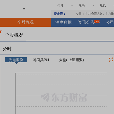
今开：
-
最高：
-
最低：
-
资金流：
今日：主力净流入
0
，主力排
个股概况
深度数据
资讯公告
公司
个股概况
分时
光电股份
地面兵装Ⅱ
大盘( 上证指数)