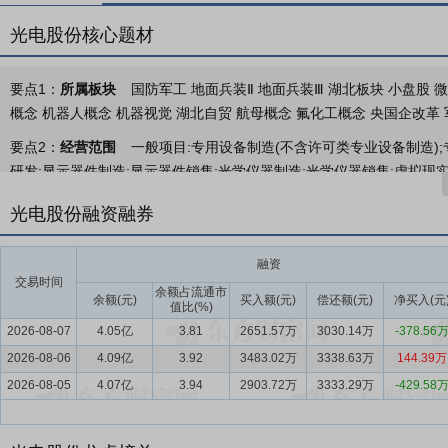
光电股份核心题材
要点1：
所属板块
国防军工 地面兵装Ⅱ 地面兵装Ⅲ 湖北板块 小盘股 微
概念 机器人概念 机器视觉 湖北自贸 航母概念 氟化工概念 央国企改革 
要点2：
经营范围
一般项目:专用设备制造(不含许可类专业设备制造);
研发;显示器件制造;显示器件销售;光学仪器制造;光学仪器销售;虚拟
交流、技术转让、技术推广;非居住房地产租赁;计量技术服务;货物进出口
光电股份融资融券
技术玻璃制品销售;光电子器件制造;光电子器件销售;电子专用材料制造;
金属冶炼;专用化学产品制造(不含危险化学品);专用化学产品销售(不含
融资
自动控制系统装置销售;机械设备销售;机械设备租赁;新材料技术研发;
交易时间
经批准的项目外,凭营业执照依法自主开展经营活动)。许可项目:国防计
余额占流通市
余额(元)
买入额(元)
偿还额(元)
净买入(元
值比(%)
经营项目以相关部门批准文件或许可证件为准)。
2026-08-07
4.05亿
3.81
2651.57万
3030.14万
-378.56
要点3：
大型武器系统、精确制导导引头、光电信息装备、光电材料与
2026-08-06
4.09亿
3.92
3483.02万
3338.63万
144.39万
安、襄阳两地三园区的产业布局，涵盖大型武器系统、精确制导导引头
2026-08-05
4.07亿
3.94
2903.72万
3333.29万
-429.58
西光防务开展，光电材料与元器件业务主要由新华光公司开展。
要点4：
防务行业
（一）国防预算增长支撑防务行业发展 二十大报