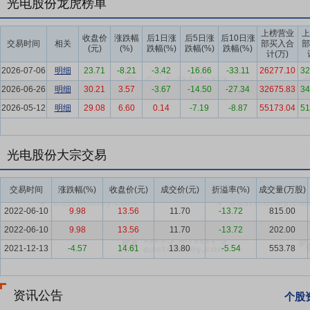
光电股份龙虎榜单
义现代化国家的战略要求。《中共中央关于制定国民经济和社会发展第十
代化。 （二）信息化进程推动光电防务发展 信息化发展正驱动光电
上榜营业
上
在战争中的决定性作用逐步减弱，电子信息装备的地位愈发凸显。依托
收盘价
涨跌幅
后1日涨
后5日涨
后10日涨
交易时间
相关
部买入合
部
(元)
(%)
跌幅(%)
跌幅(%)
跌幅(%)
战场感知领域拥有更加广泛而深入的应用空间。
计(万)
2026-07-06
明细
23.71
-8.21
-3.42
-16.66
-33.11
26277.10
32
要点5：
光学材料行业
光学玻璃材料的主要光学性能指标为折射率、
2026-06-26
明细
30.21
3.57
-3.67
-14.50
-27.34
32675.83
34
下游客户对于折射率、阿贝数、色散、透过率等指标具有特殊要求的高
2026-05-12
明细
29.08
6.60
0.14
-7.19
-8.87
55173.04
51
统光学领域加速向光电子学、光子学延伸，未来将进一步拓展至光学信
命科学、机器人、专业相机、短波红外检测、半导体检测等。随着光学
特殊性能的高端光学玻璃已成为行业的重点方向。
光电股份大宗交易
要点6：
光学元器件行业
在智能化与数字化成为主导趋势的背景下，
光、传输等功能的各种球面、非球面、平面、异形的透镜、棱镜、反射
交易时间
涨跌幅(%)
收盘价(元)
成交价(元)
折溢率(%)
成交量(万股)
位不断提升。在技术创新和应用拓展的双重驱动下，我国光学元器件市场
2022-06-10
9.98
13.56
11.70
-13.72
815.00
我国光学元器件市场规模已增至1777亿元左右，2025年突破2000亿元
2022-06-10
9.98
13.56
11.70
-13.72
202.00
要点7：
专业积淀奠定根基
西光防务参与陆军主战装备研制生产20
2021-12-13
-4.57
14.61
13.80
-5.54
553.78
企业，覆盖多型号族群化发展，代表产品多次亮相国家级阅兵及防务展
内领先地位，技术覆盖激光制导及其拓展领域；光电信息装备深度应用
淀为基础，已掌握从配方、熔炼、成型、退火、二次压型、冷加工、检
资讯公告
个股
与国际先进水平相当，红外硫系玻璃技术能力最强。