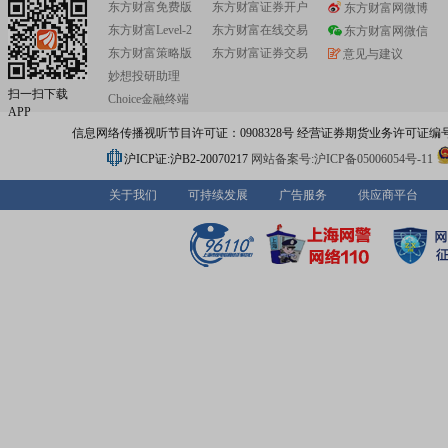
东方财富免费版
东方财富证券开户
东方财富网微博
了较为雄厚的产品研发、制造及试验能力。所拥有的国防
东方财富Level-2
东方财富在线交易
业认定企业技术中心、博士后科研工作站、国家高技能人
东方财富网微信
基地、特有工种职业技能鉴定站等一大批技术技能人才培
东方财富策略版
东方财富证券交易
意见与建议
为公司的发展储备了强大的技术能量和人力资本,为公司的
妙想投研助理
展奠定了坚实的基础。公司始终坚持以改革和发展为动力,
扫一扫下载
Choice金融终端
于国防建设和国民经济建设为己任,致力于打造有抱负、负
APP
受尊重的兵器战略团队,不断强化科技创新能力,强化专业优
信息网络传播视听节目许可证：0908328号 经营证券期货业务许可证编号：91310
全面履行好政治责任、经济责任和社会责任,为成就行业领
际知名的光电企业美好愿景而奋力奋斗!
沪ICP证:沪B2-20070217
网站备案号:沪ICP备05006054号-11
关于我们
可持续发展
广告服务
供应商平台