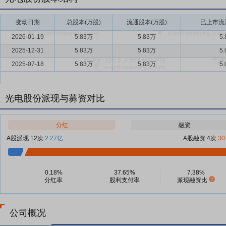
变动日期
总股本(万股)
流通股本(万股)
已上市流通
2026-01-19
5.83万
5.83万
5
2025-12-31
5.83万
5.83万
5
2025-07-18
5.83万
5.83万
5
光电股份派现与募资对比
分红
融资
A股派现 12次
2.27亿
A股融资 4次
30
0.18%
37.65%
7.38%
分红率
股利支付率
派现融资比
公司概况