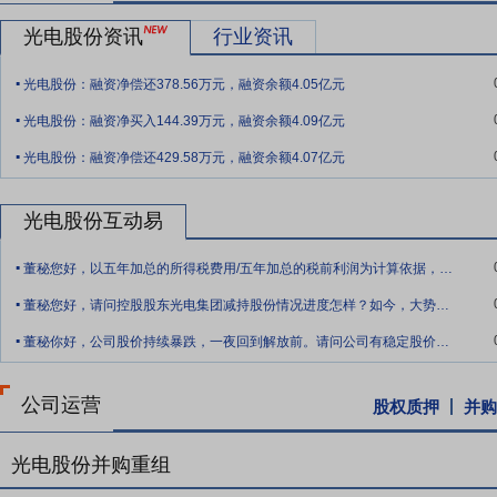
要点8：
光电股份资讯
拥有稳定客户资源
军品方面，西光防务作为兵器集团旗下核
行业资讯
面，积极应对智能驾驶、智能可穿戴、智能家居、光通信等高增长民用
.
光电股份：融资净偿还378.56万元，融资余额4.05亿元
头部终端应用交流合作，不断拓展头部客户。
.
光电股份：融资净买入144.39万元，融资余额4.09亿元
要点9：
产业布局形成多元网络
公司深耕光电领域，面向军用和民用
.
器系统、精确制导导引头、光电信息装备、光电材料与元器件四大产品
光电股份：融资净偿还429.58万元，融资余额4.07亿元
红外玻璃）、精密元件（镜头、精密模压），支撑全产业链自主可控，
息化刚需，从直接列装的主战武器系统，到覆盖炮弹、导弹、炸弹的精确
光电股份互动易
到装备的军民领域双向赋能的产业布局，具备战略纵深。
.
要点10：
产业生产链条完整
西光防务拥有完整研发生产链，涵盖从研
董秘您好，以五年加总的所得税费用/五年加总的税前利润为计算依据，我观察发现贵公司
.
数字化柔性装调产线扩产、实现电子部件柔性互连，具备适应多品种、
董秘您好，请问控股股东光电集团减持股份情况进度怎样？如今，大势动荡暴跌，央企资本
.
能够快速响应复杂需求，推动产品的升级换代和满足日益提高的产品技
董秘你好，公司股价持续暴跌，一夜回到解放前。请问公司有稳定股价市值的措施吗？相比
格质量控制，以及产品研发设计、原材料选用、工艺优化等方面的综合
一，具备从光学材料熔炼到镜头设计组装的完整产业链。
公司运营
股权质押
并购
要点11：
研发架构形成体系化
公司装备研发中心下设总体技术、导引
设计到总装集成的完整能力，覆盖陆军主战装备、自动灭火抑爆系统、
光电股份并购重组
火控平显、侦察摄录等，提升装备信息化水平；覆盖侦察、感知、决策全
领域技术链。拥有产品研发重点实验室9个。报告期内，深化产研融合