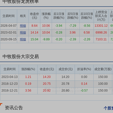
中牧股份龙虎榜单
营养需要。其中公司复合维生素和复合预混料“华罗”品牌在行业内具有
上榜营业
上
要点6：
贸易业务
贸易业务主要是玉米及玉米副产品、豆粕、鱼粉和
收盘价
涨跌幅
后1日涨
后5日涨
后10日涨
交易时间
相关
部买入合
部
(元)
(%)
跌幅(%)
跌幅(%)
跌幅(%)
产厂和养殖场，公司开展贸易业务一方面是为客户提供配套服务，同时
计(万)
2026-04-07
明细
8.64
10.06
-3.94
-7.29
-8.56
13301.12
6
要点7：
畜牧业
畜牧业生产平稳发展，肉类产量突破亿吨。2025年，
2023-02-01
明细
14.14
10.04
-0.28
3.96
6.58
6998.26
2
吨，增长4.2%。
2020-09-15
明细
15.04
-9.89
-0.20
-2.39
-2.26
7103.11
7
要点8：
规范的治理结构
中牧股份自上市以来，以央企责任为己任，
所属企业历史悠久、设备先进、技术成熟、管理规范，在近年来重大动
物疫病防控中，急国家所急，供社会所需，积极发挥了“国家队”、“主力
中牧股份大宗交易
要点9：
安全、绿色、有效的全产品服务体系
随着上游动保企业集中
商，将自身产品、服务和资源进行有效整合形成生物安全综合服务方案
交易时间
涨跌幅(%)
收盘价(元)
成交价(元)
折溢率(%)
成交量(万股)
全产品，并且向客户提供个性化定制包含健康管理、疫病防控、营养优
2023-04-13
1.21
14.20
14.20
0.00
150.00
要点10：
研发机制的创新助推研发成果落地
按照对科技创新的指导思
2016-12-23
0.19
20.75
20.78
0.14
100.00
创新合作研发机制，公司建立了开放合作、协同推进、利益共享的研发
2016-12-21
3.56
20.92
20.80
-0.57
150.00
要点11：
良好的品牌优势
公司拥有国内兽用生物制品行业中品种较为
物疫病疫苗的定点生产企业，公司所属生物制品和兽用化药板块生产企
资讯公告
个股
板块生产工厂通过ISO质量管理体系、职业健康安全管理体系、环境管