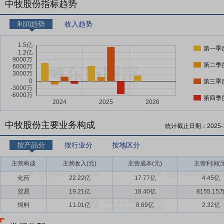
中牧股份指标趋势
利润趋势
收入趋势
第一季
第二季
第三季
第四季
中牧股份主要业务构成
统计截止日期：
2025-
按产品分
按行业分
按地区分
主营构成
主营收入(元)
主营成本(元)
主营利润(元
化药
22.22亿
17.77亿
4.45亿
贸易
19.21亿
18.40亿
8155.15
饲料
11.01亿
8.69亿
2.32亿