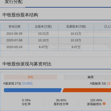
发行分配
中牧股份股本结构
变动日期
总股本(万股)
流通股本(万股)
已上
2022-06-29
10.21万
10.21万
2020-07-08
10.16万
10.16万
2020-05-19
8.47万
8.47万
中牧股份派现与募资对比
分红
融资
A股派现 27次
23.09亿
A股融资 3次
21
0.78%
30.40%
105.49%
分红率
股利支付率
派现融资比