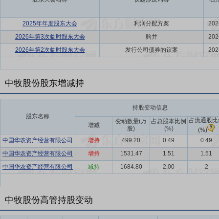
2025年年度股东大会
利润分配方案
202
2026年第3次临时股东大会
购并
202
2026年第2次临时股东大会
发行公司债券的议案
202
中牧股份股东增减持
持股变动信息
股东名称
占流通股比
变动数量(万
占总股本比例
增减
股)
(%)
(%)
中国华农资产经营有限公司
增持
499.20
0.49
0.49
中国华农资产经营有限公司
增持
1531.47
1.51
1.51
中国华农资产经营有限公司
减持
1684.80
2.00
2
中牧股份高管持股变动