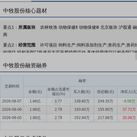
中牧股份核心题材
要点1：
所属板块
农林牧渔 动物保健Ⅱ 动物保健Ⅲ 北京板块 沪股通 
商
要点2：
经营范围
许可项目:饲料生产;饲料添加剂生产;兽药生产;兽
的项目,经相关部门批准后方可开展经营活动,具体经营项目以相关部门批
产品零售;饲料原料销售;畜牧渔业饲料销售;饲料添加剂销售;机械设备
中牧股份融资融券
术交流、技术转让、技术推广;货物进出口;技术进出口;进出口代理;宠
售;消毒剂销售(不含危险化学品);装卸搬运;普通货物仓储服务(不含危
融资
经批准的项目外,凭营业执照依法自主开展经营活动)(不得从事国家和
交易时间
余额占流通市
要点3：
兽用生物制品
余额(元)
兽用生物制品，主要有禽用疫苗、畜用疫苗和
买入额(元)
偿还额(元)
净买入(元
值比(%)
产品、口蹄疫类疫苗、ST猪瘟疫苗、猪圆环病毒灭活疫苗、猪伪狂犬
2026-08-07
1.86亿
2.77
239.80万
249.35万
-9.55万
其他各类常规兽用疫苗产品和诊断制剂，公司是兽用疫苗生产企业中产
2026-08-06
1.86亿
2.78
193.60万
155.90万
37.71万
要点4：
兽用化药
兽用化药包括兽药制剂和兽药原料药，用于兽类疾
2026-08-05
1.86亿
2.79
252.94万
217.88万
35.06万
星、氟欣泰、磺胺氯哒嗪钠、宠物用消毒剂等。
要点5：
饲料及饲料添加剂
饲料及饲料添加剂产品以复合维生素和复