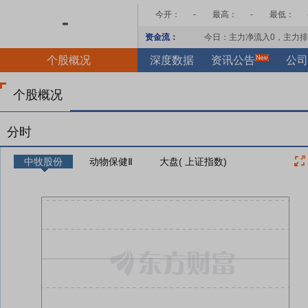
今开：
-
最高：
-
最低：
-
资金流：
今日：主力净流入
0
，主力排
个股概况
深度数据
资讯公告
公司
个股概况
分时
中牧股份
动物保健Ⅱ
大盘( 上证指数)