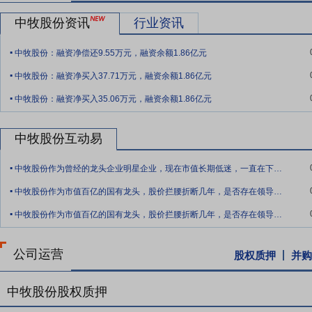
“华罗”品牌受到市场广泛认可。“中牧鹰图形”商标是北京市著名商标
中牧股份资讯
行业资讯
要点12：
与海垦基金签订合作框架协议
2019年4月4日公告,公司
.
料、疫苗、兽药、动物医院、宠物服务,及其上下游相关领域,开展包
中牧股份：融资净偿还9.55万元，融资余额1.86亿元
.
互动等多领域的合作。
中牧股份：融资净买入37.71万元，融资余额1.86亿元
.
要点13：
被纳入国企改革“双百行动”企业
2018年8月15日公告,
中牧股份：融资净买入35.06万元，融资余额1.86亿元
2018年-2020年期间实施国企改革双百行动。公司作为中国农业发
要点14：
获得两兽药产品批准文号批件
2018年9月28日公告,公司
中牧股份互动易
查,准予公司生产。目前,公司已按照《兽药管理条例》、《兽药产品批
.
兽药产品具备上市销售条件。此次获得两个兽药产品批准文号将对丰富
中牧股份作为曾经的龙头企业明星企业，现在市值长期低迷，一直在下跌，管理团队的失职
.
要点15：
获得兽药产品批准文号及新兽药注册证书
2018年11月
中牧股份作为市值百亿的国有龙头，股价拦腰折断几年，是否存在领导管理不当的问题？非
.
菌素可溶性粉。酒石酸泰万菌素属于大环内酯类动物专用抗生素,可抑制
中牧股份作为市值百亿的国有龙头，股价拦腰折断几年，是否存在领导管理不当的问题，新
控股子公司乾元浩生物股份有限公司与其他单位联合申报的猪圆环病毒2型
册证书》。该药用于预防猪圆环病毒病和猪支原体肺炎。免疫期为4个月
公司运营
股权质押
并购
要点16：
11.7亿元投资兰州生物药厂生产区整体搬迁项目
2018年
州市城市规划及兰州市高新区榆中园区规划,改善中牧股份兰州生物药厂的
中牧股份股权质押
万元人民币。