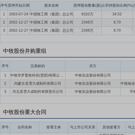
要点17：
获得新兽药注册证书
2019年3月14日公告,经农业农村部审
序号
质押开始日期
股东名称
质押股份数量(股)
占所持股份比例(%)
株+O/PanAsia/TZ/2011株+Re-A/WH/09株)为三类新兽
1
2003-07-24
中国牧工商（集团）总公司
9320万
34.52
业科学院兰州兽医研究所、中农威特生物科技股份有限公司、陕西梅里
2
2002-12-27
中国牧工商（集团）总公司
2348万
8.70
费用为6,500万元。
3
2002-12-27
中国牧工商（集团）总公司
2348万
8.70
要点18：
获准生产狂犬病灭活疫苗
2018年12月27日公告,根据
产狂犬病灭活疫苗(PV/BHK-21株)。狂犬病是由狂犬病毒引起的人
高效的特点,适用于犬科动物的免疫,具有较高的防疫需求。此次获得兽
中牧股份并购重组
响。
序号
交易标的
买方
1
中牧华罗畜牧科技(贵阳)有限公司(暂定名)
中牧实业股份有限公司
2
内蒙古圣雪大成制药有限公司
中牧实业股份有限公司
3
河北圣雪大成制药有限责任公司
中牧实业股份有限公司
中
中牧股份重大合同
序号
合同名称
签署主体
与上市公司关系
其他签署方
与上