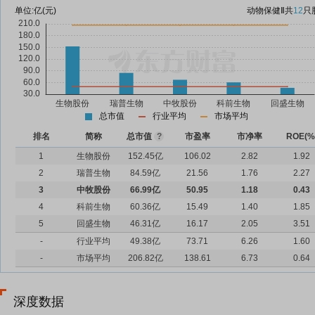
单位:
亿(元)
动物保健Ⅱ
共
12
只
总市值
行业平均
市场平均
排名
简称
总市值
?
市盈率
市净率
ROE(%
1
生物股份
152.45亿
106.02
2.82
1.92
2
瑞普生物
84.59亿
21.56
1.76
2.27
3
中牧股份
66.99亿
50.95
1.18
0.43
4
科前生物
60.36亿
15.49
1.40
1.85
5
回盛生物
46.31亿
16.17
2.05
3.51
-
行业平均
49.38亿
73.71
6.26
1.60
-
市场平均
206.82亿
138.61
6.73
0.64
深度数据