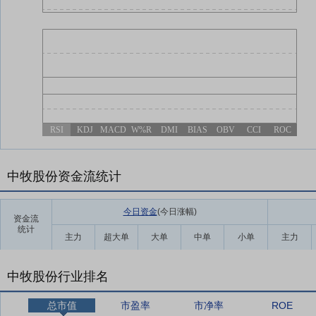
RSI
KDJ
MACD
W%R
DMI
BIAS
OBV
CCI
ROC
中牧股份资金流统计
今日资金
(今日涨幅
)
资金流
统计
主力
超大单
大单
中单
小单
主力
中牧股份行业排名
总市值
市盈率
市净率
ROE