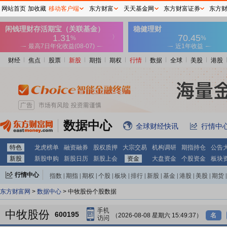
网站首页
加收藏
移动客户端
东方财富
天天基金网
东方财富证券
东方
财经
焦点
股票
新股
期指
期权
行情
数据
全球
美股
港股
数据中心
全球财经快讯
行情中
特色
龙虎榜单
融资融券
股权质押
大宗交易
机构调研
期指持仓
公告
新股
新股申购
新股日历
新股上会
资金
大盘资金
个股资金
板块
行情中心
指数
|
期指
|
期权
|
个股
|
板块
|
排行
|
新股
|
基金
|
港股
|
美股
|
期货
|
外汇
|
黄金
|
自选股
|
自选基金
东方财富网
>
数据中心
> 中牧股份个股数据
中牧股份
600195
（2026-08-08 星期六 15:49:37）
名