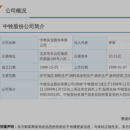
公司概况
中牧股份公司简介
中牧实业股份有限
公司名称
法人代表
李寅
公司
北京市丰台区南四
注册地址
注册资本
10.21亿
环西路188号八区
16-19号楼
成立日期
1998-12-25
上市日期
1999-01-07
主要范围
中牧实业股份有限公司(简称“中牧股份”)成立于1998年12月
公司简介
日,1999年1月7日在上海证券交易所上市,股票名称:中牧股
代码:600195。中牧股份隶属于国务院国资委直管的大型
业中央企业中国农业发展集团有限公司,注册资本1,021,148,
元,主营范围涵盖畜牧产业链供应链上游关键环节的兽用生
品、兽药、饲料及饲料添加剂、原料贸易等核心业务,是我
行业和饲料行业的重要组成企业,农业产业化国家重点龙头企
数据
致病性禽流感、口蹄疫等重大动物疫病疫苗定点生产企业,
高新技术企业,国企改革第一批“双百行动”企业。在动物保
郑重声明：
东方财富网发布此信息的目的在于传播更多信息，与本站立场无关。东方