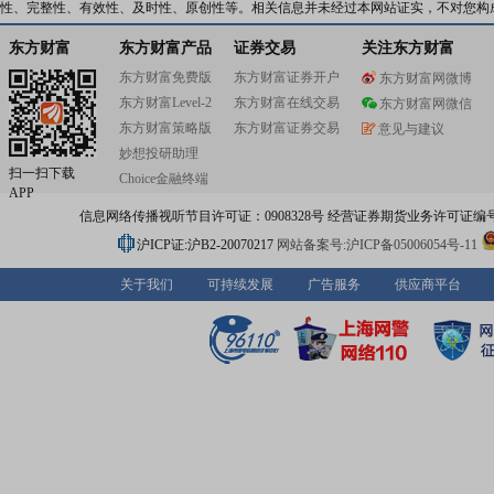
动物营养品领域,中牧股份拥有技术工艺领先、产品品类丰
性、完整性、有效性、及时性、原创性等。相关信息并未经过本网站证实，不对您构
障能力强大的产业集群,在国内设立了22个生产基地,所属骨
的研发制造历史超过90年,涵盖1000多个产品,年均营收超过
东方财富
东方财富产品
证券交易
关注东方财富
元,在畜牧业可持续发展、食品安全体系构建、农村农户增
东方财富免费版
东方财富证券开户
东方财富网微博
面发挥着重要的带动作用,并融入“一带一路”发展格局,为全
东方财富Level-2
东方财富在线交易
国家和地区提供产品、技术的支持与服务。中牧股份致力
东方财富网微信
业绿色发展、健康发展提供安全高效的解决方案,设立中牧
东方财富策略版
东方财富证券交易
意见与建议
和畜禽疫病诊断与检测中心,拥有国家认定企业技术中心、
妙想投研助理
工程技术研究中心、农业农村部重点实验室和博士后工作站
扫一扫下载
Choice金融终端
威科研机构和业界先进企业构建紧密的战略伙伴关系,开展
APP
创新合作,并多次承担完成国家重大科研攻关任务。中牧股份
信息网络传播视听节目许可证：0908328号 经营证券期货业务许可证编号：91310
护动物安全,关爱人类健康”为初心使命,始终牢记党、国家
赋予的责任和期望,坚定践行创新、绿色、协调、开放、共
沪ICP证:沪B2-20070217
网站备案号:沪ICP备05006054号-11
理念,恪守对产品安全、动物安全、畜牧安全、食品安全和
境安全的承诺,根植并专注于创造用户价值、提供集成服务
关于我们
可持续发展
广告服务
供应商平台
国计民生的生态农牧产业,以一流标准建设科技型、国际化
级的大型现代企业,为实现乡村振兴、百年梦想贡献中牧智
量。