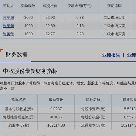
变动人
变动股数
成交均价
变动金额(万元)
变动原因
许英华
-3000
22.93
-6.88
二级市场买卖
许英华
-4000
22.89
-9.16
二级市场买卖
许英华
-1000
22.77
-2.28
二级市场买卖
财务数据
业绩报告
业绩
中牧股份最新财务指标
根据今日总股本计算所得，综合考虑分红送转、增发、新股上市等情况，可能会与最
期不一致
指标名称
最新数据
指标名称
最新数
基本每股收益(元)
0.0237
每股净资产(元)
5.5218
每股经营现金流(元)
-0.3022
每股公积金(元)
0.5578
总股本(万股)
102114.83
流通股本(万股)
102114.