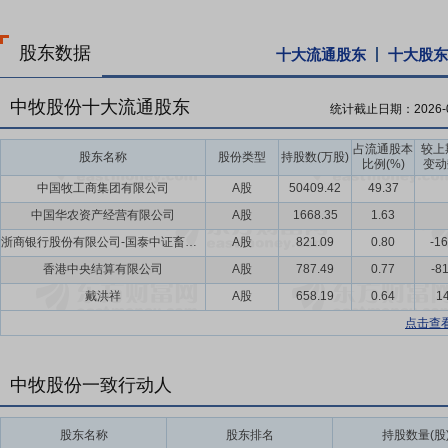
股东数据
十大流通股东
十大股东
中牧股份十大流通股东
统计截止日期：
2026-
占流通股本
较上
股东名称
股份类型
持股数(万股)
比例(%)
变动
中国牧工商集团有限公司
A股
50409.42
49.37
中国华农资产经营有限公司
A股
1668.35
1.63
浙商银行股份有限公司-国泰中证畜牧养殖交易型开放式指数证券投资基金
A股
821.09
0.80
-16
香港中央结算有限公司
A股
787.49
0.77
-8
戴洪祥
A股
658.19
0.64
14
点击查
中牧股份一致行动人
股东名称
股东排名
持股数量(股