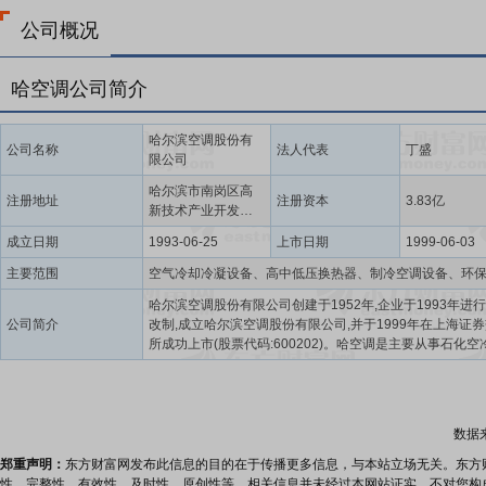
公司概况
哈空调公司简介
哈尔滨空调股份有
公司名称
法人代表
丁盛
限公司
哈尔滨市南岗区高
注册地址
注册资本
3.83亿
新技术产业开发区
嵩山路26号楼
成立日期
1993-06-25
上市日期
1999-06-03
主要范围
哈尔滨空调股份有限公司创建于1952年,企业于1993年进
公司简介
改制,成立哈尔滨空调股份有限公司,并于1999年在上海证
所成功上市(股票代码:600202)。哈空调是主要从事石化空
电站空冷凝汽器系统、核电空冷机组等空冷换热类产品的
设计、制造以及项目总承包的高新技术企业。为国家天然
管线、天然气超高压地下储气库等重大战略项目做出贡献,
发水平和制造能力在我国空冷行业具有举足轻重的地位。自1
数据
年研制成功石化空冷器以来,哈空调在空冷器、空调产品领
填补了国家54项产品空白,被誉为“中国空冷器的摇篮”,为行
郑重声明：
东方财富网发布此信息的目的在于传播更多信息，与本站立场无关。东方
了众多优秀人才。哈空调石化空冷器最高设计压力达到60MP
性、完整性、有效性、及时性、原创性等。相关信息并未经过本网站证实，不对您构