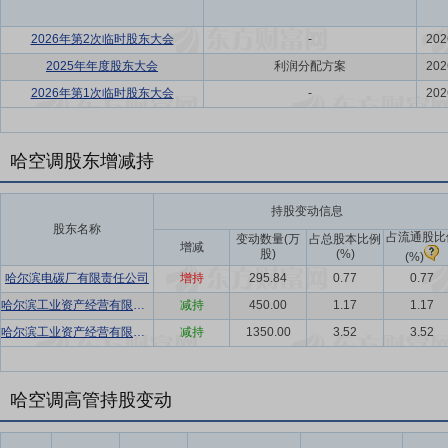
2026年第2次临时股东大会
-
202
2025年年度股东大会
利润分配方案
202
2026年第1次临时股东大会
-
202
哈空调股东增减持
持股变动信息
股东名称
占流通股比
变动数量(万
占总股本比例
增减
股)
(%)
(%)
哈尔滨电碳厂有限责任公司
增持
295.84
0.77
0.77
哈尔滨工业资产经营有限责任公司
减持
450.00
1.17
1.17
哈尔滨工业资产经营有限责任公司
减持
1350.00
3.52
3.52
哈空调高管持股变动