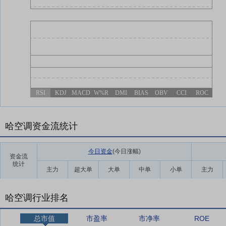
RSI
KDJ
MACD
W%R
DMI
BIAS
OBV
CCI
ROC
哈空调资金流统计
今日资金
(今日涨幅
)
资金流
统计
主力
超大单
大单
中单
小单
主力
哈空调行业排名
总市值
市盈率
市净率
ROE