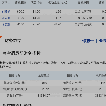
变动人
变动股数
成交均价
变动金额(万元)
变动原因
变动比
刘美娟
-900.0
14.00
-1.26
二级市场买卖
0.
宋志强
-3100
13.78
-4.27
二级市场买卖
0.
宋志强
-4100
21.70
-8.90
二级市场买卖
0.
财务数据
业绩报告
业绩
哈空调最新财务指标
根据今日总股本计算所得，综合考虑分红送转、增发、新股上市等情况，可能会与最
期不一致
指标名称
最新数据
指标名称
最新数
基本每股收益(元)
-0.0797
每股净资产(元)
2.1145
每股经营现金流(元)
-0.2372
每股公积金(元)
0.2119
总股本(万股)
38334.07
流通股本(万股)
38334.0
哈空调指标趋势