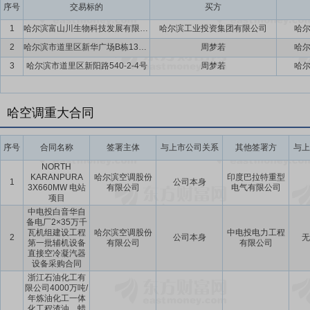
序号
交易标的
买方
1
哈尔滨富山川生物科技发展有限公司
哈尔滨工业投资集团有限公司
哈
2
哈尔滨市道里区新华广场B栋13层1号(哈房权证里字第00061355号)
周梦若
哈
3
哈尔滨市道里区新阳路540-2-4号
周梦若
哈
哈空调重大合同
序号
合同名称
签署主体
与上市公司关系
其他签署方
与上
NORTH
KARANPURA
哈尔滨空调股份
印度巴拉特重型
1
公司本身
3X660MW 电站
有限公司
电气有限公司
项目
中电投白音华自
备电厂2×35万千
瓦机组建设工程
哈尔滨空调股份
中电投电力工程
2
公司本身
无
第一批辅机设备
有限公司
有限公司
直接空冷凝汽器
设备采购合同
浙江石油化工有
限公司4000万吨/
年炼油化工一体
化工程渣油、蜡