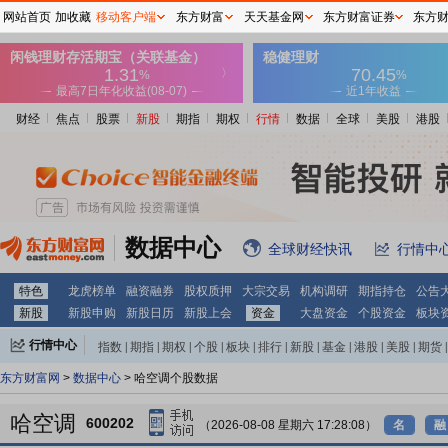
网站首页
加收藏
移动客户端
东方财富
天天基金网
东方财富证券
东方
财经
焦点
股票
新股
期指
期权
行情
数据
全球
美股
港股
数据中心
全球财经快讯
行情中
特色
龙虎榜单
融资融券
股权质押
大宗交易
机构调研
期指持仓
公告
新股
新股申购
新股日历
新股上会
资金
大盘资金
个股资金
板块
行情中心
指数
|
期指
|
期权
|
个股
|
板块
|
排行
|
新股
|
基金
|
港股
|
美股
|
期货
|
外汇
|
黄金
|
自选股
|
自选基金
东方财富网
>
数据中心
> 哈空调个股数据
哈空调
600202
（2026-08-08 星期六 17:28:08）
名
融