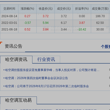
要点6：
技术创新能力与全生命周期一体化解决方案
依托国有控股平
“2×200MW机组飞翼式空冷器系统”获评2025年度黑龙江省首台
交易时间
涨跌幅(%)
收盘价(元)
成交价(元)
折溢率(%)
成交量(万股)
了关键技术突破。作为具备空冷系统EPC总承包能力的专业厂商，公
2024-08-14
0.27
3.72
3.72
0.00
186.70
有效提升项目整体附加值与综合竞争力。
2022-03-01
-3.57
5.94
6.17
3.87
62.50
要点7：
国际高端市场认可与差异化竞争优势
在市场开拓方面，公司
2021-06-18
0.52
3.84
3.44
-10.42
30.00
争优势。报告期内，公司成功进入道达尔能源公司合格供应商体系，成
盖石油、天然气及可再生能源等多个领域，此次入选标志着公司产品质
深化国际业务合作奠定坚实基础。
资讯公告
个股
哈空调资讯
行业资讯
.
哈空调控股股东提议罢免董事展学峰，当事人投反对票，公司预计将迎28年来最差半年报
.
哈空调：2026年第四次临时董事会会议决议公告
.
哈空调：公司将于2026年8月17日召开2026年第二次临时股东会
哈空调互动易
.