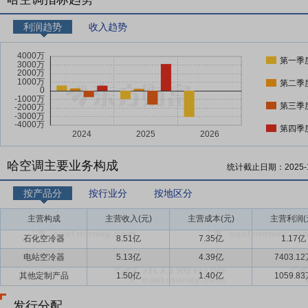
利润趋势
收入趋势
第一季
第二季
第三季
第四季
哈空调主要业务构成
统计截止日期：
2025-
按产品分
按行业分
按地区分
主营构成
主营收入(元)
主营成本(元)
主营利润(
石化空冷器
8.51亿
7.35亿
1.17亿
电站空冷器
5.13亿
4.39亿
7403.1
其他定制产品
1.50亿
1.40亿
1059.8
发行分配