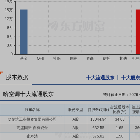
股东数据
十大流通股东
十大股东
哈空调十大流通股东
统计截止日期：
2026-
占流通股本
较上
股东名称
股份类型
持股数(万股)
比例(%)
变动
哈尔滨工业投资集团有限公司
A股
13044.94
34.03
高盛国际-自有资金
A股
632.55
1.65
36
张寿清
A股
575.02
1.50