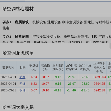
哈空调核心题材
要点1：
所属板块
机械设备 通用设备 制冷空调设备 黑龙江 专精特新 
核电
要点2：
经营范围
空气冷却冷凝设备、高中低压换热器、制冷空调设备
色金属、黑色金属、机械设备、五金交电、建筑材料、化工原料(法律、
包与其实力、规模、业绩相适应的国外工程项目,对外派遣实施上述境外工
哈空调龙虎榜单
准后方可开展经营活动,具体经营项目以相关部门批准文件或许可证件为
要点3：
石化空冷器和电站空冷品的设计、制造和销售
报告期，公司
上榜营业
上
收盘价
涨跌幅
后1日涨
后5日涨
后10日涨
交易时间
相关
部买入合
部
(元)
(%)
跌幅(%)
跌幅(%)
跌幅(%)
要点4：
空冷行业
报告期，国内空冷行业客户集中度较高，客户议价
计(万)
定价具有直接约束作用，设备订单获取不仅依托产品技术实力，商务合
2025-04-01
明细
6.23
10.07
-9.15
-26.97
-23.60
14398.63
12
求开展定制化设计与生产，对企业技术积累及项目实施经验提出较高要
2025-04-01
明细
6.23
10.07
-9.15
-26.97
-23.60
9694.25
5
2025-03-28
明细
5.67
10.10
-0.18
-14.46
-13.40
6942.38
3
要点5：
深厚的技术积淀与行业底蕴
公司作为国内最早开展空冷业务
快，主要原材料价格高位运行，叠加地缘政治等外部因素影响，市场不
司积极把握技术升级与市场拓展机遇，整体经营展现出较强发展韧性。
哈空调大宗交易