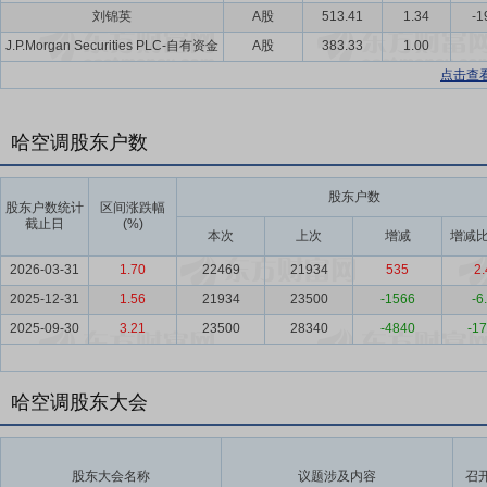
刘锦英
A股
513.41
1.34
-1
J.P.Morgan Securities PLC-自有资金
A股
383.33
1.00
点击查
哈空调股东户数
股东户数
股东户数统计
区间涨跌幅
截止日
(%)
本次
上次
增减
增减比
2026-03-31
1.70
22469
21934
535
2.
2025-12-31
1.56
21934
23500
-1566
-6
2025-09-30
3.21
23500
28340
-4840
-17
哈空调股东大会
股东大会名称
议题涉及内容
召