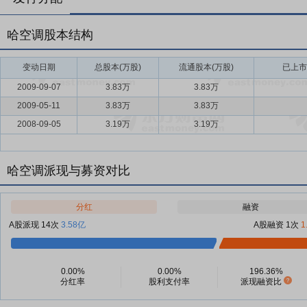
哈空调股本结构
变动日期
总股本(万股)
流通股本(万股)
已上市
2009-09-07
3.83万
3.83万
2009-05-11
3.83万
3.83万
2008-09-05
3.19万
3.19万
哈空调派现与募资对比
分红
融资
A股派现 14次
3.58亿
A股融资 1次
1
0.00%
0.00%
196.36%
分红率
股利支付率
派现融资比