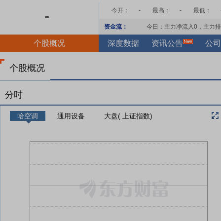
今开：
-
最高：
-
最低：
-
资金流：
今日：主力净流入
0
，主力排
个股概况
深度数据
资讯公告
公司
个股概况
分时
哈空调
通用设备
大盘( 上证指数)