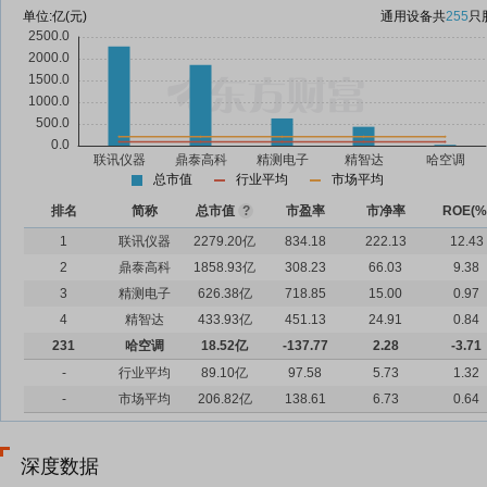
单位:
亿(元)
通用设备
共
255
只
总市值
行业平均
市场平均
排名
简称
总市值
?
市盈率
市净率
ROE(%
1
联讯仪器
2279.20亿
834.18
222.13
12.43
2
鼎泰高科
1858.93亿
308.23
66.03
9.38
3
精测电子
626.38亿
718.85
15.00
0.97
4
精智达
433.93亿
451.13
24.91
0.84
231
哈空调
18.52亿
-137.77
2.28
-3.71
-
行业平均
89.10亿
97.58
5.73
1.32
-
市场平均
206.82亿
138.61
6.73
0.64
深度数据