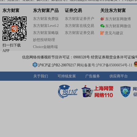
站空冷凝汽器系统涵盖1000MW等大小空冷发电机组。公
主要应用于炼化行业、煤化工行业、炼钢行业、医药化肥
东方财富
东方财富产品
证券交易
关注东方财富
火电行业、垃圾发电行业,被中国三大石化公司、国家管网
东方财富免费版
东方财富证券开户
东方财富网微博
五大发电集团所采用,并远销美国、加拿大、意大利、澳大
东方财富Level-2
东方财富在线交易
新加坡、马来西亚、俄罗斯、印度等国家。1995年公司通
东方财富网微信
ISO9001国际质量体系认证,1996年获得进出口自营权,200
东方财富策略版
东方财富证券交易
意见与建议
司获得利用出口信贷向国际市场出口大型成套的资格,2002
妙想投研助理
通过ASME【U】认证。2010年,国家能源局将国内同行业
扫一扫下载
Choice金融终端
电站空冷系统研发中心设立在了哈空调。
APP
信息网络传播视听节目许可证：0908328号 经营证券期货业务许可证编号：91310
沪ICP证:沪B2-20070217
网站备案号:沪ICP备05006054号-11
关于我们
可持续发展
广告服务
供应商平台