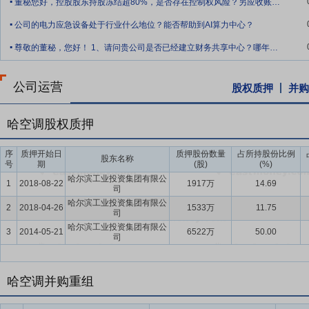
董秘您好，控股股东持股冻结超80%，是否存在控制权风险？另应收账款高达11亿，减
.
公司的电力应急设备处于行业什么地位？能否帮助到AI算力中心？
.
尊敬的董秘，您好！ 1、请问贵公司是否已经建立财务共享中心？哪年建立的？ 2、财
公司运营
股权质押
并购
哈空调股权质押
序
质押开始日
质押股份数量
占所持股份比例
股东名称
号
期
(股)
(%)
哈尔滨工业投资集团有限公
1
2018-08-22
1917万
14.69
司
哈尔滨工业投资集团有限公
2
2018-04-26
1533万
11.75
司
哈尔滨工业投资集团有限公
3
2014-05-21
6522万
50.00
司
哈空调并购重组