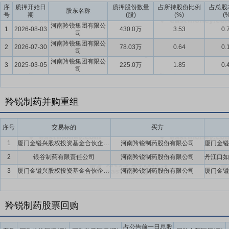
序
质押开始日
质押股份数量
占所持股份比例
占总股
股东名称
号
期
(股)
(%)
(
河南羚锐集团有限公
1
2026-08-03
430.0万
3.53
0.
司
河南羚锐集团有限公
2
2026-07-30
78.03万
0.64
0.
司
河南羚锐集团有限公
3
2025-03-05
225.0万
1.85
0.
司
羚锐制药并购重组
序号
交易标的
买方
1
厦门金镒兴股权投资基金合伙企业(有限合伙)
河南羚锐制药股份有限公司
2
银谷制药有限责任公司
河南羚锐制药股份有限公司
3
厦门金镒兴股权投资基金合伙企业(有限合伙)
河南羚锐制药股份有限公司
羚锐制药股票回购
占公告前一日总股