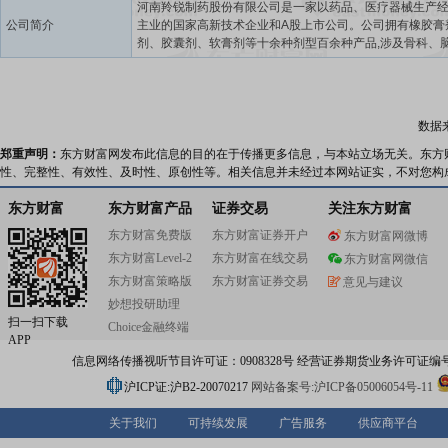
河南羚锐制药股份有限公司是一家以药品、医疗器械生产
公司简介
主业的国家高新技术企业和A股上市公司。公司拥有橡胶膏
剂、胶囊剂、软膏剂等十余种剂型百余种产品,涉及骨科、
科、呼吸科、麻醉科、皮肤科等领域,其中“两只老虎”系列
药年销超10亿贴;通络祛痛膏、培元通脑胶囊、丹鹿通督片
珍珠膏等十余个产品为独家药品;芬太尼透皮贴剂为引进国
技术和设备生产的强效镇痛药物。公司始终坚持“守正创新”
数据
理念,努力推进企业智能化和绿色化升级,构建低碳精益生产
建成制造工艺和技术国内领先的外用贴膏剂生产基地和口
郑重声明：
东方财富网发布此信息的目的在于传播更多信息，与本站立场无关。东方
产基地,全资子公司羚锐医药搭建了覆盖全国的销售渠道和
性、完整性、有效性、及时性、原创性等。相关信息并未经过本网站证实，不对您构
络。公司创建了国家级企业技术中心、河南省经皮给药重
室、河南省中药现代化产业研究院、中原学者工作站、博
东方财富
东方财富产品
证券交易
关注东方财富
研工作站等科研平台,加强“产学研”深度联合,持续推进新产
东方财富免费版
东方财富证券开户
东方财富网微博
发、仿制药研制、大品种二次开发。公司先后被认定为“国
东方财富Level-2
东方财富在线交易
工厂”“国家技术创新示范企业”、国家级“智能制造示范工厂”
东方财富网微信
省创新龙头企业”,获授“中国质量奖提名奖”和“河南省长质量
东方财富策略版
东方财富证券交易
意见与建议
妙想投研助理
扫一扫下载
Choice金融终端
APP
信息网络传播视听节目许可证：0908328号 经营证券期货业务许可证编号：91310
沪ICP证:沪B2-20070217
网站备案号:沪ICP备05006054号-11
关于我们
可持续发展
广告服务
供应商平台