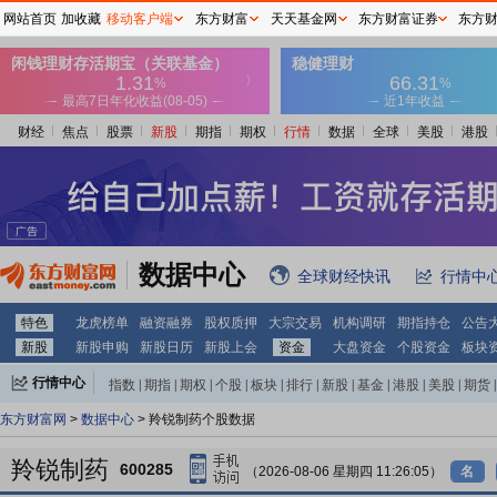
网站首页
加收藏
移动客户端
东方财富
天天基金网
东方财富证券
东方
财经
焦点
股票
新股
期指
期权
行情
数据
全球
美股
港股
数据中心
全球财经快讯
行情中
特色
龙虎榜单
融资融券
股权质押
大宗交易
机构调研
期指持仓
公告
新股
新股申购
新股日历
新股上会
资金
大盘资金
个股资金
板块
行情中心
指数
|
期指
|
期权
|
个股
|
板块
|
排行
|
新股
|
基金
|
港股
|
美股
|
期货
|
外汇
|
黄金
|
自选股
|
自选基金
东方财富网
>
数据中心
> 羚锐制药个股数据
羚锐制药
600285
（2026-08-06 星期四 11:26:05）
名