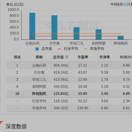
单位:
亿(元)
中药Ⅱ
共
66
只
总市值
行业平均
市场平均
排名
简称
总市值
?
市盈率
市净率
ROE(%
1
云南白药
904.44亿
17.21
2.15
4.96
2
片仔癀
819.24亿
43.07
5.39
5.00
3
华润三九
415.56亿
12.68
1.79
4.74
4
东阿阿胶
344.55亿
19.48
3.19
4.31
16
羚锐制药
125.84亿
15.95
3.45
6.99
-
行业平均
116.10亿
52.22
3.03
2.34
-
市场平均
204.32亿
136.95
6.60
0.62
深度数据