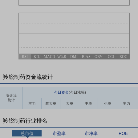
RSI
KDJ
MACD
W%R
DMI
BIAS
OBV
CCI
ROC
羚锐制药资金流统计
今日资金
(今日涨幅
)
资金流
统计
主力
超大单
大单
中单
小单
主力
羚锐制药行业排名
总市值
市盈率
市净率
ROE