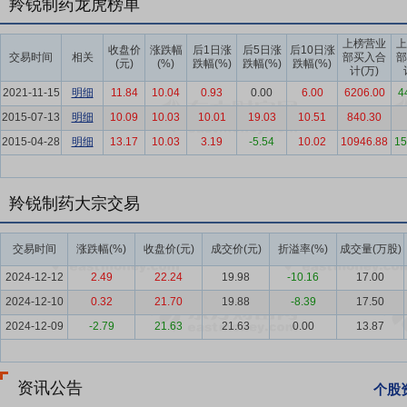
羚锐制药龙虎榜单
要点5：
处方药业务
随着我国疾病谱的持续演变，慢性病已成为影响国
脑血管疾病、癌症、糖尿病、慢性呼吸系统疾病四大疾病为代表的重大
上榜营业
上
收盘价
涨跌幅
后1日涨
后5日涨
后10日涨
交易时间
相关
部买入合
部
疾病、过敏性鼻炎、糖尿病、癌症等慢性病领域，代表产品有培元通脑
(元)
(%)
跌幅(%)
跌幅(%)
跌幅(%)
计(万)
要点6：
医药行业
医药行业是国民经济的重要组成部分，是关系国计
2021-11-15
明细
11.84
10.04
0.93
0.00
6.00
6206.00
4
位置，为医药健康事业发展锚定方向。2025年作为“十四五”规划收
2015-07-13
明细
10.09
10.03
10.01
19.03
10.51
840.30
时一系列鼓励创新政策加快落地，医药行业在政策引导和市场需求调整的
2015-04-28
明细
13.17
10.03
3.19
-5.54
10.02
10946.88
15
年医药制造业规模以上企业实现营业收入24,870亿元，同比下降1.2%，
要点7：
中药行业
2025年，国家层面密集出台系列政策推动中医药产
羚锐制药大宗交易
事业和产业高质量发展”；国务院办公厅印发《关于提升中药质量促进
强化中药质量监管等方面构建现代化产业体系，为中医药行业发展创造
交易时间
涨跌幅(%)
收盘价(元)
成交价(元)
折溢率(%)
成交量(万股)
要点8：
产品优势
公司拥有橡胶膏剂、片剂、胶囊剂、颗粒剂、酊剂
2024-12-12
2.49
22.24
19.98
-10.16
17.00
醉、皮肤科、儿科及营养补充剂等治疗领域。
2024-12-10
0.32
21.70
19.88
-8.39
17.50
要点9：
品牌优势
近年来，公司持续聚焦消费者健康需求，将提升主
2024-12-09
-2.79
21.63
21.63
0.00
13.87
断探索品牌传播新路径。
要点10：
渠道优势
公司多年深耕医药领域，形成较强的渠道覆盖和终
资讯公告
营销队伍，并持续推进营销管理数字化建设，与国内优质商业客户建立
个股