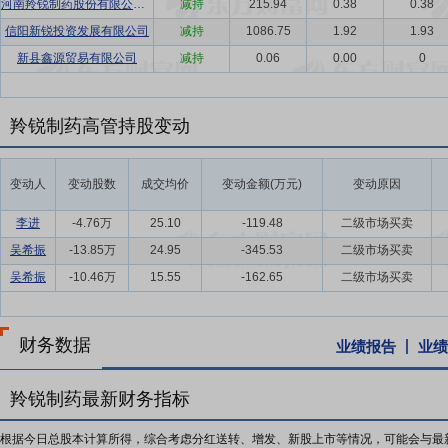
河南羚锐制药股份有限公司2021年员工持股计划
减持
215.94
0.38
0.38
信阳新锐投资发展有限公司
减持
1086.75
1.92
1.93
新县鑫源贸易有限公司
减持
0.06
0.00
0
羚锐制药高管持股变动
变动人
变动股数
成交均价
变动金额(万元)
变动原因
李进
-4.76万
25.10
-119.48
二级市场买卖
吴希振
-13.85万
24.95
-345.53
二级市场买卖
吴希振
-10.46万
15.55
-162.65
二级市场买卖
财务数据
业绩报告
业绩
羚锐制药最新财务指标
根据今日总股本计算所得，综合考虑分红送转、增发、新股上市等情况，可能会与最