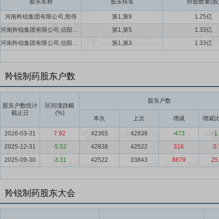
股东名称
股东排名
持股数量(股
河南羚锐集团有限公司,熊伟
第1,第9
1.25亿
河南羚锐集团有限公司,信阳新锐投资发展有限公司
第1,第5
1.33亿
河南羚锐集团有限公司,信阳新锐投资发展有限公司
第1,第3
1.33亿
羚锐制药股东户数
股东户数
股东户数统计
区间涨跌幅
截止日
(%)
本次
上次
增减
增减比
2026-03-31
7.92
42365
42838
-473
-1
2025-12-31
-5.52
42838
42522
316
0.
2025-09-30
-3.31
42522
33843
8679
25
羚锐制药股东大会