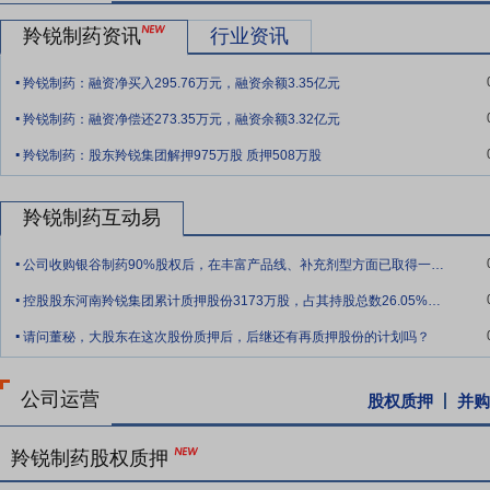
要点11：
智能制造优势
公司持续专注于传统中药现代化、现代中药制
羚锐制药资讯
行业资讯
要点12：
董事、监事集中竞价减持股份
2023年3月9日公司对外公告
.
价减持股份计划公告》。减持股份计划实施前,董事吴希振先生持有公司股份73
羚锐制药：融资净买入295.76万元，融资余额3.35亿元
.
公司总股本的0.0447%。截至本公告披露日,李进先生累计减持公司股份6
羚锐制药：融资净偿还273.35万元，融资余额3.32亿元
.
羚锐制药：股东羚锐集团解押975万股 质押508万股
羚锐制药互动易
.
公司收购银谷制药90%股权后，在丰富产品线、补充剂型方面已取得一定进展，但收购整
.
控股股东河南羚锐集团累计质押股份3173万股，占其持股总数26.05%，当前股价
.
请问董秘，大股东在这次股份质押后，后继还有再质押股份的计划吗？
公司运营
股权质押
并购
羚锐制药股权质押