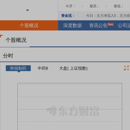
今开：
-
最高：
-
最低：
-
资金流：
今日：主力净流入
0
，主力排
个股概况
深度数据
资讯公告
公司
个股概况
分时
羚锐制药
中药Ⅱ
大盘( 上证指数)