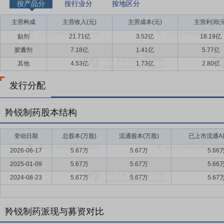
按产品分
按行业分
按地区分
主营构成
主营收入(元)
主营成本(元)
主营利润(元
贴剂
21.71亿
3.52亿
18.19亿
胶囊剂
7.18亿
1.41亿
5.77亿
其他
4.53亿
1.73亿
2.80亿
发行分配
羚锐制药股本结构
变动日期
总股本(万股)
流通股本(万股)
已上市流通A股
2026-06-17
5.67万
5.67万
5.66
2025-01-09
5.67万
5.67万
5.66
2024-08-23
5.67万
5.67万
5.67
羚锐制药派现与募资对比