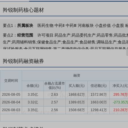
羚锐制药核心题材
要点1：
所属板块
医药生物 中药Ⅱ 中药Ⅲ 河南板块 小盘价值 小盘股 
要点2：
经营范围
许可项目:药品生产;药品委托生产;药品零售;药品批
生产;药用辅料销售;保健食品生产;食品生产;食品销售;调味品生产;食品
床试验服务;食品互联网销售;第二类增值电信业务;药品互联网信息服务
开展经营活动,具体经营项目以相关部门批准文件或许可证件为准)一般项
羚锐制药融资融券
健食品(预包装)销售;食品添加剂销售;特殊医学用途配方食品销售;体育
日用化学产品制造;日用化学产品销售;日用杂品制造;日用杂品销售;化
融资
询、技术交流、技术转让、技术推广;技术进出口;货物进出口;信息咨询服
交易时间
地产租赁;租赁服务(不含许可类租赁服务)(除依法须经批准的项目外,凭
余额占流通市
余额(元)
买入额(元)
偿还额(元)
净买入(元
值比(%)
要点3：
药品的研发、生产与销售
公司主要业务包括药品的研发、生
2026-08-05
3.35亿
2.63
1868.62万
1572.86万
295.76万
2026-08-04
要点4：
健康消费品业务
3.32亿
公司在骨科领域具有显著优势。我国骨关节
2.57
1389.65万
1663.00万
-273.35
白皮书》数据显示，在 60 岁以上的人群中，约55%患有骨关节炎，70
2026-08-03
3.35亿
2.56
1508.68万
1298.41万
210.28万
占全国总人口的23.0%，老龄化进程的深入使得骨科健康管理成为“
频发，导致骨科疾病发病率逐渐呈年轻化态势，带动了骨科药品市场持