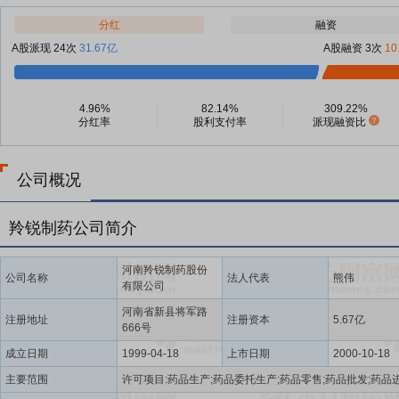
分红
融资
A股派现 24次
31.67亿
A股融资 3次
10
4.96%
82.14%
309.22%
分红率
股利支付率
派现融资比
公司概况
羚锐制药公司简介
河南羚锐制药股份
公司名称
法人代表
熊伟
有限公司
河南省新县将军路
注册地址
注册资本
5.67亿
666号
成立日期
1999-04-18
上市日期
2000-10-18
主要范围