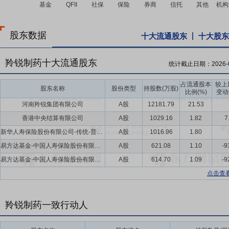
股东数据
十大流通股东
十大股东
羚锐制药十大流通股东
统计截止日期：
2026-
占流通股本
较上
股东名称
股份类型
持股数(万股)
比例(%)
变动
河南羚锐集团有限公司
A股
12181.79
21.53
香港中央结算有限公司
A股
1029.16
1.82
7
新华人寿保险股份有限公司-传统-普通保险产品-018L-CT001沪
A股
1016.96
1.80
易方达基金-中国人寿保险股份有限公司-传统险-易方达基金国寿股份均衡股票传统可供出售单一资产管理计划
A股
621.08
1.10
-9
易方达基金-中国人寿保险股份有限公司-分红险-易方达基金国寿股份均衡股票型组合单一资产管理计划(可供出售)
A股
614.70
1.09
-9
点击查
羚锐制药一致行动人