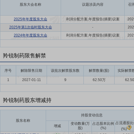
股东大会名称
议题涉及内容
召
2025年年度股东大会
利润分配方案,年度报告(摘要)议案
202
2025年第1次临时股东大会
-
202
2024年年度股东大会
利润分配方案,年度报告(摘要)议案
202
羚锐制药限售解禁
序号
解除限售日期
该批次解禁股东数
解禁数量(股)
实际解禁数
1
2027-01-11
9
62.50万
62.5
羚锐制药股东增减持
持股变动信息
股东名称
占流通股比
变动数量(万
占总股本比例
增减
股)
(%)
(%)