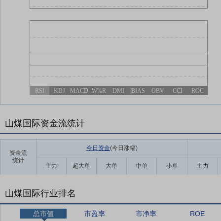
RSI
KDJ
MACD
W%R
DMI
BIAS
OBV
CCI
ROC
山煤国际资金流统计
今日资金
(今日涨幅
)
资金流
统计
主力
超大单
大单
中单
小单
主力
山煤国际行业排名
总市值
市盈率
市净率
ROE