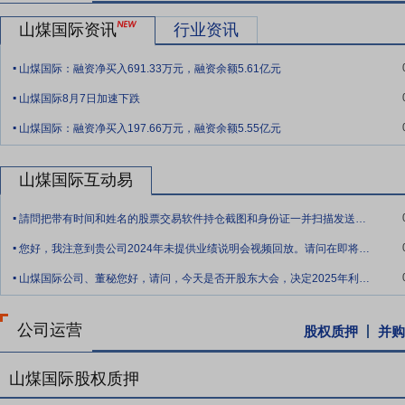
要点10：
拟23.7亿元收购河曲露天51%股份
2018年6月1日公告
山煤国际资讯
行业资讯
集团河曲旧县露天煤业有限公司31%和20%的股权,合计51%的股权,交易
.
为其控股股东。河曲露天通过露天采掘方式从事煤炭资源的开采和洗选加
山煤国际：融资净买入691.33万元，融资余额5.61亿元
.
2018-2020年三个年度合并报表归属母公司的净利润分别不低于15,000万
山煤国际8月7日加速下跌
.
要点11：
控股股东增持3%股份完成增持计划
2019年6月19日公告
山煤国际：融资净买入197.66万元，融资余额5.55亿元
3%,已达到本次增持计划的下限,本次增持已在计划期限内实施完毕。根据
山煤国际互动易
.
請問把带有时间和姓名的股票交易软件持仓截图和身份证一并扫描发送至公司邮箱，可以获
.
您好，我注意到贵公司2024年未提供业绩说明会视频回放。请问在即将举行的2025
.
山煤国际公司、董秘您好，请问，今天是否开股东大会，决定2025年利润分配，请问分
公司运营
股权质押
并购
山煤国际股权质押