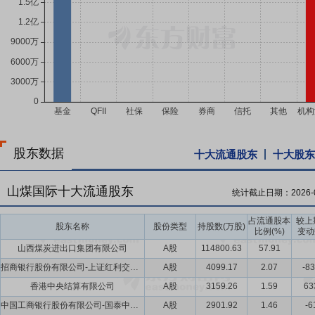
股东数据
十大流通股东
十大股东
山煤国际十大流通股东
统计截止日期：
2026-
占流通股本
较上
股东名称
股份类型
持股数(万股)
比例(%)
变动
山西煤炭进出口集团有限公司
A股
114800.63
57.91
招商银行股份有限公司-上证红利交易型开放式指数证券投资基金
A股
4099.17
2.07
-83
香港中央结算有限公司
A股
3159.26
1.59
63
中国工商银行股份有限公司-国泰中证煤炭交易型开放式指数证券投资基金
A股
2901.92
1.46
-6