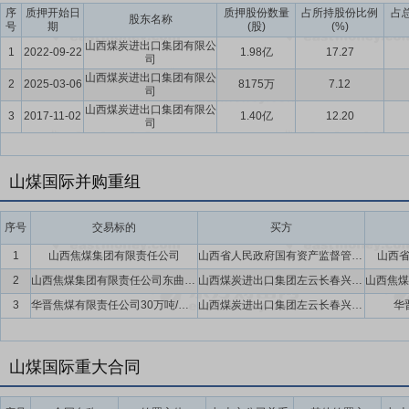
序
质押开始日
质押股份数量
占所持股份比例
占
股东名称
号
期
(股)
(%)
山西煤炭进出口集团有限公
1
2022-09-22
1.98亿
17.27
司
山西煤炭进出口集团有限公
2
2025-03-06
8175万
7.12
司
山西煤炭进出口集团有限公
3
2017-11-02
1.40亿
12.20
司
山煤国际并购重组
序号
交易标的
买方
1
山西焦煤集团有限责任公司
山西省人民政府国有资产监督管理委员会
山西
2
山西焦煤集团有限责任公司东曲煤矿4万吨/年煤炭产能置换指标
山西煤炭进出口集团左云长春兴煤业有限公司,山西煤炭进出口集团左云韩家洼煤业有限公司
3
华晋焦煤有限责任公司30万吨/年煤炭产能置换指标
山西煤炭进出口集团左云长春兴煤业有限公司,山西煤炭进出口集团左云韩家洼煤业有限公司
华
山煤国际重大合同