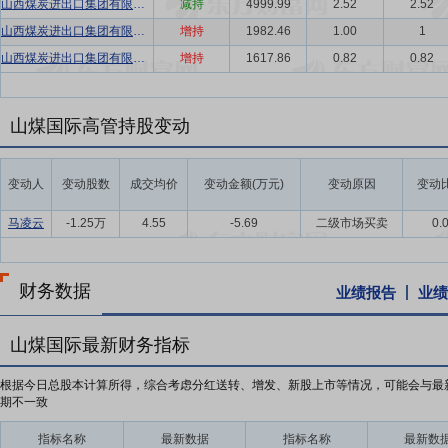
山西煤炭进出口集团有限公司
减持
4999.99
2.52
2.52
山西煤炭进出口集团有限公司
增持
1982.46
1.00
1
山西煤炭进出口集团有限公司
增持
1617.86
0.82
0.82
山煤国际高管持股变动
变动人
变动股数
成交均价
变动金额(万元)
变动原因
变动比
马凌云
-1.25万
4.55
-5.69
二级市场买卖
0.
财务数据
业绩报告
业绩
山煤国际最新财务指标
根据今日总股本计算所得，综合考虑分红送转、增发、新股上市等情况，可能会与最
期不一致
指标名称
最新数据
指标名称
最新数