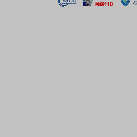
强韧性,坚持不懈抓管理强经营,坚持不懈抓创新强赋能,坚
服务强合力,奋力开创高质量发展新局面。