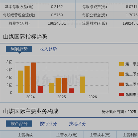
基本每股收益(元)
0.2162
每股净资产(元)
8.0711
每股经营现金流(元)
0.5759
每股公积金(元)
1.7075
总股本(万股)
198245.61
流通股本(万股)
198245.
山煤国际指标趋势
利润趋势
收入趋势
第一季
第二季
第三季
第四季
山煤国际主要业务构成
统计截止日期：
2025-
按产品分
按行业分
按地区分
主营构成
主营收入(元)
主营成本(元)
主营利润(