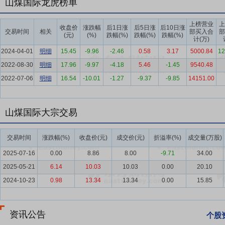
山煤国际龙虎榜单
要点5：
煤炭行业
2025年，国内煤炭行业认真贯彻落实党中央、国
供应保持稳定充裕。国内原煤产量48.5亿吨，创历史新高，比上年增长
上榜营业
上
收盘价
涨跌幅
后1日涨
后5日涨
后10日涨
交易时间
相关
部买入合
部
年产量同比增长2.1%。
(元)
(%)
跌幅(%)
跌幅(%)
跌幅(%)
计(万)
要点6：
产品优势
公司所属煤矿分布于大同、忻州、临汾、长治、晋
2024-04-01
明细
15.45
-9.96
-2.46
0.58
3.17
5000.84
12
员少、管理水平高。公司目前已形成动力煤、焦煤、无烟煤三大煤炭生
2022-08-30
明细
17.96
-9.97
-4.18
5.46
-1.45
9540.48
中心化验室，通过对各煤矿、选煤厂煤质管理工作严格考核，使公司煤
2022-07-06
明细
16.54
-10.01
-1.27
-9.37
-9.85
14151.00
要点7：
市场优势
公司依托于四十多年贸易业务的积累，在全国主要
独立完善的货源组织体系和煤炭销售运输体系，与众多优质用户建立了
山煤国际大宗交易
家拥有煤炭出口专营权的煤炭企业，拥有出口内销两个通道，可以在国
要点8：
管理优势
公司秉持精益化管理理念，始终以创新为引擎，以
交易时间
涨跌幅(%)
收盘价(元)
成交价(元)
折溢率(%)
成交量(万股)
全生产管理水平持续提升。一方面，按照“管理层次化、经营专业化、
2025-07-16
0.00
8.86
8.00
-9.71
34.00
控制、渠道建设、财务管理等各方面均取得了成效。另一方面，通过外
2025-05-21
6.14
10.03
10.03
0.00
20.10
理和公司后续发展提供了有力的人力资源支撑，打造了一支安全生产和
2024-10-23
0.98
13.34
13.34
0.00
15.85
要点9：
成本优势
公司推行成本领先战略，通过不断优化成本管控体
势。公司高度重视先进产能建设，通过技术引领和精益管理，积极释放
动化建设，推广磅房无人值守、远程遥感技术，以技术进步推动降本增
资讯公告
个股
经营的每项环节，将成本控制量化到每个岗位每位员工，切实做到成本