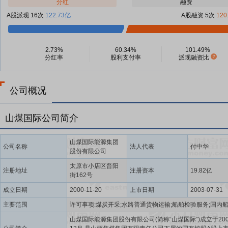
分红
融资
A股派现 16次
122.73亿
A股融资 5次
120
2.73%
60.34%
101.49%
分红率
股利支付率
派现融资比
公司概况
山煤国际公司简介
山煤国际能源集团
公司名称
法人代表
付中华
股份有限公司
太原市小店区晋阳
注册地址
注册资本
19.82亿
街162号
成立日期
2000-11-20
上市日期
2003-07-31
主要范围
山煤国际能源集团股份有限公司(简称“山煤国际”)成立于20