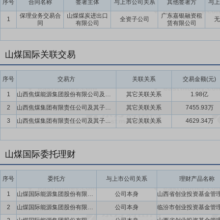
序号
合同名称
签署主体
与上市公司关系
其他签署方
与上
保理业务交易合
山煤煤炭进出口
广东嘉银融资租
1
全资子公司
无
同
有限公司
赁有限公司
山煤国际关联交易
序号
交易方
关联关系
交易金额(元)
1
山西焦煤能源集团股份有限公司及其子公司
其它关联关系
1.98亿
2
山西焦煤集团有限责任公司及其子公司
其它关联关系
7455.93万
3
山西焦煤集团有限责任公司及其子公司
其它关联关系
4629.34万
山煤国际委托理财
序号
委托方
与上市公司关系
理财产品名称
1
山煤国际能源集团股份有限公司
公司本身
2
山煤国际能源集团股份有限公司
公司本身