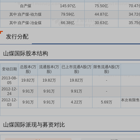
自产煤
145.97亿
75.50亿
70.47
其中:自产煤-动力煤
79.59亿
44.87亿
34.72
其中:自产煤-冶金煤
66.38亿
30.63亿
35.75
发行分配
山煤国际股本结构
总股本(万
流通股本(万
已上市流通A股(万
限售流通A股(万
变动日期
股)
股)
股)
股)
2013-08-
19.82万
19.82万
19.82万
-
05
2012-12-
9.91万
9.91万
9.91万
-
24
2012-12-
本次有限售
9.91万
9.91万
4.22万
5.69万
03
山煤国际派现与募资对比