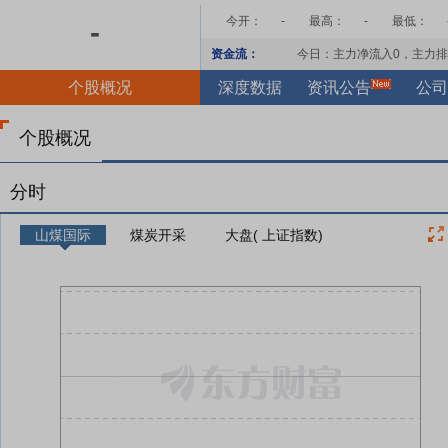
今开：
-
最高：
-
最低：
-
资金流：
今日：主力净流入
0
，主力排
个股概况
深度数据
资讯公告
公司
个股概况
分时
山煤国际
煤炭开采
大盘( 上证指数)