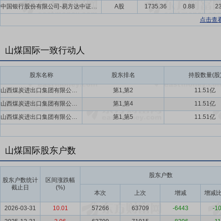
中国银行股份有限公司-易方达中证红利交易型开放式指数证券投资基金
A股
1735.36
0.88
23
点击查
山煤国际一致行动人
股东名称
股东排名
持股数量(股
山西煤炭进出口集团有限公司,山煤投资集团有限公司
第1,第2
11.51亿
山西煤炭进出口集团有限公司,山煤投资集团有限公司
第1,第4
11.51亿
山西煤炭进出口集团有限公司,山煤投资集团有限公司
第1,第5
11.51亿
山煤国际股东户数
股东户数
股东户数统计
区间涨跌幅
截止日
(%)
本次
上次
增减
增减比
2026-03-31
10.01
57266
63709
-6443
-10