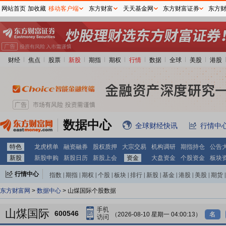
网站首页
加收藏
移动客户端
东方财富
天天基金网
东方财富证券
东方
财经
焦点
股票
新股
期指
期权
行情
数据
全球
美股
港股
数据中心
全球财经快讯
行情中
特色
龙虎榜单
融资融券
股权质押
大宗交易
机构调研
期指持仓
公告
新股
新股申购
新股日历
新股上会
资金
大盘资金
个股资金
板块
行情中心
指数
|
期指
|
期权
|
个股
|
板块
|
排行
|
新股
|
基金
|
港股
|
美股
|
期货
|
外汇
|
黄金
|
自选股
|
自选基金
东方财富网
>
数据中心
> 山煤国际个股数据
山煤国际
600546
（2026-08-10 星期一 04:00:13）
名