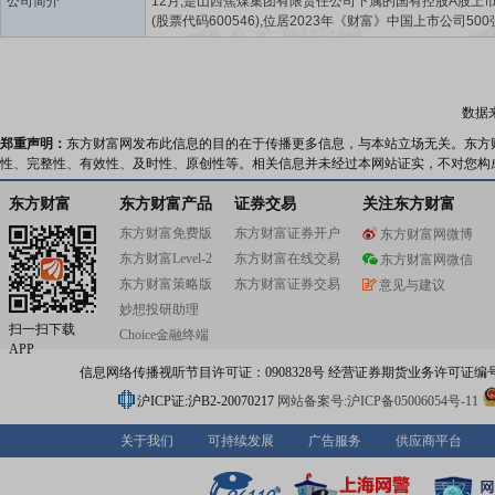
公司简介
12月,是山西焦煤集团有限责任公司下属的国有控股A股上
(股票代码600546),位居2023年《财富》中国上市公司50
282位。山煤国际主营煤炭开采、煤炭洗选、煤炭及制品销
息咨询服务、水路普通货物运输、金属材料销售、非金属
品销售、塑料制品销售、橡胶制品销售、以自有资金从事
动等业务。煤炭生产业务的主要产品为原煤及洗精煤。现
数据
矿井14座,位于大同、忻州、临汾、长治、晋城等煤炭主产区
以贫煤为主,具有低硫、低灰分、高发热量等特点,属于优质
郑重声明：
东方财富网发布此信息的目的在于传播更多信息，与本站立场无关。东方
用煤和动力用煤,主要销售给大型炼钢企业和大型发电厂。
性、完整性、有效性、及时性、原创性等。相关信息并未经过本网站证实，不对您构
易业务的产品包括山西地区北部动力煤、中南部炼焦煤、
烟煤及东南部无烟、半无烟煤。山煤国际以自有煤矿为基础
东方财富
东方财富产品
证券交易
关注东方财富
源组织、运输仓储服务为保障,以产稳销、以销促贸,贸服结
东方财富免费版
东方财富证券开户
东方财富网微博
构建产运销贸运进电协同发展、联动发力的经营模式。在
东方财富Level-2
东方财富在线交易
陕西、内蒙等全国煤炭主产区建立了货源组织渠道,在主要
东方财富网微信
设立了港口公司,年港口中转能力约五千万吨,依托年运输能
东方财富策略版
东方财富证券交易
意见与建议
万吨的自有船队,形成了覆盖煤炭主产区、遍布重要运输线
妙想投研助理
主要出海口的独立完善的煤炭内、外贸运销体系。山煤国
扫一扫下载
Choice金融终端
以客户为中心,提供定制化生产和“菜单式”的服务,为客户持
APP
价值,与中国长江三峡集团、大唐集团、华电集团、旭阳集
信息网络传播视听节目许可证：0908328号 经营证券期货业务许可证编号：91310
螺水泥、安阳钢铁等知名企业终端客户建立起了长期稳定
关系。面向未来,山煤国际将以习近平新时代中国特色社会
沪ICP证:沪B2-20070217
网站备案号:沪ICP备05006054号-11
想为指导,全面贯彻落实党的二十大和二十届二中、三中全会
拥抱变化,把握新局,锚定集团公司“全力打造国际炼焦煤市
关于我们
可持续发展
广告服务
供应商平台
级企业”的发展目标,“践行以奋斗者为本,长期艰苦奋斗”的核
观,坚持不懈抓党建强统领,坚持不懈抓安全强保障,坚持不