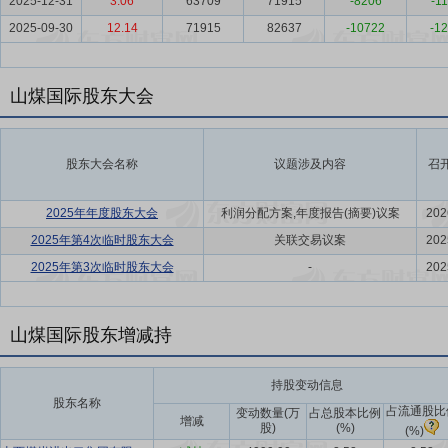
2025-12-31
3.06
63709
71915
-8206
-11
2025-09-30
12.14
71915
82637
-10722
-12
山煤国际股东大会
股东大会名称
议题涉及内容
召
2025年年度股东大会
利润分配方案,年度报告(摘要)议案
202
2025年第4次临时股东大会
关联交易议案
202
2025年第3次临时股东大会
-
202
山煤国际股东增减持
持股变动信息
股东名称
占流通股比
变动数量(万
占总股本比例
增减
股)
(%)
(%)