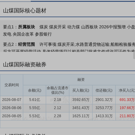
山煤国际核心题材
要点1：
所属板块
煤炭 煤炭开采 动力煤 山西板块 2026中报预增 小
发电 央国企改革 参股银行
要点2：
经营范围
许可事项:煤炭开采;水路普通货物运输;船舶检验服
后方可开展经营活动,具体经营项目以相关部门批准文件或许可证件为准)
咨询服务(不含许可类信息咨询服务);金属材料销售;非金属矿及制品销售
山煤国际融资融券
产品销售;金属工具销售;金属制品销售;化工产品销售(不含许可类化工产
装箱船、普通货船运输;运输设备租赁服务;船舶拖带服务;船舶租赁;船舶
融资
销售;太阳能发电技术服务;国内船舶代理;货物进出口;普通货物仓储服
交易时间
开展经营活动)
余额占流通市
余额(元)
买入额(元)
偿还额(元)
净买入(元
值比(%)
要点3：
煤炭生产业务
公司煤炭生产业务的主要产品为自产煤及洗精
2026-08-07
5.61亿
2.18
3592.65万
2901.32万
691.33万
主，具有低硫、低灰分、高发热量等特点，属于优质的配焦用煤和动力
2026-08-06
5.55亿
2.12
3451.43万
3253.77万
197.66万
要点4：
煤炭销售和物流业务
公司煤炭贸易业务的产品包括山西地区
2026-08-05
5.53亿
2.28
1625.11万
1413.31万
211.80万
行业。公司从事煤炭贸易业务四十余年，在山西、陕西、内蒙等全国煤
吨，依托年运输能力上千万吨的自有船队，形成了覆盖煤炭主产区、遍