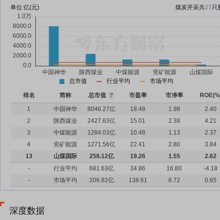
单位:
亿(元)
煤炭开采
共
27
只
总市值
行业平均
市场平均
排名
简称
总市值
?
市盈率
市净率
ROE(%
1
中国神华
8046.27亿
18.48
1.98
2.40
2
陕西煤业
2427.63亿
15.01
2.38
4.21
3
中煤能源
1284.03亿
10.48
1.13
2.37
4
兖矿能源
1271.56亿
22.41
2.80
3.84
13
山煤国际
258.12亿
19.26
1.55
2.62
-
行业平均
681.63亿
34.86
16.80
-4.18
-
市场平均
206.82亿
138.61
6.72
0.65
深度数据