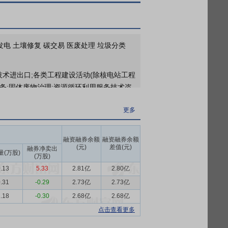
2026年04月29日公布截止2026年03月31日股东户数60846户，比上期增加376户
2026年04月02日公布截止2025年12月31日股东户数60470户，比上期减少1523户
更多
发电 土壤修复 碳交易 医废处理 垃圾分类
2026年一季报归属净利润1.57亿元，同比增长0.07%，基本每股收益0.1166元
技术进出口;各类工程建设活动(除核电站工程
更多
务;固体废物治理;资源循环利用服务技术咨
2026年04月29日公布与上海城投集团财务有限公司(兄弟公司)发生1笔交易，款项涉及其他交易
其再生利用;工程管理服务。
更多
更多
、资源化、无害化。截至报告期末，公司投
生填埋处理。截至报告期末，公司运营生活
2026年04月02日公布截止2025年12月31日持有有价证券1只，共计2.49亿元，本报告期内损益835.90万元；长期股权投资63家公司，共计75.14亿元，本报告期内损益-120.11万元
融资融券余额
融资融券余额
后续垃圾转运设施或处理设施的过程。
(元)
差值(元)
融券净卖出
量(万股)
(万股)
期末，公司投资、建设、运营污水处理项目
.13
5.33
2.81亿
2.80亿
.31
-0.29
2.73亿
2.73亿
略等深入推进，通过精细化管理与技术升级
.18
-0.30
2.68亿
2.68亿
程管控，积极构建涵盖源头减量、过程管
点击查看更多
进。