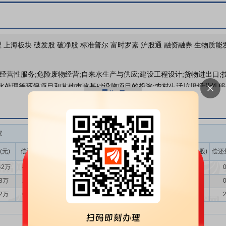
业绩报表
 上海板块 破发股 破净股 标准普尔 富时罗素 沪股通 融资融券 生物质能
经营性服务;危险废物经营;自来水生产与供应;建设工程设计;货物进出口;
关联交易
污水处理等环保项目和其他市政基础设施项目的投资;农村生活垃圾经营性服
和试验发展;资源再生利用技术研发;土壤污染治理与修复服务;污水处理及
公司投资
电，指对城市生活垃圾进行焚烧处理并发电，实现城市生活垃圾的减量化
1个（含委托运营项目）。 （二）生活垃圾填埋，指对生活垃圾等进行卫
资
融券
，指将收集的垃圾进行压缩等预处理，并转移到大型运输车辆，再运输至
(元)
偿还额(元)
净买入(元)
余额(元)
余量(万股)
卖出量(万股)
偿还
达到排水某一水体或再次使用的水质要求对其进行净化的过程。截至报告
42万
408.82万
744.60万
65.33万
9.28
5.46
0
93万
293.00万
473.93万
28.01万
3.95
0.02
0
物治理行业正逐渐转向精益运营发展阶段。随着“无废城市”建设、双碳战
72万
618.25万
40.47万
30.32万
4.24
1.88
2
化转型升级逐步成为行业发展方向，推动行业从传统的末端处理转向全过
理体系。在政策驱动下，行业向减量化、资源化和无害化的方向进一步迈