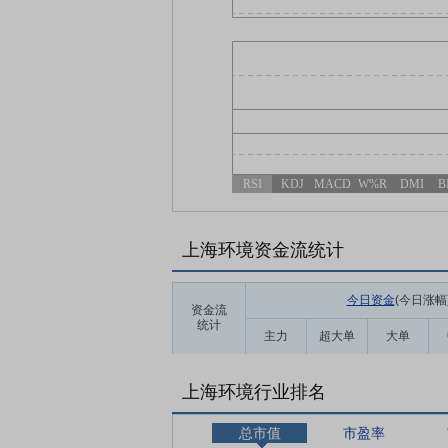
RSI
KDJ
MACD
W%R
DMI
B
上海环境资金流统计
今日资金
(今日涨幅
资金流
统计
主力
超大单
大单
上海环境行业排名
总市值
市盈率