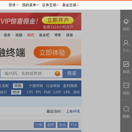
登录
我的菜单
证券交易
基金交易
动态
债券
视频
股吧
基金吧
博客
搜索
个人
自选
0
0
红送配
研报
个股研报
行业研报
盈利预测
排行
经济
CPI
PPI
PMI
GDP
LPR
房价
消息
最近访问：
上海环境
搜索
行情
股吧
资讯
F10