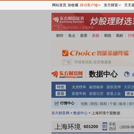
网站首页
加收藏
移动客户端
东方财富
天天
财经
焦点
股票
新股
期指
期权
行
数据中心
特色
龙虎榜单
融资融券
股权质押
大宗
新股
新股申购
新股日历
新股上会
资金
行情中心
指数
|
期指
|
期权
|
个股
|
板块
|
排
东方财富网
>
数据中心
> 上海环境个股数据
上海环境
601200
（2026-0