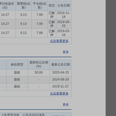
押日收盘价
预警线(估
平仓线(估
状态
公告日期
(元)
算)
算)
已解
2019-12-
经审计的每股净资产,公司将通过控股股东增
14.27
9.13
7.99
押
18
已解
2019-09-
14.27
9.13
7.99
押
25
已解
2019-03-
14.27
9.13
7.99
押
16
点击查看更多
更多
股权转让比例
标的类型
最新公告日期
(%)
币
股权
50.00
2025-04-25
币
股权
-
2024-08-29
股权
-
2019-11-27
点击查看更多
更多
占上年度营业收
公告后20日涨跌