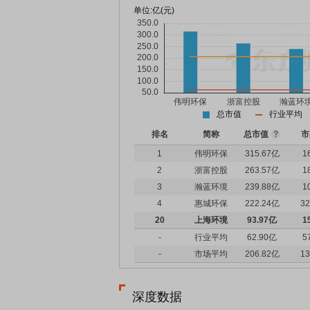
单位:
亿(元)
总市值
行业平均
排名
简称
总市值
?
市
1
伟明环保
315.67亿
1
2
浙富控股
263.57亿
1
3
瀚蓝环境
239.88亿
1
4
惠城环保
222.24亿
32
20
上海环境
93.97亿
1
-
行业平均
62.90亿
5
-
市场平均
206.82亿
13
深度数据