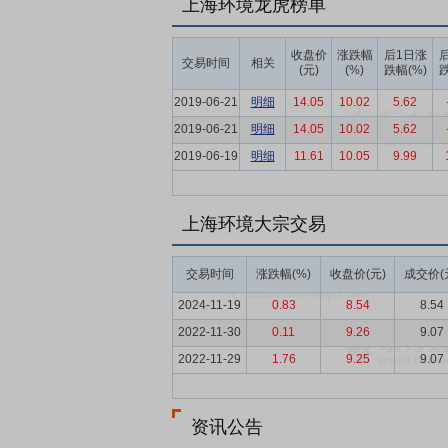
要点6：
上海环境龙虎榜单
水务环保行业
水务环保行业进入
任务持续推进。企业积极践行绿色发展理念
业整体呈现高标准、高效率、资源化、智慧
收盘价
涨跌幅
后1日涨
交易时间
相关
(元)
(%)
跌幅(%)
跌
要点7：
坚定的社会责任感
公司始终关注
2019-06-21
明细
14.05
10.02
5.62
作为国内首个采用湿法烟气处理工艺的企业
2019-06-21
明细
14.05
10.02
5.62
化建设示范企业”等称号，同时运营多座被
2019-06-19
明细
11.61
10.05
9.99
要点8：
领先的专业能力
公司拥有国内首
源利用中心等）；掌握各种烟气处理工艺，覆
业；熟悉各种主流炉排技术，单台炉业绩覆盖250
上海环境大宗交易
要点9：
一流的技术平台
公司是全国城镇
准化协会市容环境卫生专业委员会主任单位
交易时间
涨跌幅(%)
收盘价(元)
成交价(
位、中国城市环境卫生协会市容环境卫生管
2024-11-19
0.83
8.54
8.54
绿化和市容管理局科学技术委员会秘书处单
2022-11-30
0.11
9.26
9.07
协会会长单位、上海市公共厕所协会会长单
2022-11-29
1.76
9.25
9.07
小企业、4个产业技术创新联盟、1个专家
要点10：
权威的专家团队
公司拥有多位
资讯公告
秀技术带头人1人，绿化市容行业领军人才4