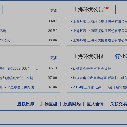
行业引领企业——WheelabratorTechnologiesInc.最成熟的
上海环境公告
构，从多个数据源采集、分析、可视化大量高保真时间序列数据，实现了运
更多
.
烧厂智能化运行、检修、维护平台，该平台通过自主研发和构建，开发适
08-07
上海环境:上海环境集团股份有限公
、检修成果智能化的运行检修一体化管理平台。
.
08-07
8亿元
上海环境:上海环境集团股份有限公司
东——上海城投（集团）有限公司，成立于1992年，由上海市国有资产
.
08-06
企业公司，注册资本500亿元，信用等级AAA；拥有一批覆盖金融、财
73亿元
上海环境:上海环境集团股份有限公
圾和市政污水为核心主业，同时聚焦危废医废、土壤修复、市政污泥、固
上海环境研报
行业
、工程总承包等环节全方位、全过程提供定制化服务。作为国内固废行业
更多
.
于行业第一梯队；在市政污水处理领域，公司投资运行的上海市竹园第一
07-13
根据《关于控股股东变更避免同业竞争承诺的公告》（临2023-007），贵公司大股
估值是否合理 何时会提升
目、国内污水处理领域领先的高新技术企业。
.
07-06
公司2026年发布“提质增效重回报”行动方案，股价却持续创新低、长期破净，公司如
垃圾发电投产高峰将至 近期获三峡
2018年9月28日公告,公司中标晋中市市城区生活垃圾焚烧发电PPP项目
.
单价为115元/吨(含税)。特许经营期30年(含建设期)。公司同日公告
07-06
您好！深大云科技深圳有限公司有你们人力资源部0704盖章图，并给出上海环境200
2019年三季报点评：Q3受非经常
日处理生活垃圾1500吨,配置3台500t/d机械炉排炉,2台20MW凝汽
特许期至2041年12月31日止。
股权质押
并购重组
股票回购
重大合同
关联交易
2018年5月22日公告,公司拟公开发行不超过22.1亿元可转换公司债
废物综合处置项目、蒙城县生活垃圾焚烧发电PPP项目等七大项目。
之日起三十六个月内,不转让或者委托他人管理本次发行前本人直接及间接