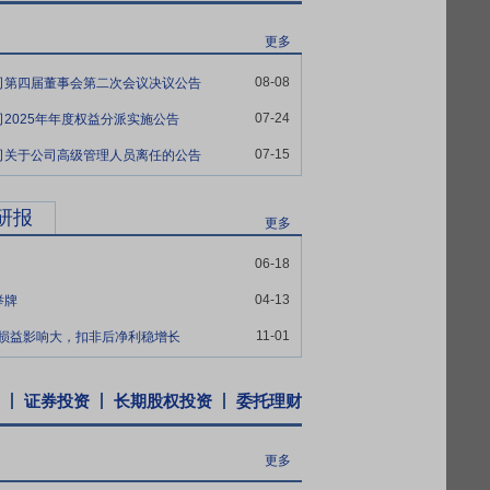
管理体系，管理标准与国际接轨；构建远程实时监控中
营智能化；实时掌握各厂运行情况，并提供远
更多
合垃圾焚烧行业的管理需求，实现运行流程
08-08
司第四届董事会第二次会议决议公告
07-24
2025年年度权益分派实施公告
监督管理委员会全资持有，是专业从事城市基
07-15
务、法律、环保等方面的专家顾问团队。
司关于公司高级管理人员离任的公告
废资源化等业务领域，从规划、设计、咨
研报
起步最早的专业公司之一，公司积累了丰富
更多
污水处理厂项目，设计处理能力110万立方
06-18
04-13
举牌
,项目总规模日处理城市生活垃圾1200吨,成
,公司方面签署了《成都宝林环保发电厂项目特
11-01
性损益影响大，扣非后净利稳增长
式汽轮发电机,年处理城市生活垃圾60万吨;项
证券投资
长期股权投资
委托理财
券,用于松江区湿垃圾资源化处理工程项目、松江
更多
持有的公司股份,也不由公司回购本人直接及