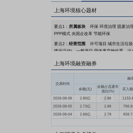
上海环境核心题材
要点1：
所属板块
环保 环境治理 固废治理
PPP模式 央国企改革 节能环保
要点2：
经营范围
许可项目:城市生活垃圾
建设活动)。一般项目:固体废弃物处置、
询;环境保护专用设备制造;工程和技术研究
上海环境融资融券
要点3：
生活垃圾
（一）生活垃圾焚烧发
资、建设、运营生活垃圾焚烧发电项目共3
融
垃圾填埋项目1个。 （三）生活垃圾中转
交易时间
余额占流通市
余额(元)
买入额
值比(%)
要点4：
污水处理
污水处理，指为使污水
2026-08-06
2.80亿
2.96
1153.
共6个（污水处理厂8座）。
2026-08-05
2.73亿
2.86
766.
要点5：
固体废物治理行业
目前，固体废
2026-08-04
2.68亿
2.79
658.
推进提质降本增效，低碳循环化、管理智慧
控、末端利用和全链条无害化管理的综合治