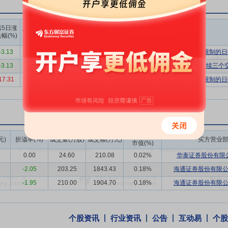
存量提质、系统治理、低碳资源化的高质量发展阶段，行业围绕污水收集
，通过数字化智慧化赋能等措施，强化高效精细的运维管理，提升运营质
上榜营业
上榜营业
上榜营业
化等特征。
后5日涨
后10日涨
部买入合
部卖出合
部买卖净
幅(%)
跌幅(%)
计(万)
计(万)
额合计(万)
客户、人民群众等相关者的共同利益，以环保教育、科普基地和示范标杆
-3.13
-5.98
2872.48
1939.39
933.09
有价格涨跌幅限制的日
，公司连续多年荣获“中国固废行业十大影响力企业”，曾荣获“中国固废行
-3.13
-5.98
9449.09
4854.14
4594.96
非ST、*ST和S证券连续三
国家住建部评定等级为AAA的生活垃圾焚烧发电项目。
17.31
20.24
5777.45
1208.03
4569.42
有价格涨跌幅限制的日
个建设千吨级、进口炉排技术的生活垃圾焚烧发电项目；建设和运营全国
盖干法、半干法、湿法和各种组合工艺；是国内首个使用先进组合烟气净化
吨/日、400吨/日、500吨/日、600吨/日、750吨/日。
环境卫生标准化技术委员会主任单位、住房和城乡建设部市容环境卫生标
成交额/流通
、上海市市容环卫标准化技术委员会秘书处单位、上海市环境保护产业协
元)
折溢率(%)
成交量(万股)
成交额(万元)
买方营业
市值(%)
理专业委员会主任委员单位、中国城市环境卫生协会环境卫生服务及设施
0.00
24.60
210.08
0.02%
华泰证券股份有限
位等。此外公司是中国城市环境卫生协会副会长单位、中国工程咨询协会
-2.05
203.25
1843.43
0.18%
海通证券股份有限
位以及碳中和行动联盟首批理事单位。公司拥有6个国家高新技术企业、
-1.95
210.00
1904.70
0.18%
海通证券股份有限
工作站和1个博士后工作站。
市容环境卫生行业的权威专家，其中，科技部专家6人，入选上海市东方英
人。公司拥有正高级工程师21人、正高级经济师1人，中高级职称技术人员
个股资讯
行业资讯
公告
互动易
个股