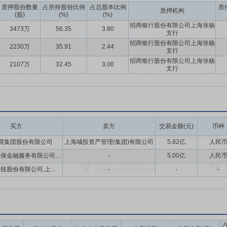
质押股份数量
占所持股份比例
占总股本比例
质
质押机构
(股)
(%)
(%)
招商银行股份有限公司上海张杨
股票并上市后三年内,如公司股票收盘价格连续20个交易日低于最近一期
3473万
56.35
3.80
支行
高级管理人员增持公司股票以及公司回购股份等措施来稳定股价。
招商银行股份有限公司上海张杨
2230万
35.91
2.44
支行
招商银行股份有限公司上海张杨
2107万
32.45
3.00
支行
买方
卖方
交易金额(元)
币种
境集团股份有限公司
上海城投资产管理(集团)有限公司
5.82亿
人民
上海城投环保金融服务有限公司,上海城投环复私募基金管理有限公司,上海城投(集团)有限公司
-
5.00亿
人民
上海百村科技股份有限公司,上海奉贤发展(集团)有限公司,上海环境集团股份有限公司
-
-
-