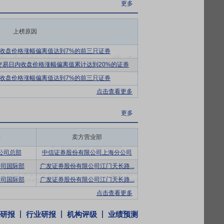
、提标改造、再生水利用、污泥处置等核心
更多
量与服务水平，提高资源能源利用效率，行
上榜原因
为项目目标，接受公众和社区的直接监督；
收盘价格涨幅偏离值达到7%的前三只证券
业最具社会责任企业”、上海市首批“安全文
个交易日内收盘价格涨幅偏离值累计达到20%的证券
收盘价格涨幅偏离值达到7%的前三只证券
领先的生活垃圾焚烧发电项目（老港再生能
点击查看更多
工艺“半干法/干法”和“干法/湿法”的企
更多
准化技术委员会主任单位、中国工程建设标
会固体废物处置与资源化专业委员会主任单
部
卖方营业部
运营监管专业委员会主任委员单位、上海市
公司总部
中信证券股份有限公司上海分公司
特邀副会长单位、上海市市容环境卫生行业
公司国际部
广发证券股份有限公司江门天长路...
5个市级工程技术研究中心、5个专精特新中
公司国际部
广发证券股份有限公司江门天长路...
点击查看更多
才青年计划6人，东方英才拔尖4人，上海优
900余人。
研报
行业研报
机构评级
业绩预测