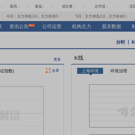
-
最高：
-
最低：
-
成交量：
-
总市值：
-
流
今日：主力净流入
0
，主力排名
0
；
5日：主力净流入
0
，主力排名
0
；
据
资讯公告
公司运营
机构主力
股东数据
分时
K线
更多
上证指数)
全屏
上海环境
环境治理