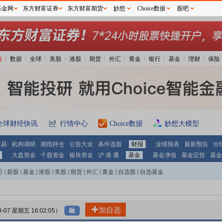
基金网
东方财富证券
东方财富期货
妙想
Choice数据
股吧
情
数据
全球
美股
港股
期货
外汇
黄金
银行
基金
理财
保险
全球财经快讯
行情中心
Choice数据
妙想大模型
交易
机构调研
期指持仓
公告大全
条件选股
财报
业绩报表
最新预告
分
大盘资金
个股资金
板块资金
沪 港 通
基金
基金净值
基金定投
基金
行
|
新股
|
基金
|
港股
|
美股
|
期货
|
外汇
|
黄金
|
自选股
|
自选基金
加自选
8-07 星期五 16:02:05）
融