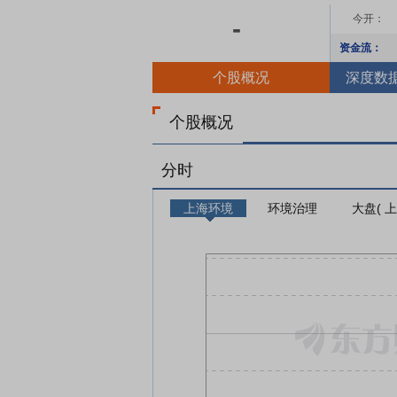
今开：
-
资金流：
个股概况
深度数
个股概况
分时
上海环境
环境治理
大盘( 