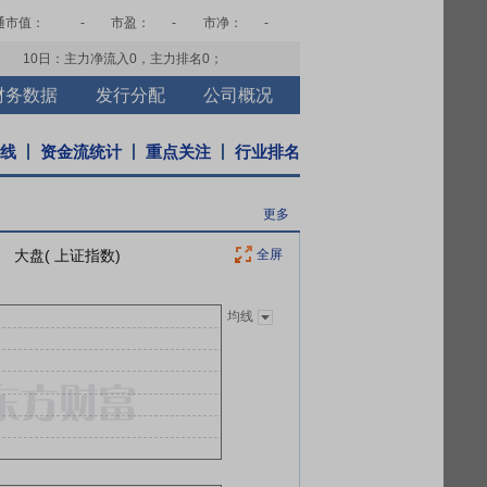
通市值：
-
市盈：
-
市净：
-
10日：主力净流入
0
，主力排名
0
；
财务数据
发行分配
公司概况
K线
资金流统计
重点关注
行业排名
更多
大盘( 上证指数)
全屏
均线