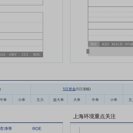
RSI
KDJ
MACD
W%
IAS
OBV
CCI
ROC
)
5日资金
(5日涨幅
)
中单
小单
主力
超大单
大单
中单
小单
主
上海环境重点关注
市净率
ROE