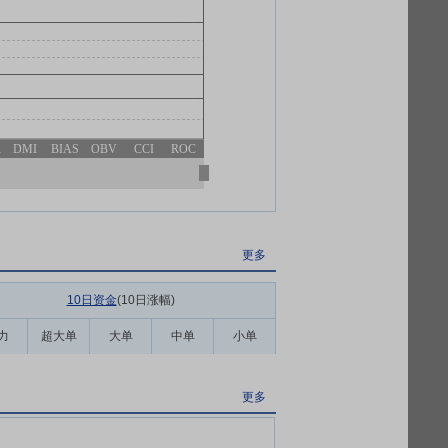
R
DMI
BIAS
OBV
CCI
ROC
更多
10日资金
(10日涨幅
)
力
超大单
大单
中单
小单
更多