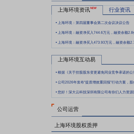
要点11：
先进的管理体系
公司吸收消化固废
上海环境资讯
行业资讯
心，采用先进的PISystem数据基础架
.
程诊断和后台支持保障；开发了针对垃圾焚
上海环境：第四届董事会第二次会议决议公告
明确化、检修周期智能化、检修方法规范化
.
上海环境：融资净买入744.6万元，融资余额2.
要点12：
强大的控股股东
公司的控股股
.
础设施投资、建设、运营管理的国有特大型
上海环境：融资净买入473.93万元，融资余额2.
要点13：
丰富的业绩经验
公司以生活垃
上海环境互动易
询、研发、监测、监管、投资、建设、运营
.
的固废项目投资、建设和运营经验，始终处
米/日，是国内首个市政污水领域BOT项
.
要点14：
中标生活垃圾焚烧发电PPP项目
.
交价格为生活垃圾焚烧处理可行性缺口补贴费
许经营协议》,成都宝林环保发电厂项目设计规模
目总投资估算为人民币99,794万元。本项目
公司运营
要点15：
拟公开发行不超22.1亿元可转债
区建筑垃圾资源化处理工程项目、南充危险
上海环境股权质押
要点16：
自愿锁定股份
自公司股票上市